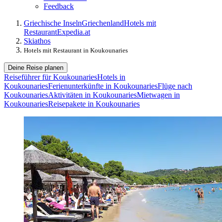
Feedback
Griechische Inseln
Griechenland
Hotels mit
Restaurant
Expedia.at
Skiathos
Hotels mit Restaurant in Koukounaries
Deine Reise planen
Reiseführer für Koukounaries
Hotels in
Koukounaries
Ferienunterkünfte in Koukounaries
Flüge nach
Koukounaries
Aktivitäten in Koukounaries
Mietwagen in
Koukounaries
Reisepakete in Koukounaries