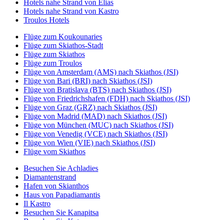
Hotels nahe Strand von Elias
Hotels nahe Strand von Kastro
Troulos Hotels
Flüge zum Koukounaries
Flüge zum Skiathos-Stadt
Flüge zum Skiathos
Flüge zum Troulos
Flüge von Amsterdam (AMS) nach Skiathos (JSI)
Flüge von Bari (BRI) nach Skiathos (JSI)
Flüge von Bratislava (BTS) nach Skiathos (JSI)
Flüge von Friedrichshafen (FDH) nach Skiathos (JSI)
Flüge von Graz (GRZ) nach Skiathos (JSI)
Flüge von Madrid (MAD) nach Skiathos (JSI)
Flüge von München (MUC) nach Skiathos (JSI)
Flüge von Venedig (VCE) nach Skiathos (JSI)
Flüge von Wien (VIE) nach Skiathos (JSI)
Flüge vom Skiathos
Besuchen Sie Achladies
Diamantenstrand
Hafen von Skianthos
Haus von Papadiamantis
Il Kastro
Besuchen Sie Kanapitsa