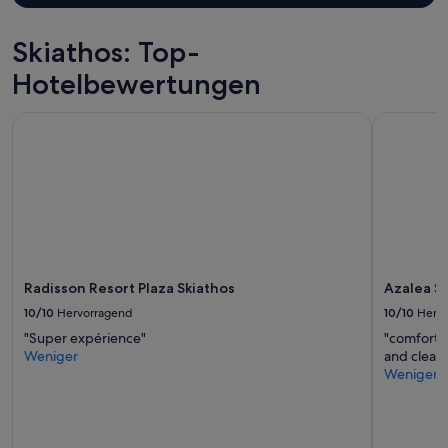
F
o
t
Skiathos: Top-
o
s
Hotelbewertungen
.
E
Radisson Resort Plaza Skiathos
Azalea Stu
s
w
a
r
a
l
l
e
s
Radisson Resort Plaza Skiathos
Azalea S
t
o
10/10
Hervorragend
10/10
Herv
p
"Super expérience"
"comforta
!
Weniger
and clean
!
Weniger
!
“