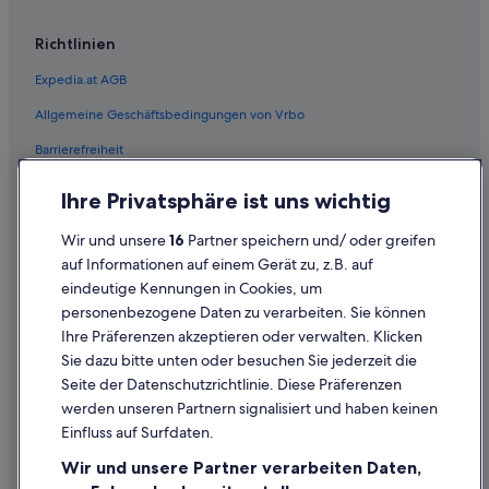
Skiathos Hotels
Richtlinien
Pensionen in Skiathos
Expedia.at AGB
All-Inclusive- in Skiathos-Stadt
Allgemeine Geschäftsbedingungen von Vrbo
Hotels mit Fitnessbereich in Skiathos-Stadt
Barrierefreiheit
Skiathos-Stadt Hotels
Hotels nahe Strand Lalaria
Einreisebestimmungen
Ihre Privatsphäre ist uns wichtig
Hotels nahe Strand Megali Ammos
Datenschutzerklärung
Wir und unsere
16
Partner speichern und/ oder greifen
Hotels nahe Strand von Achladies
Cookie-Erklärung
auf Informationen auf einem Gerät zu, z.B. auf
Hotels nahe Strand von Kastro
eindeutige Kennungen in Cookies, um
Rechtliche Hinweise/Kontakt
personenbezogene Daten zu verarbeiten. Sie können
Hotels nahe Strand von Megas Gialos
Inhaltsrichtlinien und Melden von Inhalten
Ihre Präferenzen akzeptieren oder verwalten. Klicken
Troulos Hotels
Sie dazu bitte unten oder besuchen Sie jederzeit die
Hilfe
Xanemos: Hotels
Seite der Datenschutzrichtlinie. Diese Präferenzen
werden unseren Partnern signalisiert und haben keinen
Hilfe
Einfluss auf Surfdaten.
Buchung ändern oder stornieren
Wir und unsere Partner verarbeiten Daten,
Rückerstattungsprozess und Zeitrahmen