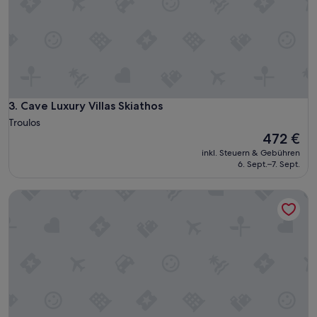
Cave Luxury Villas Skiathos
3. Cave Luxury Villas Skiathos
Troulos
Der
472 €
Preis
inkl. Steuern & Gebühren
beträgt
6. Sept.–7. Sept.
472 €
IO. DELUXE 2ΒR, 2 BTHR. VILLA MIT PRIVATEM POOL UND