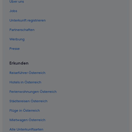
Über uns
Kanapitsa Hotels
Jobs
Katsarou Hotels
Unterkunft registrieren
Kolios Hotels
Partnerschaften
Ferienwohnungen in Koukounaries
Werbung
Hotels mit Restaurant in Koukounaries
Presse
Megali Ammos Hotels
Ferienwohnungen in Skiathos
Erkunden
B&B in Skiathos
Reiseführer Österreich
All-Inclusive- in Skiathos
Hotels in Österreich
Familien in Skiathos
Ferienwohnungen Österreich
Hotels mit Restaurant in Skiathos
Städtereisen Österreich
Romantische in Skiathos
Flüge in Österreich
Luxus in Skiathos
Hotel-Resorts in Skiathos
Mietwagen Österreich
Strand in Skiathos
Alle Unterkunftsarten