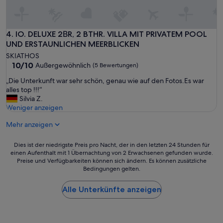
IO. DELUXE 2ΒR, 2 BTHR. VILLA MIT PRIVATEM POOL UND
4. IO. DELUXE 2ΒR, 2 BTHR. VILLA MIT PRIVATEM POOL
UND ERSTAUNLICHEN MEERBLICKEN
SKIATHOS
10.0
10/10
Außergewöhnlich
(5 Bewertungen)
von
„
„Die Unterkunft war sehr schön, genau wie auf den Fotos.Es war
10,
D
alles top !!!“
Außergewöhnlich,
i
Silvia Z.
(5
e
Weniger anzeigen
Bewertungen)
U
Mehr anzeigen
n
t
e
Dies
Dies ist der niedrigste Preis pro Nacht, der in den letzten 24 Stunden für
r
einen Aufenthalt mit 1 Übernachtung von 2 Erwachsenen gefunden wurde.
ist
k
Preise und Verfügbarkeiten können sich ändern. Es können zusätzliche
der
Bedingungen gelten.
u
niedrigste
n
Preis
f
Alle Unterkünfte anzeigen
pro
t
Nacht,
w
der
a
in