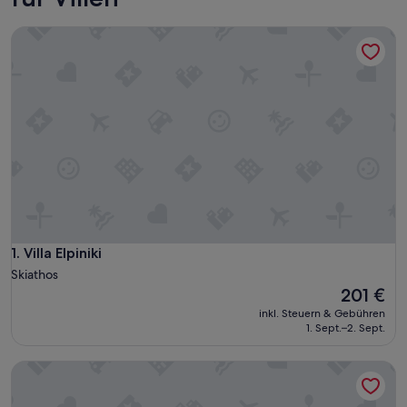
Villa Elpiniki
Villa Elpiniki
1. Villa Elpiniki
Skiathos
Der
201 €
Preis
inkl. Steuern & Gebühren
beträgt
1. Sept.–2. Sept.
201 €
Golden King