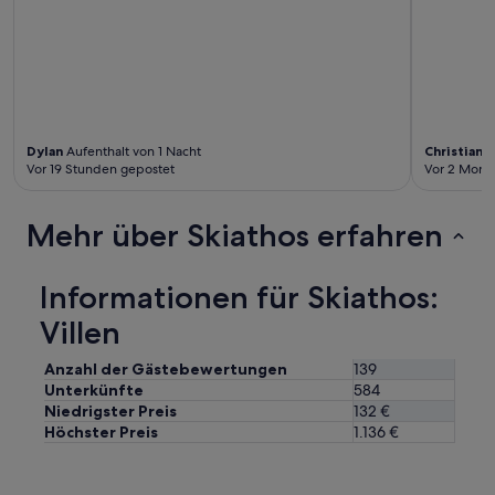
Dylan
Aufenthalt von 1 Nacht
Christian
A
Vor 19 Stunden gepostet
Vor 2 Mona
Mehr über Skiathos erfahren
Informationen für Skiathos:
Villen
Anzahl der Gästebewertungen
139
Unterkünfte
584
Niedrigster Preis
132 €
Höchster Preis
1.136 €