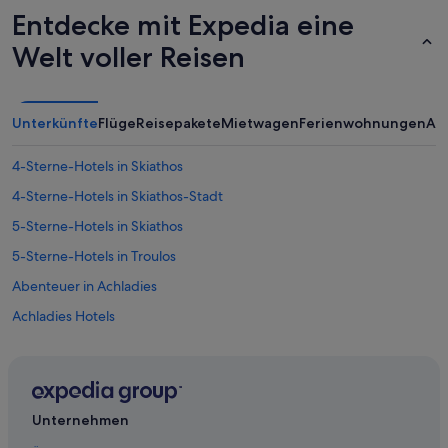
Entdecke mit Expedia eine
Welt voller Reisen
Unterkünfte
Flüge
Reisepakete
Mietwagen
Ferienwohnungen
An
4-Sterne-Hotels in Skiathos
4-Sterne-Hotels in Skiathos-Stadt
5-Sterne-Hotels in Skiathos
5-Sterne-Hotels in Troulos
Abenteuer in Achladies
Achladies Hotels
Agia Paraskevi Hotels
Hotels nahe Hafen von Skianthos
Hotels nahe Skiathos
Unternehmen
Hotels mit Restaurant in Kanapitsa