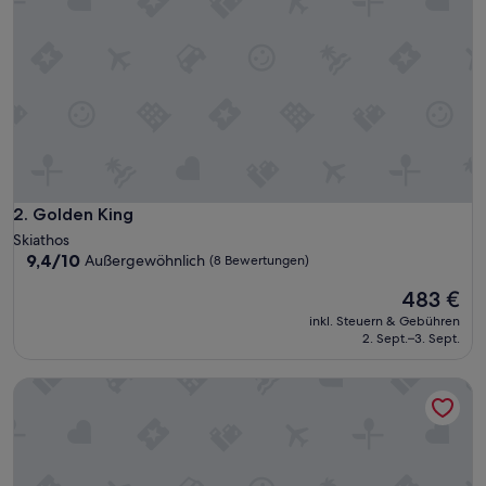
Golden King
2. Golden King
Skiathos
9.4
9,4/10
Außergewöhnlich
(8 Bewertungen)
von
Der
483 €
10,
Preis
Außergewöhnlich,
inkl. Steuern & Gebühren
beträgt
(8
2. Sept.–3. Sept.
483 €
Bewertungen)
Cave Luxury Villas Skiathos