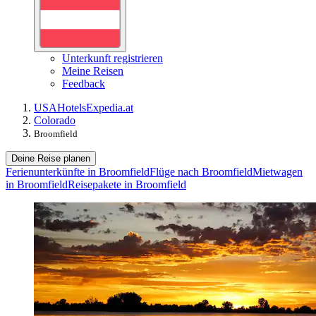
Unterkunft registrieren
Meine Reisen
Feedback
USA
Hotels
Expedia.at
Colorado
Broomfield
Deine Reise planen
Ferienunterkünfte in Broomfield
Flüge nach Broomfield
Mietwagen
in Broomfield
Reisepakete in Broomfield