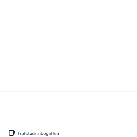
Tägliches in
Schreibtisch
Frühstück inbegriffen