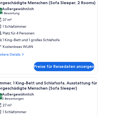
otos
or,
örgeschädigte Menschen (Sofa Sleeper, 2 Rooms)
fa
ür
Außergewöhnlich
eeper,
,0
ite,
10,0 von 10
(1
1 Bewertung
King-
Bewertung)
37 m²
oms)
ett
1 Schlafzimmer
nd
Platz für 4 Personen
chlafsofa,
1 King-Bett und 1 großes Schlafsofa
usstattung
Kostenloses WLAN
ür
örgeschädigte
itere
itere Details
tails
enschen
r
Sofa
Preise für Reisedaten anzeigen
ite,
leeper,
King-
tt
 mit Vorhängen.
t, einem Schreibtisch mit Flachbildfernseher, einem Schminktisch und eine
le
Ein Hotelzimmer mit einem großen Bett, eine
8
d
mmer, 1 King-Bett und Schlafsofa, Ausstattung für
ooms)
otos
hlafsofa,
örgeschädigte Menschen (Sofa Sleeper)
nzeigen
sstattung
ür
Außergewöhnlich
r
,0
immer,
10,0 von 10
(2
2 Bewertungen
rgeschädigte
King-
Bewertungen)
27 m²
nschen
ett
ofa
1 Schlafzimmer
eeper,
nd