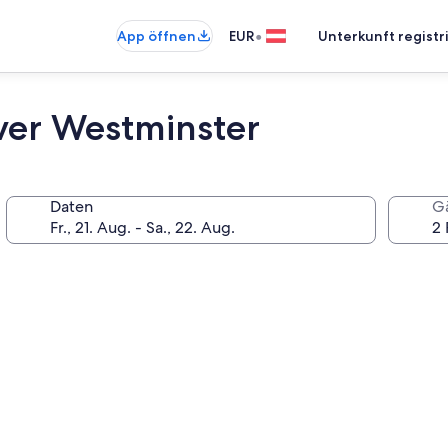
•
App öffnen
EUR
Unterkunft registr
ver Westminster
Daten
G