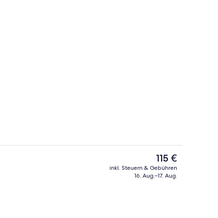
begriffenes Frühstücksbuffet
Lobby
Der
115 €
aktuelle
inkl. Steuern & Gebühren
Preis
16. Aug.–17. Aug.
, laptopgeeigneter Arbeitsplatz, Verdunkelungsvorhänge
Innenpool, Außenpool
beträgt
115 €.