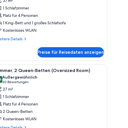
37 m²
ett
1 Schlafzimmer
nd
Platz für 4 Personen
chlafsofa
1 King-Bett und 1 großes Schlafsofa
Sofa
Kostenloses WLAN
leeper,
itere
itere Details
tails
ooms)
r
nzeigen
Preise für Reisedaten anzeigen
ite,
King-
tt
nd einem Flur, der zum Badezimmer führt.
m Nachttisch, einer Lampe und einem Sessel.
le
Ein Hotelzimmer mit zwei Betten, einem Schre
7
d
immer, 2 Queen-Betten (Oversized Room)
otos
hlafsofa
Außergewöhnlich
ofa
ür
4
9,4 von 10
(30
30 Bewertungen
eeper,
immer,
Bewertungen)
27 m²
 Queen-
oms)
1 Schlafzimmer
etten
Platz für 4 Personen
Oversized
2 Queen-Betten
oom)
Kostenloses WLAN
nzeigen
itere
itere Details