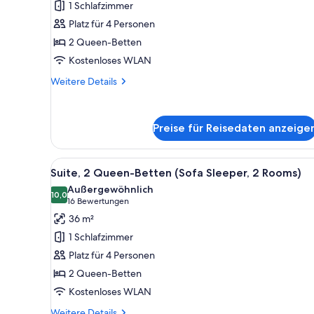
1 Schlafzimmer
Betten
Platz für 4 Personen
anzeigen
2 Queen-Betten
Kostenloses WLAN
Weitere
Weitere Details
Details
für
Zimmer,
Preise für Reisedaten anzeige
2 Queen-
Betten
Alle
Ein Hotelzimmer mit zwei Bett
9
Suite, 2 Queen-Betten (Sofa Sleeper, 2 Rooms)
Fotos
Außergewöhnlich
für
10,0
10,0 von 10
(16
16 Bewertungen
Suite,
Bewertungen)
36 m²
2 Queen-
1 Schlafzimmer
Betten
Platz für 4 Personen
(Sofa
2 Queen-Betten
Sleeper,
Kostenloses WLAN
2
Rooms)
Weitere
Weitere Details