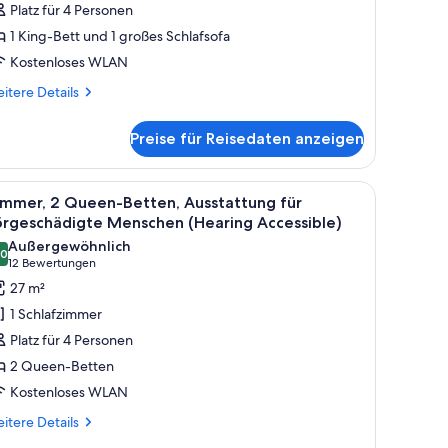
Platz für 4 Personen
chlafsofa,
oms)
1 King-Bett und 1 großes Schlafsofa
usstattung
Kostenloses WLAN
ür
örgeschädigte
itere
itere Details
tails
enschen
r
Sofa
Preise für Reisedaten anzeigen
mmer,
leeper)
King-
nzeigen
tt
nd einem Teppichboden.
em Holzkopfende, einem Nachttisch mit Lampe, einem Schminktisch und eine
le
Ein Hotelzimmer mit zwei Betten, einem Nacht
7
d
immer, 2 Queen-Betten, Ausstattung für
otos
hlafsofa,
örgeschädigte Menschen (Hearing Accessible)
sstattung
ür
Außergewöhnlich
r
,0
immer,
10,0 von 10
(12
12 Bewertungen
rgeschädigte
 Queen-
Bewertungen)
27 m²
nschen
etten,
ofa
1 Schlafzimmer
eeper)
usstattung
Platz für 4 Personen
ür
2 Queen-Betten
örgeschädigte
Kostenloses WLAN
enschen
Hearing
itere
itere Details
tails
ccessible)