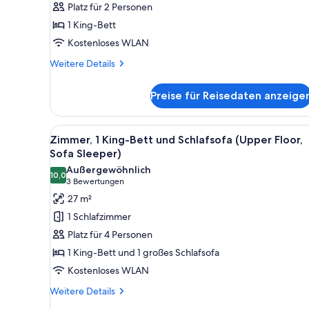
Platz für 2 Personen
für
1 King-Bett
hörgeschädigte
Kostenloses WLAN
Menschen
(Hearing
Weitere
Weitere Details
Details
Accessible)
für
anzeigen
Preise für Reisedaten anzeige
Zimmer,
1 King-
Bett,
Alle
Ein Hotelzimmer mit einem gro
8
Ausstattung
Zimmer, 1 King-Bett und Schlafsofa (Upper Floor,
Fotos
für
Sofa Sleeper)
hörgeschädigte
für
Außergewöhnlich
Menschen
10,0
Zimmer,
10,0 von 10
(3
3 Bewertungen
(Hearing
1 King-
Bewertungen)
27 m²
Accessible)
Bett
1 Schlafzimmer
und
Platz für 4 Personen
Schlafsofa
1 King-Bett und 1 großes Schlafsofa
(Upper
Kostenloses WLAN
Floor,
Sofa
Weitere
Weitere Details
Details
Sleeper)