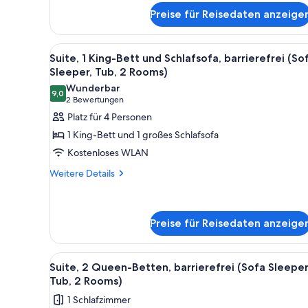
für
anzeigen
Preise für Reisedaten anzeige
Zimmer,
1 King-
Bett
Alle
Ein Hotelzimmer mit grauem So
6
und
Suite, 1 King-Bett und Schlafsofa, barrierefrei (So
Fotos
Schlafsofa
Sleeper, Tub, 2 Rooms)
(Upper
für
Wunderbar
Floor,
9,0
Suite,
9,0 von 10
(2
2 Bewertungen
Sofa
1 King-
Bewertungen)
Platz für 4 Personen
Sleeper)
Bett
1 King-Bett und 1 großes Schlafsofa
und
Kostenloses WLAN
Schlafsofa,
Weitere
Weitere Details
barrierefrei
Details
(Sofa
für
Sleeper,
Suite,
1 King-
Tub,
Preise für Reisedaten anzeige
Bett
2
und
Rooms)
Alle
Ein Hotelzimmer mit einer Cou
Schlafsofa,
6
Suite, 2 Queen-Betten, barrierefrei (Sofa Sleeper
anzeigen
barrierefrei
Fotos
Tub, 2 Rooms)
(Sofa
für
Sleeper,
1 Schlafzimmer
Suite,