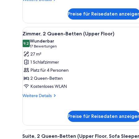
anzeigen
Details
für
Preise für Reisedaten anzeige
Suite,
2 Queen-
Betten
Alle
Ein Hotelzimmer mit zwei Bett
7
(Sofa
Zimmer, 2 Queen-Betten (Upper Floor)
Fotos
Sleeper,
Wunderbar
2
für
9,2
9,2 von 10
(17
17 Bewertungen
Rooms)
Zimmer,
Bewertungen)
27 m²
2 Queen-
1 Schlafzimmer
Betten
Platz für 4 Personen
(Upper
2 Queen-Betten
Floor)
Kostenloses WLAN
anzeigen
Weitere
Weitere Details
Details
für
Zimmer,
Preise für Reisedaten anzeige
2 Queen-
Betten
(Upper
Alle
Ein Hotelzimmer mit zwei Bett
Floor)
9
Suite, 2 Queen-Betten (Upper Floor, Sofa Sleeper