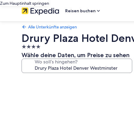
Zum Hauptinhalt springen
Reisen buchen
Alle Unterkünfte anzeigen
Drury Plaza Hotel Den
4.0-
Sterne-
Wähle deine Daten, um Preise zu sehen
Unterkunft
Wo soll’s hingehen?
Fotogalerie
von
Drury
Plaza
Hotel
Denver
Westminster