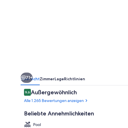
71+
Übersicht
Zimmer
Lage
Richtlinien
Bewertungen
Außergewöhnlich
9,6
9,6 von 10.
Alle 1.265 Bewertungen anzeigen
Beliebte Annehmlichkeiten
Pool