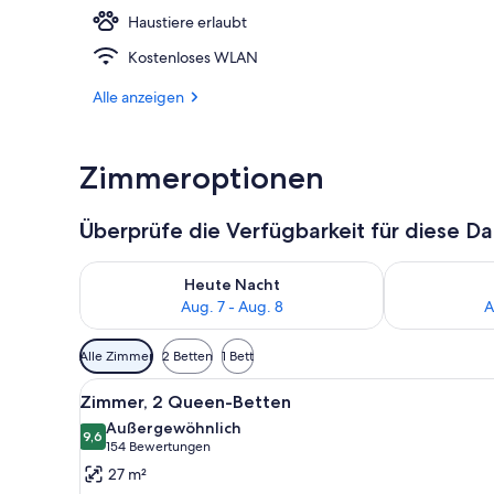
Haustiere erlaubt
Lobby
Kostenloses WLAN
Alle anzeigen
Zimmeroptionen
Überprüfe die Verfügbarkeit für diese D
Überprüfe die Verfügbarkeit für heute Nacht, Aug. 7
Überprüfe die
Heute Nacht
Aug. 7 - Aug. 8
A
Verfügbare
Alle Zimmer
2 Betten
1 Bett
Filter
Alle
Ein Hotelzimmer mit zwei Bett
für
7
Zimmer, 2 Queen-Betten
Fotos
Zimmer
Außergewöhnlich
für
9,6
9,6 von 10
(154
154 Bewertungen
Zimmer,
Bewertungen)
27 m²
2 Queen-