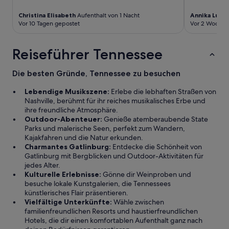
Christina Elisabeth
Aufenthalt von 1 Nacht
Annika Lutin
Vor 10 Tagen gepostet
Vor 2 Wochen
Reiseführer Tennessee
Die besten Gründe, Tennessee zu besuchen
Lebendige Musikszene:
Erlebe die lebhaften Straßen von
Nashville, berühmt für ihr reiches musikalisches Erbe und
ihre freundliche Atmosphäre.
Outdoor-Abenteuer:
Genieße atemberaubende State
Parks und malerische Seen, perfekt zum Wandern,
Kajakfahren und die Natur erkunden.
Charmantes Gatlinburg:
Entdecke die Schönheit von
Gatlinburg mit Bergblicken und Outdoor-Aktivitäten für
jedes Alter.
Kulturelle Erlebnisse:
Gönne dir Weinproben und
besuche lokale Kunstgalerien, die Tennessees
künstlerisches Flair präsentieren.
Vielfältige Unterkünfte:
Wähle zwischen
familienfreundlichen Resorts und haustierfreundlichen
Hotels, die dir einen komfortablen Aufenthalt ganz nach