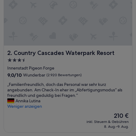
n
a
n
d
v
e
r
y
g
Country Cascades Waterpark Resort
2. Country Cascades Waterpark Resort
o
o
3.5-
d
Sterne-
Innenstadt Pigeon Forge
a
Unterkunft
m
9.0
9,0/10
Wunderbar
(2.920 Bewertungen)
e
von
„
„Familienfreundlich, doch das Personal war sehr kurz
n
10,
F
angebunden. Am Check-In eher im „Abfertigungsmodus“ als
i
Wunderbar,
a
freundlich und geduldig bei Fragen.“
t
(2.920
m
Annika Lutina
i
Bewertungen)
i
Weniger anzeigen
e
l
s
Der
210 €
i
“
Preis
inkl. Steuern & Gebühren
e
beträgt
8. Aug.–9. Aug.
n
210 €
f