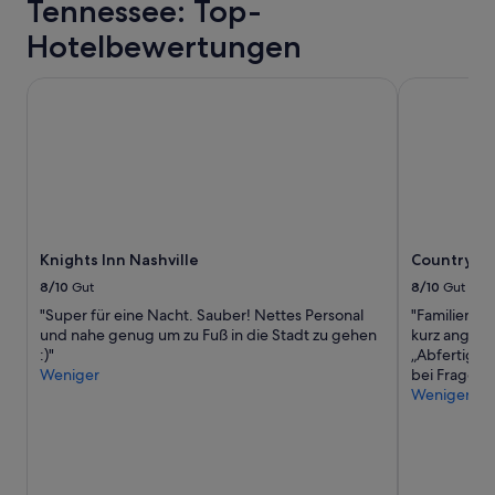
Tennessee: Top-
Hotelbewertungen
Knights Inn Nashville
Country Cas
Knights Inn Nashville
Country Ca
8/10
Gut
8/10
Gut
"Super für eine Nacht. Sauber! Nettes Personal
"Familienfre
und nahe genug um zu Fuß in die Stadt zu gehen
kurz angeb
:)"
„Abfertigun
Weniger
bei Fragen."
Weniger