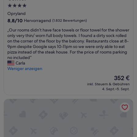
i
n
k
4.0-
a
d
s
Sterne-
l
e
Opryland
y
.
r
Unterkunft
o
8.8
8,8/10
Hervorragend
(1.832 Bewertungen)
G
)
u
von
r
.
„
„Our rooms didn’t have face towels or floor towel for the shower
u
10,
o
S
O
only very thin/ worn full body towels. I found a dirty sock rolled
p
Hervorragend,
s
e
u
on the corner of the floor by the balcony. Restaurants close at 8-
a
(1.832
s
h
r
9pm despite Google says 10-11pm so we were only able to eat
n
Bewertungen)
e
r
r
pizza instead of the steak house. For the price of rooms parking
f
s
s
o
no included“
t
B
a
o
Carla
a
a
u
m
Weniger anzeigen
k
d
b
s
e
Der
352 €
e
e
d
s
Preis
z
r
inkl. Steuern & Gebühren
i
y
beträgt
i
4. Sept.–5. Sept.
e
d
o
352 €
m
,
n
u
m
g
Comfort Inn Downtown Nashville - Music City Center
’
b
e
r
t
a
r
o
h
c
.
ß
a
k
A
z
v
d
l
ü
e
i
l
g
f
r