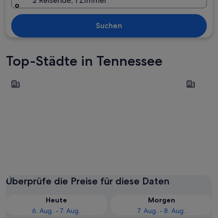
2 Reisende, 1 Zimmer
Suchen
Top-Städte in Tennessee
Nashville
Pigeon Fo
Nashville
Pigeon 
Überprüfe die Preise für diese Daten
Heute
Morgen
6. Aug. - 7. Aug.
7. Aug. - 8. Aug.