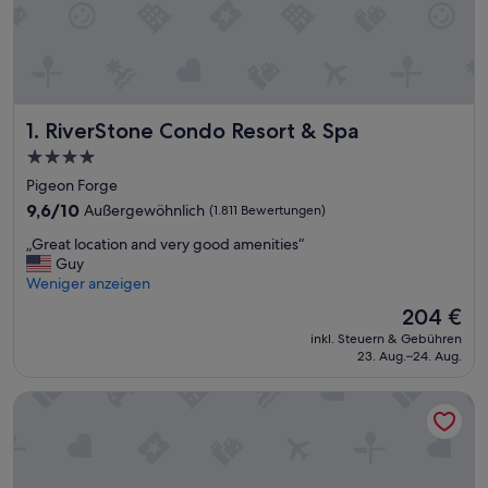
RiverStone Condo Resort & Spa
1. RiverStone Condo Resort & Spa
4.0-
Sterne-
Pigeon Forge
Unterkunft
9.6
9,6/10
Außergewöhnlich
(1.811 Bewertungen)
von
„
„Great location and very good amenities“
10,
G
Guy
Außergewöhnlich,
r
Weniger anzeigen
(1.811
e
Bewertungen)
Der
204 €
a
Preis
inkl. Steuern & Gebühren
t
beträgt
23. Aug.–24. Aug.
l
204 €
o
Country Cascades Waterpark Resort
c
a
t
i
o