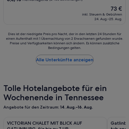
d
von
Der
73 €
e
10,
Preis
d
Hervorragend,
inkl. Steuern & Gebühren
beträgt
“
24. Aug.–25. Aug.
(2.436
73 €
Bewertungen)
Dies
Dies ist der niedrigste Preis pro Nacht, der in den letzten 24 Stunden für
einen Aufenthalt mit 1 Übernachtung von 2 Erwachsenen gefunden wurde.
ist
Preise und Verfügbarkeiten können sich ändern. Es können zusätzliche
der
Bedingungen gelten.
niedrigste
Preis
Alle Unterkünfte anzeigen
pro
Nacht,
der
in
den
letzten
Tolle Hotelangebote für ein
24 Stunden
Wochenende in Tennessee
für
einen
Aufenthalt
Angebote für den Zeitraum:
14. Aug.–16. Aug.
mit
1 Übernachtung
Bildergalerie
VICTORIAN CHALET MIT BLICK AUF GATLINBURG, für bis zu 
Bilderga
Gatlinburg
von
VICTORIAN CHALET MIT BLICK AUF
Gatlinbu
für
für
2 Erwachsenen
GATLINBURG, für bis zu 7 UP.
tub and 