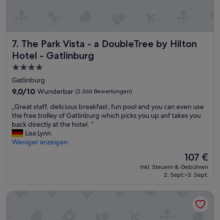
a
l
s
e
e
s
v
K
e
The Park Vista - a DoubleTree by Hilton Hotel - Gatlinburg
7. The Park Vista - a DoubleTree by Hilton
ü
r
r
Hotel - Gatlinburg
y
b
t
4.0-
i
h
Sterne-
s
Gatlinburg
i
a
Unterkunft
9.0
9,0/10
Wunderbar
(2.366 Bewertungen)
n
m
von
g
b
„
„Great staff, delicious breakfast, fun pool and you can even use
10,
y
i
G
the free trolley of Gatlinburg which picks you up anf takes you
Wunderbar,
o
e
r
back directly at the hotel. “
(2.366
u
n
e
Lisa Lynn
Bewertungen)
m
t
a
Weniger anzeigen
i
e
t
g
Der
107 €
,
s
h
Preis
T
inkl. Steuern & Gebühren
t
t
beträgt
o
2. Sept.–3. Sept.
a
n
107 €
l
f
e
l
Compass Hotel by Margaritaville
f
e
e
,
d
P
d
.
o