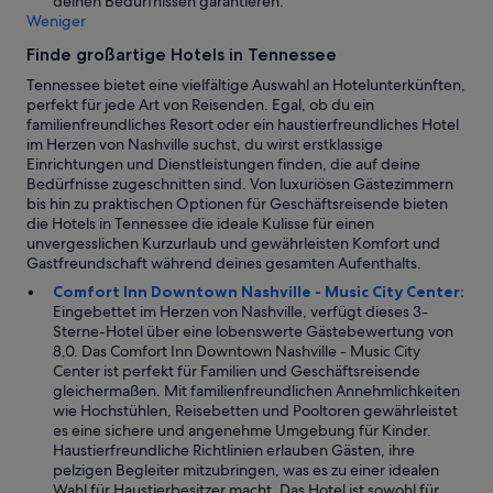
deinen Bedürfnissen garantieren.
Weniger
Finde großartige Hotels in Tennessee
Tennessee bietet eine vielfältige Auswahl an Hotelunterkünften,
perfekt für jede Art von Reisenden. Egal, ob du ein
familienfreundliches Resort oder ein haustierfreundliches Hotel
im Herzen von Nashville suchst, du wirst erstklassige
Einrichtungen und Dienstleistungen finden, die auf deine
Bedürfnisse zugeschnitten sind. Von luxuriösen Gästezimmern
bis hin zu praktischen Optionen für Geschäftsreisende bieten
die Hotels in Tennessee die ideale Kulisse für einen
unvergesslichen Kurzurlaub und gewährleisten Komfort und
Gastfreundschaft während deines gesamten Aufenthalts.
Comfort Inn Downtown Nashville - Music City Center:
Eingebettet im Herzen von Nashville, verfügt dieses 3-
Sterne-Hotel über eine lobenswerte Gästebewertung von
8,0. Das Comfort Inn Downtown Nashville - Music City
Center ist perfekt für Familien und Geschäftsreisende
gleichermaßen. Mit familienfreundlichen Annehmlichkeiten
wie Hochstühlen, Reisebetten und Pooltoren gewährleistet
es eine sichere und angenehme Umgebung für Kinder.
Haustierfreundliche Richtlinien erlauben Gästen, ihre
pelzigen Begleiter mitzubringen, was es zu einer idealen
Wahl für Haustierbesitzer macht. Das Hotel ist sowohl für