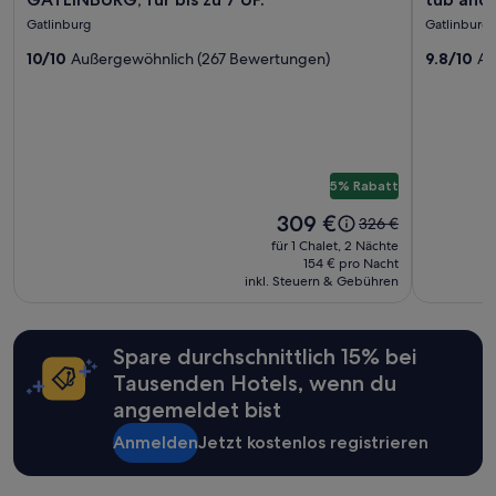
gefunden
VICTORIAN
Gatlinb
Gatlinburg
Gatlinburg
wurde.
CHALET
Cabin
Preise
10/10
Außergewöhnlich (267 Bewertungen)
9.8/10
Au
MIT
Oasis
und
BLICK
for
Verfügbarkeiten
können
AUF
2
sich
GATLINBURG,
with
ändern.
für
new
Es
5% Rabatt
bis
hot
können
zusätzliche
zu
tub
Der
309 €
Der
326 €
Bedingungen
Preis
7
alte
and
für 1 Chalet, 2 Nächte
gelten.
beträgt
Preis
154 € pro Nacht
UP.
fab
309 €.
inkl. Steuern & Gebühren
war
view!
326 €,
siehe
weitere
Spare durchschnittlich 15% bei
Informationen
Tausenden Hotels, wenn du
zum
Standardpreis.
angemeldet bist
Anmelden
Jetzt kostenlos registrieren