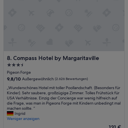
e
T
o
l
h
l
i
e
a
c
r
n
i
e
l
o
’
a
u
s
g
s
h
e
b
o
f
r
n
ü
e
e
r
Compass Hotel by Margaritaville
8. Compass Hotel by Margaritaville
a
s
K
k
t
3.5-
i
f
l
Sterne-
n
Pigeon Forge
a
y
d
Unterkunft
s
9.8
9,8/10
Außergewöhnlich
(2.626 Bewertungen)
n
e
t
von
o
r
„
„Wunderschönes Hotel mit toller Poollandschaft. (Besonders für
,
10,
n
“
W
Kinder). Sehr saubere, großzügige Zimmer. Tolles Frühstück für
f
Außergewöhnlich,
e
u
USA Verhältnisse. Einzig der Concierge war wenig hilfreich auf
u
(2.626
e
n
die Frage, was man in Pigeons Forge mit Kindern unbedingt mal
n
Bewertungen)
d
d
machen sollte. “
p
t
e
Ingrid
o
o
r
Weniger anzeigen
o
g
s
l
o
Der
131 €