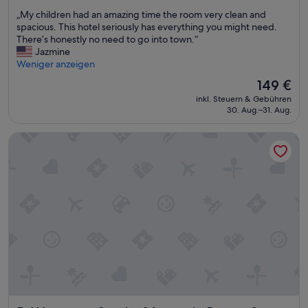
von
h
t
„
„My children had an amazing time the room very clean and
10,
e
h
M
spacious. This hotel seriously has everything you might need.
Hervorragend,
c
e
y
There’s honestly no need to go into town.“
(2.988
k
p
c
Jazmine
Bewertungen)
-
l
h
Weniger anzeigen
I
a
i
Der
n
149 €
c
l
Preis
e
e
inkl. Steuern & Gebühren
d
beträgt
h
“
30. Aug.–31. Aug.
r
149 €
e
e
r
Westgate Smoky Mountain Resort & Water Park
n
i
h
m
a
„
d
A
a
b
n
f
a
e
m
r
a
t
z
i
i
g
n
u
g
n
t
g