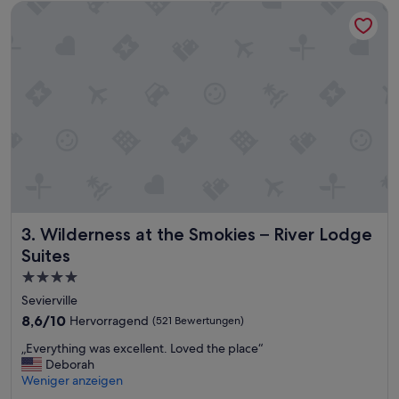
Wilderness at the Smokies – River Lodge Suites
r
e
u
n
d
l
i
c
h
,
d
o
c
h
Wilderness at the Smokies – River Lodge Suites
3. Wilderness at the Smokies – River Lodge
d
a
Suites
s
4.0-
P
Sterne-
e
Sevierville
r
Unterkunft
8.6
8,6/10
Hervorragend
(521 Bewertungen)
s
von
o
„
„Everything was excellent. Loved the place“
10,
n
E
Deborah
Hervorragend,
a
v
Weniger anzeigen
(521
l
e