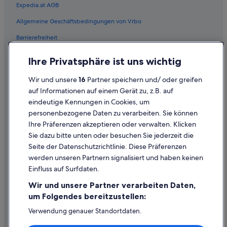
Expedia.at AGB
Marriott Hotels & Resorts in Graz
Allgemeine Geschäftsbedingungen von Vrbo
Motel One Hotels in Graz
Barrierefreiheit
Hotels mit Wellnessbereich in Graz
Graz Hotels
Einreisebestimmungen
Ihre Privatsphäre ist uns wichtig
Private Ferienhäuser in Graz
Datenschutzerklärung
Wir und unsere
16
Partner speichern und/ oder greifen
Residenzen in Graz
Cookie-Erklärung
auf Informationen auf einem Gerät zu, z.B. auf
Hotels nahe Grazer Altstadt
eindeutige Kennungen in Cookies, um
Rechtliche Hinweise/Kontakt
personenbezogene Daten zu verarbeiten. Sie können
Hotels nahe Grazer Burg
Inhaltsrichtlinien und Melden von Inhalten
Ihre Präferenzen akzeptieren oder verwalten. Klicken
Grazer Stadtzentrum: Hotels
Sie dazu bitte unten oder besuchen Sie jederzeit die
Hilfe
Hotels nahe Hauptplatz Graz
Seite der Datenschutzrichtlinie. Diese Präferenzen
werden unseren Partnern signalisiert und haben keinen
Hotels nahe Herz-Jesu-Kirche
Hilfe
Einfluss auf Surfdaten.
Hotels nahe Hilmteich
Buchung ändern oder stornieren
Wir und unsere Partner verarbeiten Daten,
Hotels mit Frühstück in Jakomini
Rückerstattungsprozess und Zeitrahmen
um Folgendes bereitzustellen:
Jakomini: Hotels
Buchen Sie einen Flug mit einer Gutschrift bei der Fluggesellschaft
Verwendung genauer Standortdaten.
Endgeräteeigenschaften zur Identifikation aktiv abfragen.
Hotels nahe Jakominiplatz
Internationale Reisedokumente