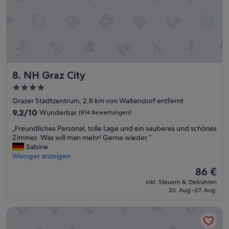
e
u
n
z
t
i
,
e
r
h
e
e
l
n
a
NH Graz City
.
8. NH Graz City
t
A
i
4.0-
b
v
Sterne-
Grazer Stadtzentrum, 2,8 km von Waltendorf entfernt
s
g
Unterkunft
a
u
9.2
9,2/10
Wunderbar
(814 Bewertungen)
u
t
von
„
„Freundliches Personal, tolle Lage und ein sauberes und schönes
g
e
10,
F
Zimmer. Was will man mehr! Gerne wieder.“
u
L
Wunderbar,
r
Sabine
n
a
(814
e
Weniger anzeigen
g
g
Bewertungen)
u
T
e
Der
86 €
n
o
.
Preis
inkl. Steuern & Gebühren
d
i
D
beträgt
26. Aug.–27. Aug.
l
l
a
86 €
i
e
s
Motel One Graz
c
t
H
h
t
a