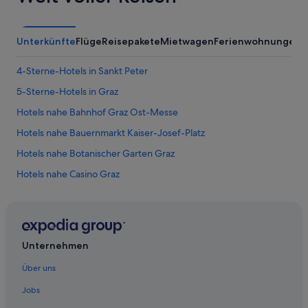
Unterkünfte
Flüge
Reisepakete
Mietwagen
Ferienwohnungen
A
4-Sterne-Hotels in Sankt Peter
5-Sterne-Hotels in Graz
Hotels nahe Bahnhof Graz Ost-Messe
Hotels nahe Bauernmarkt Kaiser-Josef-Platz
Hotels nahe Botanischer Garten Graz
Hotels nahe Casino Graz
Hotels nahe Dom im Berg
Hotels nahe Einkaufsstraße Sporgasse
Hotels nahe Frida & Fred - Das Grazer Kindermuseum
Unternehmen
Ferienwohnungen in Graz
Über uns
Ferienwohnungen in Graz
Jobs
Gasthäuser in Graz