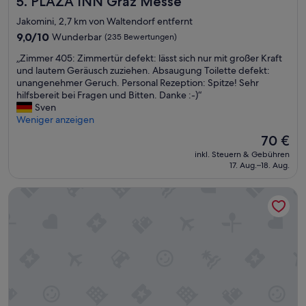
5. PLAZA INN Graz Messe
Jakomini, 2,7 km von Waltendorf entfernt
9.0
9,0/10
Wunderbar
(235 Bewertungen)
von
„
„Zimmer 405: Zimmertür defekt: lässt sich nur mit großer Kraft
10,
Z
und lautem Geräusch zuziehen. Absaugung Toilette defekt:
Wunderbar,
i
unangenehmer Geruch. Personal Rezeption: Spitze! Sehr
(235
m
hilfsbereit bei Fragen und Bitten. Danke :-)“
Bewertungen)
m
Sven
e
Weniger anzeigen
r
Der
70 €
4
Preis
inkl. Steuern & Gebühren
0
beträgt
17. Aug.–18. Aug.
5
70 €
:
PLAZA INN Graz City
Z
i
m
m
e
r
t
ü
r
d