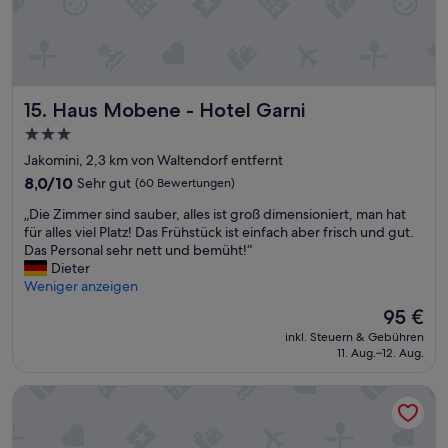
o
r
t
“
n
z
a
e
c
v
h
o
t
Haus Mobene - Hotel Garni
15. Haus Mobene - Hotel Garni
r
,
O
3.0-
h
r
Sterne-
a
Jakomini, 2,3 km von Waltendorf entfernt
t
t
Unterkunft
,
8.0
8,0/10
Sehr gut
(60 Bewertungen)
e
G
von
i
„
„Die Zimmer sind sauber, alles ist groß dimensioniert, man hat
a
10,
n
D
für alles viel Platz! Das Frühstück ist einfach aber frisch und gut.
s
Sehr
e
i
Das Personal sehr nett und bemüht!“
t
gut,
e
e
Dieter
r
(60
r
Z
Weniger anzeigen
o
Bewertungen)
s
i
n
Der
95 €
t
m
o
Preis
k
inkl. Steuern & Gebühren
m
m
beträgt
11. Aug.–12. Aug.
l
e
i
95 €
a
r
e
s
Dormero SeHo Graz
s
A
s
i
n
i
n
g
g
d