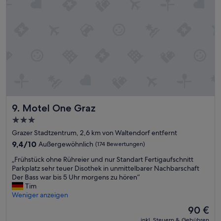
e
e
u
s
d
s
P
e
i
e
f
s
r
e
t
s
k
s
o
t
e
n
:
h
a
u
r
l
n
h
,
a
e
t
n
l
Motel One Graz
9. Motel One Graz
o
g
l
l
e
h
3.0-
l
n
ö
Sterne-
Grazer Stadtzentrum, 2,6 km von Waltendorf entfernt
e
e
r
Unterkunft
L
h
9.4
i
9,4/10
Außergewöhnlich
(174 Bewertungen)
a
m
von
g
„
„Frühstück ohne Rühreier und nur Standart Fertigaufschnitt
g
e
10,
.
F
Parkplatz sehr teuer Disothek in unmittelbarer Nachbarschaft
e
r
Außergewöhnlich,
“
r
Der Bass war bis 5 Uhr morgens zu hören“
u
G
(174
ü
Tim
n
e
Bewertungen)
h
Weniger anzeigen
d
r
s
e
u
Der
90 €
t
i
c
Preis
inkl. Steuern & Gebühren
ü