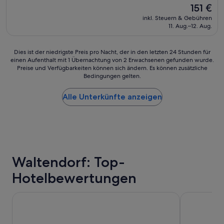
Unterkunft
!
M
Der
151 €
“
a
Preis
inkl. Steuern & Gebühren
n
beträgt
11. Aug.–12. Aug.
f
151 €
ü
h
Dies
Dies ist der niedrigste Preis pro Nacht, der in den letzten 24 Stunden für
l
einen Aufenthalt mit 1 Übernachtung von 2 Erwachsenen gefunden wurde.
ist
t
Preise und Verfügbarkeiten können sich ändern. Es können zusätzliche
der
Bedingungen gelten.
s
niedrigste
i
Preis
c
Alle Unterkünfte anzeigen
pro
h
Nacht,
s
der
o
in
f
den
o
letzten
r
24 Stunden
t
Waltendorf: Top-
für
w
einen
Hotelbewertungen
o
Aufenthalt
h
mit
l
1 Übernachtung
Schlossberghotel
Novapark Da
.
von
A
2 Erwachsenen
b
gefunden