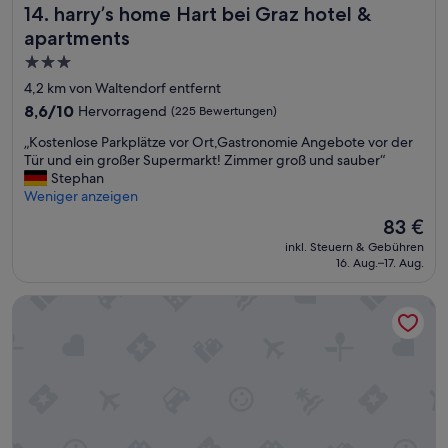
t
h
harry’s home Hart bei Graz hotel & apartments
14. harry’s home Hart bei Graz hotel &
c
z
ö
h
apartments
,
r
k
b
3.0-
e
e
e
n
Sterne-
i
4,2 km von Waltendorf entfernt
z
“
t
Unterkunft
8.6
8,6/10
Hervorragend
(225 Bewertungen)
a
e
von
h
n
„
„Kostenlose Parkplätze vor Ort,Gastronomie Angebote vor der
10,
l
,
K
Tür und ein großer Supermarkt! Zimmer groß und sauber“
Hervorragend,
e
i
o
Stephan
(225
n
s
s
Weniger anzeigen
Bewertungen)
m
t
t
u
Der
83 €
s
e
s
Preis
e
inkl. Steuern & Gebühren
n
s
beträgt
h
16. Aug.–17. Aug.
l
t
83 €
r
o
e
r
Haus Mobene - Hotel Garni
s
i
u
e
c
h
P
h
i
a
2
g
r
0
i
k
E
n
p
u
d
l
r
e
ä