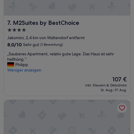
e
r
K
r
M2Suites by BestChoice
7. M2Suites by BestChoice
a
4.0-
f
Sterne-
t
Jakomini, 2,4 km von Waltendorf entfernt
u
Unterkunft
8.0
8,0/10
Sehr gut
(1 Bewertung)
n
von
d
„
„Sauberes Apartment, relativ gute Lage. Das Haus ist sehr
10,
l
S
hellhörig.“
Sehr
a
a
Philipp
gut,
u
u
Weniger anzeigen
(1
t
b
Bewertung)
Der
107 €
e
e
Preis
m
inkl. Steuern & Gebühren
r
beträgt
16. Aug.–17. Aug.
G
e
107 €
e
s
r
NH Graz City
A
ä
p
u
a
s
r
c
t
h
m
z