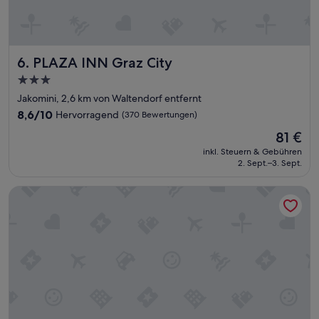
e
f
e
k
PLAZA INN Graz City
6. PLAZA INN Graz City
t
:
3.0-
l
Sterne-
Jakomini, 2,6 km von Waltendorf entfernt
ä
Unterkunft
s
8.6
8,6/10
Hervorragend
(370 Bewertungen)
s
von
Der
81 €
t
10,
Preis
s
Hervorragend,
inkl. Steuern & Gebühren
beträgt
i
2. Sept.–3. Sept.
(370
81 €
c
Bewertungen)
h
M2Suites by BestChoice
n
u
r
m
i
t
g
r
o
ß