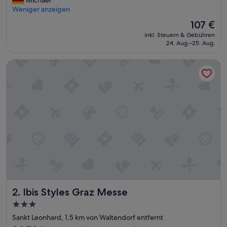
(59
h
Weniger anzeigen
Bewertungen)
r
Der
107 €
f
Preis
inkl. Steuern & Gebühren
a
beträgt
24. Aug.–25. Aug.
m
107 €
i
Ibis Styles Graz Messe
l
i
ä
r
,
r
i
e
s
i
g
e
s
Z
Ibis Styles Graz Messe
2. Ibis Styles Graz Messe
i
m
3.0-
m
Sterne-
Sankt Leonhard, 1,5 km von Waltendorf entfernt
e
Unterkunft