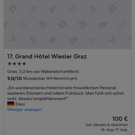
s
r
i
i
S
t
o
u
ö
n
p
v
i
e
i
e
r
s
r
m
t
t
a
m
,
r
a
m
k
n
a
Grand Hôtel Wiesler Graz
t
17. Grand Hôtel Wiesler Graz
s
n
!
4.0-
c
h
Z
Sterne-
h
a
Gries, 3,2 km von Waltendorf entfernt
i
n
t
Unterkunft
m
9.0
9,0/10
Wunderbar
(814 Bewertungen)
e
f
m
von
l
ü
„
„Ein wunderschönes Hotel mit sehr freundlichem Personal,
e
10,
l
r
E
sauberen Zimmern und tollem Frühstück. Man fühlt sich sofort
r
Wunderbar,
i
a
i
wohl. Absolut empfehlenswert!“
g
(814
m
l
n
Ekavi
r
Bewertungen)
z
l
w
Weniger anzeigen
o
e
e
u
ß
Der
100 €
n
s
n
u
Preis
t
v
inkl. Steuern & Gebühren
d
n
beträgt
16. Aug.–17. Aug.
r
i
e
d
100 €