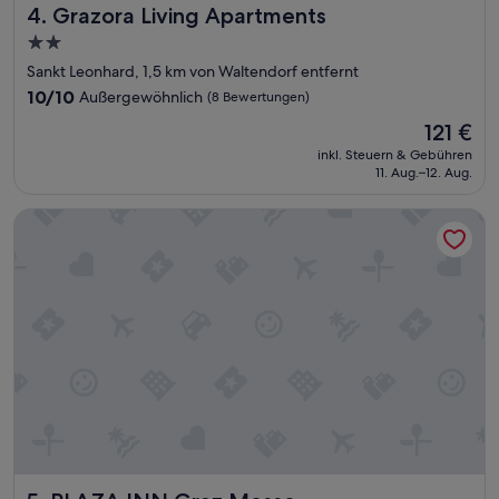
ü
Grazora Living Apartments
4. Grazora Living Apartments
n
s
2.0-
t
Sterne-
Sankt Leonhard, 1,5 km von Waltendorf entfernt
i
Unterkunft
10.0
10/10
Außergewöhnlich
(8 Bewertungen)
g
von
“
Der
121 €
10,
Preis
Außergewöhnlich,
inkl. Steuern & Gebühren
beträgt
11. Aug.–12. Aug.
(8
121 €
Bewertungen)
PLAZA INN Graz Messe
PLAZA INN Graz Messe