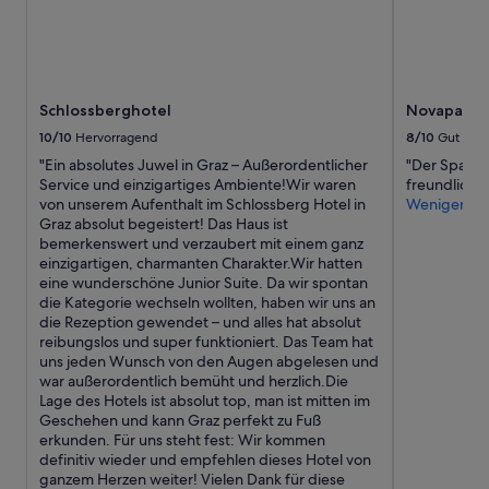
s
wurde.
o
Preise
l
und
u
Verfügbarkeiten
t
können
Schlossberghotel
Novapark D
e
sich
m
ändern.
10/10
Hervorragend
8/10
Gut
p
Es
"Ein absolutes Juwel in Graz – Außerordentlicher
"Der Spaber
f
können
Service und einzigartiges Ambiente!Wir waren
freundlich u
e
zusätzliche
von unserem Aufenthalt im Schlossberg Hotel in
Weniger
h
Bedingungen
Graz absolut begeistert! Das Haus ist
l
gelten.
bemerkenswert und verzaubert mit einem ganz
e
einzigartigen, charmanten Charakter.Wir hatten
n
eine wunderschöne Junior Suite. Da wir spontan
s
die Kategorie wechseln wollten, haben wir uns an
w
die Rezeption gewendet – und alles hat absolut
e
reibungslos und super funktioniert. Das Team hat
r
uns jeden Wunsch von den Augen abgelesen und
t
war außerordentlich bemüht und herzlich.Die
!
Lage des Hotels ist absolut top, man ist mitten im
“
Geschehen und kann Graz perfekt zu Fuß
erkunden. Für uns steht fest: Wir kommen
definitiv wieder und empfehlen dieses Hotel von
ganzem Herzen weiter! Vielen Dank für diese