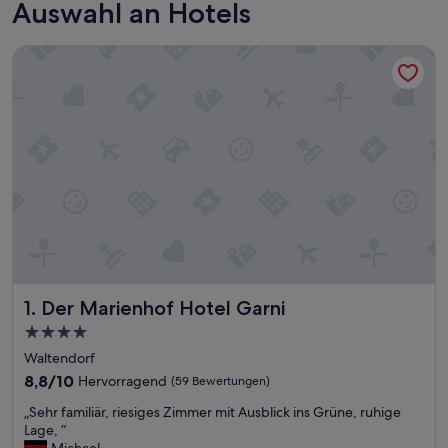
Auswahl an Hotels
Der Marienhof Hotel Garni
Der Marienhof Hotel Garni
1. Der Marienhof Hotel Garni
4.0-
Sterne-
Waltendorf
Unterkunft
8.8
8,8/10
Hervorragend
(59 Bewertungen)
von
„
„Sehr familiär, riesiges Zimmer mit Ausblick ins Grüne, ruhige
10,
S
Lage, “
Hervorragend,
e
Michael