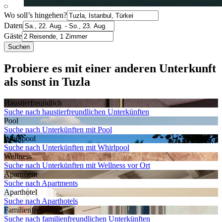
Wo soll’s hingehen?
Daten
Gäste
Suchen
Probiere es mit einer anderen Unterkunft
als sonst in Tuzla
Haustier­freundlich
Suche nach haustierfreundlichen Unterkünften
Pool
Suche nach Unterkünften mit Pool
Whirlpool
Suche nach Unterkünften mit Whirlpool
Wellness
Suche nach Unterkünften mit Wellness vor Ort
Apartment
Suche nach Apartments
Aparthotel
Suche nach Aparthotels
Familien­freundlich
Suche nach familienfreundlichen Unterkünften