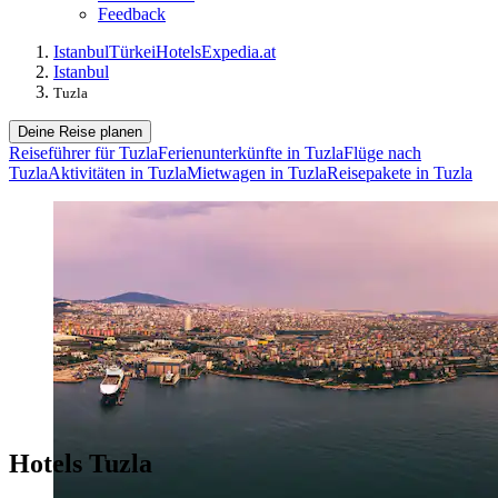
Feedback
Istanbul
Türkei
Hotels
Expedia.at
Istanbul
Tuzla
Deine Reise planen
Reiseführer für Tuzla
Ferienunterkünfte in Tuzla
Flüge nach
Tuzla
Aktivitäten in Tuzla
Mietwagen in Tuzla
Reisepakete in Tuzla
Hotels Tuzla