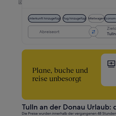
Buche ein Hotel + Flug oder Mietwagen,
Unterkunft hinzugefügt
Flug hinzugefügt
Mietwagen
Econom
Abreiseort
Zielo
Plane, buche und
reise unbesorgt
Tulln an der Donau Urlaub:
Die Preise wurden innerhalb der vergangenen 48 Stunden er