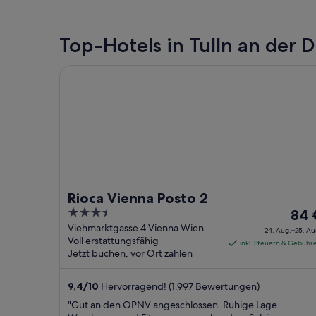
Top-Hotels in Tulln an der 
Rioca Vienna Posto 2
Rioca Vienna Posto 2
3.5
Der
84 
out
Preis
Viehmarktgasse 4 Vienna Wien
24. Aug.–25. Au
Voll erstattungsfähig
of
betr
inkl. Steuern & Gebühr
Jetzt buchen, vor Ort zahlen
5
84 €
pro
9,4
/
10
Hervorragend! (1.997 Bewertungen)
Nach
vom
"Gut an den ÖPNV angeschlossen. Ruhige Lage.