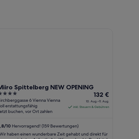
iro Spittelberg NEW OPENING
Miiro Spittelberg NEW OPENING
Der
132 €
ut
Preis
irchberggasse 6 Vienna Vienna
10. Aug.–11. Aug.
oll erstattungsfähig
f
beträgt
inkl. Steuern & Gebühren
etzt buchen, vor Ort zahlen
132 €
pro
,8
/
10
Hervorragend! (159 Bewertungen)
Nacht
vom
Wir haben einen wunderbare Zeit gehabt und direkt für