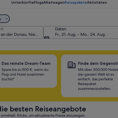
 um bei deinem Urlaub zu sparen
Unterkünfte
Flüge
Mietwagen
Reisepakete
Aktivitäten
y
rt
Daten
Fr., 21. Aug. - Mo., 24. Aug.
Das reinste Dream-Team
Finde dein Gegenst
Spare bis zu 500 €, wenn du
Mit über 300.000 Hotels
Flug und Hotel zusammen
der ganzen Welt ist es
buchst*
einfach, das perfekte
Reisepaket
zusammenzustellen.
 die besten Reiseangebote
mittelt. Klicke, um aktualisierte Preise anzuzeigen.