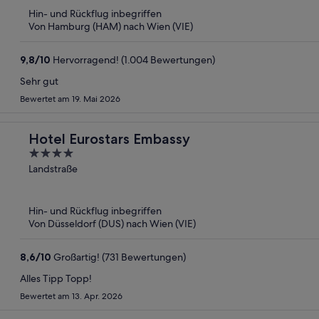
5
Hin- und Rückflug inbegriffen
Von Hamburg (HAM) nach Wien (VIE)
9,8
/
10
Hervorragend! (1.004 Bewertungen)
Sehr gut
Bewertet am 19. Mai 2026
Hotel Eurostars Embassy
4
out
Landstraße
of
5
Hin- und Rückflug inbegriffen
Von Düsseldorf (DUS) nach Wien (VIE)
8,6
/
10
Großartig! (731 Bewertungen)
Alles Tipp Topp!
Bewertet am 13. Apr. 2026