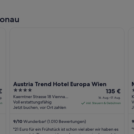
Donau
Austria Trend Hotel Europa Wien
Mi
Austria Trend Hotel Europa Wien
4
Der
4
€
135 €
out
Preis
o
Kaerntner Strasse 18 Vienna
K
g.
16. Aug.–17. Aug.
Vienna
Voll erstattungsfähig
V
ägt
of
beträgt
o
en
inkl. Steuern & Gebühren
Jetzt buchen, vor Ort zahlen
J
5
135 €
5
pro
t
9
/
10
Wunderbar! (1.010 Bewertungen)
Nacht
9
vom
"21 Euro für ein Frühstück ist schon viel aber wir haben es
"