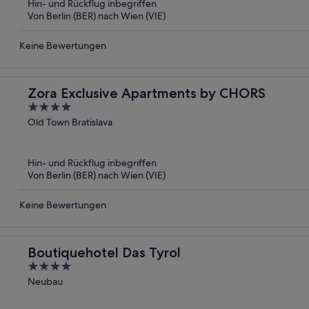
Hin- und Rückflug inbegriffen
Von Berlin (BER) nach Wien (VIE)
Keine Bewertungen
Zora Exclusive Apartments by CHORS
4
out
Old Town Bratislava
of
5
Hin- und Rückflug inbegriffen
Von Berlin (BER) nach Wien (VIE)
Keine Bewertungen
Boutiquehotel Das Tyrol
4
out
Neubau
of