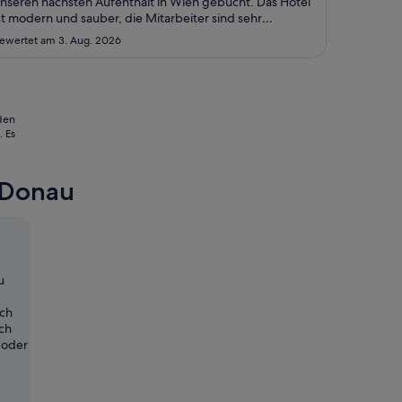
10.
nseren nächsten Aufenthalt in Wien gebucht. Das Hotel
st modern und sauber, die Mitarbeiter sind sehr
Aug.
reundlich. 10/10"
bis
ewertet am 3. Aug. 2026
zum
11.
Aug.
 den
 Es
r Donau
u
uch
ch
 oder