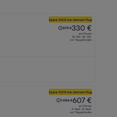
Spare 100% bei deinem Flug
Der
330 €
579 €
Preis
pro Person
betrug
22. Okt.–26. Okt.
vor 1 Tag gefunden
579 €,
jetzt
beträgt
er
330 €
pro
Person
Spare 100% bei deinem Flug
Der
607 €
1.056 €
Preis
pro Person
betrug
5. Sept.–12. Sept.
vor 1 Tag gefunden
1.056 €,