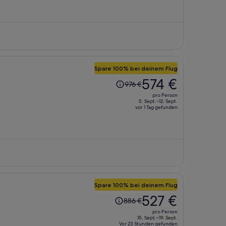
jetzt
beträgt
er
607 €
pro
Person
Spare 100% bei deinem Flug
Der
574 €
976 €
Preis
pro Person
betrug
5. Sept.–12. Sept.
vor 1 Tag gefunden
976 €,
jetzt
beträgt
er
574 €
pro
Person
Spare 100% bei deinem Flug
Der
527 €
886 €
Preis
pro Person
betrug
15. Sept.–19. Sept.
Vor 23 Stunden gefunden