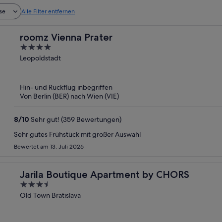
se
Alle Filter entfernen
roomz Vienna Prater
4
out
Leopoldstadt
of
5
Hin- und Rückflug inbegriffen
Von Berlin (BER) nach Wien (VIE)
8
/
10
Sehr gut! (359 Bewertungen)
Sehr gutes Frühstück mit großer Auswahl
Bewertet am 13. Juli 2026
Jarila Boutique Apartment by CHORS
3.5
out
Old Town Bratislava
of
5