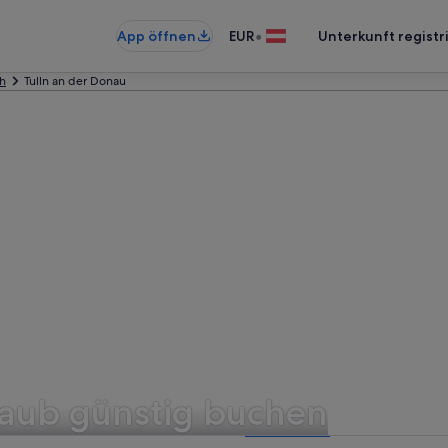
•
App öffnen
EUR
Unterkunft registr
ch
Tulln an der Donau
laub günstig buchen