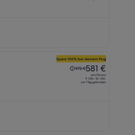
886 €,
jetzt
beträgt
er
527 €
pro
Person
Spare 100% bei deinem Flug
Der
581 €
972 €
Preis
pro Person
betrug
9. Okt.–16. Okt.
vor 1 Tag gefunden
972 €,
jetzt
beträgt
er
581 €
pro
Person