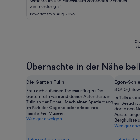
24.
Waschraum und Fitnessraum vorhanden. Schönes
Zimmerdesign."
Aug.
bis
Bewertet am 5. Aug. 2026
zum
25.
Aug.
Die
le
Übernachte in der Nähe beli
Die Garten Tulln
Egon-Schi
8.0/10 (1 Be
Freu dich auf einen Tagesausflug zu Die
Garten Tulln während deines Aufenthalts in
In Tulln an d
Tulln an der Donau. Mach einen Spaziergang
ein Besuch 
im Park der Gegend oder erlebe ihre
dort einen N
namhaften Museen.
Ausstellunge
Weniger anzeigen
Bergkulisse 
Weniger anz
Unterkünfte anzeigen
Unterkünfte