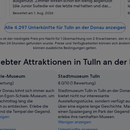
16.
ausgenutzt. Zimmer wirken schon ein wenig abgenutzt
u
(die Junior Suitedie wir das letzte mal hatten und das
i
Aug.
normale Zimmer auch). Die Lage ist einfach top mitten im
f
bis
Bewertet am 1. Aug. 2026
B
Herzen der Stadt und trotzdem hörst du eher den
zum
Nachbarn als Außengeräusche. ..."
17.
Alle 4.297 Unterkünfte für Tulln an der Donau anzeigen
Aug.
s ist der niedrigste Preis pro Nacht für 1 Übernachtung von 2 Erwachsenen, der in
tzten 24 Stunden gefunden wurde. Preise und Verfügbarkeiten können sich ändern.
können zusätzliche Bedingungen gelten.
ebter Attraktionen in Tulln an de
ele-Museum
Stadtmuseum Tulln
wertung)
8.0/10 (1 Bewertung)
er Donau lohnt sich immer auch
Stadtmuseum Tulln in Tulln an der Dona
von Egon-Schiele-Museum, um
bietet nicht nur interessante
achmittag lang die
Ausstellungsstücke, sondern verfügt a
n zu entdecken. Erlebe die
über eine eigene lange Geschichte. Ma
und die Tempel der Gegend.
einen Spaziergang im Park der Gegend
eigen
erlebe ihre namhaften Museen.
Weniger anzeigen
 anzeigen
Unterkünfte anzeigen