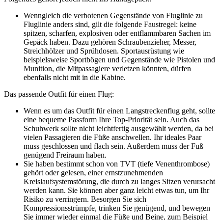
Wenngleich die verbotenen Gegenstände von Fluglinie zu
Fluglinie anders sind, gilt die folgende Faustregel: keine
spitzen, scharfen, explosiven oder entflammbaren Sachen im
Gepäck haben. Dazu gehören Schraubenzieher, Messer,
Streichhölzer und Sprühdosen. Sportausrüstung wie
beispielsweise Sportbögen und Gegenstände wie Pistolen und
Munition, die Mitpassagiere verletzen könnten, dürfen
ebenfalls nicht mit in die Kabine.
Das passende Outfit für einen Flug:
Wenn es um das Outfit für einen Langstreckenflug geht, sollte
eine bequeme Passform Ihre Top-Priorität sein. Auch das
Schuhwerk sollte nicht leichtfertig ausgewählt werden, da bei
vielen Passagieren die Füße anschwellen. Ihr ideales Paar
muss geschlossen und flach sein. Außerdem muss der Fuß
genügend Freiraum haben.
Sie haben bestimmt schon von TVT (tiefe Venenthrombose)
gehört oder gelesen, einer ernstzunehmenden
Kreislaufsystemstörung, die durch zu langes Sitzen verursacht
werden kann. Sie können aber ganz leicht etwas tun, um Ihr
Risiko zu verringern. Besorgen Sie sich
Kompressionsstrümpfe, trinken Sie genügend, und bewegen
Sie immer wieder einmal die Füße und Beine, zum Beispiel