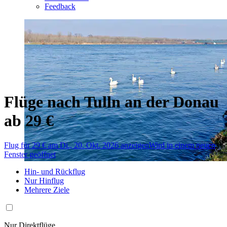
Feedback
Flüge nach Tulln an der Donau
ab 29 €
Flug für 29 € am Di., 20. Okt. 2026 anzeigen
Wird in einem neuen
Fenster geöffnet
Hin- und Rückflug
Nur Hinflug
Mehrere Ziele
Nur Direktflüge