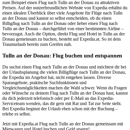
zum Beispiel einen Flug nach Tulln an der Donau zu attraktiven
Preisen. Auf der nutzerfreundlichen Website von Expedia erhältst du
einen idealen Überblick über viele Angebote für Flüge nach Tulln
an der Donau und kannst so selbst entscheiden, ob du einen
Billigflug nach Tulln an der Donau oder lieber einen Flug nach
Tulln an der Donau – durchgeführt von einer bestimmten Airline –
bevorzugst. Auch die Option, direkt Flug und Hotel in Tulln an der
Donau gemeinsam zu buchen, besteht auf Expedia.at. So ist dein
Traumurlaub bereits zum Greifen nah.
Tulln an der Donau: Flug buchen und entspannen
Du suchst einen Flug nach Tulln an der Donau und möchtest dir bei
der Urlaubsplanung die vielen Billigflüge nach Tulln an der Donau,
die Expedia im Angebot hat, nicht entgehen lassen. Diverse
Sparangebote, praktische Suchfunktionen und
Vergleichsmöglichkeiten machen die Wahl schwer. Wenn du Fragen
oder Wünsche zu deinem Flug nach Tulln an der Donau hast, kannst
du dich jederzeit telefonisch oder per E-Mail an das Expedia-
Serviceteam wenden, das dir gern mit Rat und Tat zur Seite steht.
Bei Expedia beginnt der Urlaub eben schon mit der Buchung –
erlebe es selbst.
Jetzt mit Expedia.at Flug nach Tulln an der Donau gemeinsam mit
Mietwagen und Hotel buchen und Geld sparen!