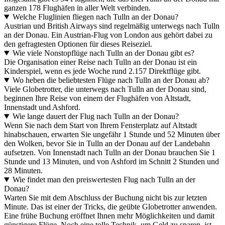
ganzen 178 Flughäfen in aller Welt verbinden.
Welche Fluglinien fliegen nach Tulln an der Donau?
Austrian und British Airways sind regelmäßig unterwegs nach Tulln
an der Donau. Ein Austrian-Flug von London aus gehört dabei zu
den gefragtesten Optionen für dieses Reiseziel.
Wie viele Nonstopflüge nach Tulln an der Donau gibt es?
Die Organisation einer Reise nach Tulln an der Donau ist ein
Kinderspiel, wenn es jede Woche rund 2.157 Direktflüge gibt.
Wo heben die beliebtesten Flüge nach Tulln an der Donau ab?
Viele Globetrotter, die unterwegs nach Tulln an der Donau sind,
beginnen Ihre Reise von einem der Flughäfen von Altstadt,
Innenstadt und Ashford.
Wie lange dauert der Flug nach Tulln an der Donau?
Wenn Sie nach dem Start von Ihrem Fensterplatz auf Altstadt
hinabschauen, erwarten Sie ungefähr 1 Stunde und 52 Minuten über
den Wolken, bevor Sie in Tulln an der Donau auf der Landebahn
aufsetzen. Von Innenstadt nach Tulln an der Donau brauchen Sie 1
Stunde und 13 Minuten, und von Ashford im Schnitt 2 Stunden und
28 Minuten.
Wie findet man den preiswertesten Flug nach Tulln an der
Donau?
Warten Sie mit dem Abschluss der Buchung nicht bis zur letzten
Minute. Das ist einer der Tricks, die geübte Globetrotter anwenden.
Eine frühe Buchung eröffnet Ihnen mehr Möglichkeiten und damit
günstigere Flüge. Noch eine tolle Technik, um Geld zu sparen, ist,