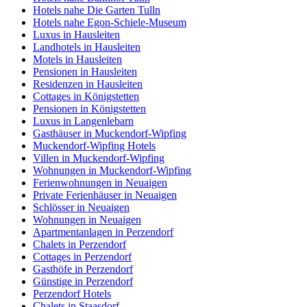
Hotels nahe Die Garten Tulln
Hotels nahe Egon-Schiele-Museum
Luxus in Hausleiten
Landhotels in Hausleiten
Motels in Hausleiten
Pensionen in Hausleiten
Residenzen in Hausleiten
Cottages in Königstetten
Pensionen in Königstetten
Luxus in Langenlebarn
Gasthäuser in Muckendorf-Wipfing
Muckendorf-Wipfing Hotels
Villen in Muckendorf-Wipfing
Wohnungen in Muckendorf-Wipfing
Ferienwohnungen in Neuaigen
Private Ferienhäuser in Neuaigen
Schlösser in Neuaigen
Wohnungen in Neuaigen
Apartmentanlagen in Perzendorf
Chalets in Perzendorf
Cottages in Perzendorf
Gasthöfe in Perzendorf
Günstige in Perzendorf
Perzendorf Hotels
Chalets in Staasdorf