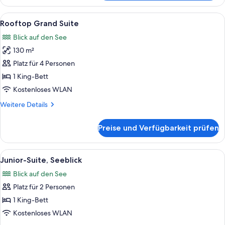
Suite
Alle
Ein Hotelzimmer mit einem großen Bett
7
Rooftop Grand Suite
Fotos
Blick auf den See
für
130 m²
Rooftop
Grand
Platz für 4 Personen
Suite
1 King-Bett
anzeigen
Kostenloses WLAN
Weitere
Weitere Details
Details
für
Preise und Verfügbarkeit prüfen
Rooftop
Grand
Suite
Alle
Ein Hotelzimmer mit einem großen Bett
4
Junior-Suite, Seeblick
Fotos
Blick auf den See
für
Platz für 2 Personen
Junior-
Suite,
1 King-Bett
Seeblick
Kostenloses WLAN
anzeigen