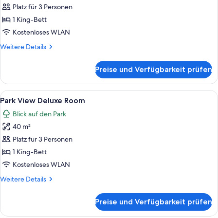
View
Platz für 3 Personen
Deluxe
1 King-Bett
Room
Kostenloses WLAN
anzeigen
Weitere
Weitere Details
Details
für
Preise und Verfügbarkeit prüfen
Lake
View
Deluxe
Alle
Ein gut beleuchtetes Wohnzimmer mit
5
Room
Park View Deluxe Room
Fotos
Blick auf den Park
für
40 m²
Park
View
Platz für 3 Personen
Deluxe
1 King-Bett
Room
Kostenloses WLAN
anzeigen
Weitere
Weitere Details
Details
für
Preise und Verfügbarkeit prüfen
Park
View