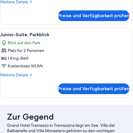
Weitere
Weitere Details
Details
für
Preise und Verfügbarkeit prüfen
Junior-
Suite,
Seeblick
Alle
Hochwertige Bettwaren, Daunenbettd
4
Junior-Suite, Parkblick
Fotos
Blick auf den Park
für
Platz für 2 Personen
Junior-
Suite,
1 King-Bett
Parkblick
Kostenloses WLAN
anzeigen
Weitere
Weitere Details
Details
für
Preise und Verfügbarkeit prüfen
Junior-
Suite,
Parkblick
Zur Gegend
Grand Hotel Tremezzo in Tremezzina liegt am See. Villa del
Balbianello und Villa Monastero gehören zu den wichtigen