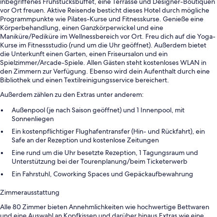
inbegriffenes Frühstücksbuffet, eine Terrasse und Designer-Boutiquen
vor Ort freuen. Aktive Reisende besticht dieses Hotel durch mögliche
Programmpunkte wie Pilates-Kurse und Fitnesskurse. Genieße eine
Körperbehandlung, einen Ganzkörperwickel und eine
Maniküre/Pediküre im Wellnessbereich vor Ort. Freu dich auf die Yoga-
Kurse im Fitnessstudio (rund um die Uhr geöffnet). Außerdem bietet
die Unterkunft einen Garten, einen Friseursalon und ein
Spielzimmer/Arcade-Spiele. Allen Gästen steht kostenloses WLAN in
den Zimmern zur Verfügung. Ebenso wird dein Aufenthalt durch eine
Bibliothek und einen Textilreinigungsservice bereichert.
Außerdem zählen zu den Extras unter anderem:
Außenpool (je nach Saison geöffnet) und 1 Innenpool, mit
Sonnenliegen
Ein kostenpflichtiger Flughafentransfer (Hin- und Rückfahrt), ein
Safe an der Rezeption und kostenlose Zeitungen
Eine rund um die Uhr besetzte Rezeption, 1 Tagungsraum und
Unterstützung bei der Tourenplanung/beim Ticketerwerb
Ein Fahrstuhl, Coworking Spaces und Gepäckaufbewahrung
Zimmerausstattung
Alle 80 Zimmer bieten Annehmlichkeiten wie hochwertige Bettwaren
und eine Auswahl an Kopfkissen und darüber hinaus Extras wie eine