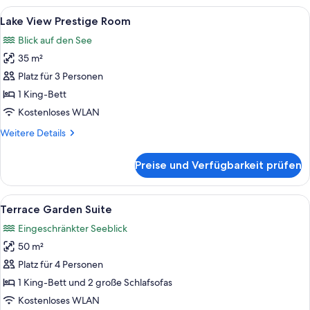
Deluxe
Alle
Ein Hotelzimmer mit einem großen Bett
5
Room
Lake View Prestige Room
Fotos
Blick auf den See
für
35 m²
Lake
View
Platz für 3 Personen
Prestige
1 King-Bett
Room
Kostenloses WLAN
anzeigen
Weitere
Weitere Details
Details
für
Preise und Verfügbarkeit prüfen
Lake
View
Prestige
Alle
Ein Hotelzimmer mit einem Bett, zwe
5
Room
Terrace Garden Suite
Fotos
Eingeschränkter Seeblick
für
50 m²
Terrace
Garden
Platz für 4 Personen
Suite
1 King-Bett und 2 große Schlafsofas
anzeigen
Kostenloses WLAN