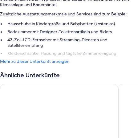
Klimaanlage und Bademäntel.
Zusätzliche Ausstattungsmerkmale und Services sind zum Beispiel:
Hausschuhe in Kindergröße und Babybetten (kostenlos)
Badezimmer mit Designer-Toilettenartikeln und Bidets
43-Zoll-LCD-Fernseher mit Streaming-Diensten und
Satellitenempfang
Kleiderschränke, Heizung und tägliche Zimmerreinigung
Mehr zu dieser Unterkunft anzeigen
Ähnliche Unterkünfte
Hotel Lario
Hilton L