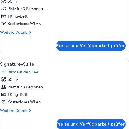
50 m²
Rooftop
Corner
Platz für 3 Personen
Suite
1 King-Bett
anzeigen
Kostenloses WLAN
Weitere
Weitere Details
Details
für
Preise und Verfügbarkeit prüfen
Rooftop
Corner
Suite
Alle
Ein Hotelzimmer mit einem großen Bett
6
Signature-Suite
Fotos
Blick auf den See
für
50 m²
Signature-
Suite
Platz für 3 Personen
anzeigen
1 King-Bett
Kostenloses WLAN
Weitere
Weitere Details
Details
für
Preise und Verfügbarkeit prüfen
Signature-