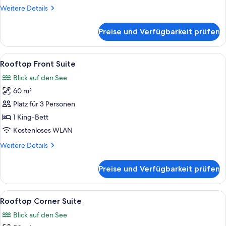
Weitere
Weitere Details
Details
für
Preise und Verfügbarkeit prüfen
Terrace
Garden
Suite
Alle
Ein Balkon mit Blick auf Berge und ein
5
Rooftop Front Suite
Fotos
Blick auf den See
für
60 m²
Rooftop
Front
Platz für 3 Personen
Suite
1 King-Bett
anzeigen
Kostenloses WLAN
Weitere
Weitere Details
Details
für
Preise und Verfügbarkeit prüfen
Rooftop
Front
Suite
Alle
Ein Hotelzimmer mit Bett, Nachttisch 
5
Rooftop Corner Suite
Fotos
Blick auf den See
für