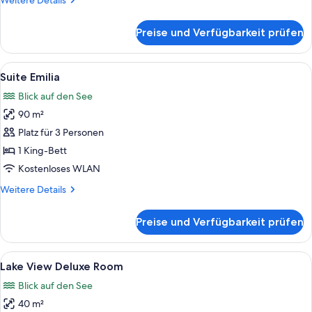
Weitere Details
Details
für
Preise und Verfügbarkeit prüfen
Suite
Greta
Alle
Ein Schlafzimmer mit einem großen Be
5
Suite Emilia
Fotos
Blick auf den See
für
90 m²
Suite
Emilia
Platz für 3 Personen
anzeigen
1 King-Bett
Kostenloses WLAN
Weitere
Weitere Details
Details
für
Preise und Verfügbarkeit prüfen
Suite
Emilia
Alle
Ein Hotelzimmer mit einem Bett, zwei 
5
Lake View Deluxe Room
Fotos
Blick auf den See
für
40 m²
Lake