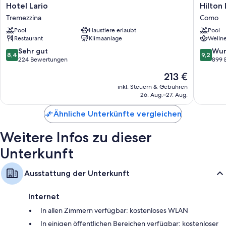
Hotel
Hilton
Hotel Lario
Hilton
Lario
Lake
Tremezzina
Como
Tremezzina
Como
Pool
Haustiere erlaubt
Pool
Como
Restaurant
Klimaanlage
Wellne
8.4
9.2
Sehr gut
Wun
8,4
9,2
von
von
224 Bewertungen
899 
10,
10,
Der
213 €
Sehr
Wunder
Preis
gut,
899
inkl. Steuern & Gebühren
beträgt
26. Aug.–27. Aug.
224
Bewert
213 €
Bewertungen
Ähnliche Unterkünfte vergleichen
Weitere Infos zu dieser
Unterkunft
Ausstattung der Unterkunft
Internet
In allen Zimmern verfügbar: kostenloses WLAN
In einigen öffentlichen Bereichen verfügbar: kostenloser