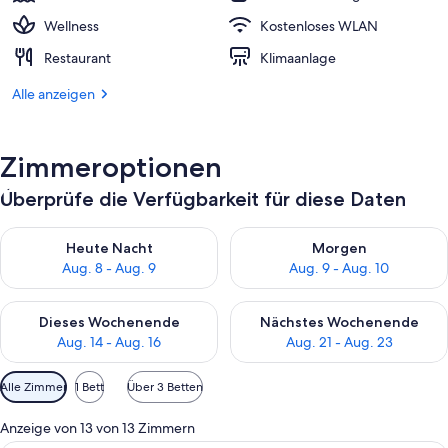
Wellness
Kostenloses WLAN
Restaurant
Klimaanlage
Alle anzeigen
Zimmeroptionen
Überprüfe die Verfügbarkeit für diese Daten
Überprüfe die Verfügbarkeit für heute Nacht, Aug. 8 - Aug. 9.
Überprüfe die Verfügbarkeit f
Heute Nacht
Morgen
Aug. 8 - Aug. 9
Aug. 9 - Aug. 10
Überprüfe die Verfügbarkeit für dieses Wochenende, Aug. 14 -
Überprüfe die Verfügbarkeit f
Dieses Wochenende
Nächstes Wochenende
Aug. 14 - Aug. 16
Aug. 21 - Aug. 23
Verfügbare
Alle Zimmer
1 Bett
Über 3 Betten
Filter
für
Anzeige von 13 von 13 Zimmern
Zimmer