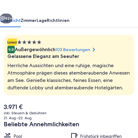
rück
Weiter
92+
Übersicht
Zimmer
Lage
Richtlinien
5.0-
Luxus
Sterne-
Außergewöhnlich
103 Bewertungen
9,8
Unterkunft
Gelassene Eleganz am Seeufer
Herrliche Aussichten und eine ruhige, magische
Atmosphäre prägen dieses atemberaubende Anwesen
am See. Genieße klassisches, feines Essen, eine
Garten
duftende Lobby und atemberaubende Hotelgärten.
Der
3.971 €
aktuelle
inkl. Steuern & Gebühren
Preis
21. Aug.–22. Aug.
beträgt
Beliebte Annehmlichkeiten
3.971 €.
Pool
Frühstück inbegriffen