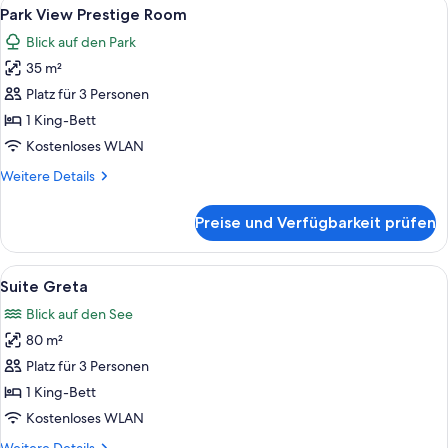
Alle
Ein Schlafzimmer mit einem großen Be
5
Park View Prestige Room
Fotos
Blick auf den Park
für
35 m²
Park
View
Platz für 3 Personen
Prestige
1 King-Bett
Room
Kostenloses WLAN
anzeigen
Weitere
Weitere Details
Details
für
Preise und Verfügbarkeit prüfen
Park
View
Prestige
Alle
Ein Hotelzimmer mit einem großen Bet
5
Room
Suite Greta
Fotos
Blick auf den See
für
80 m²
Suite
Greta
Platz für 3 Personen
anzeigen
1 King-Bett
Kostenloses WLAN
Weitere