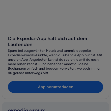
Himmelreich
Hotels mit Pool in Salzburg
Hotels mit Whirlpool in Salzburg
Grödig
Hotels mit WLAN in Salzburg
Koppl
Haustierfreundliche in Salzburg
Gstättengasse
Independent Hotels in Salzburg
Die Expedia-App hält dich auf dem
Wals
Laufenden
Kempinski Hotels & Resorts in Salzburg
Spare bei ausgewählten Hotels und sammle doppelte
Hotels mit Aussicht in Salzburg
Expedia Rewards-Punkte, wenn du über die App buchst. Mit
Luxus in Salzburg
unseren App-Angeboten kannst du sparen, damit du noch
mehr reisen kannst – und nebenher kannst du deine
Maritim Hotels in Salzburg
Buchungen einfach und bequem verwalten, wo auch immer
du gerade unterwegs bist.
Marriott Hotels & Resorts in Salzburg
Meininger Hotels in Salzburg
App herunterladen
Motel One Hotels in Salzburg
Small Luxury Hotels in Salzburg
Abenteuer in Salzburg
Hotels mit Suiten in Salzburg