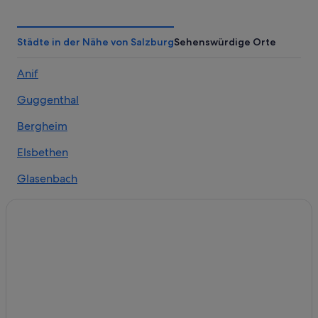
Baumhäuser in Salzburg
Campingplätze in Salzburg
Städte in der Nähe von Salzburg
Sehenswürdige Orte
Cottages in Salzburg
Anif
Gästehäuser in Salzburg
Guggenthal
Gasthöfe in Salzburg
Hotels nahe Salzburg Hauptbahnhof
Bergheim
Hausboote in Salzburg
Elsbethen
Hostels in Salzburg
Glasenbach
Four Seasons Hotels in Salzburg
Kleingmain
Golf in Salzburg
Hallwang
Günstige in Salzburg
Hilton Hotels in Salzburg
Lengfelden
Hotels mit Casino in Salzburg
Freilassing
Hotels mit Frühstück in Salzburg
Wals-Siezenheim
Hotels mit Parkplatz in Salzburg