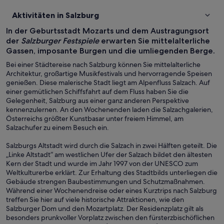
Aktivitäten in Salzburg
In der Geburtsstadt Mozarts und dem Austragungsort
der
Salzburger Festspiele
erwarten Sie mittelalterliche
Gassen, imposante Burgen und die umliegenden Berge.
Bei einer Städtereise nach Salzburg können Sie mittelalterliche
Architektur, großartige Musikfestivals und hervorragende Speisen
genießen. Diese malerische Stadt liegt am Alpenfluss Salzach. Auf
einer gemütlichen Schiffsfahrt auf dem Fluss haben Sie die
Gelegenheit, Salzburg aus einer ganz anderen Perspektive
kennenzulernen. An den Wochenenden laden die Salzachgalerien,
Österreichs größter Kunstbasar unter freiem Himmel, am
Salzachufer zu einem Besuch ein.
Salzburgs Altstadt wird durch die Salzach in zwei Hälften geteilt. Die
„Linke Altstadt“ am westlichen Ufer der Salzach bildet den ältesten
Kern der Stadt und wurde im Jahr 1997 von der UNESCO zum
Weltkulturerbe erklärt. Zur Erhaltung des Stadtbilds unterliegen die
Gebäude strengen Baubestimmungen und Schutzmaßnahmen.
Während einer Wochenendreise oder eines Kurztrips nach Salzburg
treffen Sie hier auf viele historische Attraktionen, wie den
Salzburger Dom und den Mozartplatz. Der Residenzplatz gilt als
besonders prunkvoller Vorplatz zwischen den fürsterzbischöflichen