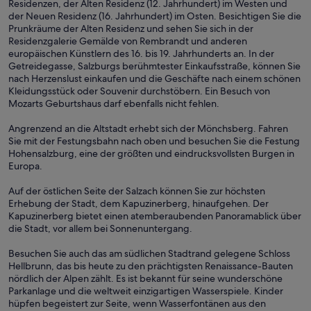
Residenzen, der Alten Residenz (12. Jahrhundert) im Westen und
der Neuen Residenz (16. Jahrhundert) im Osten. Besichtigen Sie die
Prunkräume der Alten Residenz und sehen Sie sich in der
Residenzgalerie Gemälde von Rembrandt und anderen
europäischen Künstlern des 16. bis 19. Jahrhunderts an. In der
Getreidegasse, Salzburgs berühmtester Einkaufsstraße, können Sie
nach Herzenslust einkaufen und die Geschäfte nach einem schönen
Kleidungsstück oder Souvenir durchstöbern. Ein Besuch von
Mozarts Geburtshaus darf ebenfalls nicht fehlen.
Angrenzend an die Altstadt erhebt sich der Mönchsberg. Fahren
Sie mit der Festungsbahn nach oben und besuchen Sie die Festung
Hohensalzburg, eine der größten und eindrucksvollsten Burgen in
Europa.
Auf der östlichen Seite der Salzach können Sie zur höchsten
Erhebung der Stadt, dem Kapuzinerberg, hinaufgehen. Der
Kapuzinerberg bietet einen atemberaubenden Panoramablick über
die Stadt, vor allem bei Sonnenuntergang.
Besuchen Sie auch das am südlichen Stadtrand gelegene Schloss
Hellbrunn, das bis heute zu den prächtigsten Renaissance-Bauten
nördlich der Alpen zählt. Es ist bekannt für seine wunderschöne
Parkanlage und die weltweit einzigartigen Wasserspiele. Kinder
hüpfen begeistert zur Seite, wenn Wasserfontänen aus den