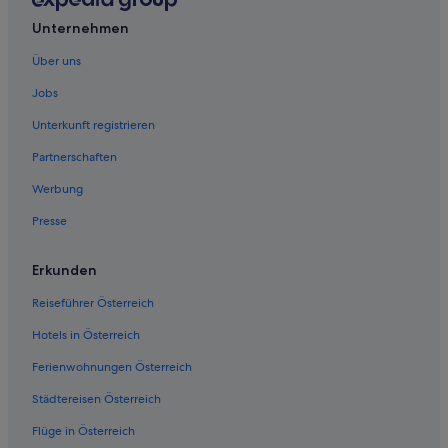
Unternehmen
Hotels mit Wellnessbereich in Salzburg
Salzburg Hotels
Über uns
Landhäuser in Salzburg
Jobs
Pensionen in Salzburg
Unterkunft registrieren
Private Ferienhäuser in Salzburg
Partnerschaften
Residenzen in Salzburg
Werbung
Schlösser in Salzburg
Presse
Historische in Stadtzentrum Salzburg
Hotels mit Parkplatz in Stadtzentrum Salzburg
Erkunden
Reiseführer Österreich
Hotels in Österreich
Ferienwohnungen Österreich
Städtereisen Österreich
Flüge in Österreich