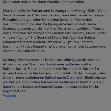
Skulpturen und versteckten Wandbrunnen schießen.
Musik spielt in der Kulturszene Salzburgs eine wichtige Rolle. Wenn
Sie im Sommer nach Salzburg reisen, besuchen Sie die Salzburger
Festspiele und genießen Sie die musikalischen Werke des
berühmten Komponisten Wolfgang Amadeus Mozart, der in
Salzburg geboren wurde. Nehmen Sie an einer geführten Tour zu
den Drehorten des weltweit bekannten Musicalfilms „Meine Lieder
– meine Träume“ (The Sound of Music) teil. Auch das Schloss
Mirabell mit seinen beeindruckenden Skulpturen und dem
berühmten Mirabellengarten ist bei einer Reise nach Salzburg oder
einem Kurzurlaub ein Muss.
Salzburgs Restaurantszene ist ebenso vielfältig wie die anderen
Attraktionen der Stadt. Man findet eine große Auswahl an
Kaffeehäusern, Bierstuben und feinen Restaurants. Kosten Sie
leckere hausgemachte Kuchen und Strudel im Café Tomaselli, dem
ältesten noch betriebenen Kaffeehaus in Österreich. Bierliebhaber
werden von der großen Auswahl an traditionellen Bierbrauereien,
darunter die bekannte Brauerei Augustinerbräu Kloster Mülln,
begeistert sein.
Weniger