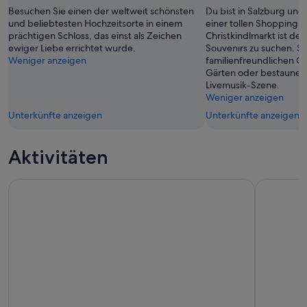
Besuchen Sie einen der weltweit schönsten
Du bist in Salzburg und
und beliebtesten Hochzeitsorte in einem
einer tollen Shoppingm
prächtigen Schloss, das einst als Zeichen
Christkindlmarkt ist der
ewiger Liebe errichtet wurde.
Souvenirs zu suchen. Sc
Weniger anzeigen
familienfreundlichen G
Gärten oder bestaune d
Livemusik-Szene.
Weniger anzeigen
Unterkünfte anzeigen
Unterkünfte anzeigen
Aktivitäten
Hop-On-Hop-Off: Salzburg-Stadt
Tagesausf