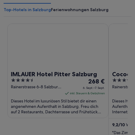
Top-Hotels in Salzburg
Ferienwohnungen Salzburg
IMLAUER Hotel Pitter Salzburg
Cocoon Sal
IMLAUER Hotel Pitter Salzburg
Cocoon
4.5
Der
4
268 €
out
Preis
out
Rainerstrasse 6-8 Salzburg
Rainerstraß
6. Sept.–7. Sept.
Salzburg
Salzburg
of
beträgt
of
inkl. Steuern & Gebühren
5
268 €
5
Dieses Hotel im luxuriösen Stil bietet dir einen
Dieses Hote
pro
angenehmen Aufenthalt in Salzburg. Freu dich
Aufenthalt 
auf 2 Restaurants, Dachterrasse und Frühstück
Nacht
Internetzug
(gegen Gebühr). Die ...
Gebühr) und
vom
6.
9,2
/
10
Wund
Sept.
"Das Zimmer