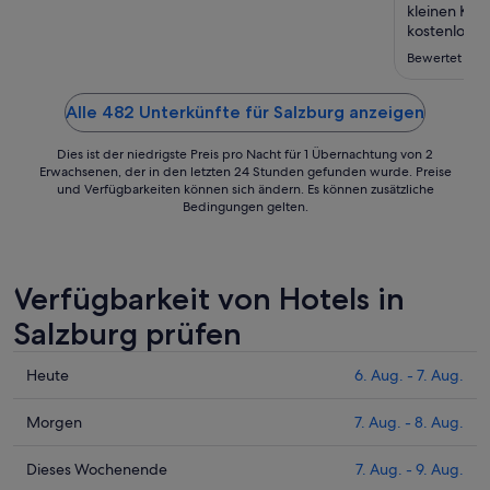
bis
kleinen Küh
zum
kostenloses
gestellt. Es
7.
Bewertet am 2
hochwertig a
Sept.
Mitternacht
der Barmann 
Alle 482 Unterkünfte für Salzburg anzeigen
Dies ist der niedrigste Preis pro Nacht für 1 Übernachtung von 2
Erwachsenen, der in den letzten 24 Stunden gefunden wurde. Preise
und Verfügbarkeiten können sich ändern. Es können zusätzliche
Bedingungen gelten.
Verfügbarkeit von Hotels in
Salzburg prüfen
Prüfe
Heute
6. Aug. - 7. Aug.
die
Preise
Prüfe
Morgen
7. Aug. - 8. Aug.
für
die
Salzburg
Preise
Prüfe
Dieses Wochenende
7. Aug. - 9. Aug.