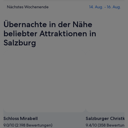
heute
für
die
Nacht,
Salzburg
Preise
Prüfe
Nächstes Wochenende
14. Aug. - 16. Aug.
6.
morgen
für
die
Aug.
Nacht,
Salzburg
Preise
Übernachte in der Nähe
-
7.
dieses
für
7.
Aug.
Wochenende,
Salzburg
beliebter Attraktionen in
Aug.
-
7.
am
Salzburg
8.
Aug.
nächsten
Aug.
-
Wochenende,
9.
14.
Aug.
Aug.
-
16.
Aug.
Schloss Mirabell
Salzburger Christki
9.0/10 (2.198 Bewertungen)
9.4/10 (358 Bewertung