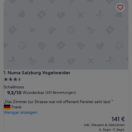
Numa Salzburg Vogelweider
Numa Salzburg Vogelweider
1. Numa Salzburg Vogelweider
3.5-
Sterne-
Schallmoos
Unterkunft
9.2
9,2/10
Wunderbar
(251 Bewertungen)
von
„
„Das Zimmer zur Strasse war mit offenem Fenster sehr laut.“
10,
D
Frank
Wunderbar,
a
Weniger anzeigen
(251
s
Der
141 €
Bewertungen)
Z
Preis
inkl. Steuern & Gebühren
i
beträgt
6. Sept.–7. Sept.