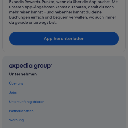
Expedia Rewards-Punkte, wenn du über die App buchst. Mit
Hotels mit Pool in Salzburg
y
unseren App-Angeboten kannst du sparen, damit du noch
r
mehr reisen kannst – und nebenher kannst du deine
Hotels mit Sauna in Salzburg
e
Buchungen einfach und bequem verwalten, wo auch immer
c
Hotels mit WLAN in Salzburg
du gerade unterwegs bist.
o
Hotels mit Yoga in Salzburg
m
m
Kempinski Hotels & Resorts in Salzburg
App herunterladen
e
n
Romantische in Salzburg
d
Luxus in Salzburg
i
t
Marriott Hotels & Resorts in Salzburg
.
-
Meininger Hotels in Salzburg
Unternehmen
-
Motel One Hotels in Salzburg
-
Über uns
M
Hotel-Resorts in Salzburg
e
Jobs
i
Romantik Hotel in Salzburg
Unterkunft registrieren
n
Ski in Salzburg
e
Partnerschaften
F
Small Luxury Hotels in Salzburg
a
Werbung
m
Abenteuer in Salzburg