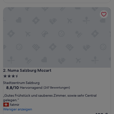
m
141 €
m
Numa Salzburg Mozart
e
r
z
u
r
S
t
r
a
s
s
e
w
a
Numa Salzburg Mozart
2. Numa Salzburg Mozart
r
3.5-
m
Sterne-
Stadtzentrum Salzburg
i
Unterkunft
8.8
8,8/10
Hervorragend
(267 Bewertungen)
t
von
o
„
„Gutes Frühstück und sauberes Zimmer, sowie sehr Central
10,
f
G
gelegen.“
Hervorragend,
f
u
fatmir
(267
e
t
Weniger anzeigen
Bewertungen)
n
e