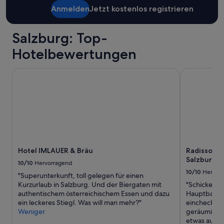
l
c
Anmelden
Jetzt kostenlos registrieren
p
h
f
.
u
Salzburg: Top-
Z
l
i
,
Hotelbewertungen
m
t
m
h
e
Hotel IMLAUER & Bräu
Radisson Bl
e
r
a
w
p
a
a
r
r
e
t
n
m
s
e
a
n
Hotel IMLAUER & Bräu
Radisson B
u
t
Salzburg
b
10/10
Hervorragend
a
e
10/10
Hervor
c
"Superunterkunft, toll gelegen für einen
r
c
Kurzurlaub in Salzburg. Und der Biergaten mit
"Schickes H
u
o
authentischem österreichischem Essen und dazu
Hauptbahnho
n
m
ein leckeres Stiegl. Was will man mehr?"
einchecken 
d
m
Weniger
geräumig und
s
o
etwas ausba