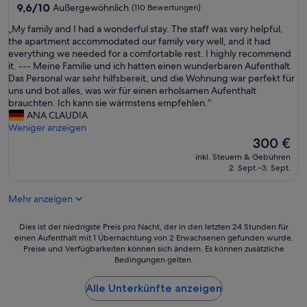
e
Unterkunft
9.6
9,6/10
Außergewöhnlich
(110 Bewertungen)
o
n
von
n
.
„
„My family and I had a wonderful stay. The staff was very helpful,
10,
,
“
M
the apartment accommodated our family very well, and it had
Außergewöhnlich,
a
y
everything we needed for a comfortable rest. I highly recommend
(110
u
f
it. --- Meine Familie und ich hatten einen wunderbaren Aufenthalt.
Bewertungen)
c
a
Das Personal war sehr hilfsbereit, und die Wohnung war perfekt für
h
m
uns und bot alles, was wir für einen erholsamen Aufenthalt
n
i
brauchten. Ich kann sie wärmstens empfehlen.“
a
l
ANA CLAUDIA
c
y
Weniger anzeigen
h
a
Der
300 €
C
n
Preis
h
inkl. Steuern & Gebühren
d
beträgt
2. Sept.–3. Sept.
e
I
300 €
c
h
k
Mehr anzeigen
a
o
d
u
a
Dies
Dies ist der niedrigste Preis pro Nacht, der in den letzten 24 Stunden für
t
w
einen Aufenthalt mit 1 Übernachtung von 2 Erwachsenen gefunden wurde.
ist
i
Preise und Verfügbarkeiten können sich ändern. Es können zusätzliche
o
der
s
Bedingungen gelten.
n
niedrigste
t
d
Preis
d
e
Alle Unterkünfte anzeigen
pro
a
r
Nacht,
s