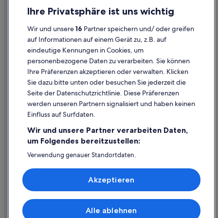
e
Einreisebestimmungen
Ihre Privatsphäre ist uns wichtig
r
b
Datenschutzerklärung
a
Wir und unsere
16
Partner speichern und/ oder greifen
Cookie-Erklärung
r
auf Informationen auf einem Gerät zu, z.B. auf
e
eindeutige Kennungen in Cookies, um
Rechtliche Hinweise/Kontakt
n
personenbezogene Daten zu verarbeiten. Sie können
A
Inhaltsrichtlinien und Melden von Inhalten
u
Ihre Präferenzen akzeptieren oder verwalten. Klicken
f
Sie dazu bitte unten oder besuchen Sie jederzeit die
e
Hilfe
Seite der Datenschutzrichtlinie. Diese Präferenzen
n
werden unseren Partnern signalisiert und haben keinen
t
Hilfe
Einfluss auf Surfdaten.
h
Buchung ändern oder stornieren
a
Wir und unsere Partner verarbeiten Daten,
l
Rückerstattungsprozess und Zeitrahmen
um Folgendes bereitzustellen:
t
.
Buchen Sie einen Flug mit einer Gutschrift bei der Fluggesellschaft
Verwendung genauer Standortdaten.
D
Endgeräteeigenschaften zur Identifikation aktiv abfragen.
a
Internationale Reisedokumente
Speichern von oder Zugriff auf Informationen auf einem
s
Akzeptieren
Endgerät. Personalisierte Werbung und Inhalte, Messung
P
von Werbeleistung und der Performance von Inhalten,
e
Zielgruppenforschung sowie Entwicklung und
r
Verbesserung von Angeboten.
Alle ablehnen
s
© 2026 Expedia, Inc., ein Unternehmen der Expedia Group. Alle Rechte
Liste der Partner (Lieferanten)