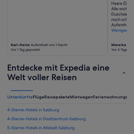
c
d
Haare (Dusc
h
a
Alle wichti
ö
t
Duschzeug, 
n
e
noch schön
e
d
Aufenthalt!"
i
o
Weniger
n
u
g
r
e
Karl-Heinz
Aufenthalt von 1 Nacht
Mareike
Aufe
f
r
Vor 1 Tag gepostet
Vor 3 Tagen g
a
i
m
c
i
h
Entdecke mit Expedia eine
l
t
y
Welt voller Reisen
e
v
t
e
.
r
“
y
Unterkünfte
Flüge
Reisepakete
Mietwagen
Ferienwohnungen
w
e
4-Sterne-Hotels in Salzburg
l
l
4-Sterne-Hotels in Stadtzentrum Salzburg
,
a
5-Sterne-Hotels in Altstadt Salzburg
n