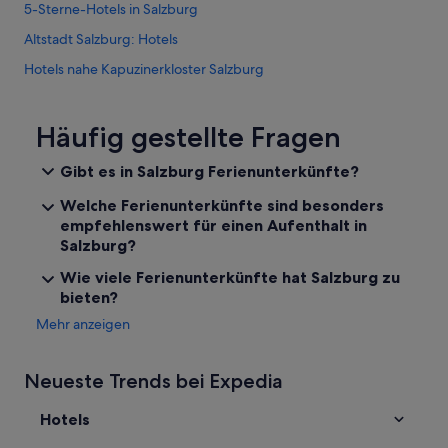
5-Sterne-Hotels in Salzburg
d
i
Altstadt Salzburg: Hotels
t
h
Hotels nahe Kapuzinerkloster Salzburg
a
Hotels nahe Linzer Gasse
d
e
Hotels nahe Makartsteg
Häufig gestellte Fragen
v
e
Hotels nahe Residenz zu Salzburg
Gibt es in Salzburg Ferienunterkünfte?
r
Aparthotels in Salzburg
y
Welche Ferienunterkünfte sind besonders
t
Ferienwohnungen in Salzburg
empfehlenswert für einen Aufenthalt in
h
Salzburg?
i
Campingplätze in Salzburg
n
Wie viele Ferienunterkünfte hat Salzburg zu
Chalets in Salzburg
g
bieten?
w
Cottages in Salzburg
e
Mehr anzeigen
n
Gästehäuser in Salzburg
e
Hotels nahe Salzburg Hauptbahnhof
e
Neueste Trends bei Expedia
d
Hausboote in Salzburg
e
Hotels
d
Hostels in Salzburg
f