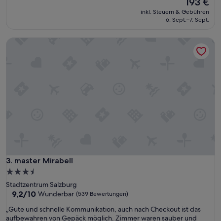
Der
193 €
e
s
Preis
m
inkl. Steuern & Gebühren
F
beträgt
6. Sept.–7. Sept.
F
r
193 €
e
ü
n
master Mirabell
h
s
s
t
t
e
ü
r
c
s
k
e
u
h
n
r
d
l
s
a
a
u
u
t
b
.
e
master Mirabell
3. master Mirabell
“
r
3.5-
e
Sterne-
Stadtzentrum Salzburg
s
Unterkunft
9.2
9,2/10
Wunderbar
(539 Bewertungen)
Z
von
i
„
„Gute und schnelle Kommunikation, auch nach Checkout ist das
10,
m
G
aufbewahren von Gepäck möglich. Zimmer waren sauber und
Wunderbar,