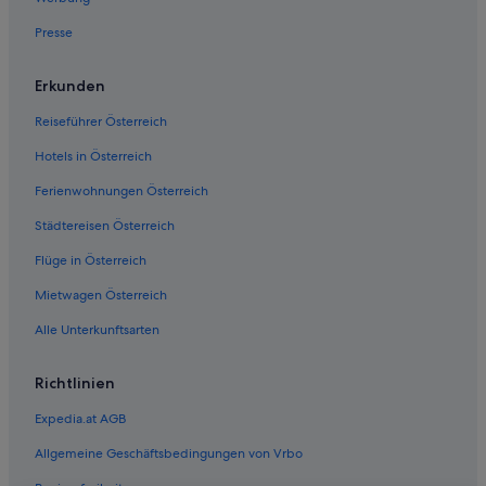
Hostels in Monterey
Presse
Günstige in Monterey
Hotels mit Frühstück in Monterey
Erkunden
Hotels mit Restaurant in Monterey
Reiseführer Österreich
Monterey Hotels
Hotels in Österreich
Motels in Monterey
Ferienwohnungen Österreich
Pacific Grove Hotels
Städtereisen Österreich
Ferienwohnungen in Pebble Beach
Flüge in Österreich
Golf in Pebble Beach
Mietwagen Österreich
Hotel-Resorts in Pebble Beach
Alle Unterkunftsarten
Pebble Beach Hotels
Hotels nahe Pfeiffer Beach
Richtlinien
Salinas Hotels
Expedia.at AGB
Seaside Hotels
Allgemeine Geschäftsbedingungen von Vrbo
Hotels nahe Steinbeck Plaza