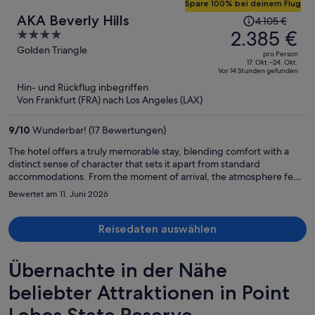
Spare 100% bei deinem Flug
Der
AKA Beverly Hills
4.105 €
Preis
2.385 €
4
betrug
out
Golden Triangle
pro Person
4.105 €,
of
17. Okt.–24. Okt.
Vor 14 Stunden gefunden
jetzt
5
Hin- und Rückflug inbegriffen
beträgt
Von Frankfurt (FRA) nach Los Angeles (LAX)
er
2.385 €
9
/
10
Wunderbar! (17 Bewertungen)
pro
Person
The hotel offers a truly memorable stay, blending comfort with a
distinct sense of character that sets it apart from standard
accommodations. From the moment of arrival, the atmosphere feels
warm and thoughtfully designed, with staff who are attentive
Bewertet am 11. Juni 2026
without being overwhelming.
Reisedaten auswählen
Übernachte in der Nähe
beliebter Attraktionen in Point
Lobos State Reserve