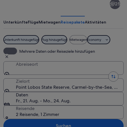
25
Lobos
State
Reserve
Unterkünfte
Flüge
Mietwagen
Reisepakete
Aktivitäten
Unterkunft hinzugefügt
Flug hinzugefügt
Mietwagen
Economy
Eine Küstenlandschaft mit felsigen Uf
Mehrere Daten oder Reiseziele hinzufügen
Abreiseort
Zielort
Point Lobos State Reserve, Carmel-by-the-Sea, Kalifo
Daten
Fr., 21. Aug. - Mo., 24. Aug.
Reisende
2 Reisende, 1 Zimmer
Suchen