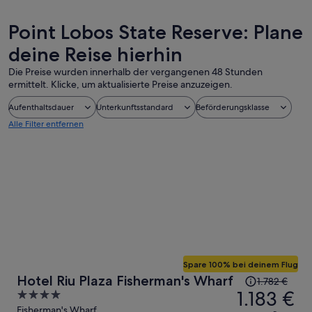
Point Lobos State Reserve: Plane
deine Reise hierhin
Die Preise wurden innerhalb der vergangenen 48 Stunden
ermittelt. Klicke, um aktualisierte Preise anzuzeigen.
Aufenthaltsdauer
Unterkunftsstandard
Beförderungsklasse
Alle Filter entfernen
Spare 100% bei deinem Flug
Der
Hotel Riu Plaza Fisherman's Wharf
1.782 €
Preis
1.183 €
4
betrug
out
Fisherman's Wharf