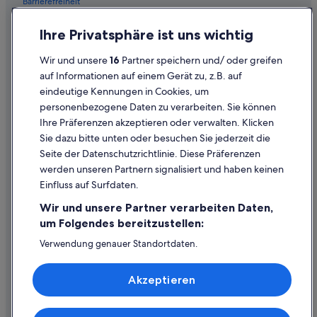
Barrierefreiheit
Tassajara Hot Springs Hotels
Einreisebestimmungen
Ihre Privatsphäre ist uns wichtig
Hotels nahe Weinberge und Weingut Folktale
Datenschutzerklärung
Wir und unsere
16
Partner speichern und/ oder greifen
Cookie-Erklärung
auf Informationen auf einem Gerät zu, z.B. auf
eindeutige Kennungen in Cookies, um
Rechtliche Hinweise/Kontakt
personenbezogene Daten zu verarbeiten. Sie können
Inhaltsrichtlinien und Melden von Inhalten
Ihre Präferenzen akzeptieren oder verwalten. Klicken
Sie dazu bitte unten oder besuchen Sie jederzeit die
Hilfe
Seite der Datenschutzrichtlinie. Diese Präferenzen
werden unseren Partnern signalisiert und haben keinen
Hilfe
Einfluss auf Surfdaten.
Buchung ändern oder stornieren
Wir und unsere Partner verarbeiten Daten,
Rückerstattungsprozess und Zeitrahmen
um Folgendes bereitzustellen:
Buchen Sie einen Flug mit einer Gutschrift bei der Fluggesellschaft
Verwendung genauer Standortdaten.
Endgeräteeigenschaften zur Identifikation aktiv abfragen.
Internationale Reisedokumente
Speichern von oder Zugriff auf Informationen auf einem
Akzeptieren
Endgerät. Personalisierte Werbung und Inhalte, Messung
von Werbeleistung und der Performance von Inhalten,
Zielgruppenforschung sowie Entwicklung und
Verbesserung von Angeboten.