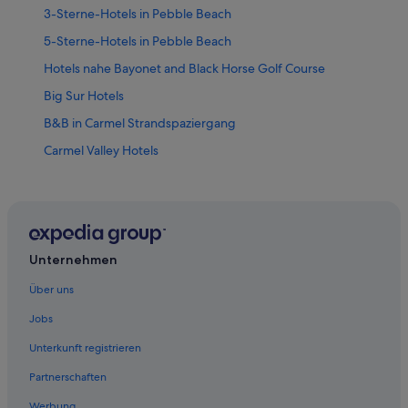
3-Sterne-Hotels in Pebble Beach
5-Sterne-Hotels in Pebble Beach
Hotels nahe Bayonet and Black Horse Golf Course
Big Sur Hotels
B&B in Carmel Strandspaziergang
Carmel Valley Hotels
Freedom Hotels
Gonzales Hotels
Hotels nahe Salinas Municipal
Hotels nahe Julia Pfeiffer Burns State Park
Unternehmen
Lighthouse District: Hotels
Über uns
Hotels nahe Marina State Beach
Jobs
Mescal Corridor NW: Hotels
Unterkunft registrieren
Ferienwohnungen in Monterey
Partnerschaften
Hotels nahe Monterey Bay Aquarium
Werbung