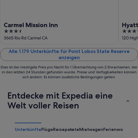
Carmel Mission Inn
Hyatt
3.5
4
out
out
3665 Rio Rd Carmel CA
120 Hig
of
of
5
5
Alle 1.179 Unterkünfte für Point Lobos State Reserve
anzeigen
Dies ist der niedrigste Preis pro Nacht für 1 Übernachtung von 2 Erwachsenen, der
in den letzten 24 Stunden gefunden wurde. Preise und Verfügbarkeiten können
sich ändern. Es können zusätzliche Bedingungen gelten.
Entdecke mit Expedia eine
Welt voller Reisen
Unterkünfte
Flüge
Reisepakete
Mietwagen
Ferienwohnung