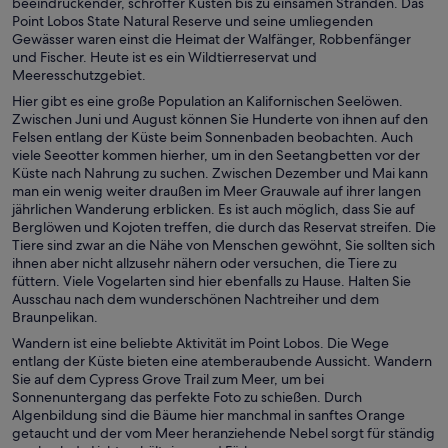
beeindruckender, schroffer Küsten bis zu einsamen Stränden. Das
Point Lobos State Natural Reserve und seine umliegenden
Gewässer waren einst die Heimat der Walfänger, Robbenfänger
und Fischer. Heute ist es ein Wildtierreservat und
Meeresschutzgebiet.
Hier gibt es eine große Population an Kalifornischen Seelöwen.
Zwischen Juni und August können Sie Hunderte von ihnen auf den
Felsen entlang der Küste beim Sonnenbaden beobachten. Auch
viele Seeotter kommen hierher, um in den Seetangbetten vor der
Küste nach Nahrung zu suchen. Zwischen Dezember und Mai kann
man ein wenig weiter draußen im Meer Grauwale auf ihrer langen
jährlichen Wanderung erblicken. Es ist auch möglich, dass Sie auf
Berglöwen und Kojoten treffen, die durch das Reservat streifen. Die
Tiere sind zwar an die Nähe von Menschen gewöhnt, Sie sollten sich
ihnen aber nicht allzusehr nähern oder versuchen, die Tiere zu
füttern. Viele Vogelarten sind hier ebenfalls zu Hause. Halten Sie
Ausschau nach dem wunderschönen Nachtreiher und dem
Braunpelikan.
Wandern ist eine beliebte Aktivität im Point Lobos. Die Wege
entlang der Küste bieten eine atemberaubende Aussicht. Wandern
Sie auf dem Cypress Grove Trail zum Meer, um bei
Sonnenuntergang das perfekte Foto zu schießen. Durch
Algenbildung sind die Bäume hier manchmal in sanftes Orange
getaucht und der vom Meer heranziehende Nebel sorgt für ständig