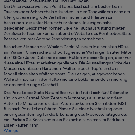
wechselnde Lichtverhältnisse und Färbungen.
Die Unterwasserwelt von Point Lobos lässt sich am besten beim
Tauchen oder Schnorcheln erkunden. In den Tangwäldern nahe am
Ufer gibt es eine große Vielfalt an Fischen und Pflanzen zu
bestaunen, die unter Naturschutz stehen. In einigen nahe
gelegenen Geschäften können Sie eine Tauchausrüstung mieten.
Zertifizierte Taucher können über die Website des Point Lobos State
Reserve vor ihrer Anreise Reservierungen vornehmen.
Besuchen Sie auch das Whalers Cabin Museum in einer alten Hütte
am Wasser. Chinesische und portugiesische Walfänger bauten Mitte
der 1850er Jahre Dutzende dieser Hütten in dieser Region, aber nur
diese eine Hütte ist erhalten geblieben. Die Ausstellungsstücke des
Museums umfassen Harpunen, Walfischspeck-Töpfe und ein
Modell eines alten Walfangboots. Die riesigen, ausgewaschenen
Walfischknochen in der Hütte sind eine beklemmende Erinnerung
an das einst blutige Geschäft.
Das Point Lobos State Natural Reserve befindet sich fünf Kilometer
südlich von Carmel. Vom Zentrum Montereys aus ist es mit dem
Auto in 15 Minuten erreichbar. Alternativ können Sie mit dem MST-
Bus nach Point Lobos fahren. Planen Sie einen Nachmittag oder
einen gesamten Tag für die Erkundung des Meeresschutzgebiets
ein. Packen Sie Snacks oder ein Picknick ein, da man im Park kein
Essen kaufen kann.
Weniger