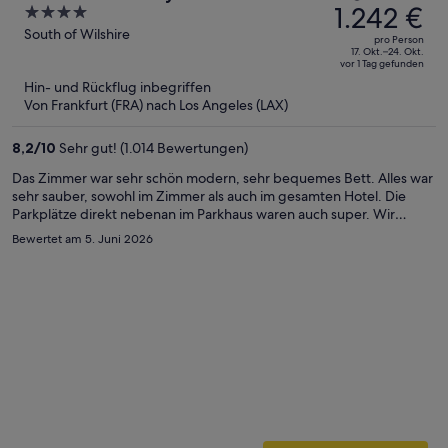
Preis
1.242 €
4
Fenster geputzt gewesen wäre. Der Pool/Poolbereich hat uns gar
betrug
out
South of Wilshire
nicht gefallen. Insgesamt unansehnlich- der Poolbereich lud nicht
pro Person
2.381 €,
zum Verweilen und der Pool nicht zum Baden ein. Verschenkte
of
17. Okt.–24. Okt.
vor 1 Tag gefunden
Fläche und verschenktes Potential. Verbesserungsvorschlag:
jetzt
5
Hin- und Rückflug inbegriffen
Fenster putzen. Den Pool/Poolbereich rückbauen, begrünen und
beträgt
Von Frankfurt (FRA) nach Los Angeles (LAX)
als Erholungsfläche oder zum Frühstück nutzen.
er
1.242 €
8,2
/
10
Sehr gut! (1.014 Bewertungen)
pro
Person
Das Zimmer war sehr schön modern, sehr bequemes Bett. Alles war
sehr sauber, sowohl im Zimmer als auch im gesamten Hotel. Die
Parkplätze direkt nebenan im Parkhaus waren auch super. Wir
haben uns sehr wohl gefühlt
Bewertet am 5. Juni 2026