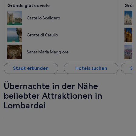
e
künst
Gründe gibt es viele
Gründ
t
unverk
Castello Scaligero
Grotte di Catullo
Santa Maria Maggiore
Stadt erkunden
Hotels suchen
St
Übernachte in der Nähe
beliebter Attraktionen in
Lombardei