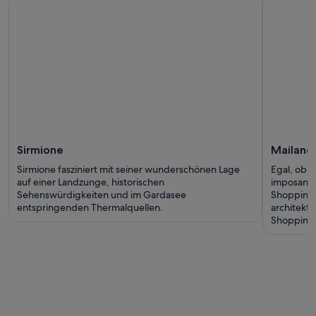
Sirmione
Mailand
Sirmione fasziniert mit seiner wunderschönen Lage
Egal, ob 
auf einer Landzunge, historischen
imposante
Sehenswürdigkeiten und im Gardasee
Shoppingto
entspringenden Thermalquellen.
architekt
Shoppingm