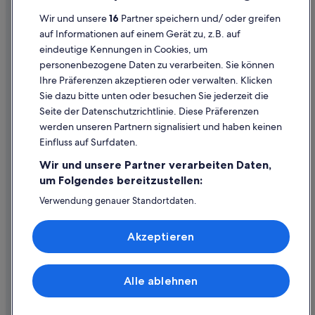
Datenschutzerklärung
Wir und unsere
16
Partner speichern und/ oder greifen
Cookie-Erklärung
auf Informationen auf einem Gerät zu, z.B. auf
eindeutige Kennungen in Cookies, um
Rechtliche Hinweise/Kontakt
personenbezogene Daten zu verarbeiten. Sie können
Inhaltsrichtlinien und Melden von Inhalten
Ihre Präferenzen akzeptieren oder verwalten. Klicken
Sie dazu bitte unten oder besuchen Sie jederzeit die
Hilfe
Seite der Datenschutzrichtlinie. Diese Präferenzen
werden unseren Partnern signalisiert und haben keinen
Hilfe
Einfluss auf Surfdaten.
Buchung ändern oder stornieren
Wir und unsere Partner verarbeiten Daten,
Rückerstattungsprozess und Zeitrahmen
um Folgendes bereitzustellen:
Buchen Sie einen Flug mit einer Gutschrift bei der Fluggesellschaft
Verwendung genauer Standortdaten.
Endgeräteeigenschaften zur Identifikation aktiv abfragen.
Internationale Reisedokumente
Speichern von oder Zugriff auf Informationen auf einem
Akzeptieren
Endgerät. Personalisierte Werbung und Inhalte, Messung
von Werbeleistung und der Performance von Inhalten,
Zielgruppenforschung sowie Entwicklung und
Verbesserung von Angeboten.
Alle ablehnen
© 2026 Expedia, Inc., ein Unternehmen der Expedia Group. Alle Rechte
Liste der Partner (Lieferanten)
vorbehalten. Expedia und das Expedia-Logo sind Handelsmarken oder
eingetragene Handelsmarken von Expedia, Inc.