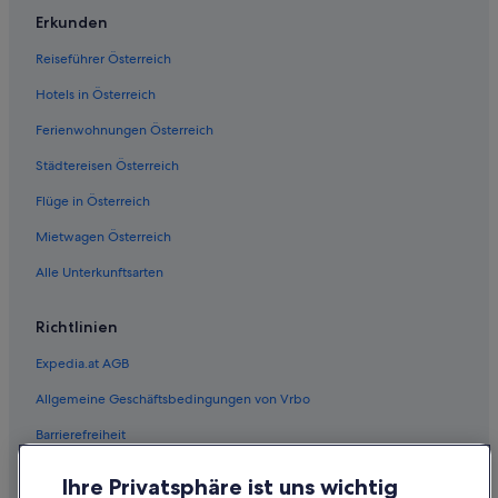
Erkunden
Reiseführer Österreich
Hotels in Österreich
Ferienwohnungen Österreich
Städtereisen Österreich
Flüge in Österreich
Mietwagen Österreich
Alle Unterkunftsarten
Richtlinien
Expedia.at AGB
Allgemeine Geschäftsbedingungen von Vrbo
Barrierefreiheit
Einreisebestimmungen
Ihre Privatsphäre ist uns wichtig