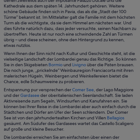
denen zweifellos auch der imposante Palazzo Ducale und die
e
e
s
Kathedrale aus dem späten 14. Jahrhundert gehören. Weitere
i
n
t
schöne Gebäude finden sich in Pavia, das als die „Stadt der 100
n
F
e
Türme“ bekannt ist. Im Mittelalter galt die Familie mit dem höchsten
e
e
r
Turm als die wichtigste, da sie dem Himmel am nächsten war. Und
m
n
g
dies führte natürlich dazu, dass jeder versuchte, seinen Nachbarn zu
n
s
e
übertreffen. Heute ist nur noch eine schwindende Zahl an Türmen
e
t
ö
übrig – und diese scheinen, ohne den Hintergrund zu kennen,
u
e
f
etwas nutzlos.
e
r
f
Wenn Ihnen der Sinn nicht nach Kultur und Geschichte steht, ist die
n
g
n
vielseitige Landschaft der Lombardei genau das Richtige. So können
F
e
e
W
W
Sie in den Skigebieten
Bormio
und
Livigno
über die Pisten brausen.
e
ö
t
i
i
Die noch junge, „prickelnde“ Weinbauregion Franciacorta mit ihren
n
f
r
r
malerischen Hügeln, Weinbergen und Weinkellereien bietet die
s
f
d
d
Chance, edle Schaumweine zu probieren.
t
n
i
i
e
e
W
Entspannung pur versprechen der
Comer See
, der Lago Maggiore
n
n
r
t
W
i
und der
Gardasee
der oberitalienischen Seenlandschaft. Sie laden
e
e
g
i
r
Aktivreisende zum Segeln, Windsurfen und Kanufahren ein. Sie
i
i
e
r
d
können bei Ihrer Reise in die Lombardei aber auch einfach durch die
n
n
ö
d
i
Städtchen und Dörfer am Ufer der Seen schlendern. Der Comer
e
e
f
i
n
W
See ist von den jahrhundertealten Kirchen und Villen
Bellagios
m
m
f
n
e
i
gesäumt. Am Südufer des Gardasees wartet das Castello Scaligero
n
n
n
e
i
r
auf große und kleine Besucher.
e
e
e
i
n
d
Die Lombardei erreichen Sie am einfachsten über einen der
u
u
t
n
e
i