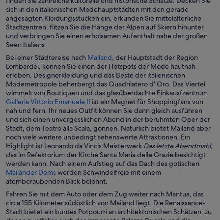
finden Sie zahlreiche kulturelle und historische Schätze. Decken Sie
sich in den italienischen Modehauptstädten mit den gerade
angesagten Kleidungsstücken ein, erkunden Sie mittelalterliche
Stadtzentren, flitzen Sie die Hänge der Alpen auf Skiern hinunter
und verbringen Sie einen erholsamen Aufenthalt nahe der großen
Seen Italiens.
W
Bei einer Städtereise nach
Mailand
, der Hauptstadt der Region
i
Lombardei, können Sie einen der Hotspots der Mode hautnah
r
erleben. Designerkleidung und das Beste der italienischen
d
Modemetropole beherbergt das Quadrilatero d' Oro. Das Viertel
i
wimmelt von Boutiquen und das glasüberdachte Einkausfzentrum
W
n
Galleria Vittorio Emanuele II
ist ein Magnet für Shoppingfans von
i
e
nah und fern. Ihr neues Outfit können Sie dann gleich ausführen
r
i
und sich einen unvergesslichen Abend in der berühmten Oper der
d
n
Stadt, dem Teatro alla Scala, gönnen. Natürlich bietet Mailand aber
i
e
noch viele weitere unbedingt sehenswerte Attraktionen. Ein
n
m
Highlight ist Leonardo da Vincis Meisterwerk
Das letzte Abendmahl
,
e
n
das im Refektorium der Kirche Santa Maria delle Grazie besichtigt
i
e
werden kann. Nach einem Aufstieg auf das Dach des gotischen
W
n
u
Mailänder Doms
werden Schwindelfreie mit einem
i
e
e
atemberaubenden Blick belohnt.
r
m
n
Fahren Sie mit dem Auto oder dem Zug weiter nach Mantua, das
d
n
F
circa 155 Kilometer südöstlich von Mailand liegt. Die Renaissance-
i
e
e
Stadt bietet ein buntes Potpourri an architektonischen Schätzen, zu
n
u
n