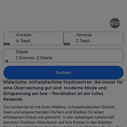
Fotos
von
Lombardei
25
Anreise
Abreise
6. Sept.
7. Sept.
Gäste
1 Zimmer, 2 Gäste
Ein Steinturm mit freiem Blick auf ein
Suchen
Malerische, mittelalterliche Stadtzentren, die immer für
eine Überraschung gut sind, moderne Mode und
Entspannung am See – Norditalien ist ein tolles
Reiseziel.
Die Lombardei ist mit ihren Wäldern, schneebedeckten Gipfeln,
Seen und ansprechenden Dörfern und Städten für einen
erholsamen Urlaub wie gemacht. In der vielseitigen Landschaft
kommen Outdoor-Abenteurer auf ihre Kosten in den Städten