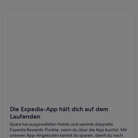
Campingplätze in Colico
Como Hotels
Limone sul Garda Hotels
Hostels in Mailand
Accor Hotels in Mailand
B&B Hotels in Mailand
Hotels mit Casino in Mailand
Motel One Hotels in Mailand
Nh Hotels in Mailand
Strand in Mailand
Mailand Hotels
Campingplätze in Mantua
Die Expedia-App hält dich auf dem
Laufenden
Hotels mit Parkplatz in Mantua
Spare bei ausgewählten Hotels und sammle doppelte
Campingplätze in Monte Isola
Expedia Rewards-Punkte, wenn du über die App buchst. Mit
unseren App-Angeboten kannst du sparen, damit du noch