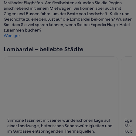
Mailänder Flughäfen. Am flexibelsten erkunden Sie die Region
e
e
e
m
n
anschließend mit einem Mietwagen, Sie können aber auch mit
n
n
m
n
e
Zügen und Bussen fahre, um das Beste von Landschaft, Kultur und
F
F
n
e
i
Geschichte zu erleben.Lust auf die Lombardei bekommen? Wussten
e
e
e
u
n
Sie, dass Sie viel sparen können, wenn Sie bei Expedia Flug + Hotel
n
n
u
e
e
zusammen buchen?
s
s
e
n
m
Weniger
t
t
n
F
n
e
e
F
e
e
r
r
Lombardei – beliebte Städte
e
n
u
g
g
n
s
e
e
e
s
t
n
ö
ö
t
e
F
f
f
e
r
e
f
f
r
g
n
n
n
g
e
s
e
e
e
ö
t
t
t
ö
f
e
f
f
r
f
n
g
n
e
e
e
t
ö
Sirmione
Mailan
Sirmione fasziniert mit seiner wunderschönen Lage auf
t
f
Egal,
Seen, Historisch und Schloss/Burg
Kathed
einer Landzunge, historischen Sehenswürdigkeiten und
f
Mailä
im Gardasee entspringenden Thermalquellen.
n
Kurztr