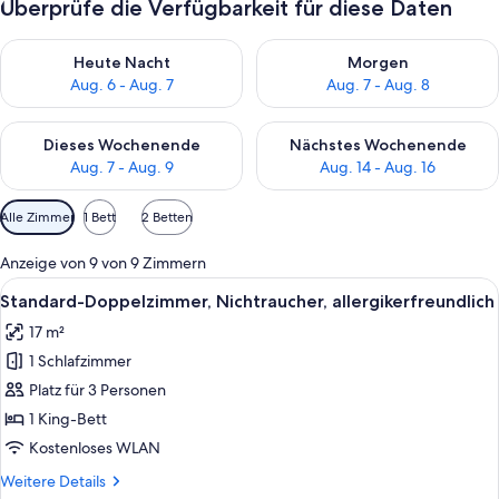
Überprüfe die Verfügbarkeit für diese Daten
Überprüfe die Verfügbarkeit für heute Nacht, Aug. 6 - Aug. 7.
Überprüfe die Verfügbarkeit f
Heute Nacht
Morgen
Aug. 6 - Aug. 7
Aug. 7 - Aug. 8
Überprüfe die Verfügbarkeit für dieses Wochenende, Aug. 7 - 
Überprüfe die Verfügbarkeit f
Dieses Wochenende
Nächstes Wochenende
Aug. 7 - Aug. 9
Aug. 14 - Aug. 16
Verfügbare
Alle Zimmer
1 Bett
2 Betten
Filter
für
Anzeige von 9 von 9 Zimmern
Zimmer
Alle
Ein Hotelzimmer mit einem großen Bet
6
Standard-Doppelzimmer, Nichtraucher, allergikerfreundlich
Fotos
17 m²
für
1 Schlafzimmer
Standard-
Doppelzimmer,
Platz für 3 Personen
Nichtraucher,
1 King-Bett
allergikerfreundlich
Kostenloses WLAN
anzeigen
Weitere
Weitere Details