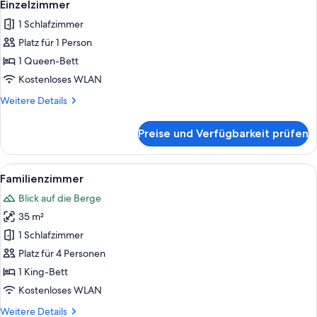
4
allergikerfreundlich
Einzelzimmer
Fotos
1 Schlafzimmer
für
Platz für 1 Person
Einzelzimmer
anzeigen
1 Queen-Bett
Kostenloses WLAN
Weitere
Weitere Details
Details
für
Preise und Verfügbarkeit prüfen
Einzelzimmer
Alle
Ein Hotelzimmer mit einem großen Bet
6
Familienzimmer
Fotos
Blick auf die Berge
für
35 m²
Familienzimmer
anzeigen
1 Schlafzimmer
Platz für 4 Personen
1 King-Bett
Kostenloses WLAN
Weitere
Weitere Details