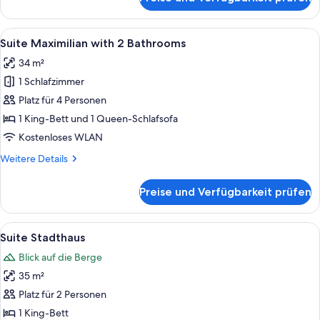
Dreibettzimmer,
Nichtraucher,
allergikerfreundlich
Alle
Ein Hotelzimmer mit einem Bett, einem
6
Suite Maximilian with 2 Bathrooms
Fotos
34 m²
für
1 Schlafzimmer
Suite
Maximilian
Platz für 4 Personen
with
1 King-Bett und 1 Queen-Schlafsofa
2
Kostenloses WLAN
Bathrooms
Weitere
Weitere Details
anzeigen
Details
für
Preise und Verfügbarkeit prüfen
Suite
Maximilian
with
Alle
Ein Hotelzimmer mit einem Bett, einer
5
2
Suite Stadthaus
Fotos
Bathrooms
Blick auf die Berge
für
35 m²
Suite
Stadthaus
Platz für 2 Personen
anzeigen
1 King-Bett