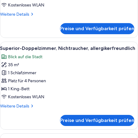
Kostenloses WLAN
Weitere
Weitere Details
Details
für
Preise und Verfügbarkeit prüfen
Suite
Stadthaus
Alle
Ein Hotelzimmer mit Bett, Schreibtisch
7
Superior-Doppelzimmer, Nichtraucher, allergikerfreundlich
Fotos
Blick auf die Stadt
für
35 m²
Superior-
Doppelzimmer,
1 Schlafzimmer
Nichtraucher,
Platz für 4 Personen
allergikerfreundlich
1 King-Bett
anzeigen
Kostenloses WLAN
Weitere
Weitere Details
Details
für
Preise und Verfügbarkeit prüfen
Superior-
Doppelzimmer,
Nichtraucher,
Alle
Ein Hotelzimmer mit Bett, Schreibtisch