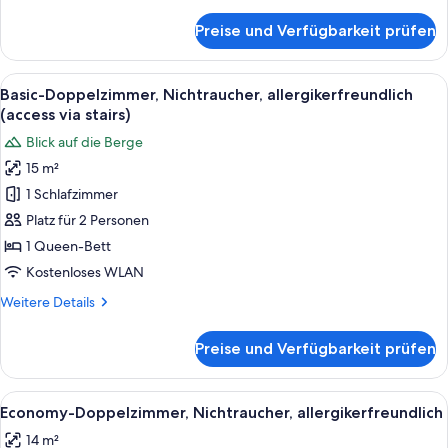
Details
für
Preise und Verfügbarkeit prüfen
Standard-
Doppelzimmer,
Nichtraucher,
Alle
Ein modernes Hotelzimmer mit einem gr
6
allergikerfreundlich
Basic-Doppelzimmer, Nichtraucher, allergikerfreundlich
Fotos
(access via stairs)
für
Blick auf die Berge
Basic-
15 m²
Doppelzimmer,
1 Schlafzimmer
Nichtraucher,
allergikerfreundlich
Platz für 2 Personen
(access
1 Queen-Bett
via
Kostenloses WLAN
stairs)
Weitere
Weitere Details
anzeigen
Details
für
Preise und Verfügbarkeit prüfen
Basic-
Doppelzimmer,
Nichtraucher,
Alle
Ein Hotelzimmer mit zwei Betten, eine
7
allergikerfreundlich
Economy-Doppelzimmer, Nichtraucher, allergikerfreundlich
Fotos
(access
14 m²
via
für