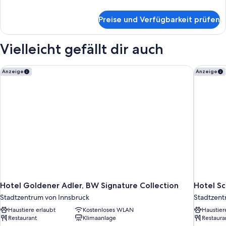
Details
für
Preise und Verfügbarkeit prüfen
Familienzimmer
Vielleicht gefällt dir auch
Hotel Goldener Adler, BW Signature Collection
Hotel Sc
Anzeige
Anzeige
Hotel Goldener Adler, BW Signature Collection
Hotel S
Stadtzentrum von Innsbruck
Stadtzent
Haustiere erlaubt
Kostenloses WLAN
Haustier
Restaurant
Klimaanlage
Restaura