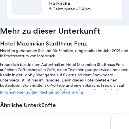
Hofkirche
5 Gehminuten
- 0.4 km
Mehr zu dieser Unterkunft
Hotel Maximilian Stadthaus Penz
Hotel im gehobenen Stil und für Familien, umgestaltet im Jahr 2021 und
in Stadtzentrum von Innsbruck
Freue dich bei deinem Aufenthalt im Hotel Maximilian Stadthaus Penz
auf einen Coffeeshop/ein Café, einen Textilreinigungsservice und einen
Kamin in der Lobby. Wer gerne auf Skiern und dem Snowboard
unterwegs ist, ist hier im Paradies. Denn dieses Hotel bietet einen
kostenlosen Ski-Shuttle, Ski-Vorteile und einen Skiraum. Freu dich auf
eine Bar und ein Businesscenter. Außerdem können Gäste kostenloses
Informationen zu den Rechten zur Stornierung
WLAN in den Zimmern (Geschwindigkeit: > 50 MBit/s) nutzen, um in
Verbindung zu bleiben.
Ähnliche Unterkünfte
Außerdem zählen zu den Extras unter anderem:
AC Hotel by Marriott Innsbruck
Stage 12
Ein Frühstücksbuffet (gegen Aufpreis), ein kostenpflichtiger
Flughafentransfer (Hin- und Rückfahrt) und eine Ladestation für