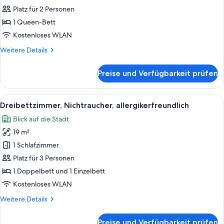
stairs)
Platz für 2 Personen
Economy-
Doppelzimmer,
1 Queen-Bett
Nichtraucher,
Kostenloses WLAN
allergikerfreundlich
Weitere
Weitere Details
anzeigen
Details
für
Preise und Verfügbarkeit prüfen
Economy-
Doppelzimmer,
Nichtraucher,
Alle
Ein Hotelzimmer mit einem großen Bett
4
allergikerfreundlich
Dreibettzimmer, Nichtraucher, allergikerfreundlich
Fotos
Blick auf die Stadt
für
19 m²
Dreibettzimmer,
Nichtraucher,
1 Schlafzimmer
allergikerfreundlich
Platz für 3 Personen
anzeigen
1 Doppelbett und 1 Einzelbett
Kostenloses WLAN
Weitere
Weitere Details
Details
für
Preise und Verfügbarkeit prüfen