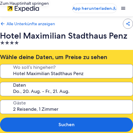
Zum Hauptinhalt springen
App herunterladen
Alle Unterkünfte anzeigen
Hotel Maximilian Stadthaus Penz
4.0-
Sterne-
Unterkunft
Wähle deine Daten, um Preise zu sehen
Wo soll’s hingehen?
Daten
Gäste
Suchen