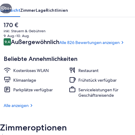
rück
Weiter
56+
Übersicht
Zimmer
Lage
Richtlinien
Der
170 €
aktuelle
inkl. Steuern & Gebühren
Preis
9. Aug.–10. Aug.
beträgt
Bewertungen
Außergewöhnlich
9,4
Alle 826 Bewertungen anzeigen
9,4 von 10.
170 €.
Beliebte Annehmlichkeiten
Kostenloses WLAN
Restaurant
Superior-Doppelzimmer, Nichtraucher,
Klimaanlage
Frühstück verfügbar
Parkplätze verfügbar
Serviceleistungen für
Geschäftsreisende
Alle anzeigen
Zimmeroptionen