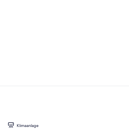
Tägliches F
Blick von de
Klimaanlage