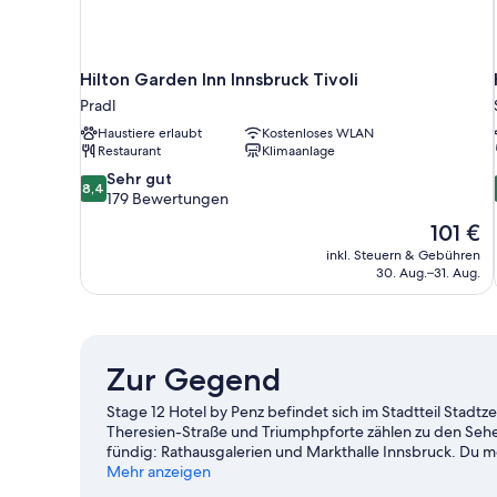
Hilton Garden Inn Innsbruck Tivoli
Pradl
Haustiere erlaubt
Kostenloses WLAN
Restaurant
Klimaanlage
8.4
Sehr gut
8,4
von
179 Bewertungen
10,
Der
101 €
Sehr
Preis
inkl. Steuern & Gebühren
gut,
beträgt
30. Aug.–31. Aug.
179
101 €
Bewertungen
Zur Gegend
Stage 12 Hotel by Penz befindet sich im Stadtteil Stad
Theresien-Straße und Triumphpforte zählen zu den Seh
fündig: Rathausgalerien und Markthalle Innsbruck. Du m
spannenden Events oder einer Sportveranstaltung aufp
Mehr anzeigen
Bergisel Skisprungschanze. Beim Klettern, auf den Wa