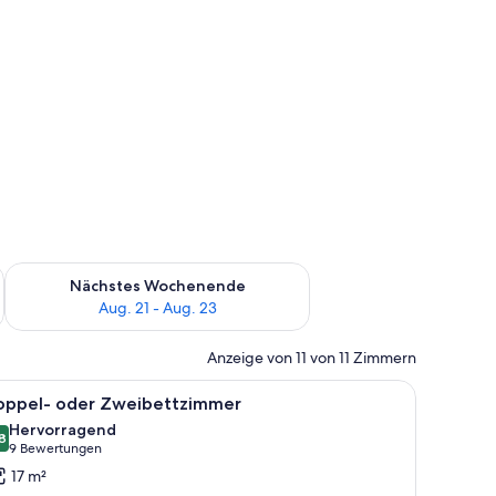
es Wochenende, Aug. 14 - Aug. 16.
Überprüfe die Verfügbarkeit für nächstes Wochenende, Aug. 2
Nächstes Wochenende
Aug. 21 - Aug. 23
Anzeige von 11 von 11 Zimmern
nden Tisch, einem Stuhl und einem Schreibtisch.
m an der Wand befestigten Fernseher, einem blauen Sessel und einem kleinen
le
Ein modernes Hotelzimmer mit einem Bett, Na
4
oppel- oder Zweibettzimmer
otos
Hervorragend
ür
8
8,8 von 10
(9
9 Bewertungen
oppel-
Bewertungen)
17 m²
der