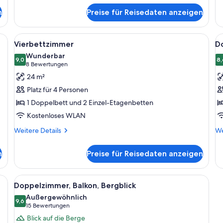
Su
für
Do
n
Preise für Reisedaten anzeigen
Panoramic-
Doppelzimmer
en, einem Fernseher, einem kleinen runden Tisch und einem Stuhl.
Alle
Ein modernes Hotelzimmer mit einem 
Al
4
Vierbettzimmer
D
Fotos
F
Wunderbar
für
9,0
f
8,
9,0 von 10
(8
8 Bewertungen
Vierbettzimmer
D
Bewertungen)
24 m²
anzeigen
(
Platz für 4 Personen
v
1 Doppelbett und 2 Einzel-Etagenbetten
a
Kostenloses WLAN
Weitere
We
Weitere Details
We
Details
De
für
fü
n
Preise für Reisedaten anzeigen
Vierbettzimmer
Do
(n
vi
einem großen Bett, einem kleinen Schreibtisch, einem Sessel und einem Fer
Alle
Ein modernes Hotelzimmer mit großem 
4
Doppelzimmer, Balkon, Bergblick
Fotos
Außergewöhnlich
für
9,6
9,6 von 10
(15
15 Bewertungen
Doppelzimmer,
Bewertungen)
Blick auf die Berge