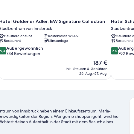
Hotel Goldener Adler, BW Signature Collection
Hotel Sch
Stadtzentrum von Innsbruck
Stadtzentru
Haustiere erlaubt
Kostenloses WLAN
Haustiere e
Restaurant
Klimaanlage
Restaurant
9.4
9.4
Außergewöhnlich
Außerg
9,4
9,4
von
von
734 Bewertungen
792 Bew
10,
10,
Der
187 €
Außergewöhnlich,
Außergewöh
Preis
inkl. Steuern & Gebühren
734
792
beträgt
26. Aug.–27. Aug.
Bewertungen
Bewertung
187 €
tzentrum von Innsbruck neben einem Einkaufszentrum. Maria-
enswürdigkeiten der Region. Wer gerne shoppen geht, wird hier
öchtest deinen Aufenthalt in der Stadt mit dem Besuch eines
eppen? Dann schau doch einmal hier vorbei: OlympiaWorld oder
nder-/Radwegen und beim Mountainbiken sind dir Outdoor-