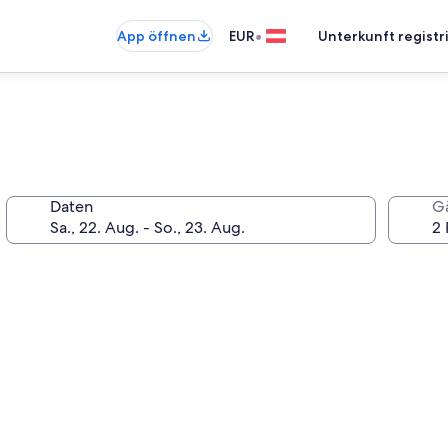
•
App öffnen
EUR
Unterkunft registr
Daten
G