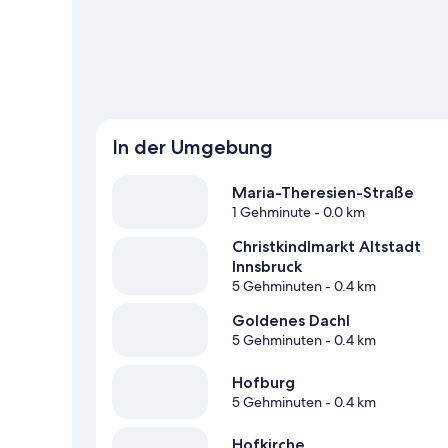
Abenteuer sicher.
Zum Reiseführer für Innsbruck
In der Umgebung
Maria-Theresien-Straße
1 Gehminute
- 0.0 km
Christkindlmarkt Altstadt
Innsbruck
5 Gehminuten
- 0.4 km
Goldenes Dachl
5 Gehminuten
- 0.4 km
Hofburg
5 Gehminuten
- 0.4 km
Hofkirche