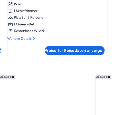
Balkon,
19 m²
Bergblick
1 Schlafzimmer
anzeigen
Platz für 3 Personen
1 Queen-Bett
Kostenloses WLAN
Weitere
Weitere Details
Details
für
n
Preise für Reisedaten anzeigen
Doppelzimmer,
Balkon,
Bergblick
Hotel Goldener Adler, BW Signature Collection
Hotel Schw
Anzeige
Anzeige