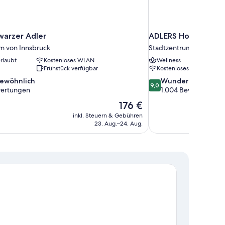
warzer Adler
ADLERS Hotel
m von Innsbruck
Stadtzentrum von Innsb
rlaubt
Kostenloses WLAN
Wellness
Frühstück verfügbar
Kostenloses WLAN
9.0
ewöhnlich
Wunderbar
9,0
von
ertungen
1.004 Bewertungen
10,
Der
176 €
nlich,
Wunderbar,
Preis
inkl. Steuern & Gebühren
1.004
beträgt
23. Aug.–24. Aug.
en
Bewertungen
176 €