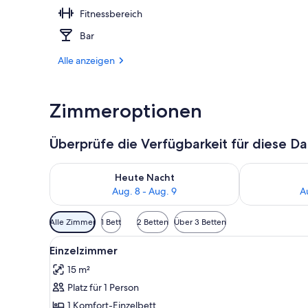
Fitnessbereich
Fassade der 
Bar
Alle anzeigen
Zimmeroptionen
Überprüfe die Verfügbarkeit für diese D
Überprüfe die Verfügbarkeit für heute Nacht, Aug. 8
Überprüfe die
Heute Nacht
Aug. 8 - Aug. 9
A
Verfügbare
Alle Zimmer
1 Bett
2 Betten
Über 3 Betten
Filter
Alle
Ein modernes Hotelzimmer mit 
für
3
Einzelzimmer
Fotos
Zimmer
15 m²
für
Platz für 1 Person
Einzelzimmer
anzeigen
1 Komfort-Einzelbett