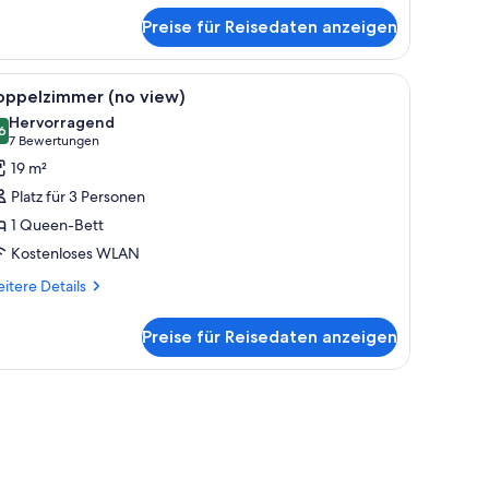
perior-
ppelzimmer
Preise für Reisedaten anzeigen
großen Bett, einem Flachbildfernseher, einem Gemälde an der Wand und H
le
Doppelzimmer (no view) | Hochwertige Bettwa
3
oppelzimmer (no view)
otos
Hervorragend
ür
6
8,6 von 10
(7
7 Bewertungen
oppelzimmer
Bewertungen)
19 m²
no
Platz für 3 Personen
iew)
1 Queen-Bett
nzeigen
Kostenloses WLAN
itere
itere Details
tails
r
Preise für Reisedaten anzeigen
ppelzimmer
o
ew)
nseher.
Fenster mit Blick auf schneebedeckte Berge und eine darunterliegende Sta