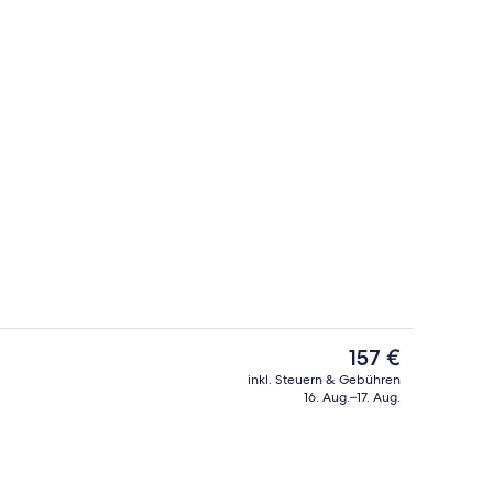
rühstücksbuffet gegen Gebühr
Doppel- oder Zweibettzimmer | Ausb
Der
157 €
aktuelle
inkl. Steuern & Gebühren
Preis
16. Aug.–17. Aug.
r Unterkunft
Bar (in der Unterkunft)
beträgt
157 €.