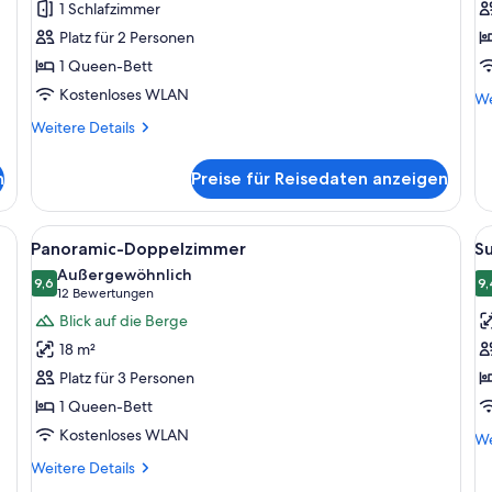
1 Schlafzimmer
anzeigen
Z
Platz für 2 Personen
a
1 Queen-Bett
Kostenloses WLAN
We
We
De
Weitere
Weitere Details
fü
Details
Do
für
od
n
Preise für Reisedaten anzeigen
Economy-
Zw
Doppelzimmer
seher, blauem Sessel, kleinem Tisch und einem fenster mit Vorhängen.
Alle
Ein modernes Hotelzimmer mit einem g
Al
4
Panoramic-Doppelzimmer
S
Fotos
F
Außergewöhnlich
für
9,6
f
9,
9,6 von 10
(12
12 Bewertungen
Panoramic-
S
Bewertungen)
Blick auf die Berge
Doppelzimmer
D
18 m²
anzeigen
a
Platz für 3 Personen
1 Queen-Bett
Kostenloses WLAN
We
We
De
Weitere
Weitere Details
fü
Details