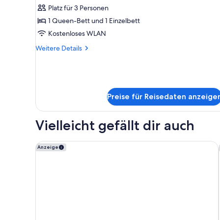
(no
Platz für 3 Personen
view)
1 Queen-Bett und 1 Einzelbett
anzeigen
Kostenloses WLAN
Weitere
Weitere Details
Details
für
Dreibettzimmer
(no
view)
Preise für Reisedaten anzeige
Vielleicht gefällt dir auch
Hilton Garden Inn Innsbruck Tivoli
Anzeige