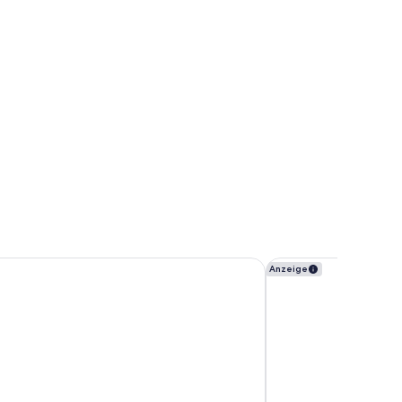
arzer Adler
ADLERS Hotel
Anzeige