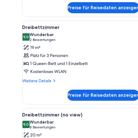
Doppelzimmer
Preise für Reisedaten anzeige
Alle
Ein Hotelzimmer mit zwei Bett
3
Dreibettzimmer
Fotos
Wunderbar
für
9,0
9,0 von 10
(2
2 Bewertungen
Dreibettzimmer
Bewertungen)
19 m²
anzeigen
Platz für 3 Personen
1 Queen-Bett und 1 Einzelbett
Kostenloses WLAN
Weitere
Weitere Details
Details
für
Preise für Reisedaten anzeige
Dreibettzimmer
Alle
Ein modernes Hotelzimmer mit 
3
Dreibettzimmer (no view)
Fotos
Wunderbar
für
9,0
9,0 von 10
(8
8 Bewertungen
Dreibettzimmer
Bewertungen)
20 m²