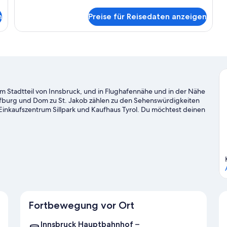
Details
für
n
Preise für Reisedaten anzeigen
Deluxe-
Doppelzimmer
m Stadtteil von Innsbruck, und in Flughafennähe und in der Nähe
Hofburg und Dom zu St. Jakob zählen zu den Sehenswürdigkeiten
Einkaufszentrum Sillpark und Kaufhaus Tyrol. Du möchtest deinen
en Events oder einer Sportveranstaltung aufpeppen? Dann schau
li-Neu. Stürz dich beim Skilanglauf und beim Skifahren ins weiße
laufen und Schlittenfahren nicht entgehen.
Zum Reiseführer für
Fortbewegung vor Ort
Innsbruck Hauptbahnhof –