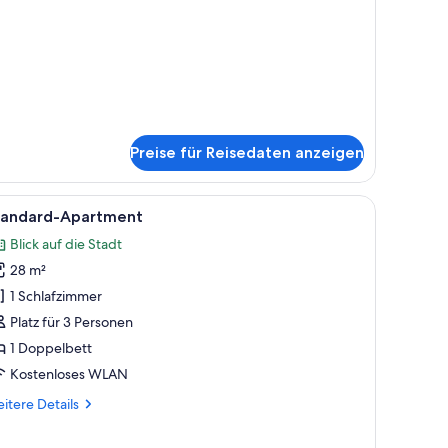
nzeigen
tails
r
gnature
uble
oom
Preise für Reisedaten anzeigen
 kostenloses WLAN, Bettwäsche
le
Ein modernes Schlafzimmer mit hoher Decke, e
8
tandard-Apartment
otos
Blick auf die Stadt
ür
28 m²
tandard-
partment
1 Schlafzimmer
nzeigen
Platz für 3 Personen
1 Doppelbett
Kostenloses WLAN
itere
itere Details
tails
r