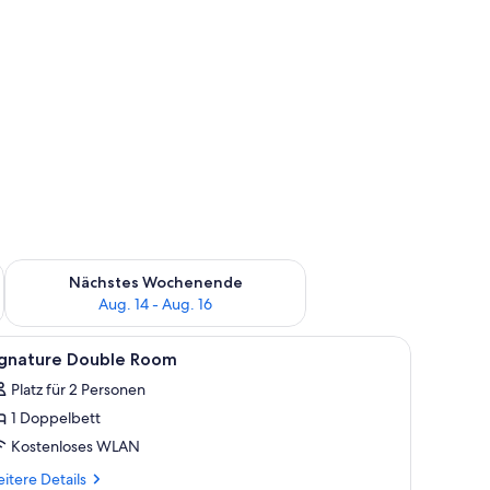
es Wochenende, Aug. 7 - Aug. 9.
Überprüfe die Verfügbarkeit für nächstes Wochenende, Aug. 1
Nächstes Wochenende
Aug. 14 - Aug. 16
m Fernseher, einem Glastisch und Vorhängen.
le
Badezimmer | Dusche, Haartrockner, Handtü
1
ignature Double Room
otos
Platz für 2 Personen
ür
1 Doppelbett
ignature
ouble
Kostenloses WLAN
oom
itere
itere Details