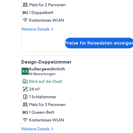
Platz für 2 Personen
1 Doppelbett
Kostenloses WLAN
Weitere
Weitere Details
Details
für
Preise für Reisedaten anzeige
Apartment
Alle
Ein Schlafzimmer mit einem ge
9
Design-Doppelzimmer
Fotos
Außergewöhnlich
für
9,6
9,6 von 10
(89
89 Bewertungen
Design-
Bewertungen)
Blick auf die Stadt
Doppelzimmer
24 m²
anzeigen
1 Schlafzimmer
Platz für 3 Personen
1 Queen-Bett
Kostenloses WLAN
Weitere
Weitere Details