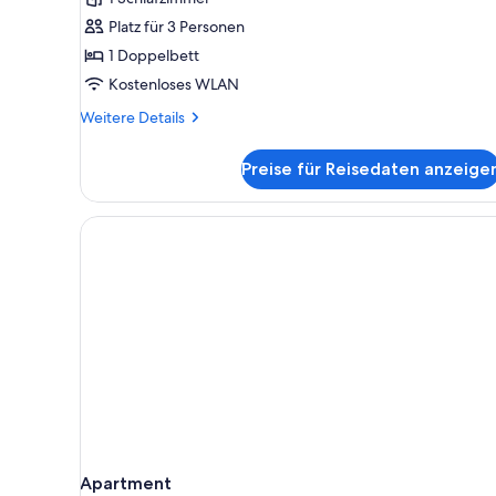
Platz für 3 Personen
1 Doppelbett
Kostenloses WLAN
Weitere
Weitere Details
Details
für
Preise für Reisedaten anzeige
Signature-
Suite
Apartment