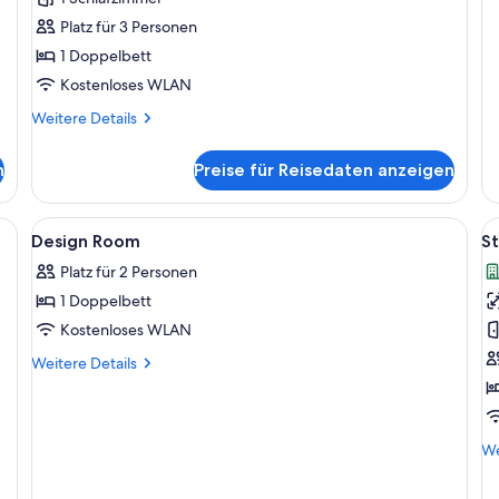
a
De
Platz für 3 Personen
fü
Si
1 Doppelbett
Do
Kostenloses WLAN
R
Weitere
Weitere Details
Details
für
n
Preise für Reisedaten anzeigen
Signature-
Doppelzimmer
Alle
Hochwertige Bettwaren, Zimmersafe,
Al
3
Design Room
S
Fotos
F
Platz für 2 Personen
für
f
1 Doppelbett
Design
S
Room
A
Kostenloses WLAN
anzeigen
a
Weitere
Weitere Details
Details
für
Design
Room
We
We
De
fü