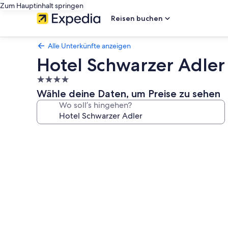
Zum Hauptinhalt springen
Reisen buchen
Alle Unterkünfte anzeigen
Hotel Schwarzer Adler
4.0-
Sterne-
Wähle deine Daten, um Preise zu sehen
Unterkunft
Wo soll’s hingehen?
Fotogalerie
von
Hotel
Schwarzer
Adler