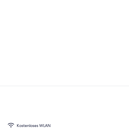
Cocktailbar
Tägliches F
Kostenloses WLAN