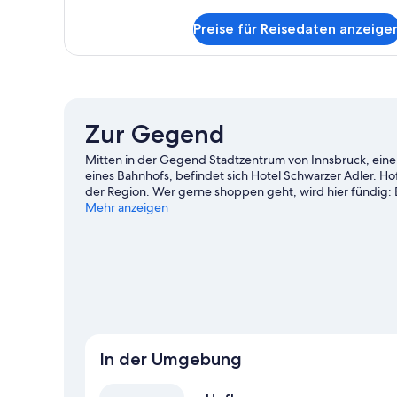
Details
für
Preise für Reisedaten anzeige
Design-
Doppelzimmer
Zur Gegend
Mitten in der Gegend Stadtzentrum von Innsbruck, eine
eines Bahnhofs, befindet sich Hotel Schwarzer Adler. 
der Region. Wer gerne shoppen geht, wird hier fündig: 
Aufenthalt in der Stadt mit dem Besuch eines spannend
Mehr anzeigen
doch einmal hier vorbei: OlympiaWorld oder Stadion Tivo
Vergnügen und lass dir andere Wintersportarten wie Eis
Innsbruck
In der Umgebung