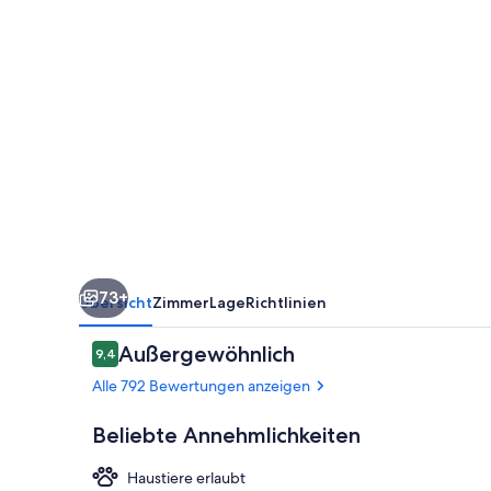
73+
Übersicht
Zimmer
Lage
Richtlinien
Bewertungen
Außergewöhnlich
9,4
9,4 von 10.
Alle 792 Bewertungen anzeigen
Beliebte Annehmlichkeiten
Haustiere erlaubt