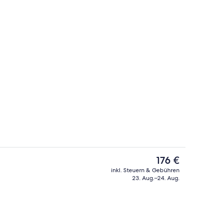
Außenbereich
Der
176 €
aktuelle
inkl. Steuern & Gebühren
Preis
23. Aug.–24. Aug.
rühstücksbuffet gegen Gebühr
Lobby
beträgt
176 €.