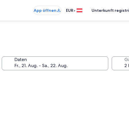
•
App öffnen
EUR
Unterkunft registr
Daten
G