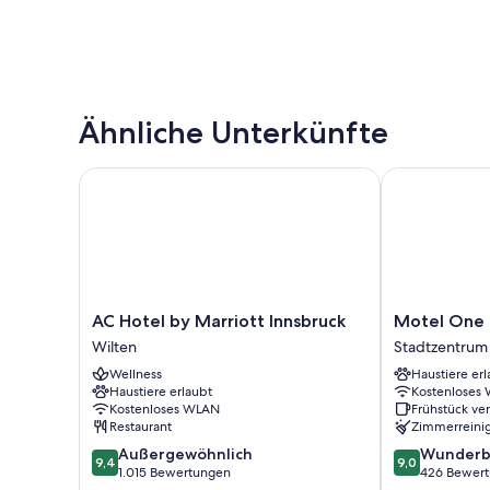
Ähnliche Unterkünfte
AC Hotel by Marriott Innsbruck
Motel One In
AC
Motel
AC Hotel by Marriott Innsbruck
Motel One 
Hotel
One
Wilten
Stadtzentrum
by
Innsbruck
Wellness
Haustiere erl
Marriott
Stadtzentrum
Haustiere erlaubt
Kostenloses
Innsbruck
von
Kostenloses WLAN
Frühstück ve
Wilten
Innsbruck
Restaurant
Zimmerreini
9.4
9.0
Außergewöhnlich
Wunderb
9,4
9,0
von
von
1.015 Bewertungen
426 Bewer