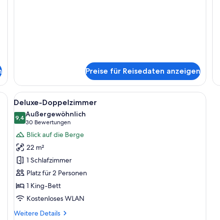
St
Ap
n
Preise für Reisedaten anzeigen
polsterten Kopfteil, einem großen Fenster mit Vorhängen und einer Wand mi
Alle
Ein Schlafzimmer mit einem gepolster
7
Deluxe-Doppelzimmer
Fotos
Außergewöhnlich
für
9,4
9,4 von 10
(30
30 Bewertungen
Deluxe-
Bewertungen)
Blick auf die Berge
Doppelzimmer
22 m²
anzeigen
1 Schlafzimmer
Platz für 2 Personen
1 King-Bett
Kostenloses WLAN
Weitere
Weitere Details