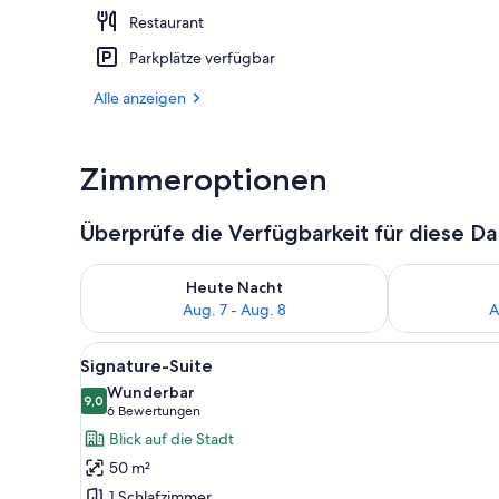
Restaurant
Terrasse/Pati
Parkplätze verfügbar
Alle anzeigen
Zimmeroptionen
Überprüfe die Verfügbarkeit für diese D
Überprüfe die Verfügbarkeit für heute Nacht, Aug. 7
Überprüfe die
Heute Nacht
Aug. 7 - Aug. 8
A
Alle
Ein Hotelzimmer mit einem Bet
6
Signature-Suite
Fotos
Wunderbar
für
9,0
9,0 von 10
(6
6 Bewertungen
Signature-
Bewertungen)
Blick auf die Stadt
Suite
50 m²
anzeigen
1 Schlafzimmer