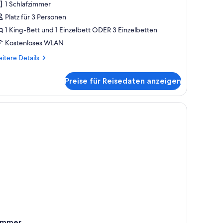
1 Schlafzimmer
chlafzimmer
Platz für 3 Personen
nzeigen
1 King-Bett und 1 Einzelbett ODER 3 Einzelbetten
Kostenloses WLAN
itere
itere Details
tails
r
Preise für Reisedaten anzeigen
eibettzimmer,
hlafzimmer
hlampen.
eibtisch
immer