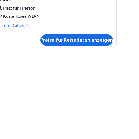
Platz für 1 Person
Kostenloses WLAN
itere
itere Details
tails
r
Preise für Reisedaten anzeigen
mmer