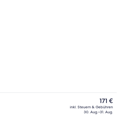
Außenbereich
Der
171 €
aktuelle
inkl. Steuern & Gebühren
Preis
30. Aug.–31. Aug.
ch
Rezeption
beträgt
171 €.