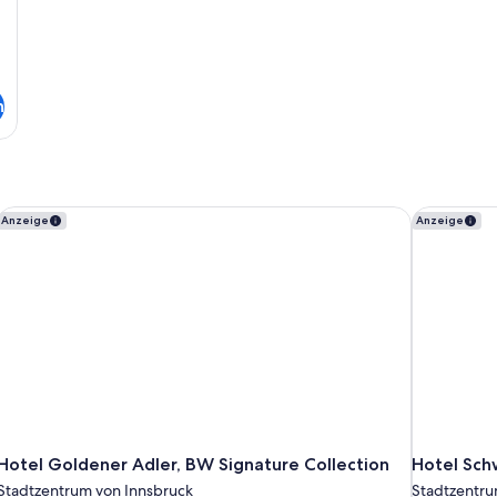
n
Hotel Goldener Adler, BW Signature Collection
Hotel Schw
Anzeige
Anzeige
Hotel Goldener Adler, BW Signature Collection
Hotel Sch
Stadtzentrum von Innsbruck
Stadtzentru