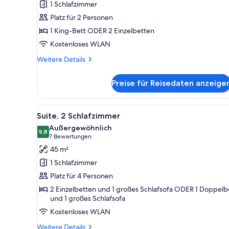
1 Schlafzimmer
Zweibettzimmer
Platz für 2 Personen
anzeigen
1 King-Bett ODER 2 Einzelbetten
Kostenloses WLAN
Weitere
Weitere Details
Details
für
Preise für Reisedaten anzeige
Doppel-
oder
Zweibettzimmer
Alle
Ein Hotelzimmer mit einem gro
4
Suite, 2 Schlafzimmer
Fotos
Außergewöhnlich
für
9,8
9,8 von 10
(7
7 Bewertungen
Suite,
Bewertungen)
45 m²
2 Schlafzimmer
1 Schlafzimmer
anzeigen
Platz für 4 Personen
2 Einzelbetten und 1 großes Schlafsofa ODER 1 Doppelb
und 1 großes Schlafsofa
Kostenloses WLAN
Weitere
Weitere Details