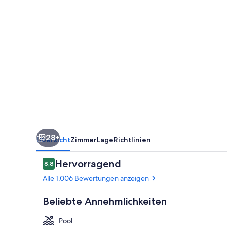
28+
Übersicht
Zimmer
Lage
Richtlinien
Bewertungen
Hervorragend
8,8
8,8 von 10.
Alle 1.006 Bewertungen anzeigen
Beliebte Annehmlichkeiten
Pool