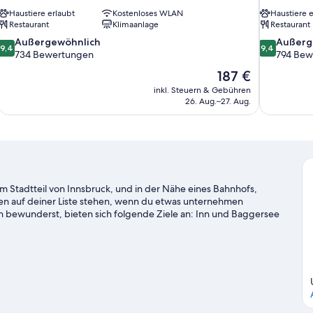
Haustiere erlaubt
Kostenloses WLAN
Haustiere e
Restaurant
Klimaanlage
Restaurant
9.4
9.4
Außergewöhnlich
Außerg
9,4
9,4
von
von
734 Bewertungen
794 Bew
10,
10,
Der
187 €
Außergewöhnlich,
Außergewöh
Preis
inkl. Steuern & Gebühren
734
794
beträgt
26. Aug.–27. Aug.
Bewertungen
Bewertung
187 €
 Stadtteil von Innsbruck, und in der Nähe eines Bahnhofs,
ten auf deiner Liste stehen, wenn du etwas unternehmen
 bewunderst, bieten sich folgende Ziele an: Inn und Baggersee
ighlights: Alpenzoo und Botanischer Garten der Universität
iken und beim Bergsteigen sind dir Outdoor-Abenteuer sicher.