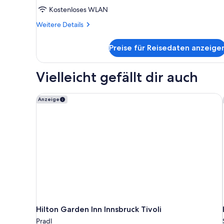
Kostenloses WLAN
Weitere
Weitere Details
Details
für
Preise für Reisedaten anzeige
Zimmer
Vielleicht gefällt dir auch
Hilton Garden Inn Innsbruck Tivoli
Anzeige
Hilton Garden Inn Innsbruck Tivoli
Pradl