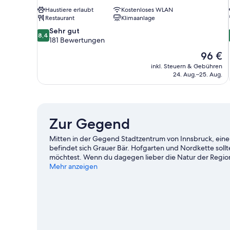
Haustiere erlaubt
Kostenloses WLAN
Restaurant
Klimaanlage
8.4
Sehr gut
8,4
von
181 Bewertungen
10,
Der
96 €
Sehr
Preis
inkl. Steuern & Gebühren
gut,
beträgt
24. Aug.–25. Aug.
181
96 €
Bewertungen
Zur Gegend
Mitten in der Gegend Stadtzentrum von Innsbruck, einem
befindet sich Grauer Bär. Hofgarten und Nordkette soll
möchtest. Wenn du dagegen lieber die Natur der Region
Rossau. Ebenfalls einen Besuch wert sind diese beiden H
Mehr anzeigen
Innsbruck. Auf den Wander-/Radwegen, beim Mountainb
Zum Reiseführer für Innsbruck