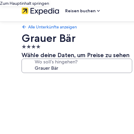
Zum Hauptinhalt springen
Reisen buchen
Alle Unterkünfte anzeigen
Grauer Bär
4.0-
Sterne-
Wähle deine Daten, um Preise zu sehen
Unterkunft
Wo soll’s hingehen?
Fotogalerie
von
Grauer
Bär