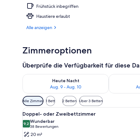
Frühstück inbegriffen
Außen-Whirl
Haustiere erlaubt
Alle anzeigen
Zimmeroptionen
Überprüfe die Verfügbarkeit für diese D
Überprüfe die Verfügbarkeit für heute Nacht, Aug. 9
Überprüfe die
Heute Nacht
Aug. 9 - Aug. 10
Au
Verfügbare
Alle Zimmer
1 Bett
2 Betten
Über 3 Betten
Filter
Alle
Ein Hotelzimmer mit einem gro
für
4
Doppel- oder Zweibettzimmer
Fotos
Zimmer
Wunderbar
für
9,2
9,2 von 10
(38
38 Bewertungen
Doppel-
Bewertungen)
20 m²
oder