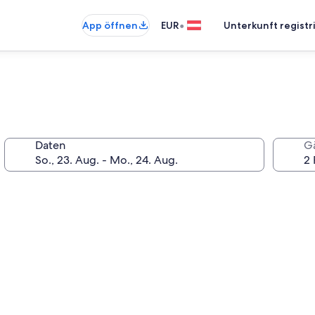
•
App öffnen
EUR
Unterkunft registr
Daten
G