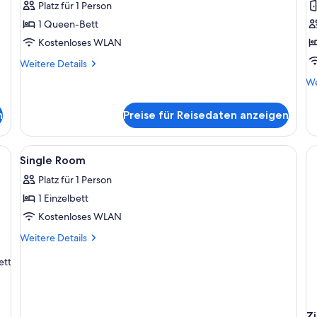
Platz für 1 Person
S
1 Queen-Bett
a
Kostenloses WLAN
Weitere
Weitere Details
Details
We
We
für
De
Einzelzimmer
fü
n
Preise für Reisedaten anzeigen
Dr
1
Sc
ßen Bett, einem Fernseher, einem Schreibtisch mit Stuhl und zwei Nachttisc
Alle
Allergikerbettwaren, Zimmersafe, Schr
4
Single Room
Fotos
Platz für 1 Person
für
1 Einzelbett
Single
Room
Kostenloses WLAN
anzeigen
Weitere
Weitere Details
Details
ett
für
Single
Room
Z