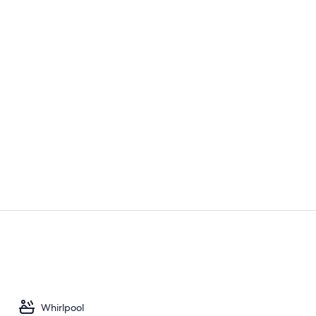
Lobby
Außenberei
Whirlpool