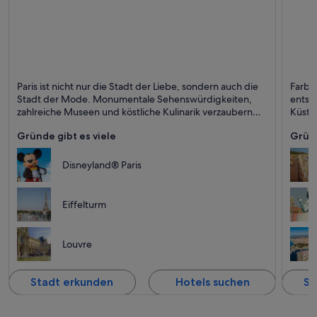
Paris
Nizza
Paris ist nicht nur die Stadt der Liebe, sondern auch die
Farbe
Cafés, Museen und Kunst
Speise
Stadt der Mode. Monumentale Sehenswürdigkeiten,
entsp
zahlreiche Museen und köstliche Kulinarik verzaubern
Küste
jeden Besucher.
Promi
Gründe gibt es viele
Gründ
Disneyland® Paris
Eiffelturm
Louvre
Stadt erkunden
Hotels suchen
St