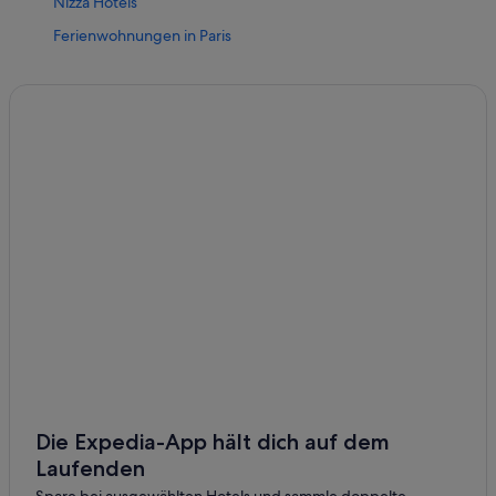
Nizza Hotels
Ferienwohnungen in Paris
Paris Hotels
Saint-Tropez Hotels
Straßburg Hotels
All-Inclusive- in Korsika
Strand in Korsika
Die Expedia-App hält dich auf dem
Laufenden