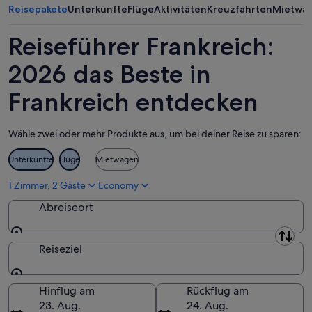
Hauts-de-France
Reisepakete
Unterkünfte
Flüge
Aktivitäten
Kreuzfahrten
Mietwa
Normandie
Reiseführer Frankreich:
Nouvelle-Aquitaine
2026 das Beste in
Occitanie
Frankreich entdecken
Pays de la Loire
Wähle zwei oder mehr Produkte aus, um bei deiner Reise zu sparen:
Provence-Alpes-Côte d’Azur
Unterkünfte
Flüge
Mietwagen
Île-de-France
1 Zimmer, 2 Gäste
Economy
Abreiseort
Abreiseort
Reiseziel
Reiseziel
Hinflug am
Rückflug am
23. Aug.
24. Aug.