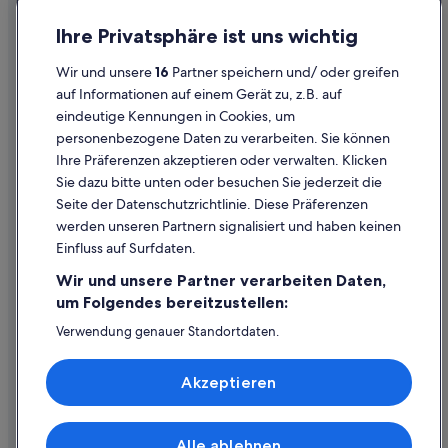
Einreisebestimmungen
Ihre Privatsphäre ist uns wichtig
Datenschutzerklärung
Wir und unsere
16
Partner speichern und/ oder greifen
Cookie-Erklärung
auf Informationen auf einem Gerät zu, z.B. auf
eindeutige Kennungen in Cookies, um
Rechtliche Hinweise/Kontakt
personenbezogene Daten zu verarbeiten. Sie können
Inhaltsrichtlinien und Melden von Inhalten
Ihre Präferenzen akzeptieren oder verwalten. Klicken
Sie dazu bitte unten oder besuchen Sie jederzeit die
Hilfe
Seite der Datenschutzrichtlinie. Diese Präferenzen
werden unseren Partnern signalisiert und haben keinen
Hilfe
Einfluss auf Surfdaten.
Buchung ändern oder stornieren
Wir und unsere Partner verarbeiten Daten,
Rückerstattungsprozess und Zeitrahmen
um Folgendes bereitzustellen:
Buchen Sie einen Flug mit einer Gutschrift bei der Fluggesellschaft
Verwendung genauer Standortdaten.
Endgeräteeigenschaften zur Identifikation aktiv abfragen.
Internationale Reisedokumente
Speichern von oder Zugriff auf Informationen auf einem
Akzeptieren
Endgerät. Personalisierte Werbung und Inhalte, Messung
von Werbeleistung und der Performance von Inhalten,
Zielgruppenforschung sowie Entwicklung und
Verbesserung von Angeboten.
Alle ablehnen