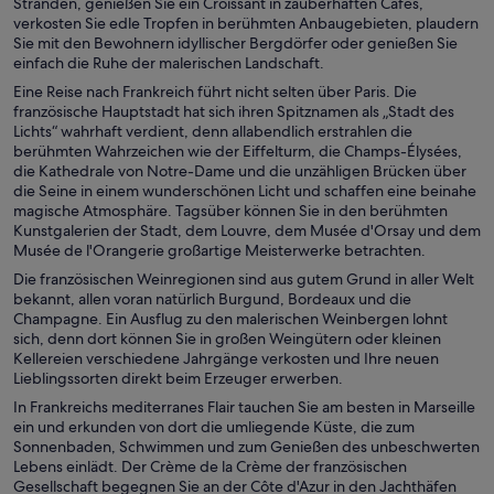
Stränden, genießen Sie ein Croissant in zauberhaften Cafés,
verkosten Sie edle Tropfen in berühmten Anbaugebieten, plaudern
Sie mit den Bewohnern idyllischer Bergdörfer oder genießen Sie
einfach die Ruhe der malerischen Landschaft.
Eine Reise nach Frankreich führt nicht selten über Paris. Die
französische Hauptstadt hat sich ihren Spitznamen als „Stadt des
Lichts“ wahrhaft verdient, denn allabendlich erstrahlen die
berühmten Wahrzeichen wie der Eiffelturm, die Champs-Élysées,
die Kathedrale von Notre-Dame und die unzähligen Brücken über
die Seine in einem wunderschönen Licht und schaffen eine beinahe
magische Atmosphäre. Tagsüber können Sie in den berühmten
Kunstgalerien der Stadt, dem Louvre, dem Musée d'Orsay und dem
Musée de l'Orangerie großartige Meisterwerke betrachten.
Die französischen Weinregionen sind aus gutem Grund in aller Welt
bekannt, allen voran natürlich Burgund, Bordeaux und die
Champagne. Ein Ausflug zu den malerischen Weinbergen lohnt
sich, denn dort können Sie in großen Weingütern oder kleinen
Kellereien verschiedene Jahrgänge verkosten und Ihre neuen
Lieblingssorten direkt beim Erzeuger erwerben.
In Frankreichs mediterranes Flair tauchen Sie am besten in Marseille
ein und erkunden von dort die umliegende Küste, die zum
Sonnenbaden, Schwimmen und zum Genießen des unbeschwerten
Lebens einlädt. Der Crème de la Crème der französischen
Gesellschaft begegnen Sie an der Côte d'Azur in den Jachthäfen