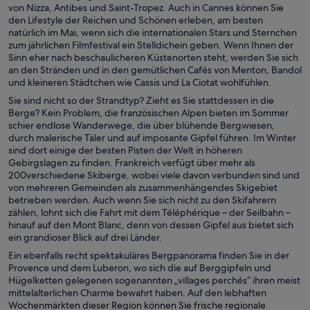
von Nizza, Antibes und Saint-Tropez. Auch in Cannes können Sie
den Lifestyle der Reichen und Schönen erleben, am besten
natürlich im Mai, wenn sich die internationalen Stars und Sternchen
zum jährlichen Filmfestival ein Stelldichein geben. Wenn Ihnen der
Sinn eher nach beschaulicheren Küstenorten steht, werden Sie sich
an den Stränden und in den gemütlichen Cafés von Menton, Bandol
und kleineren Städtchen wie Cassis und La Ciotat wohlfühlen.
Sie sind nicht so der Strandtyp? Zieht es Sie stattdessen in die
Berge? Kein Problem, die französischen Alpen bieten im Sommer
schier endlose Wanderwege, die über blühende Bergwiesen,
durch malerische Täler und auf imposante Gipfel führen. Im Winter
sind dort einige der besten Pisten der Welt in höheren
Gebirgslagen zu finden. Frankreich verfügt über mehr als
200verschiedene Skiberge, wobei viele davon verbunden sind und
von mehreren Gemeinden als zusammenhängendes Skigebiet
betrieben werden. Auch wenn Sie sich nicht zu den Skifahrern
zählen, lohnt sich die Fahrt mit dem Téléphérique – der Seilbahn –
hinauf auf den Mont Blanc, denn von dessen Gipfel aus bietet sich
ein grandioser Blick auf drei Länder.
Ein ebenfalls recht spektakuläres Bergpanorama finden Sie in der
Provence und dem Luberon, wo sich die auf Berggipfeln und
Hügelketten gelegenen sogenannten „villages perchés“ ihren meist
mittelalterlichen Charme bewahrt haben. Auf den lebhaften
Wochenmärkten dieser Region können Sie frische regionale