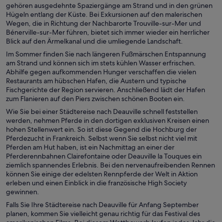
gehören ausgedehnte Spaziergänge am Strand und in den grünen
Hügeln entlang der Küste. Bei Exkursionen auf den malerischen
Wegen, die in Richtung der Nachbarorte Trouville-sur-Mer und
Bénerville-sur-Mer führen, bietet sich immer wieder ein herrlicher
Blick auf den Ärmelkanal und die umliegende Landschaft.
Im Sommer finden Sie nach längeren Fußmärschen Entspannung
am Strand und können sich im stets kühlen Wasser erfrischen.
Abhilfe gegen aufkommenden Hunger verschaffen die vielen
Restaurants am hübschen Hafen, die Austern und typische
Fischgerichte der Region servieren. Anschließend lädt der Hafen
zum Flanieren auf den Piers zwischen schönen Booten ein.
Wie Sie bei einer Städtereise nach Deauville schnell feststellen
werden, nehmen Pferde in den dortigen exklusiven Kreisen einen
hohen Stellenwert ein. So ist diese Gegend die Hochburg der
Pferdezucht in Frankreich. Selbst wenn Sie selbst nicht viel mit
Pferden am Hut haben, ist ein Nachmittag an einer der
Pferderennbahnen Clairefontaine oder Deauville la Touques ein
ziemlich spannendes Erlebnis. Bei den nervenaufreibenden Rennen
können Sie einige der edelsten Rennpferde der Welt in Aktion
erleben und einen Einblick in die französische High Society
gewinnen.
Falls Sie Ihre Städtereise nach Deauville für Anfang September
planen, kommen Sie vielleicht genau richtig für das Festival des