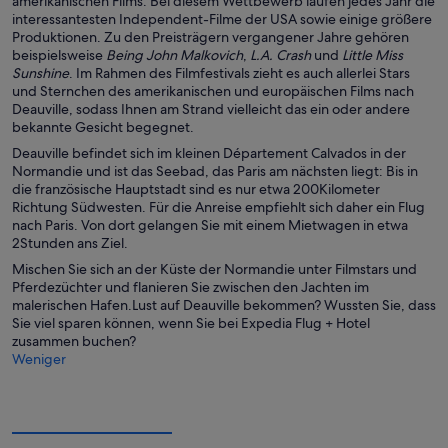
amerikanischen Films. Bei diesem Wettbewerb laufen jedes Jahr die
interessantesten Independent-Filme der USA sowie einige größere
Produktionen. Zu den Preisträgern vergangener Jahre gehören
beispielsweise
Being John Malkovich
,
L.A. Crash
und
Little Miss
Sunshine
. Im Rahmen des Filmfestivals zieht es auch allerlei Stars
und Sternchen des amerikanischen und europäischen Films nach
Deauville, sodass Ihnen am Strand vielleicht das ein oder andere
bekannte Gesicht begegnet.
Deauville befindet sich im kleinen Département Calvados in der
Normandie und ist das Seebad, das Paris am nächsten liegt: Bis in
die französische Hauptstadt sind es nur etwa 200Kilometer
Richtung Südwesten. Für die Anreise empfiehlt sich daher ein Flug
nach Paris. Von dort gelangen Sie mit einem Mietwagen in etwa
2Stunden ans Ziel.
Mischen Sie sich an der Küste der Normandie unter Filmstars und
Pferdezüchter und flanieren Sie zwischen den Jachten im
malerischen Hafen.Lust auf Deauville bekommen? Wussten Sie, dass
Sie viel sparen können, wenn Sie bei Expedia Flug + Hotel
zusammen buchen?
Weniger