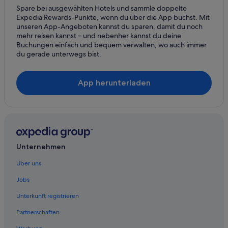
Spare bei ausgewählten Hotels und sammle doppelte
Business in Saint-Thomas-de-la-Touques
Expedia Rewards-Punkte, wenn du über die App buchst. Mit
Strand in Saint-Thomas-de-la-Touques
unseren App-Angeboten kannst du sparen, damit du noch
mehr reisen kannst – und nebenher kannst du deine
Stadtzentrum von Deauville: Hotels
Buchungen einfach und bequem verwalten, wo auch immer
du gerade unterwegs bist.
Touques Hotels
Golf in Trouville-sur-Mer
App herunterladen
Hotels mit Casino in Trouville-sur-Mer
Hotels mit Fitnessbereich in Trouville-sur-Mer
Hotels mit Pool in Trouville-sur-Mer
Hotels mit Whirlpool in Trouville-sur-Mer
Unternehmen
Hotels mit WLAN in Trouville-sur-Mer
Strand in Trouville-sur-Mer
Über uns
Trouville-Sur-Mer Hotels
Jobs
Vauville Hotels
Unterkunft registrieren
Partnerschaften