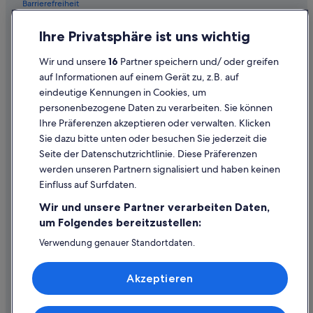
Barrierefreiheit
Einreisebestimmungen
Ihre Privatsphäre ist uns wichtig
Datenschutzerklärung
Wir und unsere
16
Partner speichern und/ oder greifen
Cookie-Erklärung
auf Informationen auf einem Gerät zu, z.B. auf
eindeutige Kennungen in Cookies, um
Rechtliche Hinweise/Kontakt
personenbezogene Daten zu verarbeiten. Sie können
Inhaltsrichtlinien und Melden von Inhalten
Ihre Präferenzen akzeptieren oder verwalten. Klicken
Sie dazu bitte unten oder besuchen Sie jederzeit die
Hilfe
Seite der Datenschutzrichtlinie. Diese Präferenzen
werden unseren Partnern signalisiert und haben keinen
Hilfe
Einfluss auf Surfdaten.
Buchung ändern oder stornieren
Wir und unsere Partner verarbeiten Daten,
Rückerstattungsprozess und Zeitrahmen
um Folgendes bereitzustellen:
Buchen Sie einen Flug mit einer Gutschrift bei der Fluggesellschaft
Verwendung genauer Standortdaten.
Endgeräteeigenschaften zur Identifikation aktiv abfragen.
Internationale Reisedokumente
Speichern von oder Zugriff auf Informationen auf einem
Akzeptieren
Endgerät. Personalisierte Werbung und Inhalte, Messung
von Werbeleistung und der Performance von Inhalten,
Zielgruppenforschung sowie Entwicklung und