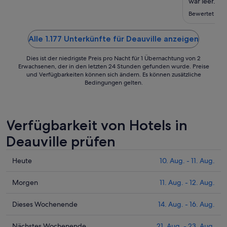
zum
war leer. So
wenn man da
31.
Bewertet am 1
Kunden fert
Aug.
seltsamen G
richtig gerei
Alle 1.177 Unterkünfte für Deauville anzeigen
Dies ist der niedrigste Preis pro Nacht für 1 Übernachtung von 2
Erwachsenen, der in den letzten 24 Stunden gefunden wurde. Preise
und Verfügbarkeiten können sich ändern. Es können zusätzliche
Bedingungen gelten.
Verfügbarkeit von Hotels in
Deauville prüfen
Prüfe
Heute
10. Aug. - 11. Aug.
die
Preise
Prüfe
Morgen
11. Aug. - 12. Aug.
für
die
Deauville
Preise
Prüfe
Dieses Wochenende
14. Aug. - 16. Aug.
heute
für
die
Nacht,
Deauville
Preise
Prüfe
Nächstes Wochenende
21. Aug. - 23. Aug.