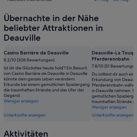
10.
morgen
für
die
Aug.
Nacht,
Deauville
Preise
Übernachte in der Nähe
-
11.
dieses
für
11.
Aug.
Wochenende,
Deauville
beliebter Attraktionen in
Aug.
-
14.
am
Deauville
12.
Aug.
nächsten
Aug.
-
Wochenende,
16.
21.
Casino Barrière de Deauville
Deauville-La Touqu
Aug.
Aug.
Pferderennbahn
8.2/10 (308 Bewertungen)
-
7.8/10 (51 Bewertungen
Ist dir die Glücksfee heute hold? Ein Besuch
23.
von Casino Barrière de Deauville in Deauville
Du solltest dir auch ein 
Aug.
könnte dein ganzes Leben verändern.
Erkundung von Deauvil
Erkunde bei einem gemütlichen Spaziergang
Pferderennbahn währen
die traumhaften Strände und das Ufer der
in Deauville nehmen. E
Gegend.
gemütlichen Spaziergan
Weniger anzeigen
traumhaften Strände d
Weniger anzeigen
Unterkünfte anzeigen
Unterkünfte anzeigen
Aktivitäten