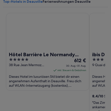
Top-Hotels in Deauville
Ferienwohnungen Deauville
Hôtel Barrière Le Normandy Deauville
ibis Deauvil
Hôtel Barrière Le Normandy
ibis Dea
5
Der
3
Deauville
612 €
out
Preis
out
38 Rue Jean Mermoz
9 Quai de l
30. Aug.–31. Aug.
Deauville Calvados
Deauville C
of
beträgt
of
inkl. Steuern & Gebühren
5
612 €
5
Dieses Hotel im luxuriösen Stil bietet dir einen
Dieses Hotel
pro
angenehmen Aufenthalt in Deauville. Freu dich
angenehmen 
auf WLAN-Internetzugang (kostenlos),
Nacht
auf WLAN-In
Wellnessbereich und 2 Strandbars. ...
Jachthafen v
vom
30.
8,4
/
10
Sehr
Aug.
"Das Zimmer
bis
ankamen, vo