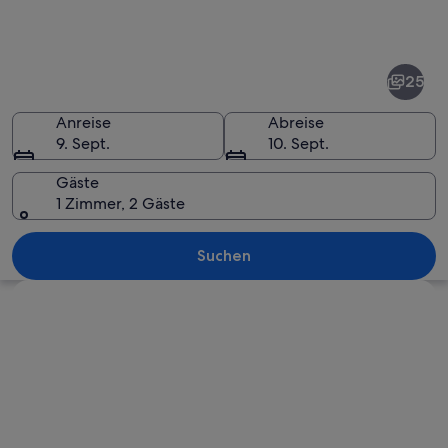
Fotos
von
Deauville
25
Anreise
Abreise
9. Sept.
10. Sept.
Gäste
1 Zimmer, 2 Gäste
Ein imposantes Gebäude mit Säulen, 
Suchen
Karte erkunden