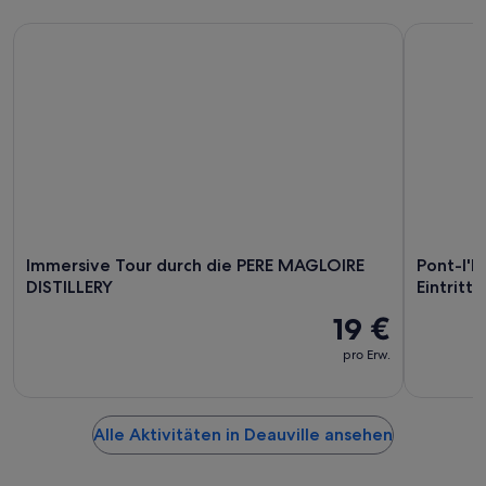
Immersive Tour durch die PERE MAGLOIRE DISTILLERY
Pont-l'Év
Immersive Tour durch die PERE MAGLOIRE
Pont-l'E
DISTILLERY
Eintritt
19 €
pro Erw.
Alle Aktivitäten in Deauville ansehen