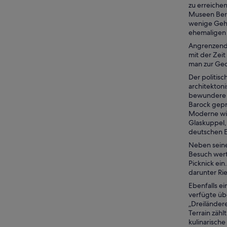
zu erreichen
Museen Ber
wenige Gehm
ehemaligen O
Angrenzend 
mit der Zeit
man zur Ged
Der politis
architekton
bewundere d
Barock gepr
Moderne wide
Glaskuppel,
deutschen Ei
Neben seiner
Besuch wert
Picknick ei
darunter Ri
Ebenfalls e
verfügte üb
„Dreiländer
Terrain zäh
kulinarisch