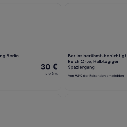
 Berlin
Berlins berühmt-berüchtigte 
ng Berlin
Berlins berühmt-berüchtigt
Reich Orte, Halbtägiger
30 €
Spaziergang
pro Erw.
Von
92%
der Reisenden empfohlen
Schlosstour mit dem Boot
Tickets zum LEGOLAND® Disco