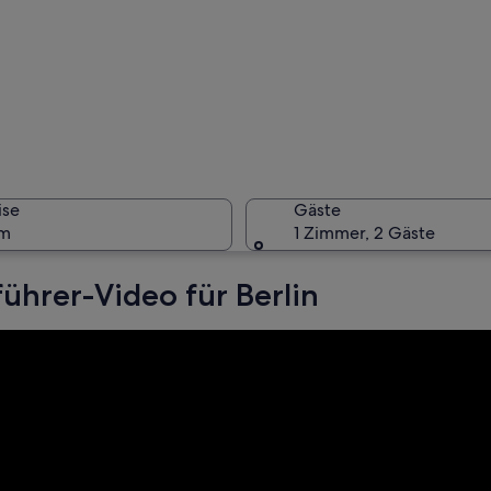
Eine Ufe
ise
Gäste
um
1 Zimmer, 2 Gäste
führer-Video für Berlin
Eine bel
Tor bei Nacht mit beleuchteten Säulen und Statuen.