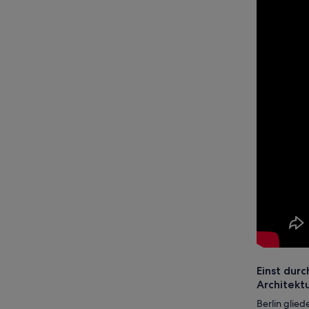
Einst durc
Architektu
Berlin glie