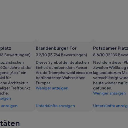
nde,
platz
Brandenburger Tor
Potsdamer Plat
233 Bewertungen)
9.2/10 (15.764 Bewertungen)
8.6/10 (12.139 Bew
ozialistischen
Dieses Symbol der deutschen
Nachdem dieser Pla
60er Jahre ist der
Einheit ist neben dem Pariser
Zweiten Weltkrieg
gene „Alex“ ein
Arc de Triomphe wohl eines der
lag und bis zum Mau
el für
berühmtesten Wahrzeichen
vernachlässigt wurd
che Architektur
Europas.
heute wieder zurüc
eliger Treffpunkt
Weniger anzeigen
gefunden.
sche.
Weniger anzeigen
zeigen
 anzeigen
Unterkünfte anzeigen
Unterkünfte anzei
itäten