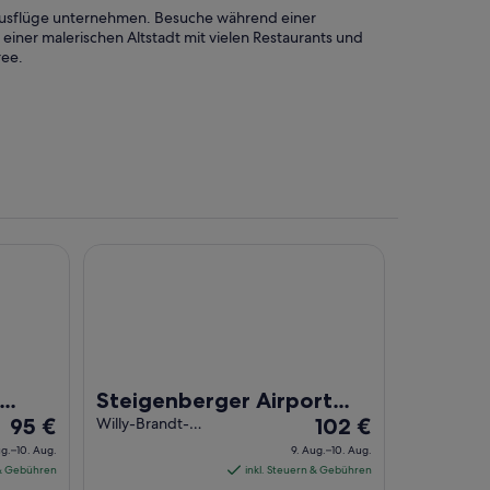
ausflüge unternehmen. Besuche während einer
iner malerischen Altstadt mit vielen Restaurants und
ree.
r of Radisson Individuals
Steigenberger Airport Hotel Berlin
Steigenberger Airport
Der
Der
95 €
Hotel Berlin
Willy-Brandt-
102 €
Platz 3
Preis
Preis
ug.–10. Aug.
9. Aug.–10. Aug.
Schoenefeld
beträgt
beträgt
 & Gebühren
inkl. Steuern & Gebühren