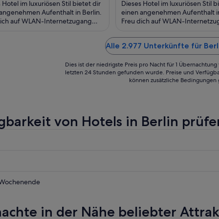
100 €
 Hotel im luxuriösen Stil bietet dir
Dieses Hotel im luxuriösen Stil bi
pro
angenehmen Aufenthalt in Berlin.
einen angenehmen Aufenthalt in
dich auf WLAN-Internetzugang
Nacht
Freu dich auf WLAN-Internetz
nlos), Wellnessbereich und 3
(kostenlos), Frühstück (gegen 
vom
rants. ...
und ...
9.
Alle 2.977 Unterkünfte für Ber
Aug.
bis
Dies ist der niedrigste Preis pro Nacht für 1 Übernachtun
zum
letzten 24 Stunden gefunden wurde. Preise und Verfügba
können zusätzliche Bedingungen 
10.
Aug.
gbarkeit von Hotels in Berlin prüfe
 Wochenende
achte in der Nähe beliebter Attrak