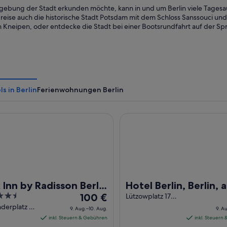
ebung der Stadt erkunden möchte, kann in und um Berlin viele Tages
ise auch die historische Stadt Potsdam mit dem Schloss Sanssouci und e
 Kneipen, oder entdecke die Stadt bei einer Bootsrundfahrt auf der Sp
s in Berlin
Ferienwohnungen Berlin
n by Radisson Berlin Alexanderplatz
Hotel Berlin, Berlin, a membe
 Inn by Radisson Berlin
Hotel Berlin, Berlin, a
Der
xanderplatz
100 €
member of Radisson
Lützowplatz 17
Berlin BE
Preis
derplatz 7
Individuals
9. Aug.–10. Aug.
9. A
 BE
beträgt
inkl. Steuern & Gebühren
inkl. Steuern