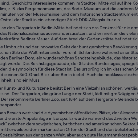
 sind. Geschichtsinteressierte kommen im Stadtteil Mitte voll auf ihre 
lins, z. B. das Pergamonmuseum, das Bode-Museum und die anderen 
inuten von der Museumsinsel und dem historischen Stadtzentrum ent
stteil der Stadt in ein lebendiges Stück DDR-Alltagskultur ein.
an den Tiergarten in Berlin-Mitte befindet sich das Denkmal für die er
 des Nationalsozialismus auseinanderzusetzen, und erinnert an die viele
enkstätte Berliner Mauer. Auf dem Areal der Gedenkstätte befindet sich
che Umbruch und der innovative Geist der bunt gemischten Bevölkerung h
ischen Stile der Welt miteinander vereint. Schlendere während einer St
en Berliner Dom, ein wunderschönes Sandsteingebäude, das historisch 
ägt wurde. Das Reichstagsgebäude, der Sitz des Bundestages, spiegelt 
r, die symbolisch für diese Stadt ist. Das ursprünglich im klassischen 
 die einen 360-Grad-Blick über Berlin bietet. Auch die neoklassizistis
nheit, sind ein Muss.
 Kunst- und Kulturszene besitzt Berlin eine Vielzahl an schönen, weitlä
 sind. Der Tiergarten, die grüne Lunge der Stadt, lädt mit großzügige
n. Der renommierte Berliner Zoo, seit 1844 auf dem Tiergarten-Gelände 
esenpandas.
inen Besuch wert sind die dynamischen öffentlichen Plätze, der Alexande
er die erste Ampelanlage in Europa. Er wurde während des Zweiten Welt
eck“ zwischen dem sowjetischen, britischen und amerikanischen Sektor
lt mittlerweile zu den markantesten Orten der Stadt und den beliebteste
e Spezialitäten aus der ganzen Welt, aber auch gute Hausmannskost prob