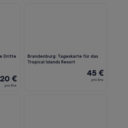
Dritte Reich Orte, Halbtägiger Spaziergang
Brandenburg: Tageskarte für das Tropical Islands 
e Dritte
Brandenburg: Tageskarte für das
Tropical Islands Resort
45 €
20 €
pro Erw.
pro Erw.
very Centre Berlin
Speiseerlebnis im Hard Rock Café Berlin