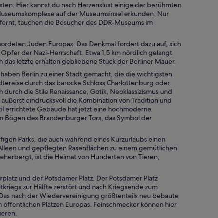
Kosten. Hier kannst du nach Herzenslust einige der berühmten
Museumskomplexe auf der Museumsinsel erkunden. Nur
fernt, tauchen die Besucher des DDR-Museums im
mordeten Juden Europas. Das Denkmal fordert dazu auf, sich
n Opfer der Nazi-Herrschaft. Etwa 1,5 km nördlich gelangt
 das letzte erhalten gebliebene Stück der Berliner Mauer.
aben Berlin zu einer Stadt gemacht, die die wichtigsten
ädtereise durch das barocke Schloss Charlottenburg oder
durch die Stile Renaissance, Gotik, Neoklassizismus und
äußerst eindrucksvoll die Kombination von Tradition und
Stil errichtete Gebäude hat jetzt eine hochmoderne
chen Bögen des Brandenburger Tors, das Symbol der
ufigen Parks, die auch während eines Kurzurlaubs einen
n Alleen und gepflegten Rasenflächen zu einem gemütlichen
beherbergt, ist die Heimat von Hunderten von Tieren,
rplatz und der Potsdamer Platz. Der Potsdamer Platz
kriegs zur Hälfte zerstört und nach Kriegsende zum
. Das nach der Wiedervereinigung größtenteils neu bebaute
n öffentlichen Plätzen Europas. Feinschmecker können hier
ieren.