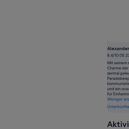
Aug.
Nacht,
Berlin
-
9.
am
9.
Aug.
nächsten
Aug.
-
Wochene
10.
14.
Aug.
Aug.
-
16.
Alexander
Aug.
8.4/10 (15.
Mit seinem s
Charme der 
zentral gele
Paradebeispi
kommunistis
und ein wus
für Einheimi
Weniger an
Unterkünfte
Aktiv