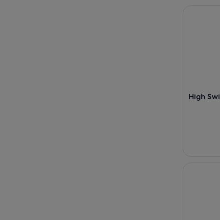
High Swing
High Swi
Potsdam: 