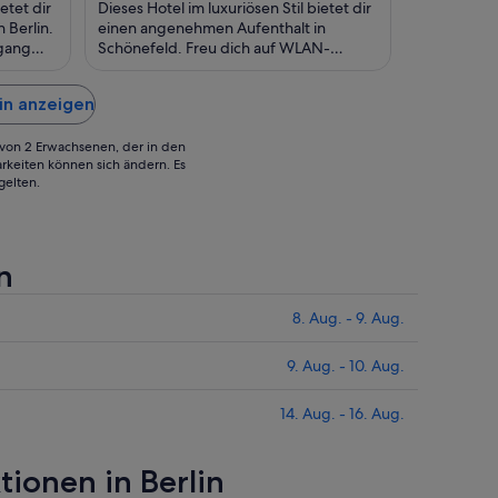
95 €
102 €
etet dir
Dieses Hotel im luxuriösen Stil bietet dir
pro
pro
 Berlin.
einen angenehmen Aufenthalt in
ugang
Nacht
Schönefeld. Freu dich auf WLAN-
Nacht
Gebühr)
Internetzugang (kostenlos), Frühstück
vom
vom
(gegen Gebühr) ...
9.
9.
lin anzeigen
Aug.
Aug.
bis
bis
g von 2 Erwachsenen, der in den
zum
zum
rkeiten können sich ändern. Es
gelten.
10.
10.
Aug.
Aug.
n
8. Aug. - 9. Aug.
9. Aug. - 10. Aug.
14. Aug. - 16. Aug.
tionen in Berlin