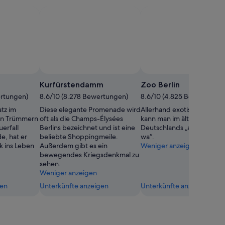
z
Kurfürstendamm
Zoo Berlin
ertungen)
8.6/10 (8.278 Bewertungen)
8.6/10 (4.825 Bewertunge
tz im
Diese elegante Promenade wird
Allerhand exotische Tierar
 in Trümmern
oft als die Champs-Élysées
kann man im ältesten Tierp
erfall
Berlins bezeichnet und ist eine
Deutschlands „ankiekn jeh
e, hat er
beliebte Shoppingmeile.
wa“.
k ins Leben
Außerdem gibt es ein
Weniger anzeigen
bewegendes Kriegsdenkmal zu
sehen.
Weniger anzeigen
gen
Unterkünfte anzeigen
Unterkünfte anzeigen