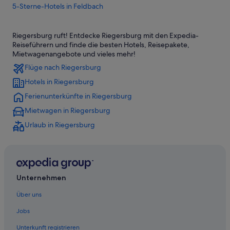
5-Sterne-Hotels in Feldbach
5-Sterne-Hotels in Kornberg bei Riegersburg
Riegersburg ruft! Entdecke Riegersburg mit den Expedia-
5-Sterne-Hotels in Riegersburg
Reiseführern und finde die besten Hotels, Reisepakete,
5-Sterne-Hotels in Söchau
Mietwagenangebote und vieles mehr!
Flüge nach Riegersburg
Hotels nahe Bahnhof Feldbach
Hotels in Riegersburg
Aparthotels in Breitenfeld an der Rittschein
Ferienunterkünfte in Riegersburg
Historische in Breitenfeld an der Rittschein
Mietwagen in Riegersburg
Breitenfeld an der Rittschein Hotels
Urlaub in Riegersburg
Private Ferienhäuser in Breitenfeld an der Rittschein
Ferienwohnungen in Feldbach
B&B in Feldbach
Familien in Feldbach
Unternehmen
Golf in Feldbach
Über uns
Hotels mit Pool in Feldbach
Jobs
Feldbach Hotels
Unterkunft registrieren