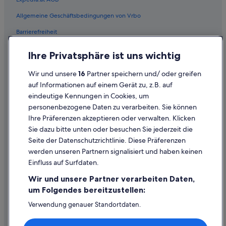
B&B in Riegersburg
Allgemeine Geschäftsbedingungen von Vrbo
Hausboote in Riegersburg
Barrierefreiheit
Familien in Riegersburg
Einreisebestimmungen
Historische in Riegersburg
Ihre Privatsphäre ist uns wichtig
Datenschutzerklärung
Hotels mit Frühstück in Riegersburg
Wir und unsere
16
Partner speichern und/ oder greifen
Cookie-Erklärung
Hotels mit Parkplatz in Riegersburg
auf Informationen auf einem Gerät zu, z.B. auf
eindeutige Kennungen in Cookies, um
Rechtliche Hinweise/Kontakt
Hotels mit Pool in Riegersburg
personenbezogene Daten zu verarbeiten. Sie können
Inhaltsrichtlinien und Melden von Inhalten
Hotels mit Restaurant in Riegersburg
Ihre Präferenzen akzeptieren oder verwalten. Klicken
Hotels mit Sauna in Riegersburg
Sie dazu bitte unten oder besuchen Sie jederzeit die
Hilfe
Seite der Datenschutzrichtlinie. Diese Präferenzen
Haustierfreundliche in Riegersburg
werden unseren Partnern signalisiert und haben keinen
Hilfe
Abenteuer in Riegersburg
Einfluss auf Surfdaten.
Buchung ändern oder stornieren
Hotels mit Wellnessbereich in Riegersburg
Wir und unsere Partner verarbeiten Daten,
Rückerstattungsprozess und Zeitrahmen
um Folgendes bereitzustellen:
Riegersburg Hotels
Buchen Sie einen Flug mit einer Gutschrift bei der Fluggesellschaft
Hütten in Riegersburg
Verwendung genauer Standortdaten.
Endgeräteeigenschaften zur Identifikation aktiv abfragen.
Internationale Reisedokumente
Pensionen in Riegersburg
Speichern von oder Zugriff auf Informationen auf einem