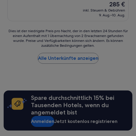
c
s
Der
285 €
10,
h
s
Preis
Außergewöhnlich,
inkl. Steuern & Gebühren
e
e
beträgt
9. Aug.–10. Aug.
(11
n
n
285 €
Bewertungen)
t
w
e
a
Dies
Dies ist der niedrigste Preis pro Nacht, der in den letzten 24 Stunden für
i
r
einen Aufenthalt mit 1 Übernachtung von 2 Erwachsenen gefunden
ist
l
h
wurde. Preise und Verfügbarkeiten können sich ändern. Es können
der
f
e
zusätzliche Bedingungen gelten.
niedrigste
l
r
Preis
e
v
Alle Unterkünfte anzeigen
pro
c
o
Nacht,
k
r
der
i
r
in
g
a
den
,
g
letzten
v
e
24 Stunden
e
n
für
Spare durchschnittlich 15% bei
r
d
einen
Tausenden Hotels, wenn du
s
!
Aufenthalt
c
“
angemeldet bist
mit
h
1 Übernachtung
m
Anmelden
Jetzt kostenlos registrieren
von
i
2 Erwachsenen
e
gefunden