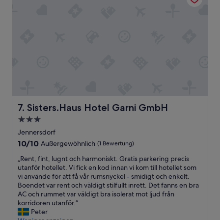
a
r
s
s
b
o
e
n
i
a
d
l
e
u
r
n
B
d
u
d
c
e
h
r
Sisters.Haus Hotel Garni GmbH
7. Sisters.Haus Hotel Garni GmbH
u
C
n
h
3.0-
g
e
Sterne-
Jennersdorf
n
f
Unterkunft
10.0
10/10
Außergewöhnlich
(1 Bewertung)
i
w
von
c
a
„
„Rent, fint, lugnt och harmoniskt. Gratis parkering precis
10,
h
r
R
utanför hotellet. Vi fick en kod innan vi kom till hotellet som
Außergewöhnlich,
t
e
e
vi använde för att få vår rumsnyckel - smidigt och enkelt.
(1
e
n
n
Boendet var rent och väldigt stilfullt inrett. Det fanns en bra
Bewertung)
r
s
t
AC och rummet var väldigt bra isolerat mot ljud från
f
e
,
korridoren utanför.“
a
h
f
Peter
h
r