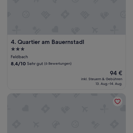
e
f
a
h
r
e
n
,
Quartier am Bauernstadl
4. Quartier am Bauernstadl
u
m
3.0-
d
Sterne-
Feldbach
e
Unterkunft
8.4
8,4/10
Sehr gut
(6 Bewertungen)
n
von
P
Der
94 €
10,
o
Preis
Sehr
inkl. Steuern & Gebühren
o
beträgt
13. Aug.–14. Aug.
gut,
l
94 €
(6
z
Bewertungen)
Pension Thermenland
u
n
u
t
z
e
n