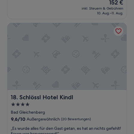
Der
152 €
10,
ü
Preis
Wunderbar,
inkl. Steuern & Gebühren
r
beträgt
10. Aug.–11. Aug.
(22
e
152 €
Bewertungen)
n
Schlössl Hotel Kindl
&
D
u
s
c
h
a
b
t
r
e
n
n
u
Schlössl Hotel Kindl
18. Schlössl Hotel Kindl
n
4.0-
g
Sterne-
k
Bad Gleichenberg
Unterkunft
a
9.6
9,6/10
Außergewöhnlich
(20 Bewertungen)
l
von
k
„
„Es wurde alles für den Gast getan, es hat an nichts gefehlt!
10,
i
E
Essen war hervorragend!“