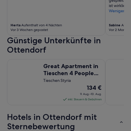
gespielt,als
h
ist wirklich 
l
Weniger
t
i
n
Herta
Aufenthalt von 4 Nächten
Sabine
Aufent
z
Vor 3 Wochen gepostet
Vor 2 Monate
w
Günstige Unterkünfte in
i
s
Ottendorf
c
h
e
Great Apartment in Tieschen 4 People and A-C
Erlebnishote
n
Great Apartment in
a
Tieschen 4 People
u
and A-C
Tieschen Styria
c
h
Der
134 €
e
Preis
9. Aug.–10. Aug.
t
beträgt
inkl. Steuern & Gebühren
l
134 €
i
pro
c
Hotels in Ottendorf mit
Nacht
h
e
vom
Sternebewertung
s
9.