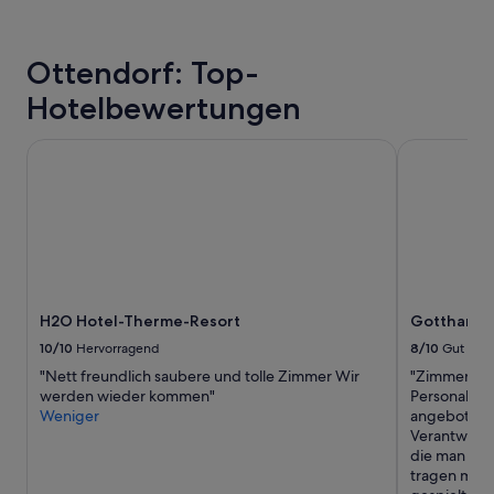
r
wurde.
t
Preise
,
und
Ottendorf: Top-
s
Verfügbarkeiten
o
können
Hotelbewertungen
w
sich
i
ändern.
e
H2O Hotel-Therme-Resort
Gotthard T
Es
d
können
i
zusätzliche
e
Bedingungen
O
gelten.
b
e
r
f
H2O Hotel-Therme-Resort
Gotthard 
l
ä
10/10
Hervorragend
8/10
Gut
c
"Nett freundlich saubere und tolle Zimmer Wir
"Zimmer supe
h
werden wieder kommen"
Personal se
e
Weniger
angeboten w
n
Verantwort
.
die man sel
F
tragen muss
e