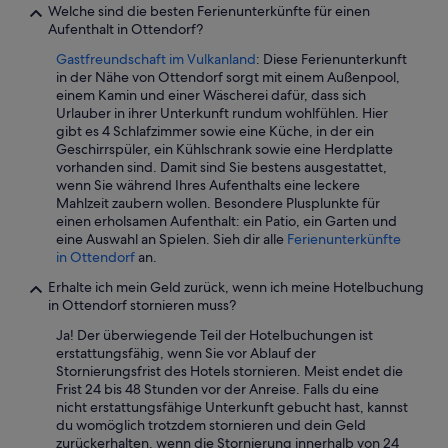
c
Welche sind die besten Ferienunterkünfte für einen
h
Aufenthalt in Ottendorf?
i
Gastfreundschaft im Vulkanland
: Diese Ferienunterkunft
r
in der Nähe von Ottendorf sorgt mit einem Außenpool,
r
einem Kamin und einer Wäscherei dafür, dass sich
h
Urlauber in ihrer Unterkunft rundum wohlfühlen. Hier
a
gibt es 4 Schlafzimmer sowie eine Küche, in der ein
n
Geschirrspüler, ein Kühlschrank sowie eine Herdplatte
d
vorhanden sind. Damit sind Sie bestens ausgestattet,
t
wenn Sie während Ihres Aufenthalts eine leckere
u
Mahlzeit zaubern wollen. Besondere Plusplunkte für
c
einen erholsamen Aufenthalt: ein Patio, ein Garten und
h
eine Auswahl an Spielen. Sieh dir alle
Ferienunterkünfte
m
in Ottendorf
an.
i
t
Erhalte ich mein Geld zurück, wenn ich meine Hotelbuchung
d
in Ottendorf stornieren muss?
e
m
Ja! Der überwiegende Teil der Hotelbuchungen ist
T
erstattungsfähig, wenn Sie vor Ablauf der
r
Stornierungsfrist des Hotels stornieren. Meist endet die
o
Frist 24 bis 48 Stunden vor der Anreise. Falls du eine
c
nicht erstattungsfähige Unterkunft gebucht hast, kannst
k
du womöglich trotzdem stornieren und dein Geld
n
zurückerhalten, wenn die Stornierung innerhalb von 24