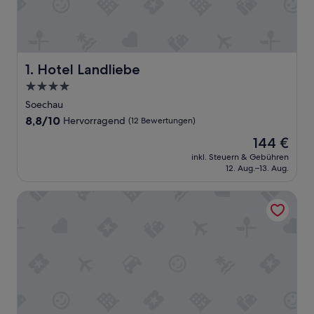
Hotel Landliebe
1. Hotel Landliebe
4.0-
Sterne-
Soechau
Unterkunft
8.8
8,8/10
Hervorragend
(12 Bewertungen)
von
Der
144 €
10,
Preis
Hervorragend,
inkl. Steuern & Gebühren
beträgt
12. Aug.–13. Aug.
(12
144 €
Bewertungen)
Genusshotel Riegersburg