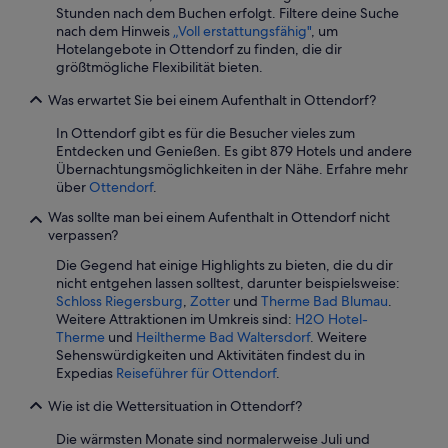
u
Stunden nach dem Buchen erfolgt. Filtere deine Suche
n
nach dem Hinweis
„Voll erstattungsfähig"
, um
g
Hotelangebote in Ottendorf zu finden, die dir
s
größtmögliche Flexibilität bieten.
e
Was erwartet Sie bei einem Aufenthalt in Ottendorf?
f
f
In Ottendorf gibt es für die Besucher vieles zum
e
Entdecken und Genießen. Es gibt 879 Hotels und andere
k
Übernachtungsmöglichkeiten in der Nähe. Erfahre mehr
t
über
Ottendorf
.
e
i
Was sollte man bei einem Aufenthalt in Ottendorf nicht
n
verpassen?
e
r
Die Gegend hat einige Highlights zu bieten, die du dir
P
nicht entgehen lassen solltest, darunter beispielsweise:
l
Schloss Riegersburg
,
Zotter
und
Therme Bad Blumau
.
a
Weitere Attraktionen im Umkreis sind:
H2O Hotel-
s
Therme
und
Heiltherme Bad Waltersdorf
. Weitere
t
Sehenswürdigkeiten und Aktivitäten findest du in
i
Expedias
Reiseführer für Ottendorf
.
k
Wie ist die Wettersituation in Ottendorf?
t
ü
Die wärmsten Monate sind normalerweise Juli und
t