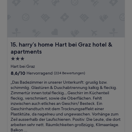
c
c
k
h
u
r
n
u
d
m
s
m
e
e
h
t
harry’s home Hart bei Graz hotel & apartments
r
15. harry’s home Hart bei Graz hotel &
v
f
apartments
a
r
r
3.0-
e
v
u
Sterne-
Hart bei Graz
ä
n
Unterkunft
8.6
8,6/10
Hervorragend
(224 Bewertungen)
l
d
von
d
l
„
„Das Badezimmer in unserer Unterkunft: gruslig bzw.
10,
i
i
D
schimmlig. Glastüren & Duschabtrennung kalkig & fleckig.
Hervorragend,
g
c
a
Zimmertür innen total fleckig…Geschirr im Küchenteil
(224
t
h
s
fleckig, verschmiert, sowie die Oberflächen. Fehlt
Bewertungen)
b
e
B
inzwischen auch etliches an Geschirr/ Besteck. Ein
r
s
a
Geschirrhandtuch mit dem Trocknungseffekt einer
a
P
d
Plastiktüte, da nagelneu und ungewaschen. Vorhänge zum
i
e
e
Zeil ausserhalb der Laufschienen. Positiv: Die Leute, die dort
s
r
z
arbeiten sehr nett. Räumlichkeiten großzügig, Klimaanlage.
o
s
i
Balkon ...