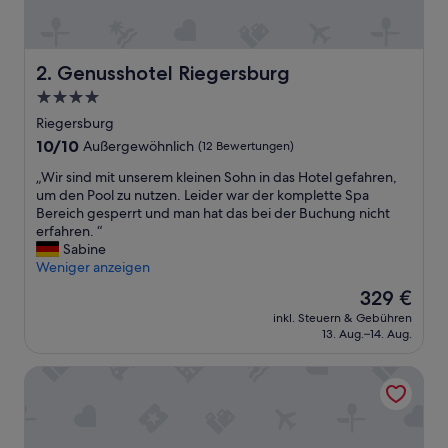
Genusshotel Riegersburg
2. Genusshotel Riegersburg
4.0-
Sterne-
Riegersburg
Unterkunft
10.0
10/10
Außergewöhnlich
(12 Bewertungen)
von
„
„Wir sind mit unserem kleinen Sohn in das Hotel gefahren,
10,
W
um den Pool zu nutzen. Leider war der komplette Spa
Außergewöhnlich,
i
Bereich gesperrt und man hat das bei der Buchung nicht
(12
r
erfahren. “
Bewertungen)
s
Sabine
i
Weniger anzeigen
n
Der
329 €
d
Preis
inkl. Steuern & Gebühren
m
beträgt
13. Aug.–14. Aug.
i
329 €
t
Hotel Csejtei
u
n
s
e
r