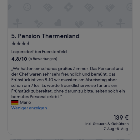
.
L
e
i
d
e
r
Pension Thermenland
5. Pension Thermenland
w
3.5-
a
Sterne-
r
Loipersdorf bei Fuerstenfeld
Unterkunft
d
4.8
4,8/10
(6 Bewertungen)
e
von
r
„
„Wir hatten ein schönes großes Zimmer. Das Personal und
10,
k
W
der Chef waren sehr sehr freundlich und bemüht. das
(6
o
i
Frühstück ist von 8-10 wir mussten am Abreisetag aber
Bewertungen)
m
r
schon um 7 los. Es wurde freundlicherweise für uns ein
p
h
Frühstück zubereitet, ohne darum zu bitte. selten solch ein
l
a
bemütes Personal erlebt.“
e
t
Mario
t
t
Weniger anzeigen
t
e
Der
139 €
e
n
Preis
inkl. Steuern & Gebühren
S
e
beträgt
7. Aug.–8. Aug.
p
i
139 €
a
n