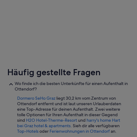
a
Aug.
n
5-Sterne-Hotels
4-Sterne-Ho
bis
G
zum
e
10.
s
c
Aug.
h
i
r
r
/
5-Sterne-Hotels
4-Sterne
B
3 Unterkünfte
35 Unterkün
e
Häufig gestellte Fragen
s
t
Wo finde ich die besten Unterkünfte für einen Aufenthalt in
e
Ottendorf?
c
k
Dormero SeHo Graz
liegt 30,2 km vom Zentrum von
.
Ottendorf entfernt und ist laut unseren Urlauberdaten
E
eine Top-Adresse für deinen Aufenthalt. Zwei weitere
i
tolle Optionen für Ihren Aufenthalt in dieser Gegend
n
sind
H2O Hotel-Therme-Resort
und
harry's home Hart
G
bei Graz hotel & apartments
. Sieh dir alle verfügbaren
e
Top-Hotels
oder
Ferienwohnungen in Ottendorf
an.
s