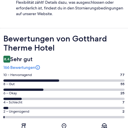
Flexibilität zählt! Details dazu, was ausgeschlossen oder
erforderlich ist, findest du in den Stornierungsbedingungen
auf unserer Website.
Bewertungen
Bewertungen von Gotthard
Therme Hotel
Sehr gut
8,4
166 Bewertungen
77
10 – Hervorragend
77
von
55
8 – Gut
55
insgesamt
von
166
25
6 – Okay
25
insgesamt
Gästebewertungen
von
166
7
4 – Schlecht
7
haben
insgesamt
Gästebewertungen
von
eine
166
2
2 – Ungenügend
2
haben
insgesamt
Bewertung
Gästebewertungen
von
eine
166
von
haben
insgesamt
Bewertung
Gästebewertungen