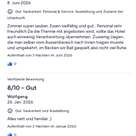
8. Juni 2026
Gut: Sauberkeit, Personal & Service, Ausstattung und Zustand der
Unterkunft
Zimmer super sauber, Essen vielfältig und gut , Personal sehr
freundlich Da die Therme mit angeboten wird, sollte das Hotel
auch einwenig Verantwortung übernehmen. Zuwenig Liegen ,
die man selber vom Aussenbereich nach Innen tragen musste
und umgekehrt, im Becken wir Ball gespielt,also nicht viel Ruhe .
Schade , das Hotel ist wirklich super !
Aufenthalt von 3 Nächten im Juni 2026
0
Verifizierte Bewertung
8/10 – Gut
Wolfgang
26. Jän. 2026
Gut: Sauberkeit und Ausstattung
Alles nett und familiär ;)
Aufenthalt von 2 Nächten im Januar 2026
0