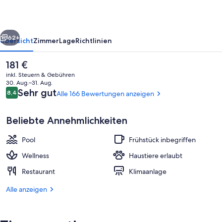
rück
Weiter
62+
Übersicht
Zimmer
Lage
Richtlinien
Der
181 €
aktuelle
inkl. Steuern & Gebühren
Preis
30. Aug.–31. Aug.
beträgt
Bewertungen
Sehr gut
8,4
Alle 166 Bewertungen anzeigen
8,4 von 10.
181 €.
Beliebte Annehmlichkeiten
Pool
Frühstück inbegriffen
Sauna, Gesichtsbehandlungen, Manik
Wellness
Haustiere erlaubt
Restaurant
Klimaanlage
Alle anzeigen