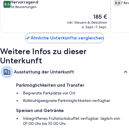
8.6
6.6
Hervorragend
6,6
7 Be
8,6
Flachbildfernseher mit Kabelempfang
von
von
56 Bewertungen
10,
10,
Kleiderschränke, tägliche Zimmerreinigung und Schreibtisch
Der
185 €
Hervorragend,
7
Preis
56
Bewert
inkl. Steuern & Gebühren
beträgt
6. Sept.–7. Sept.
Bewertungen
185 €
Ähnliche Unterkünfte vergleichen
Weitere Infos zu dieser
Unterkunft
Ausstattung der Unterkunft
Parkmöglichkeiten und Transfer
Begrenzte Parkplätze vor Ort
Rollstuhlgeeignete Parkmöglichkeiten verfügbar
Speisen und Getränke
Inbegriffenes Frühstücksbuffet verfügbar: täglich von
07:00 Uhr bis 10:00 Uhr