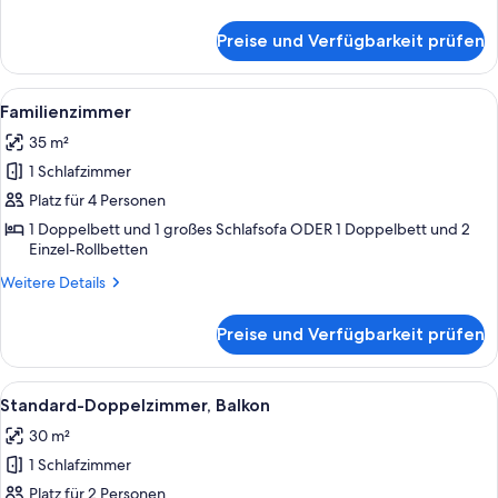
Details
für
Preise und Verfügbarkeit prüfen
Standard-
Doppelzimmer
Alle
Ein Hotelzimmer mit einem Bett, eine
4
Familienzimmer
Fotos
35 m²
für
1 Schlafzimmer
Familienzimmer
anzeigen
Platz für 4 Personen
1 Doppelbett und 1 großes Schlafsofa ODER 1 Doppelbett und 2
Einzel-Rollbetten
Weitere
Weitere Details
Details
für
Preise und Verfügbarkeit prüfen
Familienzimmer
Alle
Ein Hotelzimmer mit einem großen Bett
6
Standard-Doppelzimmer, Balkon
Fotos
30 m²
für
1 Schlafzimmer
Standard-
Doppelzimmer,
Platz für 2 Personen