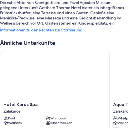
Die nahe Abtei von Szentgotthard und Pavel Agoston Museum
gelegene Unterkunft Gotthard Therme Hotel bietet ein inbegriffenes
Frühstücksbuffet, eine Terrasse und einen Garten. Genieße eine
Maniküre/Pediküre, eine Massage und eine Gesichtsbehandlung im
Wellnessbereich vor Ort. Gästen stehen ein Kinderspielplatz, ein
Friseursalon und Textilreinigungsservice zur Verfügung.
Informationen zu den Rechten zur Stornierung
Während deines Aufenthalts erwarten dich außerdem die folgenden
Extras:
Ähnliche Unterkünfte
1 Innenpool und 1 Außenpool, mit Wasserrutsche
Hotel Karos Spa
Aqua Th
Ein Fahrradverleih, Tagungsräume und ein Safe an der Rezeption
Gepäckaufbewahrung, ein Bankettsaal und Unterstützung bei der
Tourenplanung/beim Ticketerwerb
Ein Geldautomat/Bankdienstleistungen, ein Billard- oder Pooltisch
und eine rund um die Uhr besetzte Rezeption
Zimmerausstattung
Alle 148 Zimmer bieten Annehmlichkeiten wie eine Klimaanlage und
Hotel
Aqua
Hotel Karos Spa
Aqua T
Bademäntel sowie Extras wie Safes und Minibars.
Karos
Therm
Zalakaros
Zalakar
Spa
Hotel
Andere Komforts in den Zimmern sind unter anderem:
Pool
Whirlpool
Whirlp
Zalakaros
Zalakaro
Wellness
Kinderbecken
Wellne
Duschen, kostenlose Toilettenartikel und Haartrockner