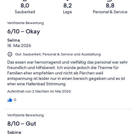
10
eine
166
von
haben
8,0
8,2
8,8
-
Bewertung
Gästebewertungen
8
eine
Sauberkeit
Lage
Personal & Service
Hervorragend
von
haben
-
Bewertung
Bewertungen
6
eine
Gut
Verifizierte Bewertung
von
-
Bewertung
4
6/10 – Okay
Okay
von
-
2
Selina
Schlecht
18. Mai 2026
-
Ungenügend
Gut: Sauberkeit, Personal & Service und Ausstattung
Das essen war hervorragend und vielfältig das personal war sehr
freundlich und hilfsbereit. Ich würde jedoch die Therme für
Familien eher empfehlen und nicht als Pärchen weil
entspannung ist leider nur in einen bereich gegeben und es ist
eher eine Hallenbad Stimmung
Aufenthalt von 2 Nächten im Mai 2026
0
Verifizierte Bewertung
8/10 – Gut
Sabine