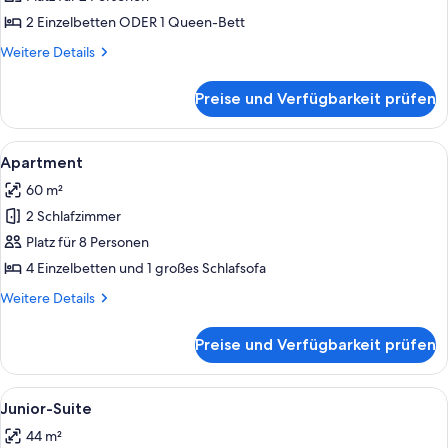
Balkon
2 Einzelbetten ODER 1 Queen-Bett
anzeigen
Weitere
Weitere Details
Details
für
Preise und Verfügbarkeit prüfen
Standard-
Doppelzimmer,
Balkon
Alle
Ein Hotelzimmer mit einem großen Bett
4
Apartment
Fotos
60 m²
für
2 Schlafzimmer
Apartment
anzeigen
Platz für 8 Personen
4 Einzelbetten und 1 großes Schlafsofa
Weitere
Weitere Details
Details
für
Preise und Verfügbarkeit prüfen
Apartment
Alle
Ein modernes Hotelzimmer mit einem g
4
Junior-Suite
Fotos
44 m²
für