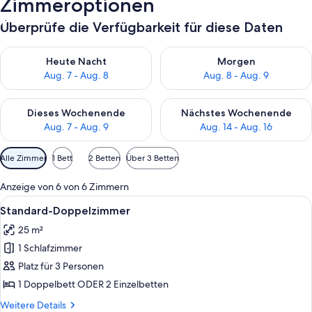
Zimmeroptionen
Überprüfe die Verfügbarkeit für diese Daten
Überprüfe die Verfügbarkeit für heute Nacht, Aug. 7 - Aug. 8.
Überprüfe die Verfügbarkeit f
Heute Nacht
Morgen
Aug. 7 - Aug. 8
Aug. 8 - Aug. 9
Überprüfe die Verfügbarkeit für dieses Wochenende, Aug. 7 - 
Überprüfe die Verfügbarkeit f
Dieses Wochenende
Nächstes Wochenende
Aug. 7 - Aug. 9
Aug. 14 - Aug. 16
Verfügbare
Alle Zimmer
1 Bett
2 Betten
Über 3 Betten
Filter
für
Anzeige von 6 von 6 Zimmern
Zimmer
Alle
Ein Hotelzimmer mit einem großen Bett
4
Standard-Doppelzimmer
Fotos
25 m²
für
1 Schlafzimmer
Standard-
Doppelzimmer
Platz für 3 Personen
anzeigen
1 Doppelbett ODER 2 Einzelbetten
Weitere
Weitere Details