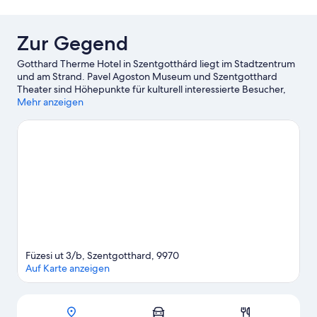
Zur Gegend
Gotthard Therme Hotel in Szentgotthárd liegt im Stadtzentrum
und am Strand. Pavel Agoston Museum und Szentgotthard
Theater sind Höhepunkte für kulturell interessierte Besucher,
während zu den bekanntesten Sehenswürdigkeiten der Region
Mehr anzeigen
Folgendes zählt: Abtei von Szentgotthard und Burg Güssing. Du
verreist mit Kindern? Dann solltest du dir diese Attraktion nicht
entgehen lassen: Zotter. Erlebe Wasserspaß pur beim Angeln
ganz in der Nähe oder genieße einfach die Natur beim Reiten
oder auf den Wander-/Radwegen.
Zum Reiseführer für
Szentgotthárd
Füzesi ut 3/b, Szentgotthard, 9970
Auf Karte anzeigen
Karte