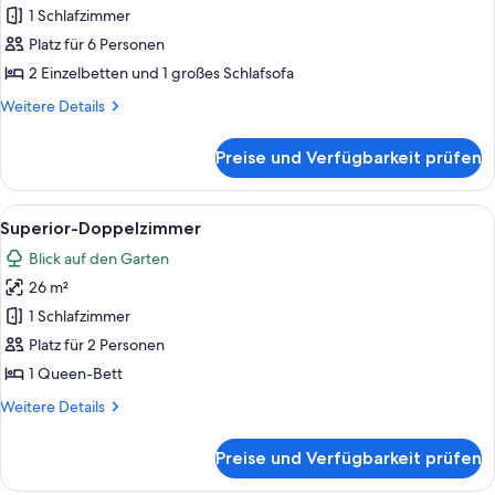
1 Schlafzimmer
Junior-
Suite
Platz für 6 Personen
anzeigen
2 Einzelbetten und 1 großes Schlafsofa
Weitere
Weitere Details
Details
für
Preise und Verfügbarkeit prüfen
Junior-
Suite
Alle
Ein Hotelzimmer mit zwei Betten, eine
4
Superior-Doppelzimmer
Fotos
Blick auf den Garten
für
26 m²
Superior-
Doppelzimmer
1 Schlafzimmer
anzeigen
Platz für 2 Personen
1 Queen-Bett
Weitere
Weitere Details
Details
für
Preise und Verfügbarkeit prüfen
Superior-
Doppelzimmer