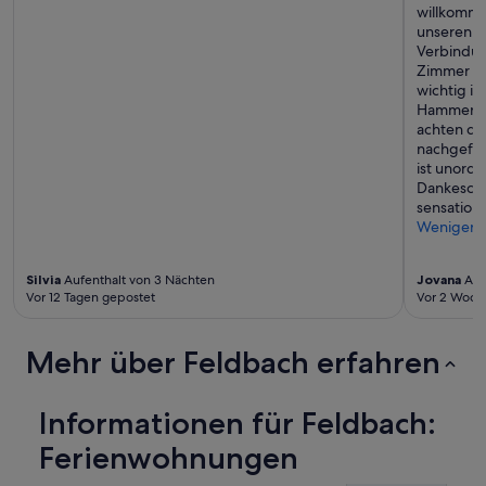
willkommen
unseren 2
Verbindun
Zimmer wa
wichtig is
Hammer, su
achten dra
nachgefüll
ist unorden
Dankeschö
sensatione
Weniger
Silvia
Aufenthalt von 3 Nächten
Jovana
Aufe
Vor 12 Tagen gepostet
Vor 2 Woch
Mehr über Feldbach erfahren
Informationen für Feldbach:
Ferienwohnungen