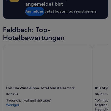
Bedingungen
angemeldet bist
gelten.
Anmelden
Jetzt kostenlos registrieren
Feldbach: Top-
Hotelbewertungen
Loisium Wine & Spa Hotel Südsteiermark
Ibis Style
Loisium Wine & Spa Hotel Südsteiermark
Ibis Styl
8/10
Gut
10/10
Herv
"Freundlichkeit und die Lage"
"Wir habe
Weniger
Mitarbeit
freundlich