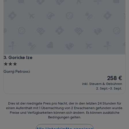
Goricke Ize
3. Goricke Ize
3.0-
Sterne-
Gornji Petrovci
Unterkunft
Der
258 €
Preis
inkl. Steuern & Gebühren
beträgt
2. Sept.–3. Sept.
258 €
Dies
Dies ist der niedrigste Preis pro Nacht, der in den letzten 24 Stunden für
einen Aufenthalt mit 1 Übernachtung von 2 Erwachsenen gefunden wurde.
ist
Preise und Verfügbarkeiten können sich ändern. Es können zusätzliche
der
Bedingungen gelten.
niedrigste
Preis