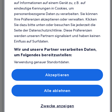
Cookie-Erklärung
auf Informationen auf einem Gerät zu, z.B. auf
Wohnungen in Kornberg bei Riegersburg
eindeutige Kennungen in Cookies, um
Rechtliche Hinweise/Kontakt
personenbezogene Daten zu verarbeiten. Sie können
Ferienparks in Paldau
Inhaltsrichtlinien und Melden von Inhalten
Ihre Präferenzen akzeptieren oder verwalten. Klicken
B&B Hotels in Paldau
Sie dazu bitte unten oder besuchen Sie jederzeit die
Hilfe
Paldau Hotels
Seite der Datenschutzrichtlinie. Diese Präferenzen
werden unseren Partnern signalisiert und haben keinen
Lodges in Paldau
Hilfe
Einfluss auf Surfdaten.
Pensionen in Paldau
Buchung ändern oder stornieren
Wir und unsere Partner verarbeiten Daten,
Private Ferienhäuser in Paldau
Rückerstattungsprozess und Zeitrahmen
um Folgendes bereitzustellen:
Wohnungen in Paldau
Buchen Sie einen Flug mit einer Gutschrift bei der Fluggesellschaft
Verwendung genauer Standortdaten.
Endgeräteeigenschaften zur Identifikation aktiv abfragen.
Chalets in Pertlstein
Internationale Reisedokumente
Speichern von oder Zugriff auf Informationen auf einem
Akzeptieren
Pertlstein Hotels
Endgerät. Personalisierte Werbung und Inhalte, Messung
von Werbeleistung und der Performance von Inhalten,
Landhotels in Pertlstein
Zielgruppenforschung sowie Entwicklung und
Verbesserung von Angeboten.
Aparthotels in Riegersburg
Alle ablehnen
© 2026 Expedia, Inc., ein Unternehmen der Expedia Group. Alle Rechte
Liste der Partner (Lieferanten)
vorbehalten. Expedia und das Expedia-Logo sind Handelsmarken oder
Ferienwohnungen in Riegersburg
eingetragene Handelsmarken von Expedia, Inc.
B&B in Riegersburg
Zwecke anzeigen