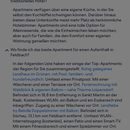
traditionelles Hotel?
Apartmens verfügen über eine eigene Küche, in der Sie
selbst den Kochlöffel schwingen können. Darüber hinaus
bieten diese Unterkünfte meist mehr Platz als herkömmliche
Hotelzimmer. Apartments sind eine tolle Option für
Alleinreisende, die wie die Einheimischen leben möchten,
aber auch für Familien, die den Komfort einer eigenen
Wohnung genießen möchten.
Wo finde ich das beste Apartment für einen Aufenthalt in
Feldbach?
In der folgenden Liste haben wir einige der Top-Apartments
der Region für Sie zusammengestellt:
Ruhig gelegenes
Landhaus im Grünen, mit Pool, familien- und
hundefreundlich
: Umfasst einen Privatpool. Mit einer
Wäscherei und einer Terrasse vor Ort.
Ferienwohnung mit
Waldblick & eigenen Balkon – nahe Therme Loipersdorf
:
Befindet sich in 18,8 km Entfernung in Sankt Martin an der
Raab. Kostenloses WLAN, ein Balkon und ein Essbereich sind
inbegriffen. Zugang zu einer Wäscherei vor Ort.
Landliebe
by Belvilla Doppelzimmer mit Balkon
: Befindet sich in
Söchau, 13,1 km von Feldbach entfernt. Umfasst WLAN-
Internetzugang (kostenlos), einen Patio und einen Smart-TV.
Mit einem Fitnessbereich und einem Spielzimmer vor Ort.