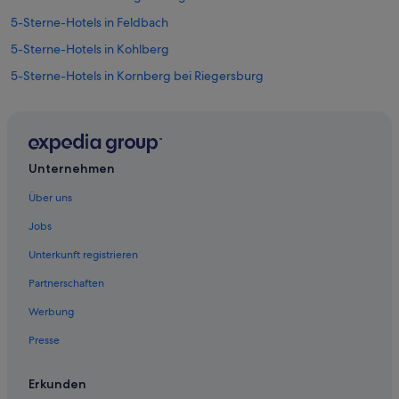
5-Sterne-Hotels in Feldbach
5-Sterne-Hotels in Kohlberg
5-Sterne-Hotels in Kornberg bei Riegersburg
5-Sterne-Hotels in Riegersburg
Hotels nahe Bahnhof Feldbach
Ferienwohnungen in Edelsbach bei Feldbach
Unternehmen
Landhotels in Edelsbach bei Feldbach
Über uns
Lodges in Edelsbach bei Feldbach
Jobs
Pensionen in Edelsbach bei Feldbach
Unterkunft registrieren
Aparthotels in Feldbach
Partnerschaften
B&B in Feldbach
Werbung
Gasthäuser in Feldbach
Presse
Familien in Feldbach
Golf in Feldbach
Erkunden
Hotels mit Parkplatz in Feldbach