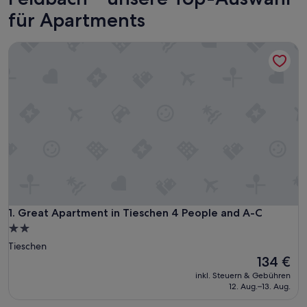
für Apartments
Great Apartment in Tieschen 4 People and A-C
Great Apartment in Tieschen 4 People and A-C
1. Great Apartment in Tieschen 4 People and A-C
2.0-
Sterne-
Tieschen
Unterkunft
Der
134 €
Preis
inkl. Steuern & Gebühren
beträgt
12. Aug.–13. Aug.
134 €