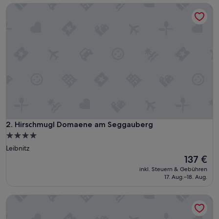
Hirschmugl Domaene am Seggauberg
Hirschmugl Domaene am Seggauberg
2. Hirschmugl Domaene am Seggauberg
4.0-
Sterne-
Leibnitz
Unterkunft
Der
137 €
Preis
inkl. Steuern & Gebühren
beträgt
17. Aug.–18. Aug.
137 €
Goricke Ize