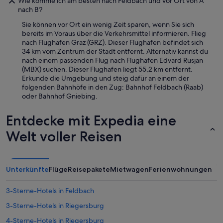
Wie komme ich am besten nach Feldbach und vor Ort von A
nach B?
Sie können vor Ort ein wenig Zeit sparen, wenn Sie sich
bereits im Voraus über die Verkehrsmittel informieren. Flieg
nach Flughafen Graz (GRZ). Dieser Flughafen befindet sich
34 km vom Zentrum der Stadt entfernt. Alternativ kannst du
nach einem passenden Flug nach Flughafen Edvard Rusjan
(MBX) suchen. Dieser Flughafen liegt 55,2 km entfernt.
Erkunde die Umgebung und steig dafür an einem der
folgenden Bahnhöfe in den Zug: Bahnhof Feldbach (Raab)
oder Bahnhof Gniebing.
Entdecke mit Expedia eine
Welt voller Reisen
Unterkünfte
Flüge
Reisepakete
Mietwagen
Ferienwohnungen
3-Sterne-Hotels in Feldbach
3-Sterne-Hotels in Riegersburg
4-Sterne-Hotels in Riegersburg