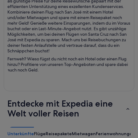
als günstige Preise für deine Reisewünsche gepaart mit der
effizienten Unterstützung eines exzellenten Kundenservices.
Kombiniere deinen Flug nach San José mit einem Hotel
und/oder Mietwagen und spare mit einem Reisepaket noch
mehr Geld! Genieße weitere Einsparungen, indem du im Voraus
buchst oder ein Last-Minute-Angebot nutzt. Es gibt unzählige
Möglichkeiten, um bei deinen Flügen von Santa Cruz nach San
José mit Expedia zu sparen. Mach uns bei Reisebuchungen zu
deiner festen Anlaufstelle und vertraue darauf, dass du ein
Schnäppchen buchst!
Fernweh? Wieso fügst du nicht noch ein Hotel oder einen Flug
hinzu? Profitiere von unseren Top-Angeboten und spare dabei
auch noch Geld.
Entdecke mit Expedia eine
Welt voller Reisen
Unterkünfte
Flüge
Reisepakete
Mietwagen
Ferienwohnungen
A