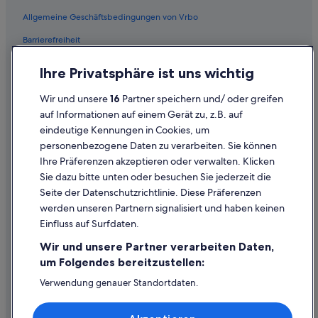
Allgemeine Geschäftsbedingungen von Vrbo
Barrierefreiheit
Einreisebestimmungen
Ihre Privatsphäre ist uns wichtig
Datenschutzerklärung
Wir und unsere
16
Partner speichern und/ oder greifen
Cookie-Erklärung
auf Informationen auf einem Gerät zu, z.B. auf
eindeutige Kennungen in Cookies, um
Rechtliche Hinweise/Kontakt
personenbezogene Daten zu verarbeiten. Sie können
Inhaltsrichtlinien und Melden von Inhalten
Ihre Präferenzen akzeptieren oder verwalten. Klicken
Sie dazu bitte unten oder besuchen Sie jederzeit die
Hilfe
Seite der Datenschutzrichtlinie. Diese Präferenzen
werden unseren Partnern signalisiert und haben keinen
Hilfe
Einfluss auf Surfdaten.
Buchung ändern oder stornieren
Wir und unsere Partner verarbeiten Daten,
Rückerstattungsprozess und Zeitrahmen
um Folgendes bereitzustellen:
Buchen Sie einen Flug mit einer Gutschrift bei der Fluggesellschaft
Verwendung genauer Standortdaten.
Endgeräteeigenschaften zur Identifikation aktiv abfragen.
Internationale Reisedokumente
Speichern von oder Zugriff auf Informationen auf einem