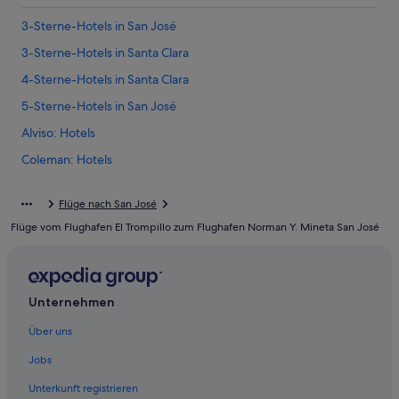
3-Sterne-Hotels in San José
3-Sterne-Hotels in Santa Clara
4-Sterne-Hotels in Santa Clara
5-Sterne-Hotels in San José
Alviso: Hotels
Coleman: Hotels
Hotels nahe Great Mall of the Bay Area
Flüge nach San José
Hotels nahe Hauptsitz von Adobe
Flüge vom Flughafen El Trompillo zum Flughafen Norman Y. Mineta San José
Innenstadt von San José: Hotels
Aparthotels in San José
Günstige in San José
Unternehmen
Hotels mit Casino in San José
Über uns
Hotels mit Parkplatz in San José
Jobs
Hotels mit Pool in San José
Unterkunft registrieren