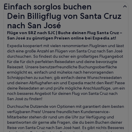
Einfach sorglos buchen
Dein Billigflug von Santa Cruz nach San José
Dein Billigflug von Santa Cruz
nach San José
Flüge von SRZ nach SJC | Buche deinen Flug Santa Cruz –
San José zu günstigen Preisen online bei Expedia.at!
Expedia kooperiert mit vielen renommierten Fluglinien und lässt
dich eine große Anzahl an Flügen von Santa Cruz nach San José
durchsuchen. So findest du sicher ein großartiges Flugangebot
für die für dich perfekten Reisedaten und deine bevorzugte
Reisezeit. Unsere benutzerfreundliche Buchungsoberfläche
ermöglicht es, einfach und mühelos nach hervorragenden
Schnäppchen zu suchen; gib einfach deine Wunschreisedaten
und deinen Abflughafen ein und Expedia macht den Rest! Passe
deine Reisedaten an und prüfe mögliche Anschlussflüge, um ein
noch besseres Angebot für deinen Flug von Santa Cruz nach
San José zu finden!
Durchsuche Dutzende von Optionen mit garantiert dem besten
verfügbaren Preis! Unsere freundlichen Kundenservice-
Mitarbeiter stehen dir rund um die Uhr zur Verfügung und
beantworten dir gerne alle Fragen, die du beim Buchen deiner
Reise von Santa Cruz nach San José hast. Es gibt nichts Besseres