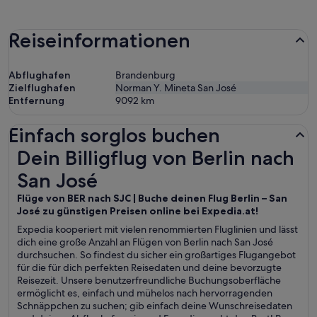
Reiseinformationen
Abflughafen
Brandenburg
Zielflughafen
Norman Y. Mineta San José
Entfernung
9092
km
Einfach sorglos buchen
Dein Billigflug von Berlin nach San José
Dein Billigflug von Berlin nach
San José
Flüge von BER nach SJC | Buche deinen Flug Berlin – San
José zu günstigen Preisen online bei Expedia.at!
Expedia kooperiert mit vielen renommierten Fluglinien und lässt
dich eine große Anzahl an Flügen von Berlin nach San José
durchsuchen. So findest du sicher ein großartiges Flugangebot
für die für dich perfekten Reisedaten und deine bevorzugte
Reisezeit. Unsere benutzerfreundliche Buchungsoberfläche
ermöglicht es, einfach und mühelos nach hervorragenden
Schnäppchen zu suchen; gib einfach deine Wunschreisedaten