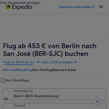
Zum Hauptinhalt springen
App herunterladen
Flug ab 453 € von Berlin nach
San José (BER-SJC) buchen
Wird
Flug für 453 € am Sa., 19. Sept. 2026 anzeigen
in
Hin- und Rückflug
Nur Hinflug
Mehrere Ziele
einem
neuen
Fenster
Nur Direktflüge
geöffnet
Abreiseort
Berlin (BER-Brandenburg)
Zielort