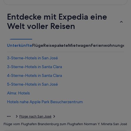
Entdecke mit Expedia eine
Welt voller Reisen
Unterkünfte
Flüge
Reisepakete
Mietwagen
Ferienwohnungen
A
3-Sterne-Hotels in San José
3-Sterne-Hotels in Santa Clara
4-Sterne-Hotels in Santa Clara
5-Sterne-Hotels in San José
Alma: Hotels
Hotels nahe Apple Park Besucherzentrum
Coleman: Hotels
Flüge nach San José
Hotels nahe Hauptsitz von Adobe
Flüge vom Flughafen Brandenburg zum Flughafen Norman Y. Mineta San José
Innenstadt von San José: Hotels