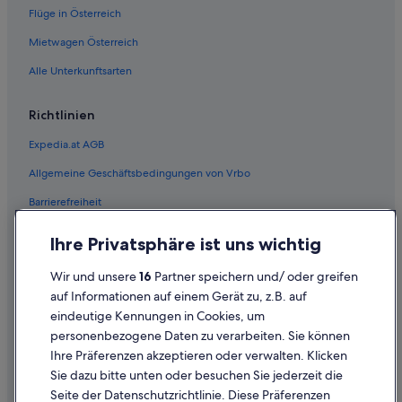
Flüge in Österreich
Hotels mit Parkplatz in Santa Clara
Mietwagen Österreich
La Quinta Inn & Suites Hotels in Santa Clara
Alle Unterkunftsarten
Santa Clara Hotels
Richtlinien
Expedia.at AGB
Allgemeine Geschäftsbedingungen von Vrbo
Barrierefreiheit
Einreisebestimmungen
Ihre Privatsphäre ist uns wichtig
Datenschutzerklärung
Wir und unsere
16
Partner speichern und/ oder greifen
Cookie-Erklärung
auf Informationen auf einem Gerät zu, z.B. auf
eindeutige Kennungen in Cookies, um
Rechtliche Hinweise/Kontakt
personenbezogene Daten zu verarbeiten. Sie können
Inhaltsrichtlinien und Melden von Inhalten
Ihre Präferenzen akzeptieren oder verwalten. Klicken
Sie dazu bitte unten oder besuchen Sie jederzeit die
Hilfe
Seite der Datenschutzrichtlinie. Diese Präferenzen