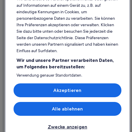
Cookie-Erklärung
auf Informationen auf einem Gerät zu, z.B. auf
eindeutige Kennungen in Cookies, um
Rechtliche Hinweise/Kontakt
personenbezogene Daten zu verarbeiten. Sie können
Inhaltsrichtlinien und Melden von Inhalten
Ihre Präferenzen akzeptieren oder verwalten. Klicken
Sie dazu bitte unten oder besuchen Sie jederzeit die
Hilfe
Seite der Datenschutzrichtlinie. Diese Präferenzen
werden unseren Partnern signalisiert und haben keinen
Hilfe
Einfluss auf Surfdaten.
Buchung ändern oder stornieren
Wir und unsere Partner verarbeiten Daten,
Rückerstattungsprozess und Zeitrahmen
um Folgendes bereitzustellen:
Buchen Sie einen Flug mit einer Gutschrift bei der Fluggesellschaft
Verwendung genauer Standortdaten.
Endgeräteeigenschaften zur Identifikation aktiv abfragen.
Internationale Reisedokumente
Speichern von oder Zugriff auf Informationen auf einem
Akzeptieren
Endgerät. Personalisierte Werbung und Inhalte, Messung
von Werbeleistung und der Performance von Inhalten,
Zielgruppenforschung sowie Entwicklung und
Verbesserung von Angeboten.
Alle ablehnen
© 2026 Expedia, Inc., ein Unternehmen der Expedia Group. Alle Rechte
Liste der Partner (Lieferanten)
vorbehalten. Expedia und das Expedia-Logo sind Handelsmarken oder
eingetragene Handelsmarken von Expedia, Inc.
Zwecke anzeigen