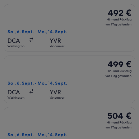
Flug mit American Airlines auswählen, Abflug So., 6. Sept. 
492 €
492 €
Hin-
Hin- und Rückflug
und
vor 1 Tag gefunden
Rückflug,
So., 6. Sept. - Mo., 14. Sept.
vor
DCA
YVR
1 Tag
Washington
Vancouver
gefunden
Flug mit Air Canada auswählen, Abflug So., 6. Sept. ab Wash
499 €
499 €
Hin-
Hin- und Rückflug
und
vor 1 Tag gefunden
Rückflug,
So., 6. Sept. - Mo., 14. Sept.
vor
DCA
YVR
1 Tag
Washington
Vancouver
gefunden
Flug mit JetBlue Airways auswählen, Abflug So., 6. Sept. ab
504 €
504 €
Hin-
Hin- und Rückflug
und
vor 1 Tag gefunden
Rückflug,
So., 6. Sept. - Mo., 14. Sept.