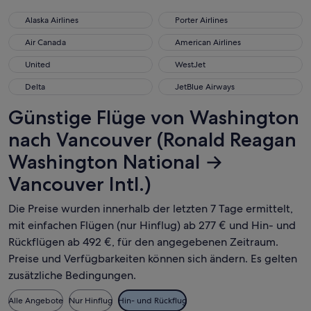
Alaska Airlines
Porter Airlines
Alaska Airlines
Porter Airlines
Air Canada
American Airlines
Air Canada
American Airlines
United
WestJet
United
WestJet
Delta
JetBlue Airways
Delta
JetBlue Airways
Günstige Flüge von Washington
nach Vancouver (Ronald Reagan
Washington National →
Vancouver Intl.)
Die Preise wurden innerhalb der letzten 7 Tage ermittelt,
mit einfachen Flügen (nur Hinflug) ab 277 € und Hin- und
Rückflügen ab 492 €, für den angegebenen Zeitraum.
Preise und Verfügbarkeiten können sich ändern. Es gelten
zusätzliche Bedingungen.
Alle Angebote
Nur Hinflug
Hin- und Rückflug