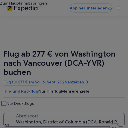
Zum Hauptinhalt springen
App herunterladen
Flug ab 277 € von Washington
nach Vancouver (DCA-YVR)
buchen
Wird
Flug für 277 € am So., 6. Sept. 2026 anzeigen
in
Hin- und Rückflug
Nur Hinflug
Mehrere Ziele
einem
neuen
Fenster
Nur Direktflüge
geöffnet
Abreiseort
Washington, District of Columbia (DCA-Ronald Reaga