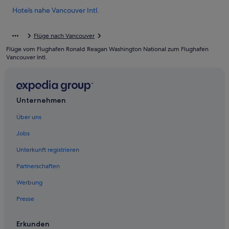
Hotels nahe Vancouver Intl.
Richmond Hotels
Flüge nach Vancouver
Hotels nahe Richmond Night Market
Flüge vom Flughafen Ronald Reagan Washington National zum Flughafen
Hotels nahe S-Bahn-Station YVR-Airport
Vancouver Intl.
Steveston: Hotels
Hotels nahe Steveston Village Historic Waterfront
Unternehmen
Aparthotels in Vancouver
Ferienwohnungen in Vancouver
Über uns
B&B in Vancouver
Jobs
Hotels nahe Vancouver General Hospital
Unterkunft registrieren
Boutique- in Vancouver
Partnerschaften
Günstige in Vancouver
Werbung
Vancouver Hotels
Presse
West End: Hotels
Erkunden
West Point Grey: Hotels