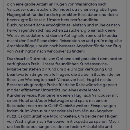
dich eine große Anzahl an Flügen von Washington nach
Vancouver durchsuchen. So findest du sicher ein großartiges
Flugangebot für die für dich perfekten Reisedaten und deine
bevorzugte Reisezeit. Unsere benutzerfreundliche
Buchungsoberfläche ermöglicht es, einfach und mühelos nach
hervorragenden Schnäppchen zu suchen; gib einfach deine
Wunschreisedaten und deinen Abflughafen ein und Expedia
macht den Rest! Passe deine Reisedaten an und prüfe mögliche
Anschlussflüge, um ein noch besseres Angebot für deinen Flug
von Washington nach Vancouver zu finden!
Durchsuche Dutzende von Optionen mit garantiert dem besten
verfügbaren Preis! Unsere freundlichen Kundenservice-
Mitarbeiter stehen dir rund um die Uhr zur Verfügung und
beantworten dir gerne alle Fragen, die du beim Buchen deiner
Reise von Washington nach Vancouver hast. Es gibt nichts
Besseres als günstige Preise für deine Reisewünsche gepaart
mit der effizienten Unterstützung eines exzellenten
Kundenservices. Kombiniere deinen Flug nach Vancouver mit
einem Hotel und/oder Mietwagen und spare mit einem
Reisepaket noch mehr Geld! Genieße weitere Einsparungen,
indem du im Voraus buchst oder ein Last-Minute-Angebot
nutzt. Es gibt unzählige Möglichkeiten, um bei deinen Flügen
von Washington nach Vancouver mit Expedia zu sparen. Mach
uns bei Reisebuchungen zu deiner festen Anlaufstelle und