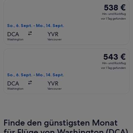
Flug mit JetBlue Airways auswählen, Abflug So., 6. Sept. ab
538 €
538 €
Hin-
Hin- und Rückflug
und
vor 1 Tag gefunden
Rückflug,
So., 6. Sept. - Mo., 14. Sept.
vor
DCA
YVR
1 Tag
Washington
Vancouver
gefunden
Flug mit JetBlue Airways auswählen, Abflug So., 6. Sept. ab
543 €
543 €
Hin-
Hin- und Rückflug
und
vor 1 Tag gefunden
Rückflug,
So., 6. Sept. - Mo., 14. Sept.
vor
DCA
YVR
1 Tag
Washington
Vancouver
gefunden
Finde den günstigsten Monat
für Flüge von Washington (DCA)