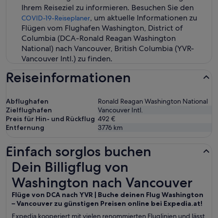
Ihrem Reiseziel zu informieren. Besuchen Sie den
, um aktuelle Informationen zu
COVID-19-Reiseplaner
Flügen vom Flughafen Washington, District of
Columbia (DCA-Ronald Reagan Washington
National) nach Vancouver, British Columbia (YVR-
Vancouver Intl.) zu finden.
Reiseinformationen
Abflughafen
Ronald Reagan Washington National
Zielflughafen
Vancouver Intl.
Preis für Hin- und Rückflug
492 €
Entfernung
3776
km
Einfach sorglos buchen
Dein Billigflug von Washington nach Vancouver
Dein Billigflug von
Washington nach Vancouver
Flüge von DCA nach YVR | Buche deinen Flug Washington
– Vancouver zu günstigen Preisen online bei Expedia.at!
Expedia kooperiert mit vielen renommierten Fluglinien und lässt