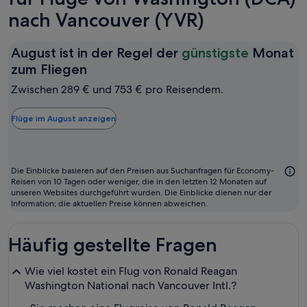
nach Vancouver (YVR)
August ist in der Regel der
günstigste
Monat
August
zum Fliegen
ist
Zwischen 289 € und 753 € pro Reisendem.
in
der
Flüge im August anzeigen
Regel
der
günstigste
Die Einblicke basieren auf den Preisen aus Suchanfragen für Economy-
Monat
Reisen von 10 Tagen oder weniger, die in den letzten 12 Monaten auf
unseren Websites durchgeführt wurden. Die Einblicke dienen nur der
zum
Information; die aktuellen Preise können abweichen.
Fliegen
Häufig gestellte Fragen
Wie viel kostet ein Flug von Ronald Reagan
Washington National nach Vancouver Intl.?