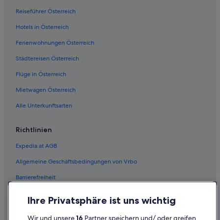
Reiseführer Österreich
Hotels in Österreich
Ferienwohnungen Österreich
Städtereisen Österreich
Flüge in Österreich
Mietwagen Österreich
Alle Unterkunftsarten
Richtlinien
Expedia.at AGB
Allgemeine Geschäftsbedingungen von Vrbo
Barrierefreiheit
Einreisebestimmungen
Ihre Privatsphäre ist uns wichtig
Datenschutzerklärung
Wir und unsere
16
Partner speichern und/ oder greifen