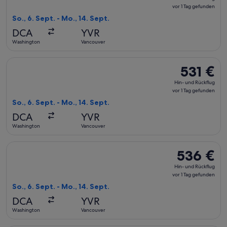
und
vor 1 Tag gefunden
Rückflug,
So., 6. Sept. - Mo., 14. Sept.
vor
DCA
YVR
1 Tag
Washington
Vancouver
gefunden
Flug mit American Airlines auswählen, Abflug So., 6. Sept. a
531 €
531 €
Hin-
Hin- und Rückflug
und
vor 1 Tag gefunden
Rückflug,
So., 6. Sept. - Mo., 14. Sept.
vor
DCA
YVR
1 Tag
Washington
Vancouver
gefunden
Flug mit Delta auswählen, Abflug So., 6. Sept. ab Washingto
536 €
536 €
Hin-
Hin- und Rückflug
und
vor 1 Tag gefunden
Rückflug,
So., 6. Sept. - Mo., 14. Sept.
vor
DCA
YVR
1 Tag
Washington
Vancouver
gefunden