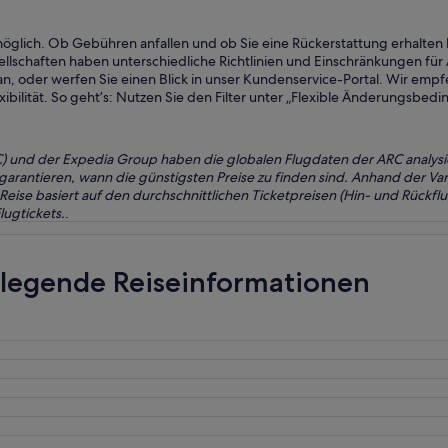
möglich. Ob Gebühren anfallen und ob Sie eine Rückerstattung erhalte
esellschaften haben unterschiedliche Richtlinien und Einschränkungen
an, oder werfen Sie einen Blick in unser Kundenservice-Portal. Wir emp
ibilität. So geht’s: Nutzen Sie den Filter unter „Flexible Änderungsbe
RC) und der Expedia Group haben die globalen Flugdaten der ARC analysi
 garantieren, wann die günstigsten Preise zu finden sind. Anhand der V
se basiert auf den durchschnittlichen Ticketpreisen (Hin- und Rückflu
ugtickets.
.
ndlegende Reiseinformationen