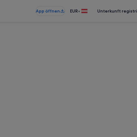
•
App öffnen
EUR
Unterkunft registr