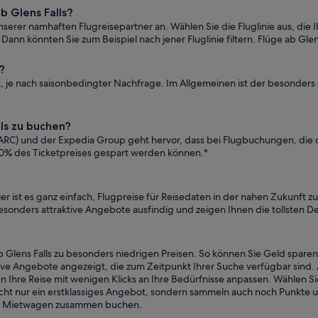
b Glens Falls?
serer namhaften Flugreisepartner an. Wählen Sie die Fluglinie aus, die 
ann könnten Sie zum Beispiel nach jener Fluglinie filtern. Flüge ab Glens 
?
rk, je nach saisonbedingter Nachfrage. Im Allgemeinen ist der besonders
lls zu buchen?
n (ARC) und der Expedia Group geht hervor, dass bei Flugbuchungen, d
0% des Ticketpreises gespart werden können.*
Hier ist es ganz einfach, Flugpreise für Reisedaten in der nahen Zukunf
sonders attraktive Angebote ausfindig und zeigen Ihnen die tollsten De
ab Glens Falls zu besonders niedrigen Preisen. So können Sie Geld spare
ive Angebote angezeigt, die zum Zeitpunkt Ihrer Suche verfügbar sind.
nnen Ihre Reise mit wenigen Klicks an Ihre Bedürfnisse anpassen. Wähle
nicht nur ein erstklassiges Angebot, sondern sammeln auch noch Punkte 
ug + Mietwagen zusammen buchen.