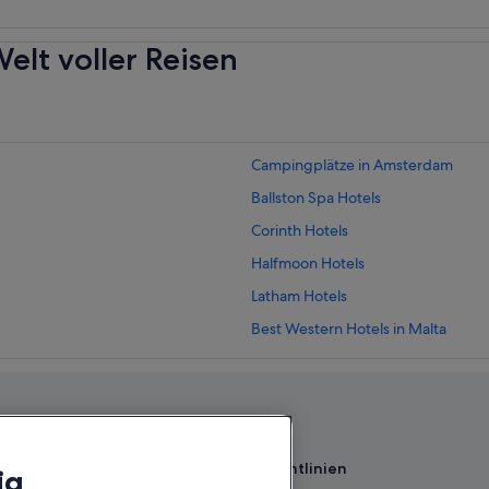
elt voller Reisen
Campingplätze in Amsterdam
Ballston Spa Hotels
Corinth Hotels
Halfmoon Hotels
Latham Hotels
Best Western Hotels in Malta
Luxus in Malta
Northville Hotels
Campingplätze in Rotterdam
Sheridan Hollow: Hotels
Richtlinien
ig