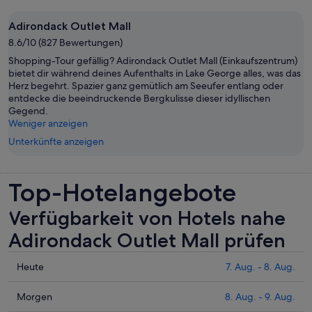
Adirondack Outlet Mall
8.6/10 (827 Bewertungen)
Shopping-Tour gefällig? Adirondack Outlet Mall (Einkaufszentrum)
bietet dir während deines Aufenthalts in Lake George alles, was das
Herz begehrt. Spazier ganz gemütlich am Seeufer entlang oder
entdecke die beeindruckende Bergkulisse dieser idyllischen
Gegend.
Weniger anzeigen
Unterkünfte anzeigen
Top-Hotelangebote
Verfügbarkeit von Hotels nahe
Adirondack Outlet Mall prüfen
Prüfe
Heute
7. Aug. - 8. Aug.
die
Preise
Prüfe
Morgen
8. Aug. - 9. Aug.
nahe
die