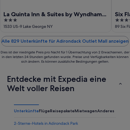
La Quinta Inn & Suites by Wyndham
Six F
3
3.5
Lake George
Indo
out
out
1533 US-9 Lake George NY
89 Six 
of
of
5
5
Alle 829 Unterkünfte für Adirondack Outlet Mall anzeigen
Dies ist der niedrigste Preis pro Nacht für 1 Übernachtung von 2 Erwachsenen, der
in den letzten 24 Stunden gefunden wurde. Preise und Verfügbarkeiten können
sich ändern. Es können zusätzliche Bedingungen gelten.
Entdecke mit Expedia eine
Welt voller Reisen
Unterkünfte
Flüge
Reisepakete
Mietwagen
Anderes
2-Sterne-Hotels in Adirondack Park