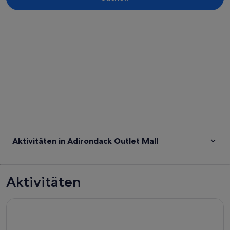
Karte erkunden
Aktivitäten in Adirondack Outlet Mall
Aktivitäten
Die Werksverkostung (Wein, Whiskey oder Cider)