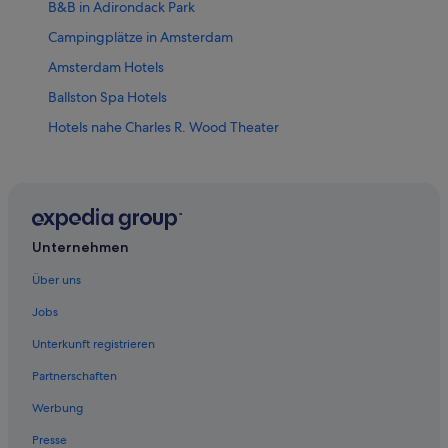
B&B in Adirondack Park
Campingplätze in Amsterdam
Amsterdam Hotels
Ballston Spa Hotels
Hotels nahe Charles R. Wood Theater
Corinth Hotels
Fort Edward Hotels
Glen Hotels
Halfmoon Hotels
Unternehmen
Hotels nahe Schenectady County
Über uns
Latham Hotels
Jobs
Chalets in Malta
Unterkunft registrieren
Best Western Hotels in Malta
Partnerschaften
Golf in Malta
Werbung
Luxus in Malta
Presse