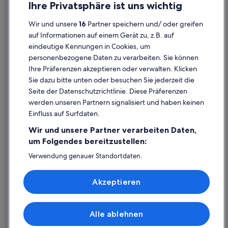
Ihre Privatsphäre ist uns wichtig
Datenschutzerklärung
Wir und unsere
16
Partner speichern und/ oder greifen
Cookie-Erklärung
auf Informationen auf einem Gerät zu, z.B. auf
eindeutige Kennungen in Cookies, um
Rechtliche Hinweise/Kontakt
personenbezogene Daten zu verarbeiten. Sie können
Inhaltsrichtlinien und Melden von Inhalten
Ihre Präferenzen akzeptieren oder verwalten. Klicken
Sie dazu bitte unten oder besuchen Sie jederzeit die
Hilfe
Seite der Datenschutzrichtlinie. Diese Präferenzen
werden unseren Partnern signalisiert und haben keinen
Hilfe
Einfluss auf Surfdaten.
Buchung ändern oder stornieren
Wir und unsere Partner verarbeiten Daten,
Rückerstattungsprozess und Zeitrahmen
um Folgendes bereitzustellen:
Buchen Sie einen Flug mit einer Gutschrift bei der Fluggesellschaft
Verwendung genauer Standortdaten.
Endgeräteeigenschaften zur Identifikation aktiv abfragen.
Internationale Reisedokumente
Speichern von oder Zugriff auf Informationen auf einem
Akzeptieren
Endgerät. Personalisierte Werbung und Inhalte, Messung
von Werbeleistung und der Performance von Inhalten,
Zielgruppenforschung sowie Entwicklung und
Verbesserung von Angeboten.
Alle ablehnen
© 2026 Expedia, Inc., ein Unternehmen der Expedia Group. Alle Rechte
Liste der Partner (Lieferanten)
vorbehalten. Expedia und das Expedia-Logo sind Handelsmarken oder