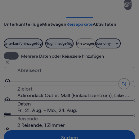
1
Outlet
Mall
Unterkünfte
Flüge
Mietwagen
Reisepakete
Aktivitäten
Unterkunft hinzugefügt
Flug hinzugefügt
Mietwagen
Economy
Ein großes Geschäftsgebäude mit mehr
Mehrere Daten oder Reiseziele hinzufügen
Abreiseort
Zielort
Adirondack Outlet Mall (Einkaufszentrum), Lake Geor
Daten
Fr., 21. Aug. - Mo., 24. Aug.
Reisende
2 Reisende, 1 Zimmer
Suchen