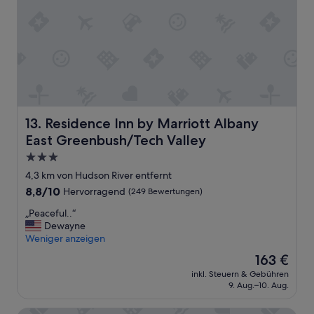
e
s
t
Z
h
i
e
m
g
m
a
e
r
r
a
w
g
a
e
Residence Inn by Marriott Albany East Greenbush/Tech V
13. Residence Inn by Marriott Albany
r
e
s
East Greenbush/Tech Valley
v
e
e
3.0-
h
n
Sterne-
r
4,3 km von Hudson River entfernt
t
Unterkunft
s
8.8
8,8/10
Hervorragend
(249 Bewertungen)
h
a
von
o
u
„
„Peaceful..“
10,
u
b
P
Dewayne
Hervorragend,
g
e
e
Weniger anzeigen
(249
h
r
a
Bewertungen)
a
Der
163 €
u
c
l
Preis
inkl. Steuern & Gebühren
n
e
l
beträgt
9. Aug.–10. Aug.
d
f
t
163 €
g
u
h
r
l