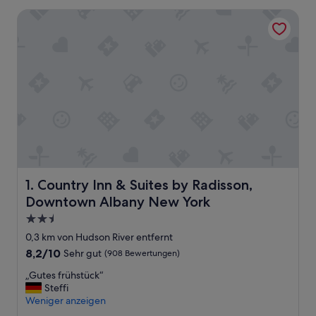
Country Inn & Suites by Radisson, Downtown Albany New 
Country Inn & Suites by Radisson, Downtown Albany Ne
1. Country Inn & Suites by Radisson,
Downtown Albany New York
2.5-
Sterne-
0,3 km von Hudson River entfernt
Unterkunft
8.2
8,2/10
Sehr gut
(908 Bewertungen)
von
„
„Gutes frühstück“
10,
G
Steffi
Sehr
u
Weniger anzeigen
gut,
t
(908