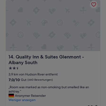
Quality Inn & Suites Glenmont - Albany South
e
o
.
s
ß
.
i
,
“
g
a
n
l
s
l
s
e
a
r
y
d
t
i
h
n
e
g
y
s
Quality Inn & Suites Glenmont - Albany South
14. Quality Inn & Suites Glenmont -
a
f
r
Albany South
ü
e
r
2.5-
n
m
Sterne-
o
3,9 km von Hudson River entfernt
e
Unterkunft
t
7.0
7,0/10
Gut
(660 Bewertungen)
i
r
von
n
e
„
„Room was marked as non-smoking but smelled like an
10,
e
s
R
ashtray.“
Gut,
B
p
o
Anonymer Reisender
(660
e
o
o
Weniger anzeigen
Bewertungen)
g
n
m