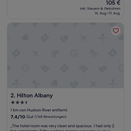
Der
105 €
e
Bewertungen)
Preis
inkl. Steuern & Gebühren
s
beträgt
16. Aug.–17. Aug.
f
105 €
r
Hilton Albany
ü
h
s
t
ü
c
k
“
Hilton Albany
2. Hilton Albany
3.5-
Sterne-
1 km von Hudson River entfernt
Unterkunft
7.4
7,4/10
Gut
(1.165 Bewertungen)
von
„
„The hotel room was very clean and spacious. I had only 2
10,
T