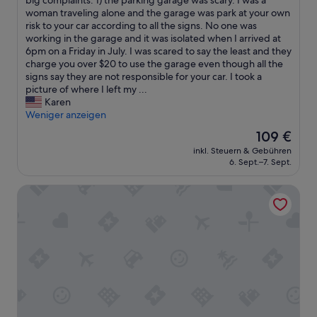
big complaints: 1) the parking garage was scary. I was a
Gut,
h
woman traveling alone and the garage was park at your own
(1.165
e
risk to your car according to all the signs. No one was
Bewertungen)
h
working in the garage and it was isolated when I arrived at
o
6pm on a Friday in July. I was scared to say the least and they
t
charge you over $20 to use the garage even though all the
e
signs say they are not responsible for your car. I took a
l
picture of where I left my ...
r
Karen
o
Weniger anzeigen
o
Der
109 €
m
Preis
inkl. Steuern & Gebühren
w
beträgt
6. Sept.–7. Sept.
a
109 €
s
Hyatt Place Albany/Downtown
v
e
r
y
c
l
e
a
n
a