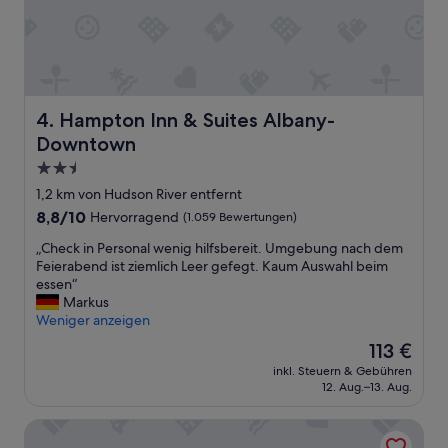
m
i
p
m
l
m
a
e
i
r
n
,
t
s
Hampton Inn & Suites Albany-Downtown
4. Hampton Inn & Suites Albany-
s
e
Downtown
:
h
1
r
2.5-
)
s
Sterne-
1,2 km von Hudson River entfernt
t
a
Unterkunft
8.8
8,8/10
Hervorragend
(1.059 Bewertungen)
h
u
von
e
b
„
„Check in Personal wenig hilfsbereit. Umgebung nach dem
10,
p
e
C
Feierabend ist ziemlich Leer gefegt. Kaum Auswahl beim
Hervorragend,
a
r
h
essen“
(1.059
r
u
e
Markus
Bewertungen)
k
n
c
Weniger anzeigen
i
d
k
n
m
Der
113 €
i
g
o
Preis
inkl. Steuern & Gebühren
n
g
d
beträgt
12. Aug.–13. Aug.
P
a
e
113 €
e
r
r
Renaissance Albany Hotel
r
a
n
s