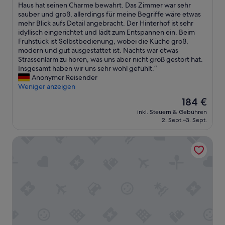
D
Haus hat seinen Charme bewahrt. Das Zimmer war sehr
Wunderbar,
v
e
sauber und groß, allerdings für meine Begriffe wäre etwas
(554
e
r
mehr Blick aufs Detail angebracht. Der Hinterhof ist sehr
Bewertungen)
d
E
idyllisch eingerichtet und lädt zum Entspannen ein. Beim
a
m
Frühstück ist Selbstbedienung, wobei die Küche groß,
t
p
modern und gut ausgestattet ist. Nachts war etwas
6
f
Strassenlärm zu hören, was uns aber nicht groß gestört hat.
p
a
Insgesamt haben wir uns sehr wohl gefühlt.“
m
n
Anonymer Reisender
o
g
Weniger anzeigen
n
w
a
Der
184 €
a
F
Preis
inkl. Steuern & Gebühren
r
r
beträgt
2. Sept.–3. Sept.
s
i
184 €
e
d
Marriott Albany
h
a
r
y
f
i
r
n
e
J
u
u
n
l
d
y
l
.
i