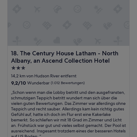
u
n
s
n
n
t
f
e
i
t
n
“
.
e
U
i
n
n
k
.
l
B
a
The Century House Latham - North Albany, an Ascend Co
e
18. The Century House Latham - North
r
i
Albany, an Ascend Collection Hotel
e
m
V
3.0-
F
e
r
Sterne-
14,2 km von Hudson River entfernt
r
ü
Unterkunft
9.2
9,2/10
Wunderbar
(1.012 Bewertungen)
h
h
von
ä
s
„
„Schon wenn man die Lobby betritt und den ausgefransten,
10,
l
t
S
schmutzigen Teppich betritt wundert man sich über die
Wunderbar,
t
ü
c
vielen guten Bewertungen. Das Zimmer war allerdings ohne
(1.012
n
c
h
Teppich und recht sauber. Allerdings kam kein richtig gutes
Bewertungen)
i
k
o
Gefühl auf, hatte ich doch im Flur erst eine Kakerlake
s
i
n
bemerkt. So schliefen wir mit 18 Grad im Zimmer und Licht
s
s
w
an. Frühstück war gut und vieles selbst gemacht. Der Pool ist
e
t
e
ausreichend. Insgesamt trotzdem eines der besseren Hotels
z
S
n
auf US Boden. “