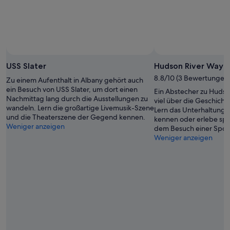
.
r
z
I
d
e
n
i
i
s
n
b
g
g
e
e
s
d
s
o
r
USS Slater
Hudson River Way
a
h
o
m
n
8.8/10 (3 Bewertungen
Zu einem Aufenthalt in Albany gehört auch
h
t
e
ein Besuch von USS Slater, um dort einen
Ein Abstecher zu Hudso
t
h
T
Nachmittag lang durch die Ausstellungen zu
viel über die Geschicht
w
a
e
wandeln. Lern die großartige Livemusik-Szene
Lern das Unterhaltungs
h
b
p
und die Theaterszene der Gegend kennen.
kennen oder erlebe s
e
e
p
Weniger anzeigen
dem Besuch einer Sport
n
n
i
Weniger anzeigen
c
w
c
h
i
h
n
r
u
i
u
n
c
n
d
h
s
r
t
s
e
d
e
c
i
h
h
e
r
t