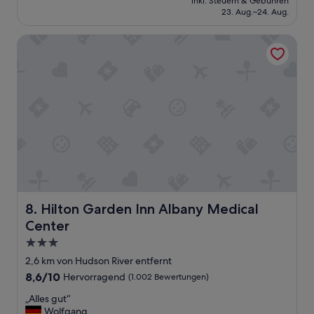
Wunderbar,
inkl. Steuern & Gebühren
s
r
beträgt
23. Aug.–24. Aug.
(624
w
a
130 €
Bewertungen)
a
c
Hilton Garden Inn Albany Medical Center
h
c
l
o
b
r
e
d
i
i
m
n
e
g
s
t
s
o
e
a
n
l
“
l
t
Hilton Garden Inn Albany Medical Center
8. Hilton Garden Inn Albany Medical
h
e
Center
s
3.0-
i
Sterne-
g
2,6 km von Hudson River entfernt
Unterkunft
n
8.6
8,6/10
Hervorragend
(1.002 Bewertungen)
s
von
.
„
„Alles gut“
10,
N
A
Wolfgang
Hervorragend,