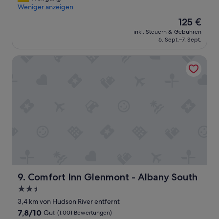
o
l
Weniger anzeigen
(1.002
o
l
Bewertungen)
Der
125 €
n
e
Preis
inkl. Steuern & Gebühren
e
s
beträgt
6. Sept.–7. Sept.
w
g
125 €
a
u
Comfort Inn Glenmont - Albany South
s
t
w
“
o
r
k
i
n
g
i
n
t
h
e
g
Comfort Inn Glenmont - Albany South
9. Comfort Inn Glenmont - Albany South
a
2.5-
r
Sterne-
a
3,4 km von Hudson River entfernt
g
Unterkunft
7.8
7,8/10
Gut
(1.001 Bewertungen)
e