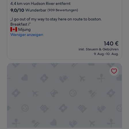
t
Sterne-
4,4 km von Hudson River entfernt
e
Unterkunft
9.0
9,0/10
Wunderbar
(939 Bewertungen)
r
von
h
„
„I go out of my way to stay here on route to boston.
10,
o
I
Breakfast i“
Wunderbar,
f
g
Mijung
(939
i
o
Weniger anzeigen
Bewertungen)
s
o
Der
140 €
t
u
Preis
s
inkl. Steuern & Gebühren
t
beträgt
e
9. Aug.–10. Aug.
o
140 €
h
f
r
TownePlace Suites by Marriott Albany Downtown/Medical
m
i
y
d
w
y
a
l
y
l
t
i
o
s
s
c
t
h
a
e
y
i
h
n
e