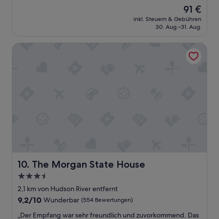
von
a
Der
91 €
10,
n
Preis
Gut,
inkl. Steuern & Gebühren
d
beträgt
30. Aug.–31. Aug.
(1.001
i
91 €
Bewertungen)
t
The Morgan State House
w
a
s
i
s
o
l
a
t
e
d
w
h
The Morgan State House
10. The Morgan State House
e
n
3.5-
I
Sterne-
2,1 km von Hudson River entfernt
a
Unterkunft
9.2
9,2/10
Wunderbar
(554 Bewertungen)
r
von
r
„
„Der Empfang war sehr freundlich und zuvorkommend. Das
10,
i