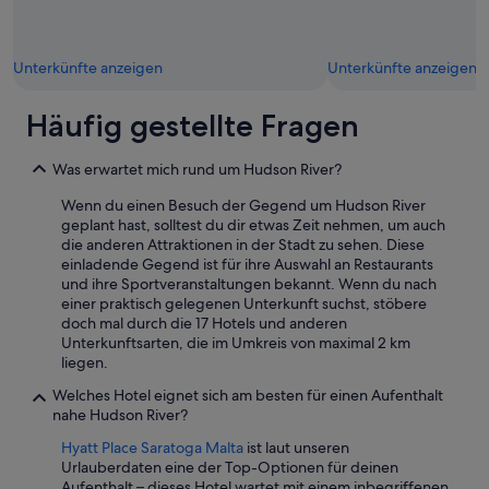
K
w
s
o
o
a
s
h
u
t
l
Unterkünfte anzeigen
Unterkünfte anzeigen
b
e
g
e
n
e
r
Häufig gestellte Fragen
f
f
.
ü
ü
A
r
h
l
Was erwartet mich rund um Hudson River?
Ü
l
l
b
t
Wenn du einen Besuch der Gegend um Hudson River
e
e
.
geplant hast, solltest du dir etwas Zeit nehmen, um auch
r
r
“
die anderen Attraktionen in der Stadt zu sehen. Diese
d
n
einladende Gegend ist für ihre Auswahl an Restaurants
i
a
und ihre Sportveranstaltungen bekannt. Wenn du nach
n
c
einer praktisch gelegenen Unterkunft suchst, stöbere
g
h
doch mal durch die 17 Hotels und anderen
s
t
Unterkunftsarten, die im Umkreis von maximal 2 km
k
u
liegen.
a
n
m
g
Welches Hotel eignet sich am besten für einen Aufenthalt
k
s
nahe Hudson River?
e
o
i
Hyatt Place Saratoga Malta
ist laut unseren
f
n
Urlauberdaten eine der Top-Optionen für deinen
o
r
Aufenthalt – dieses Hotel wartet mit einem inbegriffenen