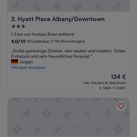
n
d
s
p
Hyatt Place Albany/Downtown
3. Hyatt Place Albany/Downtown
a
3.0-
c
Sterne-
i
1,3 km von Hudson River entfernt
o
Unterkunft
9.0
9,0/10
Wunderbar
(1.790 Bewertungen)
u
von
s
„
„Große geräumige Zimmer, sehr sauber und modern. Gutes
10,
.
G
Frühstück und sehr freundliches Personal.“
Wunderbar,
I
r
Jürgen
(1.790
h
o
Weniger anzeigen
Bewertungen)
a
ß
Der
134 €
d
e
Preis
o
inkl. Steuern & Gebühren
g
beträgt
6. Sept.–7. Sept.
n
e
134 €
l
r
y
Hampton Inn & Suites Albany-Downtown
ä
2
u
b
m
i
i
g
g
c
e
o
Z