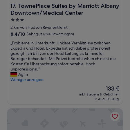
g
r
TownePlace Suites by Marriott Albany Downtown/Medic
17. TownePlace Suites by Marriott Albany
e
e
Downtown/Medical Center
r
o
i
n
3.0-
c
r
Sterne-
2 km von Hudson River entfernt
h
o
Unterkunft
t
8.4
8,4/10
Sehr gut
(894 Bewertungen)
u
e
von
t
„
„Probleme in Unterkunft. Unklare Verhältnisse zwischen
t
10,
e
P
Expedia und Hotel. Expedia hat sch dabei professionell
u
Sehr
t
r
gezeigt. Ich bin von der Hotel Leitung als krimineller
n
gut,
o
o
Betrüger behandelt. Mit Polizei bedroht when ch nicht die
d
(894
b
b
Kosten für Übernachtung sofort bezahle. Hoch
l
Bewertungen)
o
l
unprofessional.“
ä
s
e
Agim
d
t
m
Weniger anzeigen
t
o
e
z
n
Der
133 €
i
u
.
Preis
inkl. Steuern & Gebühren
n
m
B
beträgt
9. Aug.–10. Aug.
U
E
r
133 €
n
n
e
The Century House Latham - North Albany, an Ascend Coll
t
t
a
e
s
k
r
p
f
k
a
a