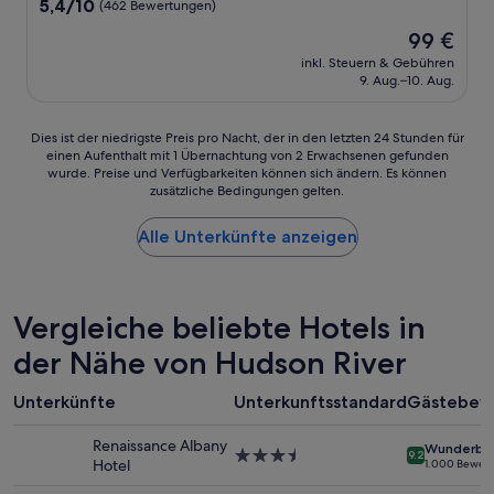
n
5.4
5,4/10
(462 Bewertungen)
n
s
T
von
e
t
Der
99 €
e
10,
l
a
Preis
p
(462
inkl. Steuern & Gebühren
l
t
beträgt
p
9. Aug.–10. Aug.
Bewertungen)
g
t
99 €
i
e
e
c
z
t
Dies
Dies ist der niedrigste Preis pro Nacht, der in den letzten 24 Stunden für
h
e
i
einen Aufenthalt mit 1 Übernachtung von 2 Erwachsenen gefunden
ist
b
i
wurde. Preise und Verfügbarkeiten können sich ändern. Es können
s
der
e
g
zusätzliche Bedingungen gelten.
t
niedrigste
t
t
.
Preis
r
.
N
Alle Unterkünfte anzeigen
pro
i
I
a
Nacht,
t
c
c
der
t
h
h
in
w
b
t
den
Vergleiche beliebte Hotels in
u
i
s
letzten
n
n
der Nähe von Hudson River
w
24 Stunden
d
v
a
für
e
o
r
einen
r
Unterkünfte
Unterkunftsstandard
Gästebew
n
e
Aufenthalt
t
d
t
mit
m
Renaissance Albany
e
Wunderba
w
1 Übernachtung
3.5-
a
9.2
Hotel
1.000 Bewer
r
a
von
Sterne-
n
H
s