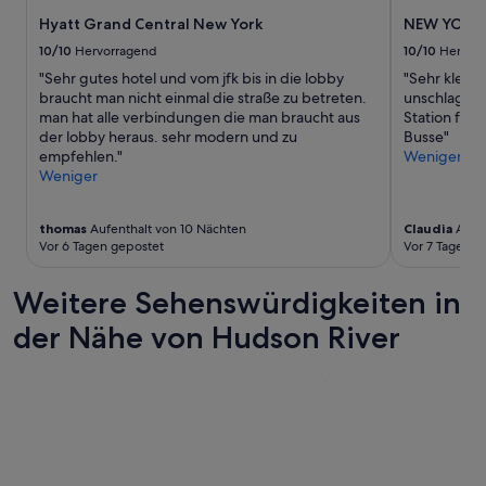
n
e
B
s
Hyatt Grand Central New York
NEW YORKE
r
e
a
t
10/10
Hervorragend
10/10
Hervor
t
b
u
r
"Sehr gutes hotel und vom jfk bis in die lobby
"Sehr kleine
e
n
ü
braucht man nicht einmal die straße zu betreten.
unschlagbar
r
g
g
man hat alle verbindungen die man braucht aus
Station fü
n
e
e
der lobby heraus. sehr modern und zu
Busse"
i
n
r
empfehlen."
Weniger
c
.
b
Weniger
h
D
e
t
a
h
g
s
thomas
Aufenthalt von 10 Nächten
Claudia
Aufen
a
r
Z
Vor 6 Tagen gepostet
Vor 7 Tagen g
n
o
i
d
ß
m
e
Weitere Sehenswürdigkeiten in
g
m
l
e
e
der Nähe von Hudson River
t
s
r
.
t
w
M
ö
a
i
r
r
t
t
a
P
h
l
o
a
l
l
t
e
i