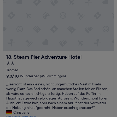
v
a
t
o
t
i
m
u
s
B
n
c
u
s
h
f
d
d
f
i
i
e
e
e
t
s
"
.
c
F
S
h
i
p
ö
c
Steam Pier Adventure Hotel
18. Steam Pier Adventure Hotel
a
n
k
r
e
2.0-
a
t
U
Sterne-
"
Tromsø
K
m
-
Unterkunft
o
9.0
9,0/10
Wunderbar
(46 Bewertungen)
g
a
s
von
e
l
„
„Seafront ist ein kleines, nicht ungemütliches Nest mit sehr
t
10,
b
s
S
wenig Platz. Das Bad schön, an manchen Stellen fehlen Fliesen,
e
Wunderbar,
u
o
e
als wäre es noch nicht ganz fertig. Haben auf das Puffin im
n
(46
n
d
a
Haupthaus gewechselt- gegen Aufpreis. Wunderschön! Toller
u
Bewertungen)
g
i
f
Ausblick! Etwas kalt, aber nach einem Anruf hat der Vermieter
n
u
e
r
die Heizung hinaufgedreht. Haben es sehr genossen!“
d
n
K
o
Christiane
a
d
a
n
Weniger anzeigen