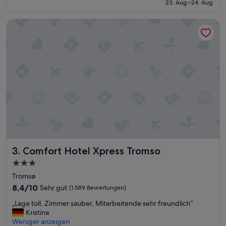
beträgt
23. Aug.–24. Aug.
m
d
113 €
H
e
Comfort Hotel Xpress Tromso
a
r
f
e
e
t
n
w
g
a
e
s
l
k
e
l
g
e
e
i
n
n
,
.
i
K
d
e
Comfort Hotel Xpress Tromso
3. Comfort Hotel Xpress Tromso
e
i
a
n
3.0-
l
e
Sterne-
Tromsø
e
M
Unterkunft
r
8.4
ö
8,4/10
Sehr gut
(1.589 Bewertungen)
A
von
g
„
„Lage toll, Zimmer sauber, Mitarbeitende sehr freundlich“
u
10,
l
L
Kristina
s
Sehr
i
a
Weniger anzeigen
g
gut,
c