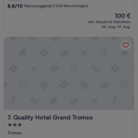
S
Unterkunft
8.8
8,8/10
Hervorragend
t
(1.006 Bewertungen)
von
o
Der
100 €
10,
c
Preis
Hervorragend,
inkl. Steuern & Gebühren
k
beträgt
30. Aug.–31. Aug.
(1.006
m
100 €
Bewertungen)
i
Quality Hotel Grand Tromso
t
A
u
s
s
i
c
h
t
.
“
Quality Hotel Grand Tromso
7. Quality Hotel Grand Tromso
3.0-
Sterne-
Tromso