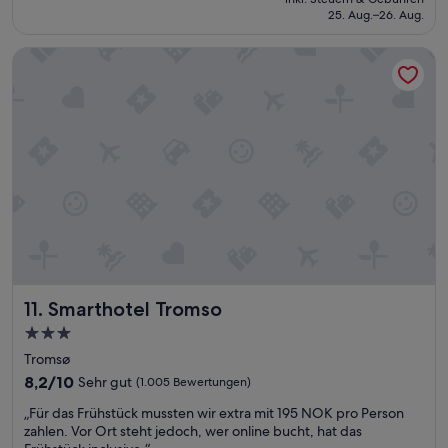
r
e
beträgt
25. Aug.–26. Aug.
e
i
110 €
í
t
Smarthotel Tromso
b
u
l
n
e
d
u
s
n
e
a
h
e
r
x
z
p
u
e
v
r
o
i
r
e
k
n
o
Smarthotel Tromso
11. Smarthotel Tromso
c
m
i
m
3.0-
a
e
Sterne-
Tromsø
m
n
Unterkunft
a
8.2
8,2/10
Sehr gut
(1.005 Bewertungen)
d
r
von
,
„
„Für das Frühstück mussten wir extra mit 195 NOK pro Person
a
10,
s
F
zahlen. Vor Ort steht jedoch, wer online bucht, hat das
v
Sehr
o