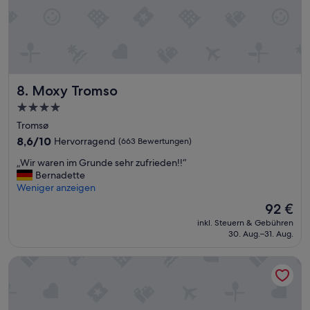
n
t
h
a
l
t
r
Moxy Tromso
8. Moxy Tromso
u
n
4.0-
d
Sterne-
Tromsø
u
Unterkunft
m
8.6
8,6/10
Hervorragend
(663 Bewertungen)
z
von
„
„Wir waren im Grunde sehr zufrieden!!“
u
10,
W
Bernadette
f
Hervorragend,
i
Weniger anzeigen
r
(663
r
i
Bewertungen)
Der
92 €
w
e
Preis
inkl. Steuern & Gebühren
a
d
beträgt
30. Aug.–31. Aug.
r
e
92 €
e
n
Tromsø Lodge & Camping
n
.
i
D
m
a
G
s