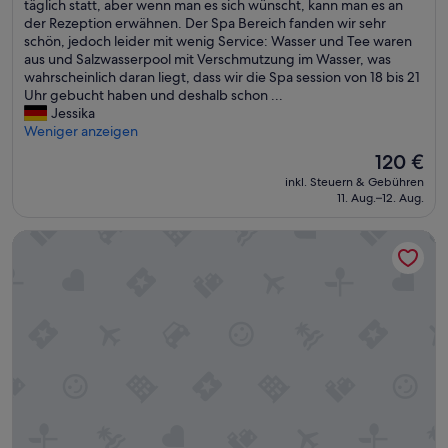
m
t
f
täglich statt, aber wenn man es sich wünscht, kann man es an
Bewertungen)
t
i
ü
r
o
der Rezeption erwähnen. Der Spa Bereich fanden wir sehr
e
n
t
e
d
schön, jedoch leider mit wenig Service: Wasser und Tee waren
l
k
l
m
e
aus und Salzwasserpool mit Verschmutzung im Wasser, was
s
l
i
f
r
wahrscheinlich daran liegt, dass wir die Spa session von 18 bis 21
s
u
c
r
a
Uhr gebucht haben und deshalb schon ...
e
d
h
e
n
Jessika
h
i
e
u
d
Weniger anzeigen
r
e
s
n
e
g
Der
120 €
r
N
d
r
e
Preis
t
e
inkl. Steuern & Gebühren
l
e
f
beträgt
,
s
11. Aug.–12. Aug.
i
I
a
120 €
d
t
c
m
l
a
m
Yggdrasil Farmhotel Retreat, Spa & Yoga
h
b
l
s
i
e
i
e
i
t
s
s
n
s
s
P
s
.
t
e
e
e
E
s
h
r
.
i
e
r
s
D
n
h
w
o
a
b
r
e
n
s
e
p
n
a
P
s
r
i
l
e
o
a
g
,
r
n