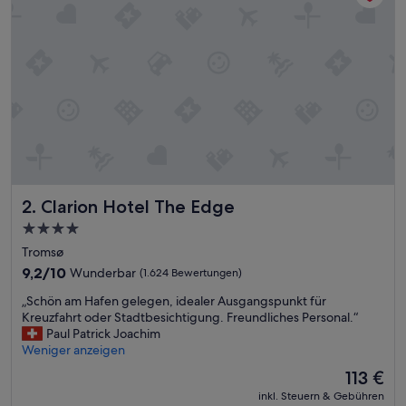
k
v
o
l
l
e
s
m
o
d
e
r
Clarion Hotel The Edge
2. Clarion Hotel The Edge
n
e
4.0-
s
Sterne-
Tromsø
Z
Unterkunft
i
9.2
9,2/10
Wunderbar
(1.624 Bewertungen)
m
von
„
„Schön am Hafen gelegen, idealer Ausgangspunkt für
m
10,
S
Kreuzfahrt oder Stadtbesichtigung. Freundliches Personal.“
e
Wunderbar,
c
Paul Patrick Joachim
r
(1.624
h
Weniger anzeigen
.
Bewertungen)
ö
L
Der
113 €
n
e
Preis
inkl. Steuern & Gebühren
a
i