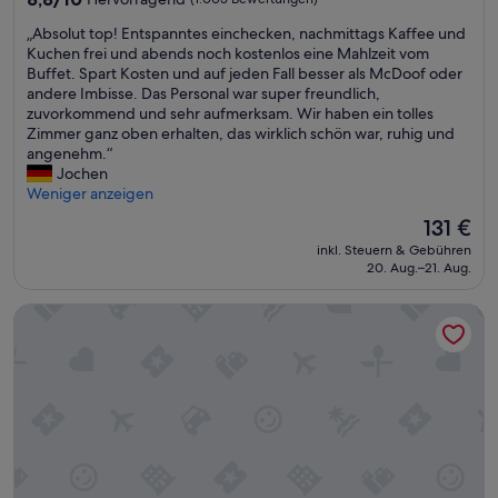
o
von
–
n
„
„Absolut top! Entspanntes einchecken, nachmittags Kaffee und
10,
v
l
A
Kuchen frei und abends noch kostenlos eine Mahlzeit vom
Hervorragend,
o
i
b
Buffet. Spart Kosten und auf jeden Fall besser als McDoof oder
(1.003
n
n
s
andere Imbisse. Das Personal war super freundlich,
Bewertungen)
d
e
o
zuvorkommend und sehr aufmerksam. Wir haben ein tolles
o
b
l
Zimmer ganz oben erhalten, das wirklich schön war, ruhig und
r
u
u
angenehm.“
t
c
t
Jochen
a
h
t
Weniger anzeigen
u
t
o
s
Der
131 €
,
p
w
Preis
h
inkl. Steuern & Gebühren
!
a
beträgt
a
20. Aug.–21. Aug.
E
r
131 €
t
n
e
d
Skaret by Vander
t
n
a
s
a
s
p
l
F
a
l
r
n
e
ü
n
w
h
t
i
s
e
c
t
s
h
ü
e