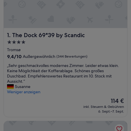
The Dock 69°39 by Scandic
1. The Dock 69°39 by Scandic
4.0-
Sterne-
Tromsø
Unterkunft
9.4
9,4/10
Außergewöhnlich
(344 Bewertungen)
von
„
„Sehr geschmackvolles modernes Zimmer. Leider etwas klein.
10,
S
Keine Möglichkeit der Kofferablage. Schönes großes
Außergewöhnlich,
e
Duschbad. Empfehlenswertes Restaurant im 10. Stock mit
(344
h
Aussicht.“
Bewertungen)
r
Susanne
g
Weniger anzeigen
e
Der
114 €
s
Preis
inkl. Steuern & Gebühren
c
beträgt
6. Sept.–7. Sept.
h
114 €
m
Clarion Hotel The Edge
a
c