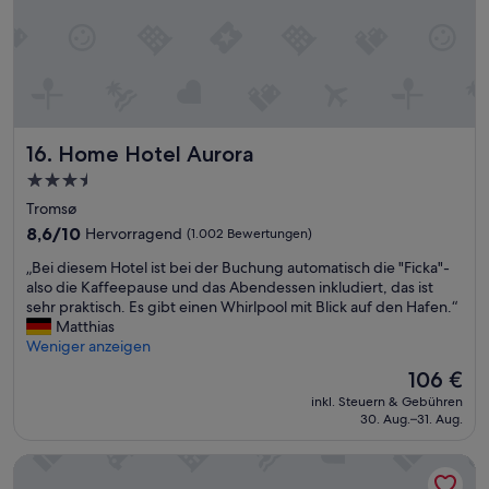
d
s
e
A
y
e
u
.
u
s
W
n
f
i
d
l
t
K
u
h
u
g
Home Hotel Aurora
16. Home Hotel Aurora
n
c
s
o
h
z
3.5-
h
e
i
Sterne-
Tromsø
u
n
e
Unterkunft
m
8.6
f
8,6/10
Hervorragend
(1.002 Bewertungen)
l
a
von
r
e
„
„Bei diesem Hotel ist bei der Buchung automatisch die "Ficka"-
n
10,
e
b
B
also die Kaffeepause und das Abendessen inkludiert, das ist
c
Hervorragend,
i
e
e
sehr praktisch. Es gibt einen Whirlpool mit Blick auf den Hafen.“
o
(1.002
u
q
i
Matthias
n
Bewertungen)
n
u
d
Weniger anzeigen
t
d
e
i
a
a
Der
m
106 €
e
c
b
Preis
u
inkl. Steuern & Gebühren
s
t
e
beträgt
n
30. Aug.–31. Aug.
e
.
n
106 €
d
m
“
d
s
First Hotel Skansen
H
s
c
o
n