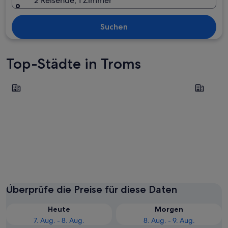
2 Reisende, 1 Zimmer
Suchen
Top-Städte in Troms
Tromsø
Harstad
Tromsø
Harstad
Überprüfe die Preise für diese Daten
Heute
Morgen
7. Aug. - 8. Aug.
8. Aug. - 9. Aug.