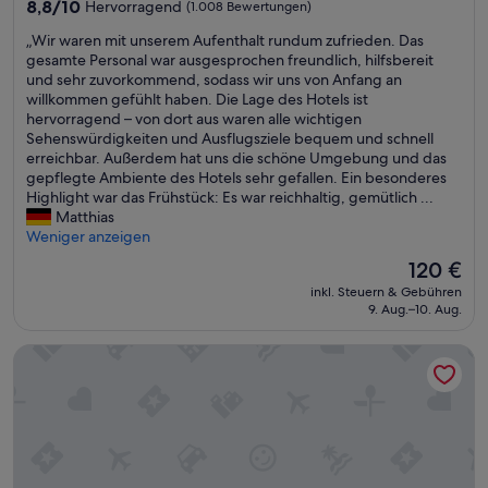
Unterkunft
8.8
8,8/10
Hervorragend
(1.008 Bewertungen)
von
„
„Wir waren mit unserem Aufenthalt rundum zufrieden. Das
10,
W
gesamte Personal war ausgesprochen freundlich, hilfsbereit
Hervorragend,
i
und sehr zuvorkommend, sodass wir uns von Anfang an
(1.008
r
willkommen gefühlt haben. Die Lage des Hotels ist
Bewertungen)
w
hervorragend – von dort aus waren alle wichtigen
a
Sehenswürdigkeiten und Ausflugsziele bequem und schnell
r
erreichbar. Außerdem hat uns die schöne Umgebung und das
e
gepflegte Ambiente des Hotels sehr gefallen. Ein besonderes
n
Highlight war das Frühstück: Es war reichhaltig, gemütlich ...
m
Matthias
i
Weniger anzeigen
t
Der
120 €
u
Preis
inkl. Steuern & Gebühren
n
beträgt
9. Aug.–10. Aug.
s
120 €
e
Moxy Tromso
r
e
m
A
u
f
e