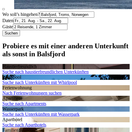
Wo soll’s hingehen?
Daten
Gäste
Suchen
Probiere es mit einer anderen Unterkunft
als sonst in Balsfjord
Haustier­freundlich
Suche nach haustierfreundlichen Unterkünften
Whirlpool
Suche nach Unterkünften mit Whirlpool
Ferien­wohnung
Nach Ferienwohnungen suchen
Apartment
Suche nach Apartments
Wasserpark
Suche nach Unterkünften mit Wasserpark
Aparthotel
Suche nach Aparthotels
Familien­freundlich