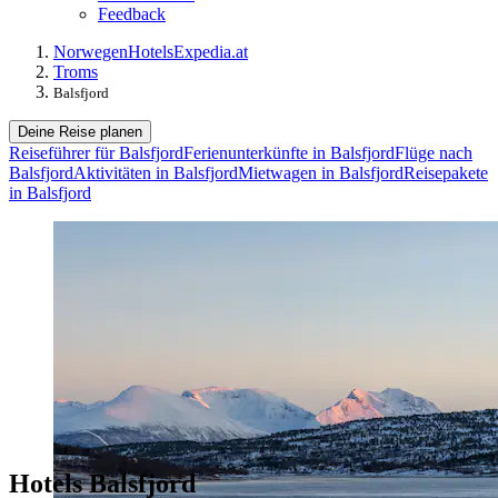
Feedback
Norwegen
Hotels
Expedia.at
Troms
Balsfjord
Deine Reise planen
Reiseführer für Balsfjord
Ferienunterkünfte in Balsfjord
Flüge nach
Balsfjord
Aktivitäten in Balsfjord
Mietwagen in Balsfjord
Reisepakete
in Balsfjord
Hotels Balsfjord