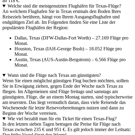
ab 118 €.
Welche sind die meistgenutzten Flughäfen für Texas-Flüge?
An welchem Flughafen Sie in Texas erstmals den Boden Ihres
Reiseziels berühren, hängt von Ihrem Ausgangsflughafen und
endgültigen Ziel ab. Im Folgenden finden Sie eine Liste der
populärsten Flughäfen der Region:
Dallas, Texas (DFW-Dallas-Fort Worth) – 27.169 Flüge pro
Monat.
Houston, Texas (IAH-George Bush) – 18.052 Flüge pro
Monat.
Austin, Texas (AUS-Austin-Bergstrom) – 6.566 Flüge pro
Monat.
Wann sind die Flüge nach Texas am günstigsten?
Wenn Sie einen möglichst günstigen Flug buchen möchten, sollten
Sie in Erwägung ziehen, gegen Ende der Woche nach Texas zu
fliegen. Im Allgemeinen sind Flüge freitags und samstags am
günstigsten. Flüge, die an einem Montag starten, sind typischerweise
am teuersten. Das liegt vermutlich daran, dass viele Reisende das
Wochenende für letzte Reisevorbereitungen nutzen und dann zu
Beginn der Woche verreisen.
Wie viel bezahlt man für ein Ticket für einen Texas-Flug?
In den letzten sieben Tagen betrugen die Preise für Flüge nach
Texas zwischen 235 € und 951 €. Es gilt jedoch immer der Leitsatz:
Der frühe Vogel fängt den Wurm!