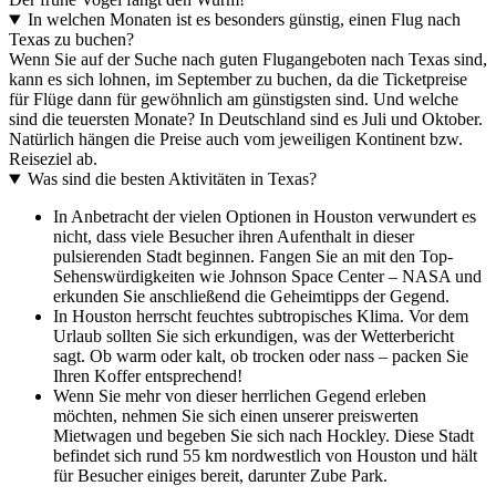
In welchen Monaten ist es besonders günstig, einen Flug nach
Texas zu buchen?
Wenn Sie auf der Suche nach guten Flugangeboten nach Texas sind,
kann es sich lohnen, im September zu buchen, da die Ticketpreise
für Flüge dann für gewöhnlich am günstigsten sind. Und welche
sind die teuersten Monate? In Deutschland sind es Juli und Oktober.
Natürlich hängen die Preise auch vom jeweiligen Kontinent bzw.
Reiseziel ab.
Was sind die besten Aktivitäten in Texas?
In Anbetracht der vielen Optionen in Houston verwundert es
nicht, dass viele Besucher ihren Aufenthalt in dieser
pulsierenden Stadt beginnen. Fangen Sie an mit den Top-
Sehenswürdigkeiten wie Johnson Space Center – NASA und
erkunden Sie anschließend die Geheimtipps der Gegend.
In Houston herrscht feuchtes subtropisches Klima. Vor dem
Urlaub sollten Sie sich erkundigen, was der Wetterbericht
sagt. Ob warm oder kalt, ob trocken oder nass – packen Sie
Ihren Koffer entsprechend!
Wenn Sie mehr von dieser herrlichen Gegend erleben
möchten, nehmen Sie sich einen unserer preiswerten
Mietwagen und begeben Sie sich nach Hockley. Diese Stadt
befindet sich rund 55 km nordwestlich von Houston und hält
für Besucher einiges bereit, darunter Zube Park.