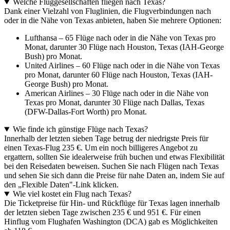
Welche Fluggesellschaften fliegen nach Texas?
Dank einer Vielzahl von Fluglinien, die Flugverbindungen nach
oder in die Nähe von Texas anbieten, haben Sie mehrere Optionen:
Lufthansa – 65 Flüge nach oder in die Nähe von Texas pro
Monat, darunter 30 Flüge nach Houston, Texas (IAH-George
Bush) pro Monat.
United Airlines – 60 Flüge nach oder in die Nähe von Texas
pro Monat, darunter 60 Flüge nach Houston, Texas (IAH-
George Bush) pro Monat.
American Airlines – 30 Flüge nach oder in die Nähe von
Texas pro Monat, darunter 30 Flüge nach Dallas, Texas
(DFW-Dallas-Fort Worth) pro Monat.
Wie finde ich günstige Flüge nach Texas?
Innerhalb der letzten sieben Tage betrug der niedrigste Preis für
einen Texas-Flug 235 €. Um ein noch billigeres Angebot zu
ergattern, sollten Sie idealerweise früh buchen und etwas Flexibilität
bei den Reisedaten beweisen. Suchen Sie nach Flügen nach Texas
und sehen Sie sich dann die Preise für nahe Daten an, indem Sie auf
den „Flexible Daten"-Link klicken.
Wie viel kostet ein Flug nach Texas?
Die Ticketpreise für Hin- und Rückflüge für Texas lagen innerhalb
der letzten sieben Tage zwischen 235 € und 951 €. Für einen
Hinflug vom Flughafen Washington (DCA) gab es Möglichkeiten