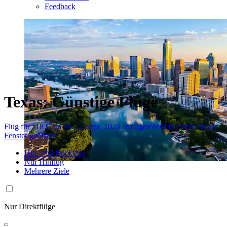
Feedback
Texas: Günstige Flüge
Flug für 118 € am Sa., 5. Sept. 2026 anzeigen
Wird in einem neuen
Fenster geöffnet
Hin- und Rückflug
Nur Hinflug
Mehrere Ziele
Nur Direktflüge