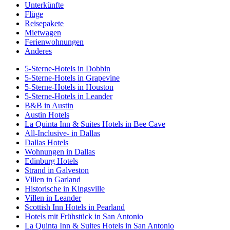
Unterkünfte
Flüge
Reisepakete
Mietwagen
Ferienwohnungen
Anderes
5-Sterne-Hotels in Dobbin
5-Sterne-Hotels in Grapevine
5-Sterne-Hotels in Houston
5-Sterne-Hotels in Leander
B&B in Austin
Austin Hotels
La Quinta Inn & Suites Hotels in Bee Cave
All-Inclusive- in Dallas
Dallas Hotels
Wohnungen in Dallas
Edinburg Hotels
Strand in Galveston
Villen in Garland
Historische in Kingsville
Villen in Leander
Scottish Inn Hotels in Pearland
Hotels mit Frühstück in San Antonio
La Quinta Inn & Suites Hotels in San Antonio