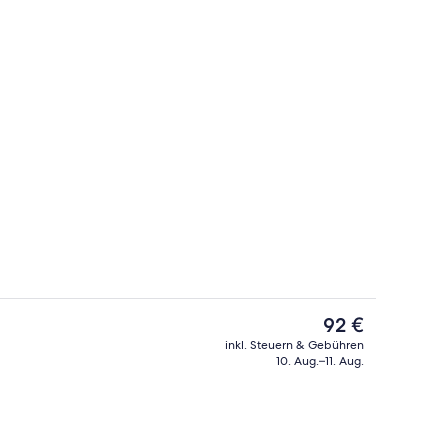
h
Rezeption
Der
92 €
aktuelle
inkl. Steuern & Gebühren
Preis
10. Aug.–11. Aug.
er | Select-Comfort-Betten, Zimmersafe, Schreibtisch, Verdunkelungsvorh
Innendetails
beträgt
92 €.