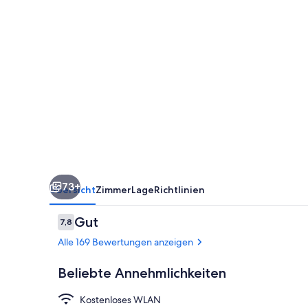
73+
Übersicht
Zimmer
Lage
Richtlinien
Bewertungen
Gut
7,8
7,8 von 10.
Alle 169 Bewertungen anzeigen
Beliebte Annehmlichkeiten
Kostenloses WLAN