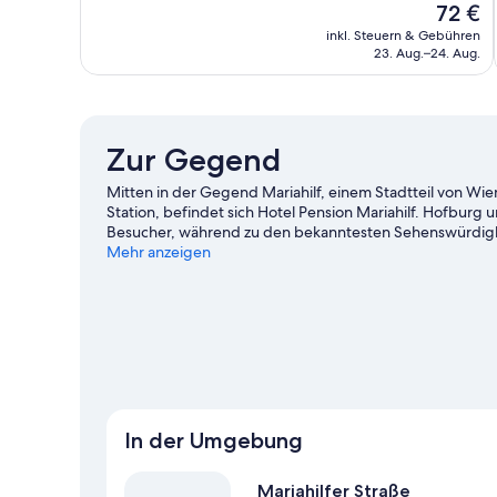
Der
72 €
Hervorragend,
Preis
inkl. Steuern & Gebühren
1.006
beträgt
23. Aug.–24. Aug.
Bewertungen
72 €
Zur Gegend
Mitten in der Gegend Mariahilf, einem Stadtteil von Wie
Station, befindet sich Hotel Pension Mariahilf. Hofburg 
Besucher, während zu den bekanntesten Sehenswürdigke
Schloss Belvedere. Lust auf ein spannendes Event? Dann
Mehr anzeigen
Locations: Wiener Stadthalle und Ernst-Happel-Stadion
Weitere Pensionen in Wien anzeigen
In der Umgebung
Mariahilfer Straße