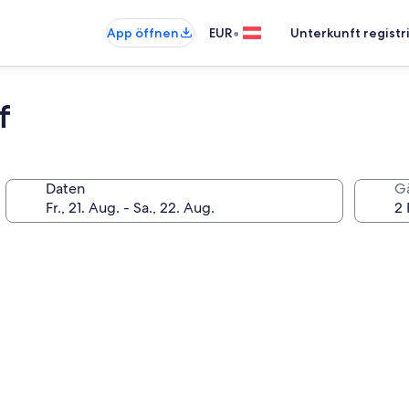
•
App öffnen
EUR
Unterkunft registr
f
Daten
G