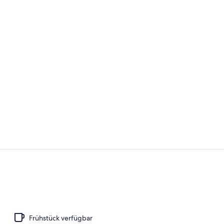
Innenbereic
Vierbettzimm
Frühstück verfügbar