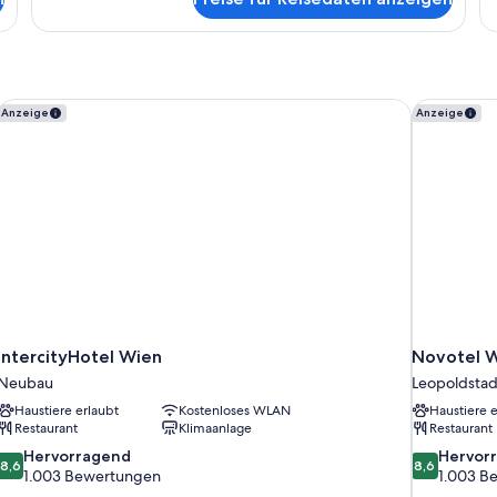
Küche
2
Bä
IntercityHotel Wien
Novotel W
Anzeige
Anzeige
IntercityHotel Wien
Novotel W
Neubau
Leopoldstad
Haustiere erlaubt
Kostenloses WLAN
Haustiere e
Restaurant
Klimaanlage
Restaurant
8.6
8.6
Hervorragend
Hervor
8,6
8,6
von
von
1.003 Bewertungen
1.003 B
10,
10,