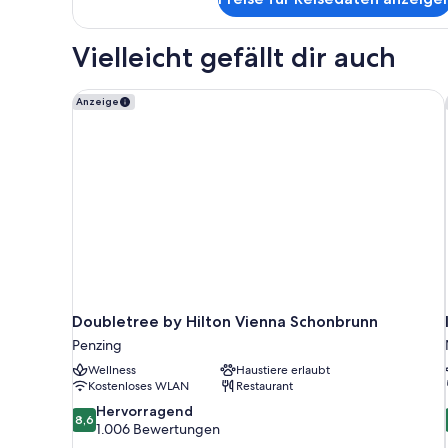
Vierbettzimmer
Vielleicht gefällt dir auch
Doubletree by Hilton Vienna Schonbrunn
Anzeige
Doubletree by Hilton Vienna Schonbrunn
Penzing
Wellness
Haustiere erlaubt
Kostenloses WLAN
Restaurant
8.6
Hervorragend
8,6
von
1.006 Bewertungen
10,