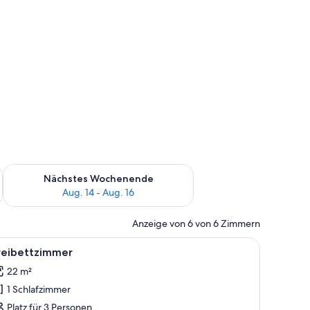
es Wochenende, Aug. 7 - Aug. 9.
Überprüfe die Verfügbarkeit für nächstes Wochenende, Aug. 1
Nächstes Wochenende
Aug. 14 - Aug. 16
Anzeige von 6 von 6 Zimmern
m Sessel und einem Teppich.
le
Ein Hotelzimmer mit zwei Betten, einem Nach
7
reibettzimmer
otos
22 m²
ür
1 Schlafzimmer
reibettzimmer
nzeigen
Platz für 3 Personen