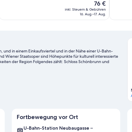
Der
76 €
Hervorragend,
Hervorrage
Preis
inkl. Steuern & Gebühren
1.003
1.003
beträgt
16. Aug.–17. Aug.
Bewertungen
Bewertung
76 €
n, und in einem Einkaufsviertel und in der Nähe einer U-Bahn-
und Wiener Staatsoper sind Höhepunkte für kulturell interessierte
iten der Region Folgendes zählt: Schloss Schönbrunn und
 schau doch mal in den Veranstaltungskalender dieser beiden
.
Zum Reiseführer für Wien
Fortbewegung vor Ort
U-Bahn-Station Neubaugasse –