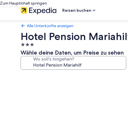
Zum Hauptinhalt springen
Reisen buchen
Alle Unterkünfte anzeigen
Hotel Pension Mariahil
3.0-
Sterne-
Wähle deine Daten, um Preise zu sehen
Unterkunft
Wo soll’s hingehen?
Fotogalerie
von
Hotel
Pension
Mariahilf