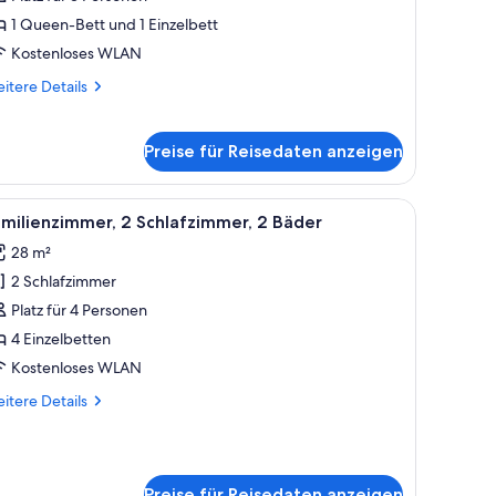
1 Queen-Bett und 1 Einzelbett
Kostenloses WLAN
itere
itere Details
tails
r
eibettzimmer
Preise für Reisedaten anzeigen
gibt ein Fenster mit Vorhängen.
nem Nachttisch, einer Lampe und einem Vorhangfenster.
le
Ein Hotelzimmer mit zwei Einzelbetten, einem
9
milienzimmer, 2 Schlafzimmer, 2 Bäder
otos
28 m²
ür
2 Schlafzimmer
amilienzimmer,
 Schlafzimmer,
Platz für 4 Personen
4 Einzelbetten
äder
Kostenloses WLAN
nzeigen
itere
itere Details
tails
r
milienzimmer,
Schlafzimmer,
Preise für Reisedaten anzeigen