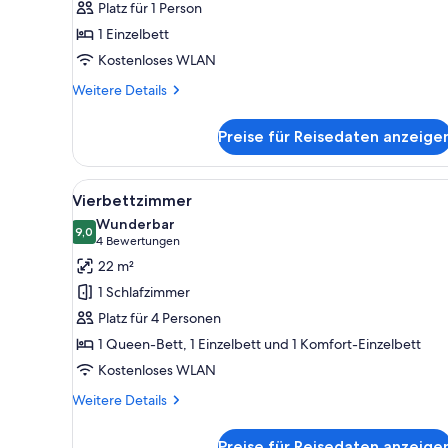
Platz für 1 Person
1 Einzelbett
Kostenloses WLAN
Weitere
Weitere Details
Details
für
Preise für Reisedaten anzeige
Einzelzimmer
Alle
Ein Hotelzimmer mit zwei Bette
7
Vierbettzimmer
Fotos
Wunderbar
für
9,0
9,0 von 10
(4
4 Bewertungen
Vierbettzimmer
Bewertungen)
22 m²
anzeigen
1 Schlafzimmer
Platz für 4 Personen
1 Queen-Bett, 1 Einzelbett und 1 Komfort-Einzelbett
Kostenloses WLAN
Weitere
Weitere Details
Details
für
Preise für Reisedaten anzeige