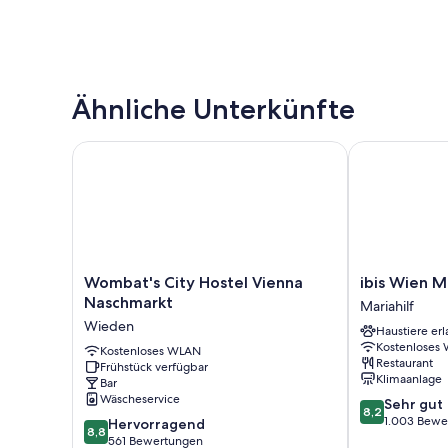
Ähnliche Unterkünfte
Wombat's City Hostel Vienna Naschmarkt
ibis Wien Mari
Wombat's
ibis
Wombat's City Hostel Vienna
ibis Wien Ma
City
Wien
Naschmarkt
Mariahilf
Hostel
Mariahilf
Wieden
Haustiere erl
Vienna
Mariahilf
Kostenloses
Naschmarkt
Kostenloses WLAN
Restaurant
Frühstück verfügbar
Wieden
Klimaanlage
Bar
Wäscheservice
8.2
Sehr gut
8,2
von
1.003 Bewe
8.8
Hervorragend
8,8
10,
von
561 Bewertungen