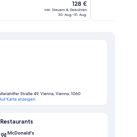
Der
128 €
nd,
Hervorragend,
Preis
inkl. Steuern & Gebühren
715
beträgt
30. Aug.–31. Aug.
en
Bewertungen
128 €
Mariahilfer Straße 49, Vienna, Vienna, 1060
Auf Karte anzeigen
Karte
Restaurants
McDonald's