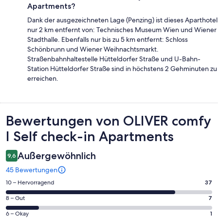
Apartments?
Dank der ausgezeichneten Lage (Penzing) ist dieses Aparthotel
nur 2 km entfernt von: Technisches Museum Wien und Wiener
Stadthalle. Ebenfalls nur bis zu 5 km entfernt: Schloss
Schönbrunn und Wiener Weihnachtsmarkt.
Straßenbahnhaltestelle Hütteldorfer Straße und U-Bahn-
Station Hütteldorfer Straße sind in höchstens 2 Gehminuten zu
erreichen.
Bewertungen
Bewertungen von OLIVER comfy
I Self check-in Apartments
Außergewöhnlich
9,6
45 Bewertungen
37
10 – Hervorragend
37
von
7
8 – Gut
7
insgesamt
von
45
1
6 – Okay
1