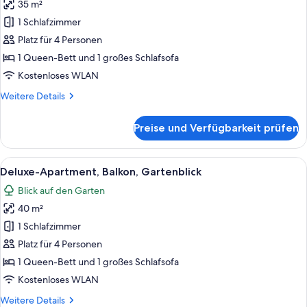
35 m²
für
1 Schlafzimmer
Superior-
Apartment,
Platz für 4 Personen
Nichtraucher
1 Queen-Bett und 1 großes Schlafsofa
anzeigen
Kostenloses WLAN
Weitere
Weitere Details
Details
für
Preise und Verfügbarkeit prüfen
Superior-
Apartment,
Nichtraucher
Alle
Ein modernes Hotelzimmer mit einem g
7
Deluxe-Apartment, Balkon, Gartenblick
Fotos
Blick auf den Garten
für
40 m²
Deluxe-
Apartment,
1 Schlafzimmer
Balkon,
Platz für 4 Personen
Gartenblick
1 Queen-Bett und 1 großes Schlafsofa
anzeigen
Kostenloses WLAN
Weitere
Weitere Details