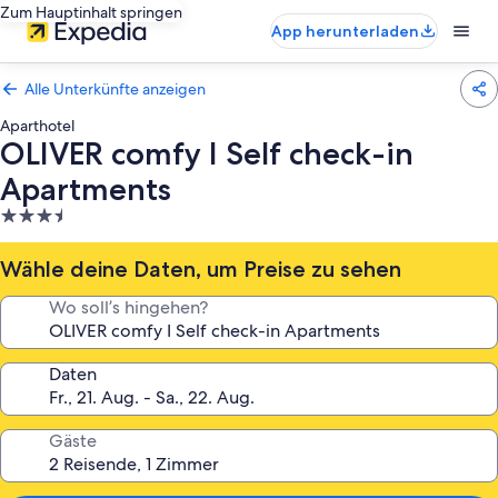
Zum Hauptinhalt springen
App herunterladen
Alle Unterkünfte anzeigen
Aparthotel
OLIVER comfy I Self check-in
Apartments
3.5-
Sterne-
Unterkunft
Wähle deine Daten, um Preise zu sehen
Wo soll’s hingehen?
Daten
Gäste