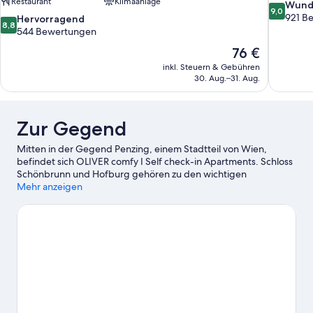
Restaurant
Klimaanlage
9.0
Wund
9,0
von
921 B
8.8
Hervorragend
8,8
10,
von
544 Bewertungen
Wunderba
10,
Der
76 €
921
Hervorragend,
Preis
Bewertun
inkl. Steuern & Gebühren
544
beträgt
30. Aug.–31. Aug.
Bewertungen
76 €
Zur Gegend
Mitten in der Gegend Penzing, einem Stadtteil von Wien,
befindet sich OLIVER comfy I Self check-in Apartments. Schloss
Schönbrunn und Hofburg gehören zu den wichtigen
Sehenswürdigkeiten, während Besucher, die shoppen gehen
Mehr anzeigen
möchten, einen Ausflug hierhin machen sollten: Wiener
Weihnachtsmarkt und Naschmarkt. Lust auf ein spannendes
Event? Dann schau doch mal in den Veranstaltungskalender
dieser beiden Locations: Wiener Stadthalle und Ernst-Happel-
Stadion.
Zum Reiseführer für Wien
Weitere Aparthotels in Wien anzeigen