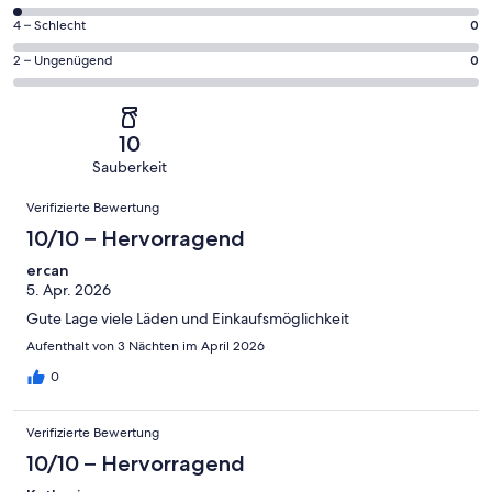
insgesamt
Gästebewertungen
von
45
0
4 – Schlecht
0
haben
insgesamt
Gästebewertungen
von
eine
45
0
2 – Ungenügend
0
haben
insgesamt
Bewertung
Gästebewertungen
von
eine
45
von
haben
insgesamt
Bewertung
Gästebewertungen
10
eine
45
von
haben
10
-
Bewertung
Gästebewertungen
8
eine
Sauberkeit
Hervorragend
von
haben
-
Bewertung
Bewertungen
6
eine
Gut
Verifizierte Bewertung
von
-
Bewertung
4
10/10 – Hervorragend
Okay
von
-
2
ercan
Schlecht
5. Apr. 2026
-
Ungenügend
Gute Lage viele Läden und Einkaufsmöglichkeit
Aufenthalt von 3 Nächten im April 2026
0
Verifizierte Bewertung
10/10 – Hervorragend