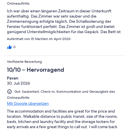
Onlineauftritts
Ich war über einen längeren Zeitraum in dieser Unterkunft
aufenthältig. Das Zimmer war sehr sauber und die
Zimmerreinigung erfolgte täglich. Die Schallisolierung der
Fenster funktioniert perfekt. Das Zimmer ist groß und bietet
genügend Unterstellmöglichkeiten für das Gepäck. Das Bett ist
riesig. Die Küchenausstattung lässt keine Wünsche offen. Die
Aufenthalt von 15 Nächten im April 2026
Dusche ist toll. Man ist in 9 Minuten mit der U-Bahn und in einer
guten Viertelstunde am Ring. Schräg rüber ist ein Billa und
0
Bäcker gibt es gleich mehrere. Ich habe mich rundum
wohlgefühlt und bedanke mich herzlich, dass ich Gast in dieser
Verifizierte Bewertung
Unterkunft sein konnte. Ich komme nächstes Jahr wieder nach
Wien und würde mich freuen, wenn ich erneut im Oliver Comfy
10/10 – Hervorragend
vorbei kommen könnte.
Pavan
30. Juli 2026
Gut: Sauberkeit, Check-in, Kommunikation und Genauigkeit des
Onlineauftritts
Mit Google übersetzen
The accommodation and facilities are great for the price and
location. Walkable distance to public transit, size of the rooms,
beds, kitchen and laundry facility and the storage lockers for
early arrivals are a few great things to call out. I will come back