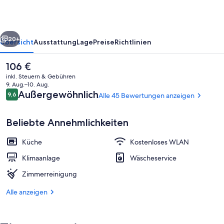
check-
in
rück
Weiter
Apartments
20+
Übersicht
Ausstattung
Lage
Preise
Richtlinien
Der
106 €
aktuelle
inkl. Steuern & Gebühren
Preis
9. Aug.–10. Aug.
beträgt
Bewertungen
Außergewöhnlich
9,6
Alle 45 Bewertungen anzeigen
9,6 von 10.
106 €.
Beliebte Annehmlichkeiten
Küche
Kostenloses WLAN
Deluxe-Apartment, Balkon, Gartenblic
Klimaanlage
Wäscheservice
Zimmerreinigung
Alle anzeigen