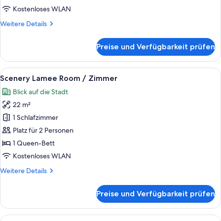
anzeigen
Kostenloses WLAN
Weitere
Weitere Details
Details
für
Preise und Verfügbarkeit prüfen
Superior
Zimmer
im
Alle
Ein Hotelzimmer mit einem großen Bet
3
TOPAZZ
Scenery Lamee Room / Zimmer
Fotos
Blick auf die Stadt
für
22 m²
Scenery
Lamee
1 Schlafzimmer
Room
Platz für 2 Personen
/
1 Queen-Bett
Zimmer
Kostenloses WLAN
anzeigen
Weitere
Weitere Details
Details
für
Preise und Verfügbarkeit prüfen
Scenery
Lamee
Room
Alle
Ein Hotelzimmer mit einem großen Bett