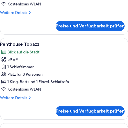
Kostenloses WLAN
Weitere
Weitere Details
Details
für
Preise und Verfügbarkeit prüfen
Signature
Suite
Lamee
Alle
Ein Hotelzimmer mit einem großen Bet
6
Penthouse Topazz
Fotos
Blick auf die Stadt
für
59 m²
Penthouse
Topazz
1 Schlafzimmer
anzeigen
Platz für 3 Personen
1 King-Bett und 1 Einzel-Schlafsofa
Kostenloses WLAN
Weitere
Weitere Details
Details
für
Preise und Verfügbarkeit prüfen
Penthouse
Topazz
Alle
Ein Hotelzimmer mit Bett, Nachttisch