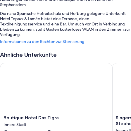
Stephansdom
Die nahe Spanische Hofreitschule und Hofburg gelegene Unterkunft
Hotel Topazz & Lamée bietet eine Terrasse, einen
Textilreinigungsservice und eine Bar. Um auch vor Ort in Verbindung
bleiben zu können, steht Gästen kostenloses WLAN in den Zimmern zur
Verfügung.
Informationen zu den Rechten zur Stornierung
Zu den weiteren Extras zählen:
Ein Limousinenservice, ein großes Frühstück (gegen Aufpreis) und
Ähnliche Unterkünfte
mehrsprachiges Personal
Boutique Hotel Das Tigra
Singerst
Ein Safe an der Rezeption, ein Fahrstuhl und ein Portier/Hotelpage
Unterstützung bei der Tourenplanung/beim Ticketerwerb,
Gepäckaufbewahrung und eine rund um die Uhr besetzte
Rezeption
In den Gästebewertungen erhalten die Bar, das Frühstück und die
zentrale Lage beste Noten.
Zimmerausstattung
Alle 65 Zimmer bieten Annehmlichkeiten wie hochwertige Bettwaren
Boutique
Singerst
Boutique Hotel Das Tigra
Singer
und eine Klimaanlage sowie Extras wie separate Sitzecken und
Hotel
21-
Stephe
Innere Stadt
Bademäntel. In den Kommentaren der Reisenden werden die sauberen
Das
25
Innere S