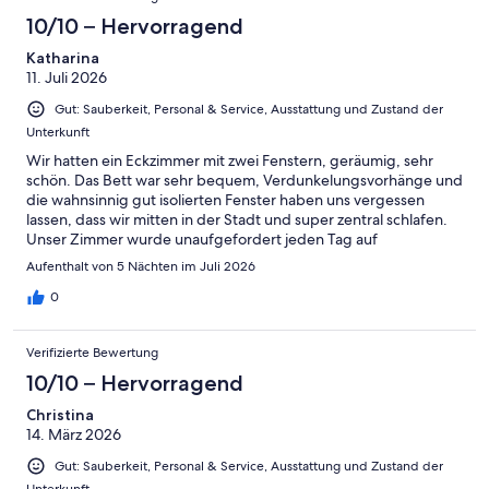
10/10 – Hervorragend
Katharina
11. Juli 2026
Gut: Sauberkeit, Personal & Service, Ausstattung und Zustand der
Unterkunft
Wir hatten ein Eckzimmer mit zwei Fenstern, geräumig, sehr
schön. Das Bett war sehr bequem, Verdunkelungsvorhänge und
die wahnsinnig gut isolierten Fenster haben uns vergessen
lassen, dass wir mitten in der Stadt und super zentral schlafen.
Unser Zimmer wurde unaufgefordert jeden Tag auf
Vordermann gebracht, alle Annehmlichkeiten nachgefüllt, neue
Aufenthalt von 5 Nächten im Juli 2026
Handtücher etc. das Personal war sehr freundlich, zur
Begrüßung gab es eine handgeschriebene Notiz … wir haben
0
uns sehr, sehr wohl gefühlt!!
Verifizierte Bewertung
10/10 – Hervorragend
Christina
14. März 2026
Gut: Sauberkeit, Personal & Service, Ausstattung und Zustand der