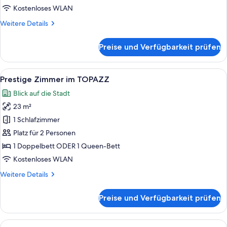
Zimmer
Kostenloses WLAN
anzeigen
Weitere
Weitere Details
Details
für
Preise und Verfügbarkeit prüfen
Grandiose
Lamee
Room
Alle
Ein Hotelzimmer mit einem großen Bett
7
/
Prestige Zimmer im TOPAZZ
Fotos
Zimmer
Blick auf die Stadt
für
23 m²
Prestige
Zimmer
1 Schlafzimmer
im
Platz für 2 Personen
TOPAZZ
1 Doppelbett ODER 1 Queen-Bett
anzeigen
Kostenloses WLAN
Weitere
Weitere Details
Details
für
Preise und Verfügbarkeit prüfen
Prestige
Zimmer
im
Alle
Ein Hotelzimmer mit einem großen Bett