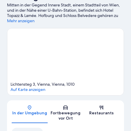
Mitten in der Gegend Innere Stadt, einem Stadtteil von Wien,
und in der Nähe einer U-Bahn-Station, befindet sich Hotel
Topazz & Lamée. Hofburg und Schloss Belvedere gehören zu
den wichtigen Sehenswürdigkeiten. Wer auch die Natur der
Mehr anzeigen
Region bewundern möchte, sollte Folgendes besuchen: Prater.
Du möchtest deinen Aufenthalt in der Stadt mit dem Besuch
eines spannenden Events oder einer Sportveranstaltung
aufpeppen? Dann schau doch einmal hier vorbei: Ernst-Happel-
Stadion. Die Region bietet sehr viele Aktivitäten, zum Beispiel
Segway-Touren und Golf. Gäste schätzen die zentrale Lage
dieses Hotels.
Zum Reiseführer für Wien
Lichtensteg 3, Vienna, Vienna, 1010
Auf Karte anzeigen
Karte
In der Umgebung
Fortbewegung
Restaurants
vor Ort