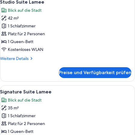
6
TOPAZZ
Studio Suite Lamee
Fotos
Blick auf die Stadt
für
42 m²
Studio
Suite
1 Schlafzimmer
Lamee
Platz für 2 Personen
anzeigen
1 Queen-Bett
Kostenloses WLAN
Weitere
Weitere Details
Details
für
Preise und Verfügbarkeit prüfen
Studio
Suite
Lamee
Alle
Ein modernes Hotelzimmer mit einem g
10
Signature Suite Lamee
Fotos
Blick auf die Stadt
für
35 m²
Signature
Suite
1 Schlafzimmer
Lamee
Platz für 2 Personen
anzeigen
1 Queen-Bett