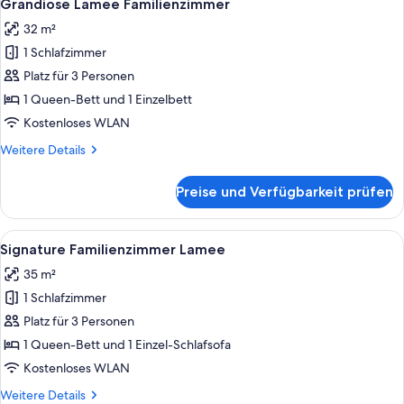
8
Grandiose Lamee Familienzimmer
Fotos
32 m²
für
1 Schlafzimmer
Grandiose
Lamee
Platz für 3 Personen
Familienzimmer
1 Queen-Bett und 1 Einzelbett
anzeigen
Kostenloses WLAN
Weitere
Weitere Details
Details
für
Preise und Verfügbarkeit prüfen
Grandiose
Lamee
Familienzimmer
Alle
Ein Hotelzimmer mit einem großen Bet
10
Signature Familienzimmer Lamee
Fotos
35 m²
für
1 Schlafzimmer
Signature
Familienzimmer
Platz für 3 Personen
Lamee
1 Queen-Bett und 1 Einzel-Schlafsofa
anzeigen
Kostenloses WLAN
Weitere
Weitere Details