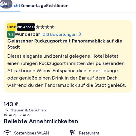
64+
Übersicht
Zimmer
Lage
Richtlinien
4.0-
Luxus
VIP Access
Sterne-
Wunderbar
1.013 Bewertungen
9,2
Unterkunft
Gelassener Rückzugsort mit Panoramablick auf die
Stadt
Dieses elegante und zentral gelegene Hotel bietet
einen ruhigen Rückzugsort inmitten der pulsierenden
Hochwertige Bettwaren, Daunenbettd
Attraktionen Wiens. Entspanne dich in der Lounge
oder genieße einen Drink in der Bar auf dem Dach,
während du den Panoramablick auf die Stadt genießt.
Der
143 €
aktuelle
inkl. Steuern & Gebühren
Preis
16. Aug.–17. Aug.
beträgt
Beliebte Annehmlichkeiten
143 €.
Kostenloses WLAN
Restaurant