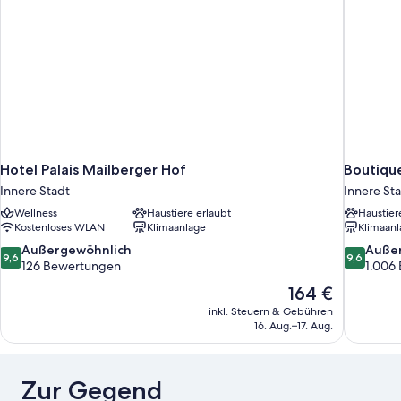
Hotel Palais Mailberger Hof
Boutique
Innere Stadt
Innere St
Wellness
Haustiere erlaubt
Haustier
Kostenloses WLAN
Klimaanlage
Klimaanl
9.6
9.6
Außergewöhnlich
Auße
9,6
9,6
von
von
126 Bewertungen
1.006
10,
10,
Der
164 €
Außergewöhnlich,
Außergewö
Preis
inkl. Steuern & Gebühren
126
1.006
beträgt
16. Aug.–17. Aug.
Bewertungen
Bewertun
164 €
Zur Gegend