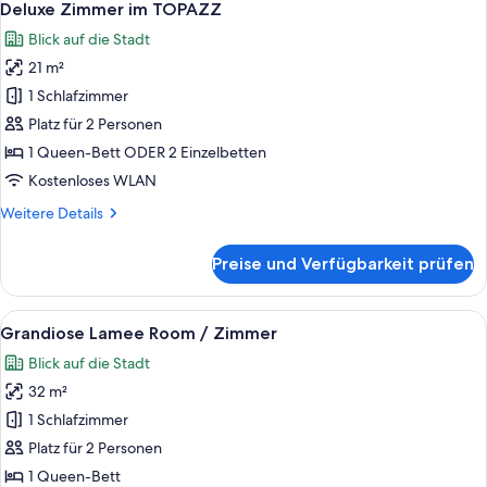
6
/
Deluxe Zimmer im TOPAZZ
Fotos
Zimmer
Blick auf die Stadt
für
21 m²
Deluxe
Zimmer
1 Schlafzimmer
im
Platz für 2 Personen
TOPAZZ
1 Queen-Bett ODER 2 Einzelbetten
anzeigen
Kostenloses WLAN
Weitere
Weitere Details
Details
für
Preise und Verfügbarkeit prüfen
Deluxe
Zimmer
im
Alle
Ein Hotelzimmer mit einem großen Bet
8
TOPAZZ
Grandiose Lamee Room / Zimmer
Fotos
Blick auf die Stadt
für
32 m²
Grandiose
Lamee
1 Schlafzimmer
Room
Platz für 2 Personen
/
1 Queen-Bett