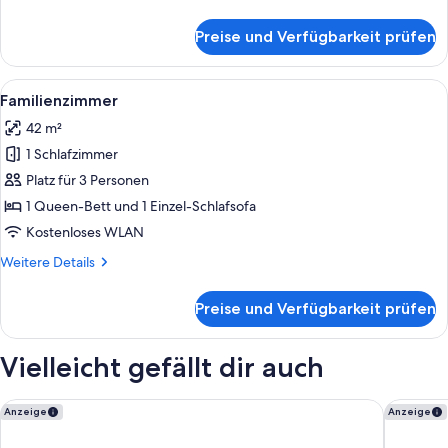
Details
für
Preise und Verfügbarkeit prüfen
Signature
Familienzimmer
Lamee
Alle
Ein Hotelzimmer mit einem großen Bet
6
Familienzimmer
Fotos
42 m²
für
1 Schlafzimmer
Familienzimmer
anzeigen
Platz für 3 Personen
1 Queen-Bett und 1 Einzel-Schlafsofa
Kostenloses WLAN
Weitere
Weitere Details
Details
für
Preise und Verfügbarkeit prüfen
Familienzimmer
Vielleicht gefällt dir auch
Hotel Palais Mailberger Hof
Boutique
Anzeige
Anzeige