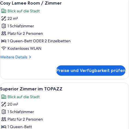
3
Cosy Lamee Room / Zimmer
Fotos
Blick auf die Stadt
für
22 m²
Cosy
Lamee
1 Schlafzimmer
Room
Platz für 2 Personen
/
1 Queen-Bett ODER 2 Einzelbetten
Zimmer
Kostenloses WLAN
anzeigen
Weitere
Weitere Details
Details
für
Preise und Verfügbarkeit prüfen
Cosy
Lamee
Room
Alle
Ein Hotelzimmer mit einem großen Bet
7
/
Superior Zimmer im TOPAZZ
Fotos
Zimmer
Blick auf die Stadt
für
20 m²
Superior
Zimmer
1 Schlafzimmer
im
Platz für 2 Personen
TOPAZZ
1 Queen-Bett