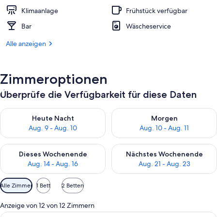
Klimaanlage
Frühstück verfügbar
Bar
Wäscheservice
Alle anzeigen
Zimmeroptionen
Überprüfe die Verfügbarkeit für diese Daten
Überprüfe die Verfügbarkeit für heute Nacht, Aug. 9 - Aug. 10
Überprüfe die Verfügbarkeit fü
Heute Nacht
Morgen
Aug. 9 - Aug. 10
Aug. 10 - Aug. 11
Überprüfe die Verfügbarkeit für dieses Wochenende, Aug. 14 -
Überprüfe die Verfügbarkeit f
Dieses Wochenende
Nächstes Wochenende
Aug. 14 - Aug. 16
Aug. 21 - Aug. 23
Verfügbare
Alle Zimmer
1 Bett
2 Betten
Filter
für
Anzeige von 12 von 12 Zimmern
Zimmer
Alle
Ein Hotelzimmer mit einem großen Bet