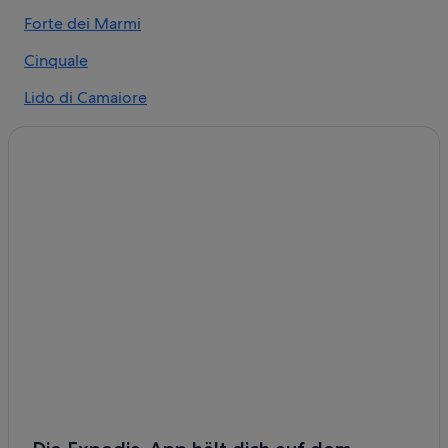
Forte dei Marmi
Cinquale
Lido di Camaiore
Massarosa
Massa
Pietrasanta
Marina di Pietrasanta
Marina di Massa
Carrara
Vecchiano
Torre del Lago Puccini
Corsanico-Bargecchia