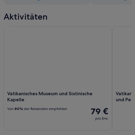
Aktivitäten
Vatikanisches Museum und Sixtinische Kapelle
Vatikanisc
Vatikanisches Museum und Sixtinische
Vatikani
Kapelle
und Pet
79 €
Von
80%
der Reisenden empfohlen
pro Erw.