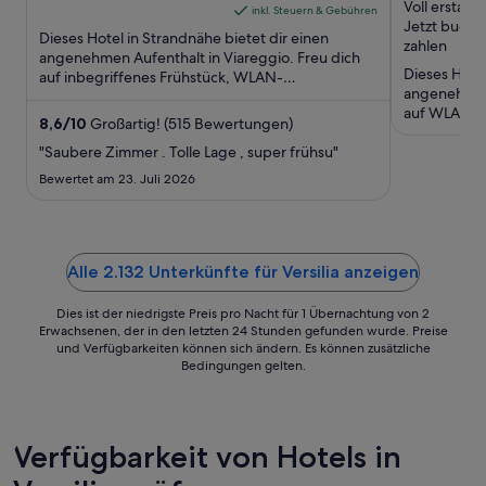
Viareggio LU
335/337 Ca
Voll erstatt
of
beträgt
of
inkl. Steuern & Gebühren
Jetzt buche
5
196 €
5
Dieses Hotel in Strandnähe bietet dir einen
zahlen
pro
angenehmen Aufenthalt in Viareggio. Freu dich
Dieses Hotel
auf inbegriffenes Frühstück, WLAN-
Nacht
angenehmen 
Internetzugang (kostenlos) und Wellnessbereich.
vom
auf WLAN-In
...
4.
8,6
/
10
Großartig! (515 Bewertungen)
ohne Service
Sept.
"Saubere Zimmer . Tolle Lage , super frühsu"
bis
Bewertet am 23. Juli 2026
zum
5.
Sept.
Alle 2.132 Unterkünfte für Versilia anzeigen
Dies ist der niedrigste Preis pro Nacht für 1 Übernachtung von 2
Erwachsenen, der in den letzten 24 Stunden gefunden wurde. Preise
und Verfügbarkeiten können sich ändern. Es können zusätzliche
Bedingungen gelten.
Verfügbarkeit von Hotels in