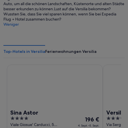
e
Auto, um all die schönen Landschaften, Küstenorte und alten Städte
ö
besser erkunden zu können.Lust auf die Versilia bekommen?
f
Wussten Sie, dass Sie viel sparen können, wenn Sie bei Expedia
f
Flug + Hotel zusammen buchen?
n
Weniger
e
t
Top-Hotels in Versilia
Ferienwohnungen Versilia
Sina Astor
Versilia Lid
Sina Astor
Versilia
4
Der
4
196 €
out
Preis
out
Viale Giosue' Carducci, 54
Via Sergio B
4. Sept.–5. Sept.