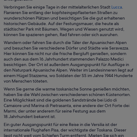
W
Verbringen Sie einige Tage in der mittelalterlichen Stadt
Lucca
.
i
Flanieren Sie entlang der kopfsteingepflasterten Straßen zu
r
wunderschönen Plätzen und besichtigen Sie die gut erhaltenen
d
historischen Gebäude. Auf der Festungsmauer, die heute als
i
städtischer Park mit Bäumen, Wegen und Wiesen genutzt wird,
n
können Sie spazieren gehen, Rad fahren oder sich ausruhen.
e
Wandern oder fahren Sie durch die Täler der Apuanischen Alpen
i
und besuchen Sie verschiedene Dörfer und Städte wie Seravezza.
n
Hier können Sie nicht nur die frische Bergluft genießen, sondern
e
auch den aus dem 16.Jahrhundert stammenden Palazzo Medici
m
besichtigen. Der Ort ist außerdem Ausgangspunkt für Ausflüge in
n
den Naturpark Apuanische Alpen. Weiter im Landesinneren liegt auf
e
einem Hügel Stazzema, wo Soldaten der SS im Jahre 1944 Hunderte
u
von Menschen töteten.
e
Wenn Sie gerne die warme toskanische Sonne genießen möchten,
n
haben Sie die Wahl zwischen verschiedenen schönen Küstenorten.
F
Eine Möglichkeit sind die goldenen Sandstrände bei Lido di
e
Camaiore und Marina di Pietrasanta, eine andere der Ort Forte dei
n
Marmi, der unter anderem für seine Festung aus dem
s
18.Jahrhundert bekannt ist.
t
e
Ein guter Ausgangspunkt für eine Reise in die Versilia ist der
r
internationale Flughafen Pisa, der wichtigste der Toskana. Dieser
g
liegt nicht weit vom Schiefen Turm entfernt. Mieten Sie sich ein