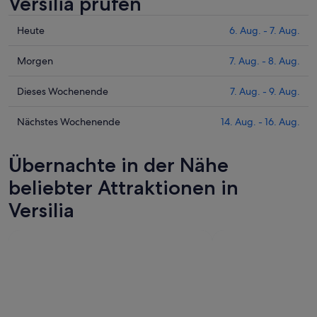
Versilia prüfen
Prüfe
Heute
6. Aug. - 7. Aug.
die
Preise
Prüfe
Morgen
7. Aug. - 8. Aug.
für
die
Versilia
Preise
Prüfe
Dieses Wochenende
7. Aug. - 9. Aug.
heute
für
die
Nacht,
Versilia
Preise
Prüfe
Nächstes Wochenende
14. Aug. - 16. Aug.
6.
morgen
für
die
Aug.
Nacht,
Versilia
Preise
Übernachte in der Nähe
-
7.
dieses
für
7.
Aug.
Wochenende,
Versilia
beliebter Attraktionen in
Aug.
-
7.
am
Versilia
8.
Aug.
nächsten
Aug.
-
Wochenende,
9.
14.
Aug.
Aug.
-
16.
Aug.