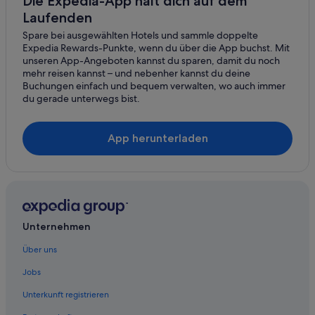
Die Expedia-App hält dich auf dem
Marina di Carrara
Laufenden
Spare bei ausgewählten Hotels und sammle doppelte
Marinella
Expedia Rewards-Punkte, wenn du über die App buchst. Mit
unseren App-Angeboten kannst du sparen, damit du noch
Luni
mehr reisen kannst – und nebenher kannst du deine
Buchungen einfach und bequem verwalten, wo auch immer
Fabbiano
du gerade unterwegs bist.
Valdicastello Carducci
App herunterladen
Monteggiori
Greppolungo
Pedona
Stiava
Unternehmen
Stazzema
Über uns
San Carlo Terme
Jobs
Unterkunft registrieren