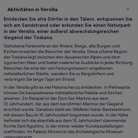
Aktivitäten in Versilia
Entdecken Sie alte Dörfer in den Tälern, entspannen Sie
sich am Sandstrand oder erkunden Sie einen Naturpark
in der Versilia, einer äußerst abwechslungsreichen
Gegend der Toskana.
Gehobene Ferienorte an der Riviera, Berge, alte Burgen und
Kirchen erwarten die Besucher der Versilia. Diese schöne Region
der Toskana liegt zwischen den Apuanischen Alpen und dem
Ligurischen Meer und bietet malerische Ausblicke in jeder Richtung.
Besuchen Sie eine der von Festungsmauern umgebenen
mittelalterlichen Städte, wandern Sie zu Bergdörfern und
verbringen Sie lange Tage am Strand.
In der Versilia gibt es viel Historisches zu entdecken. In Pietrasanta
können Sie beispielsweise mittelalterliche Paläste und Kirchen
ansehen. Ein Beispiel ist der Dom San Martino aus dem
13.Jahrhundert, der aus dem berühmten Marmor der Gegend
errichtet wurde. Daneben steht ein 36Meter hoher Backsteinturm,
mit dessen Bau im 15.Jahrhundert begonnen wurde. In der Nähe
befindet sich die ebenfalls aus dem 15.Jahrhundert stammende
Kirche Sant’Agostino, in der immer wieder Kunstausstellungen
stattfinden. Im Palazzo Moroni ist das Archäologische Museum
untergebracht.