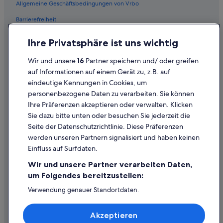
Allgemeine Geschäftsbedingungen von Vrbo
Barrierefreiheit
Einreisebestimmungen
Ihre Privatsphäre ist uns wichtig
Datenschutzerklärung
Wir und unsere
16
Partner speichern und/ oder greifen
Cookie-Erklärung
auf Informationen auf einem Gerät zu, z.B. auf
eindeutige Kennungen in Cookies, um
Rechtliche Hinweise/Kontakt
personenbezogene Daten zu verarbeiten. Sie können
Inhaltsrichtlinien und Melden von Inhalten
Ihre Präferenzen akzeptieren oder verwalten. Klicken
Sie dazu bitte unten oder besuchen Sie jederzeit die
Hilfe
Seite der Datenschutzrichtlinie. Diese Präferenzen
werden unseren Partnern signalisiert und haben keinen
Hilfe
Einfluss auf Surfdaten.
Buchung ändern oder stornieren
Wir und unsere Partner verarbeiten Daten,
Rückerstattungsprozess und Zeitrahmen
um Folgendes bereitzustellen:
Buchen Sie einen Flug mit einer Gutschrift bei der Fluggesellschaft
Verwendung genauer Standortdaten.
Endgeräteeigenschaften zur Identifikation aktiv abfragen.
Internationale Reisedokumente
Speichern von oder Zugriff auf Informationen auf einem
Akzeptieren
Endgerät. Personalisierte Werbung und Inhalte, Messung