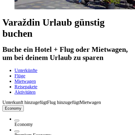
Varaždin Urlaub günstig
buchen
Buche ein Hotel + Flug oder Mietwagen,
um bei deinem Urlaub zu sparen
Unterkünfte
Flüge
Mietwagen
Reisepakete
Aktivitäten
Unterkunft hinzugefügt
Flug hinzugefügt
Mietwagen
Economy
Economy