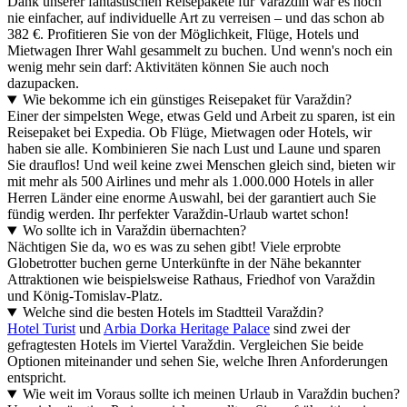
Dank unserer fantastischen Reisepakete für Varaždin war es noch
nie einfacher, auf individuelle Art zu verreisen – und das schon ab
382 €. Profitieren Sie von der Möglichkeit, Flüge, Hotels und
Mietwagen Ihrer Wahl gesammelt zu buchen. Und wenn's noch ein
wenig mehr sein darf: Aktivitäten können Sie auch noch
dazupacken.
Wie bekomme ich ein günstiges Reisepaket für Varaždin?
Einer der simpelsten Wege, etwas Geld und Arbeit zu sparen, ist ein
Reisepaket bei Expedia. Ob Flüge, Mietwagen oder Hotels, wir
haben sie alle. Kombinieren Sie nach Lust und Laune und sparen
Sie drauflos! Und weil keine zwei Menschen gleich sind, bieten wir
mit mehr als 500 Airlines und mehr als 1.000.000 Hotels in aller
Herren Länder eine enorme Auswahl, bei der garantiert auch Sie
fündig werden. Ihr perfekter Varaždin-Urlaub wartet schon!
Wo sollte ich in Varaždin übernachten?
Nächtigen Sie da, wo es was zu sehen gibt! Viele erprobte
Globetrotter buchen gerne Unterkünfte in der Nähe bekannter
Attraktionen wie beispielsweise Rathaus, Friedhof von Varaždin
und König-Tomislav-Platz.
Welche sind die besten Hotels im Stadtteil Varaždin?
Hotel Turist
und
Arbia Dorka Heritage Palace
sind zwei der
gefragtesten Hotels im Viertel Varaždin. Vergleichen Sie beide
Optionen miteinander und sehen Sie, welche Ihren Anforderungen
entspricht.
Wie weit im Voraus sollte ich meinen Urlaub in Varaždin buchen?