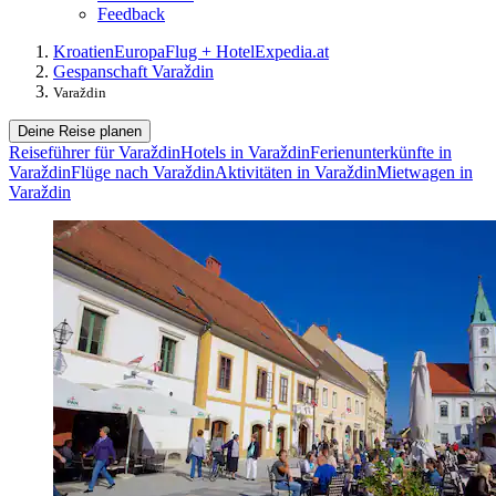
Feedback
Kroatien
Europa
Flug + Hotel
Expedia.at
Gespanschaft Varaždin
Varaždin
Deine Reise planen
Reiseführer für Varaždin
Hotels in Varaždin
Ferienunterkünfte in
Varaždin
Flüge nach Varaždin
Aktivitäten in Varaždin
Mietwagen in
Varaždin