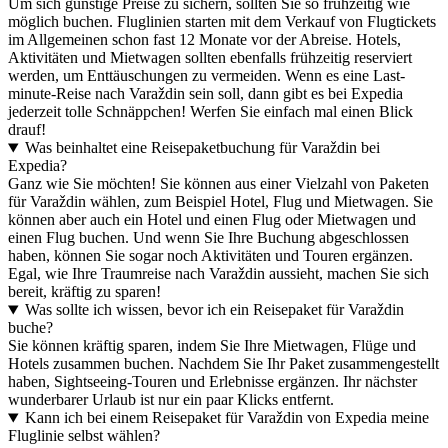
Um sich günstige Preise zu sichern, sollten Sie so frühzeitig wie
möglich buchen. Fluglinien starten mit dem Verkauf von Flugtickets
im Allgemeinen schon fast 12 Monate vor der Abreise. Hotels,
Aktivitäten und Mietwagen sollten ebenfalls frühzeitig reserviert
werden, um Enttäuschungen zu vermeiden. Wenn es eine Last-
minute-Reise nach Varaždin sein soll, dann gibt es bei Expedia
jederzeit tolle Schnäppchen! Werfen Sie einfach mal einen Blick
drauf!
Was beinhaltet eine Reisepaketbuchung für Varaždin bei
Expedia?
Ganz wie Sie möchten! Sie können aus einer Vielzahl von Paketen
für Varaždin wählen, zum Beispiel Hotel, Flug und Mietwagen. Sie
können aber auch ein Hotel und einen Flug oder Mietwagen und
einen Flug buchen. Und wenn Sie Ihre Buchung abgeschlossen
haben, können Sie sogar noch Aktivitäten und Touren ergänzen.
Egal, wie Ihre Traumreise nach Varaždin aussieht, machen Sie sich
bereit, kräftig zu sparen!
Was sollte ich wissen, bevor ich ein Reisepaket für Varaždin
buche?
Sie können kräftig sparen, indem Sie Ihre Mietwagen, Flüge und
Hotels zusammen buchen. Nachdem Sie Ihr Paket zusammengestellt
haben, Sightseeing-Touren und Erlebnisse ergänzen. Ihr nächster
wunderbarer Urlaub ist nur ein paar Klicks entfernt.
Kann ich bei einem Reisepaket für Varaždin von Expedia meine
Fluglinie selbst wählen?