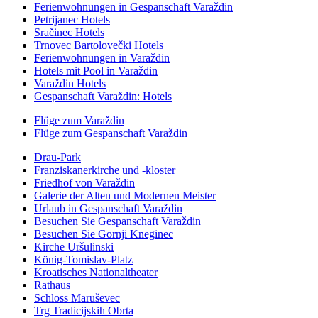
Ferienwohnungen in Gespanschaft Varaždin
Petrijanec Hotels
Sračinec Hotels
Trnovec Bartolovečki Hotels
Ferienwohnungen in Varaždin
Hotels mit Pool in Varaždin
Varaždin Hotels
Gespanschaft Varaždin: Hotels
Flüge zum Varaždin
Flüge zum Gespanschaft Varaždin
Drau-Park
Franziskanerkirche und -kloster
Friedhof von Varaždin
Galerie der Alten und Modernen Meister
Urlaub in Gespanschaft Varaždin
Besuchen Sie Gespanschaft Varaždin
Besuchen Sie Gornji Kneginec
Kirche Uršulinski
König-Tomislav-Platz
Kroatisches Nationaltheater
Rathaus
Schloss Maruševec
Trg Tradicijskih Obrta