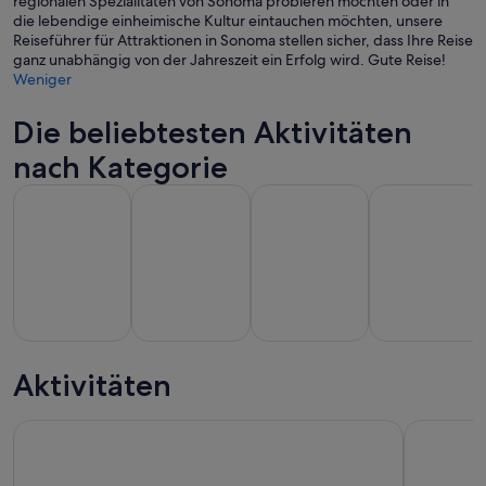
regionalen Spezialitäten von Sonoma probieren möchten oder in
die lebendige einheimische Kultur eintauchen möchten, unsere
Reiseführer für Attraktionen in Sonoma stellen sicher, dass Ihre Reise
ganz unabhängig von der Jahreszeit ein Erfolg wird. Gute Reise!
Weniger
Die beliebtesten Aktivitäten
nach Kategorie
Wird in einem neuen Tab geöffne
Wird in einem n
W
Touren und Tagesausflüge
Essen, Trinken & Nachtleben
Private & individuelle Touren
Geschichte & K
Touren und
Essen, Trinken
Private &
Geschichte &
Tagesausflüge
& Nachtleben
individuelle
Kultur
Aktivitäten
Touren
Napa Valley Weinzug: Gourmet Express Mittagessen oder 
Die Origin