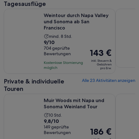
Tagesausflüge
Wi
Weintour durch Napa Valley und Sonoma ab San Francisco
Die Origin
Weintour durch Napa Valley
und Sonoma ab San
Francisco
Die
mind. 8 Std.
9.0
9/10
Aktivität
von
704 geprüfte
dauert
Der
143 €
Bewertungen
10,
8
Preis
basierend
inkl. Steuern &
Stunden
Kostenlose Stornierung
beträgt
Gebühren
auf
möglich
pro Erw.
143 €
704
pro
Private & individuelle
Alle 23 Aktivitäten anzeigen
Bewertungen.
Erw.
Touren
Wird in e
Muir Woods mit Napa und Sonoma Weinland Tour
8-stündig
Muir Woods mit Napa und
Sonoma Weinland Tour
Die
10 Std.
9.8
9,8/10
Aktivität
von
149 geprüfte
dauert
Der
186 €
Bewertungen
10,
10
Preis