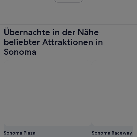
in
einem
neuen
Tab
geöffnet
Übernachte in der Nähe
beliebter Attraktionen in
Sonoma
Sonoma Plaza
Sonoma Raceway