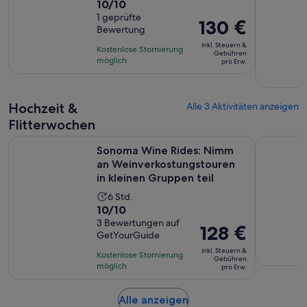
10.0
10/10
Aktivität
von
1 geprüfte
dauert
Der
130 €
Bewertung
10,
1
Preis
basierend
inkl. Steuern &
Stunde
Kostenlose Stornierung
beträgt
Gebühren
auf
möglich
und
pro Erw.
130 €
einer
30
pro
Bewertung.
Minuten
Erw.
Hochzeit &
Alle 3 Aktivitäten anzeigen
Flitterwochen
Sonoma Wine Rides: Nimm an Weinverkostungstouren in kle
Napa Valle
Sonoma Wine Rides: Nimm
an Weinverkostungstouren
in kleinen Gruppen teil
Die
6 Std.
10.0
10/10
Aktivität
von
3 Bewertungen auf
dauert
Der
128 €
GetYourGuide
10,
6
Preis
basierend
inkl. Steuern &
Stunden
Kostenlose Stornierung
beträgt
Gebühren
auf
möglich
pro Erw.
128 €
3
pro
Bewertungen.
Wird
Alle anzeigen
Erw.