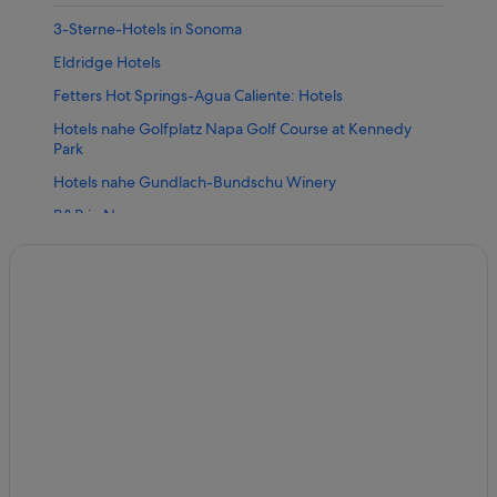
3-Sterne-Hotels in Sonoma
Eldridge Hotels
Fetters Hot Springs-Agua Caliente: Hotels
Hotels nahe Golfplatz Napa Golf Course at Kennedy
Park
Hotels nahe Gundlach-Bundschu Winery
B&B in Napa
Hotel-Resorts in Napa
Strand in Napa
Napa Hotels
Hotels nahe O’Brien Estate Winery
B&B in Sonoma
Hotels nahe Sonoma City Hall
Hotels mit Whirlpool in Sonoma
Hotels mit Wellnessbereich in Sonoma