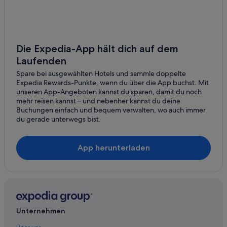
Sonoma Hotels
Private Ferienhäuser in Sonoma
Wohnungen in Sonoma
Die Expedia-App hält dich auf dem
Hotels nahe Terra-Firma-Gallerie
Laufenden
Hotels nahe The Donum Estate
Spare bei ausgewählten Hotels und sammle doppelte
Expedia Rewards-Punkte, wenn du über die App buchst. Mit
Hotels nahe Weingut Darioush Winery
unseren App-Angeboten kannst du sparen, damit du noch
Hotels nahe Weingut Silver Oak Napa Valley Winery
mehr reisen kannst – und nebenher kannst du deine
Buchungen einfach und bequem verwalten, wo auch immer
du gerade unterwegs bist.
App herunterladen
Unternehmen