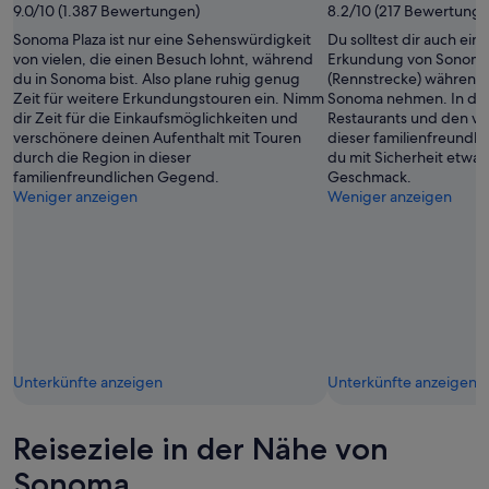
9.0/10 (1.387 Bewertungen)
8.2/10 (217 Bewertunge
Sonoma Plaza ist nur eine Sehenswürdigkeit
Du solltest dir auch ein 
von vielen, die einen Besuch lohnt, während
Erkundung von Sonom
du in Sonoma bist. Also plane ruhig genug
(Rennstrecke) während 
Zeit für weitere Erkundungstouren ein. Nimm
Sonoma nehmen. In den
dir Zeit für die Einkaufsmöglichkeiten und
Restaurants und den vi
verschönere deinen Aufenthalt mit Touren
dieser familienfreundl
durch die Region in dieser
du mit Sicherheit etwa
familienfreundlichen Gegend.
Geschmack.
Weniger anzeigen
Weniger anzeigen
Unterkünfte anzeigen
Unterkünfte anzeigen
Reiseziele in der Nähe von
Sonoma