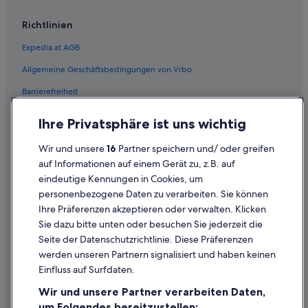
Richtlinien
Expedia.at AGB
Allgemeine Geschäftsbedingungen von Vrbo
Barrierefreiheit
Einreisebestimmungen
Ihre Privatsphäre ist uns wichtig
Datenschutzerklärung
Wir und unsere
16
Partner speichern und/ oder greifen
Cookie-Erklärung
auf Informationen auf einem Gerät zu, z.B. auf
eindeutige Kennungen in Cookies, um
Rechtliche Hinweise/Kontakt
personenbezogene Daten zu verarbeiten. Sie können
Inhaltsrichtlinien und Melden von Inhalten
Ihre Präferenzen akzeptieren oder verwalten. Klicken
Sie dazu bitte unten oder besuchen Sie jederzeit die
Hilfe
Seite der Datenschutzrichtlinie. Diese Präferenzen
werden unseren Partnern signalisiert und haben keinen
Hilfe
Einfluss auf Surfdaten.
Buchung ändern oder stornieren
Wir und unsere Partner verarbeiten Daten,
Rückerstattungsprozess und Zeitrahmen
um Folgendes bereitzustellen: