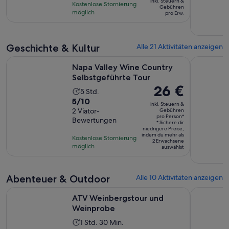
basierend
inkl. Steuern &
Stunden
Kostenlose Stornierung
beträgt
Gebühren
auf
möglich
pro Erw.
186 €
149
pro
Bewertungen.
Erw.
Geschichte & Kultur
Alle 21 Aktivitäten anzeigen
Wird in eine
Napa Valley Wine Country Selbstgeführte Tour
Napa, Sono
Napa Valley Wine Country
Selbstgeführte Tour
Der
26 €
Die
5 Std.
Preis
5.0
5/10
Aktivität
inkl. Steuern &
beträgt
von
2 Viator-
Gebühren
dauert
pro Person*
26 €
Bewertungen
10,
5
* Sichere dir
niedrigere Preise,
pro
basierend
Stunden
indem du mehr als
Kostenlose Stornierung
Person*
2 Erwachsene
auf
möglich
auswählst
2
Bewertungen.
Abenteuer & Outdoor
Alle 10 Aktivitäten anzeigen
Wird in einem neuen Ta
ATV Weinbergstour und Weinprobe
Sonoma Win
ATV Weinbergstour und
Weinprobe
Die
1 Std. 30 Min.