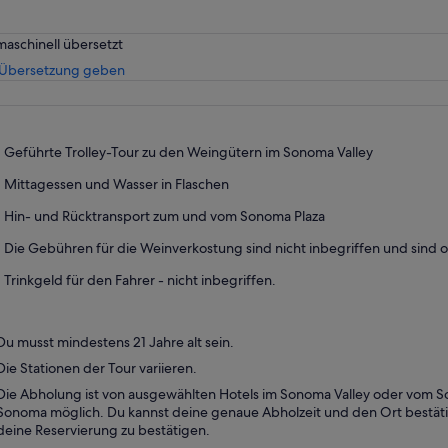
maschinell übersetzt
Wird
 Übersetzung geben
in
einem
neuen
Tab
Geführte Trolley-Tour zu den Weingütern im Sonoma Valley
geöffnet
Mittagessen und Wasser in Flaschen
Hin- und Rücktransport zum und vom Sonoma Plaza
Die Gebühren für die Weinverkostung sind nicht inbegriffen und sind o
Trinkgeld für den Fahrer - nicht inbegriffen.
Du musst mindestens 21 Jahre alt sein.
Die Stationen der Tour variieren.
Die Abholung ist von ausgewählten Hotels im Sonoma Valley oder vom 
Sonoma möglich. Du kannst deine genaue Abholzeit und den Ort bestät
deine Reservierung zu bestätigen.