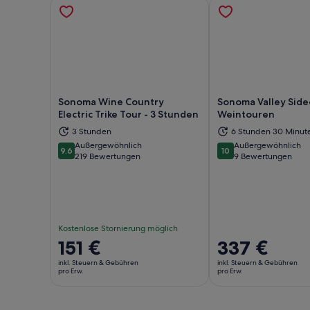
Sonoma Wine Country
Sonoma Valley Side
Electric Trike Tour - 3 Stunden
Weintouren
3 Stunden
6 Stunden 30 Minut
Außergewöhnlich
Außergewöhnlich
Wird in einem neuen Tab geöffnet
Wir
9.6
10
9.6 von 10
10 von 10
219 Bewertungen
9 Bewertungen
Kostenlose Stornierung möglich
Der
151 €
Der
337 €
Preis
Preis
inkl. Steuern & Gebühren
inkl. Steuern & Gebühren
beträgt
beträgt
pro Erw.
pro Erw.
151 €
337 €
pro
pro