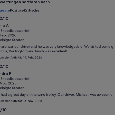
* Sichere
wertungen sortieren nach
Erw.
dir
ueste
Positive
Kritische
einen
niedrigeren
.0/10
Preis,
0
nia A
indem
n
 Expedia bewertet
du
 Feb. 2026
mehrere
einigte Staaten
Reisende
hard was our driver and he was very knowledgeable. We visited some gr
auswählst
mus, Wellington) and lunch was excellent!
um der Aktivität: 14. Feb. 2026
.0/10
0
ndra F
n
 Expedia bewertet
 Nov. 2025
einigte Staaten
had a great day on the wine trolley. Our driver, Michael, was awesome!!
um der Aktivität: 15. Nov. 2025
0/10
0