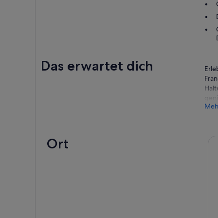
Das erwartet dich
Erle
Fran
Halt
geni
Meh
Mach
mit 
brin
Ort
Die 
Wein
Geni
Stat
des 
Mitt
Pani
zurü