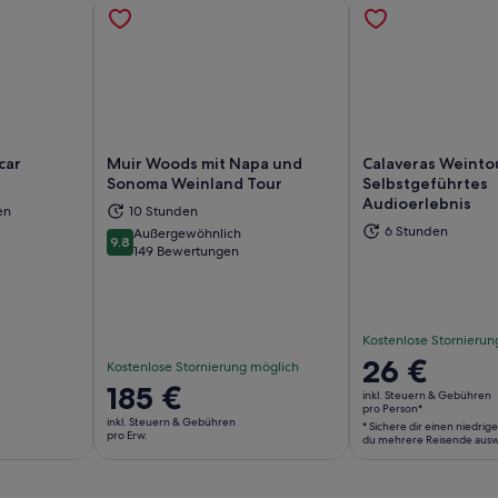
car
Muir Woods mit Napa und
Calaveras Weintou
Sonoma Weinland Tour
Selbstgeführtes
Audioerlebnis
en
10 Stunden
6 Stunden
Außergewöhnlich
d in einem neuen Tab geöffnet
Wird in einem neuen Tab geöffn
Wi
9.8
9.8 von 10
149 Bewertungen
Kostenlose Stornierun
Der
26 €
Kostenlose Stornierung möglich
Preis
Der
185 €
inkl. Steuern & Gebühren
beträgt
pro Person*
Preis
inkl. Steuern & Gebühren
* Sichere dir einen niedrig
26 €
beträgt
pro Erw.
du mehrere Reisende ausw
pro
185 €
Person*
pro