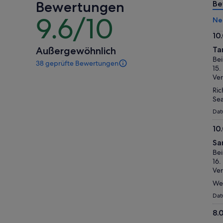
Bewertungen
Erw.
Erw.
Be
9.6/10
9.6
Ne
von
10
10
10.
Außergewöhnlich
Ta
vo
Bei
38 geprüfte Bewertungen
10
38
15.
Bewertungen
Ver
dieser
Ric
Aktivität.
Sea
Weitere
Informationen
Dat
zu
10
unseren
10.
geprüften
Sa
Bewertungen.
vo
Bei
10
16.
Ver
We 
Dat
8.
8.