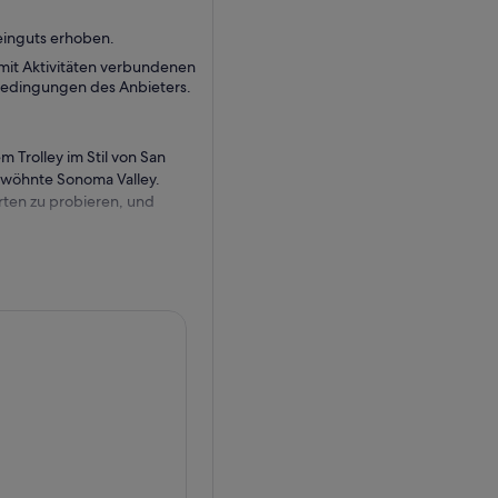
einguts erhoben.
it Aktivitäten verbundenen
sbedingungen des Anbieters.
 Trolley im Stil von San
erwöhnte Sonoma Valley.
rten zu probieren, und
en Trolley. Unterhalte dich
schichte der Region näher
ührten und preisgekrönten
B Cellars vorbeischauen.
s Geländes an jeder der 3
, die im mediterranen Klima
legen und ein Lunchpaket mit
mittag fortsetzt und dann