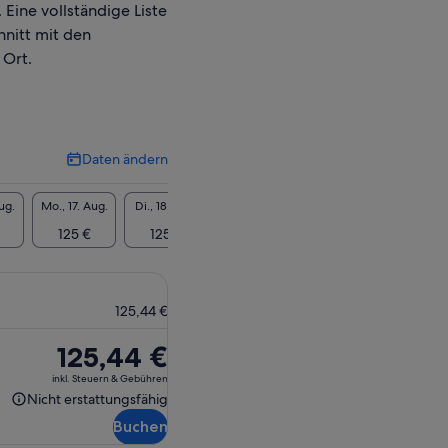
 Eine vollständige Liste
hnitt mit den
 Ort.
Daten ändern
Daten
ändern
ug.
Mo., 17. Aug.
Di., 18. Aug.
Mi., 19. Aug.
Do., 20. Aug.
Fr., 21
125 €
125 €
125 €
125 €
125
125,44 €
Der
125,44 €
Preis
inkl. Steuern & Gebühren
beträgt
Nicht erstattungsfähig
Nicht
125,44 €
Buchen
erstattungsfähig