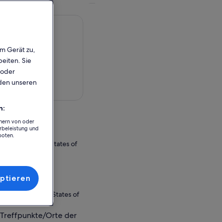
em Gerät zu,
eiten. Sie
 oder
rden unseren
rte anzeigen
n:
chern von oder
rbeleistung und
boten.
ifornia, United States of
r Einlösung
ptieren
lifornia, United States of
 Treffpunkte/Orte der