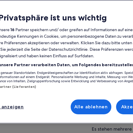
lgemeines
 Privatsphäre ist uns wichtig
Kostenlose
6 Stunden
Stornierung
30 Minuten
nsere
16
Partner speichern und/ oder greifen auf Informationen auf ein
möglich
eindeutige Kennungen in Cookies, um personenbezogene Daten zu verarb
E-Voucher
Sofortige
e Präferenzen akzeptieren oder verwalten. Klicken Sie dazu bitte unten
Bestätigung
ie jederzeit die Seite der Datenschutzrichtlinie. Diese Präferenzen we
Auf Ka
ignalisiert und haben keinen Einfluss auf Surfdaten.
ersicht
unsere Partner verarbeiten Daten, um Folgendes bereitzustelle
Fahrt unter freiem Himmel auf einer
Ort der Aktivität
nachgebauten Draisine im Stil von San
enauer Standortdaten. Endgeräteeigenschaften zur Identifikation aktiv abfragen. Spei
Informationen auf einem Endgerät. Personalisierte Werbung und Inhalte, Messung von We
Francisco aus den 1890er Jahren
Sonoma Valley
ance von Inhalten, Zielgruppenforschung sowie Entwicklung und Verbesserung von Ange
Ein spannender Führer über die Geschichte
95476, Sonoma, Cal
Partner (Lieferanten)
der Region Sonoma und die Weinherstellung
America
Verkostungsstopps bei 3 Boutique-
Treffpunkt/Ort de
Weingütern im schönen Sonoma Valley
 anzeigen
Alle ablehnen
Akze
Sonoma Valley
Leckeres Mittagessen
95476, Sonoma., Ca
hr anzeigen
America
Es stehen mehrere