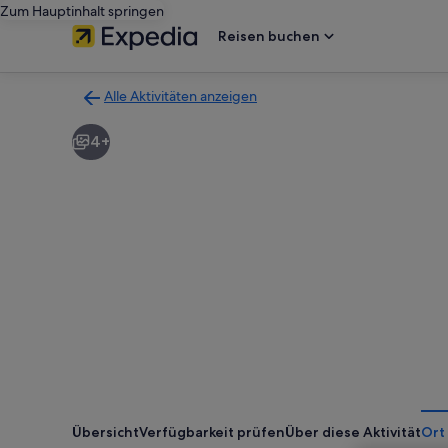
Zum Hauptinhalt springen
Reisen buchen
Alle Aktivitäten anzeigen
Zurück
zur
4+
Ergebnisseite
für
Aktivitäten.
Übersicht
Verfügbarkeit prüfen
Über diese Aktivität
Ort 