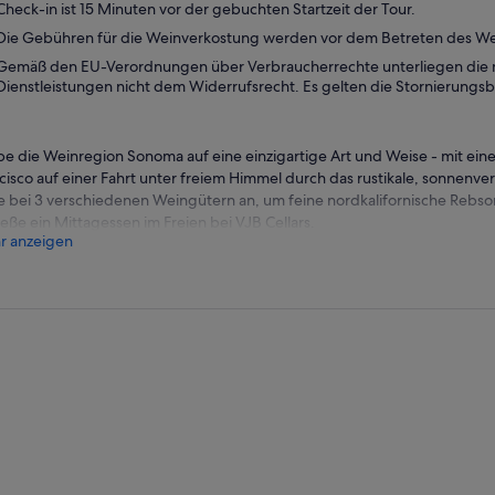
Check-in ist 15 Minuten vor der gebuchten Startzeit der Tour.
Die Gebühren für die Weinverkostung werden vor dem Betreten des W
Gemäß den EU-Verordnungen über Verbraucherrechte unterliegen die m
Dienstleistungen nicht dem Widerrufsrecht. Es gelten die Stornierung
be die Weinregion Sonoma auf eine einzigartige Art und Weise - mit einem
cisco auf einer Fahrt unter freiem Himmel durch das rustikale, sonnenv
e bei 3 verschiedenen Weingütern an, um feine nordkalifornische Rebso
eße ein Mittagessen im Freien bei VJB Cellars.
r anzeigen
 dich morgens auf den Weg zum Sonoma Plaza und steige in den fröhlich
anderen Weinliebhabern und lausche deinem Reiseführer, der dir die Ge
gt, während du aus der Stadt fährst.
Haltestellen der Weingüter variieren, aber du könntest bei familiengef
gütern wie Seamus Wines, Mayo Family Winery, BR Cohn Winery und VJ
eße geführte Verkostungen und Besichtigungen der Weinberge und de
ionen und erfahre alles über die verschiedenen Rebsorten und Weinstile
Tals gedeihen.
ags kannst du nach deiner Verkostung in den VJB Cellars eine Pause ein
ni, Salat und Gelato genießen, bevor du deine Weinverkostung am Nach
ck zum Sonoma Plaza fährst.