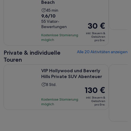
Beach
Die
45 min
9.6
9,6/10
Aktivität
von
55 Viator-
dauert
Der
30 €
Bewertungen
10,
45
Preis
basierend
inkl. Steuern &
Minuten
Kostenlose Stornierung
beträgt
Gebühren
auf
möglich
pro Erw.
30 €
55
pro
Private & individuelle
Alle 20 Aktivitäten anzeigen
Bewertungen.
Erw.
Touren
Wird
VIP Hollywood und Beverly Hills Private SUV Abenteuer
Santa Bar
VIP Hollywood und Beverly
Hills Private SUV Abenteuer
Die
8 Std.
Der
130 €
Aktivität
Preis
dauert
inkl. Steuern &
Kostenlose Stornierung
beträgt
Gebühren
8
möglich
pro Erw.
130 €
Stunden
pro
Erw.