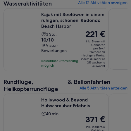
Wasseraktivitäten
Alle 12 Aktivitäten anzeigen
Kajak mit Seelöwen in einem ruhigen, schönen, Redondo B
Los Angel
Kajak mit Seelöwen in einem
ruhigen, schönen, Redondo
Beach Harbor
Der
221 €
Die
3 Std.
Preis
10.0
10/10
Aktivität
inkl. Steuern &
beträgt
von
19 Viator-
Gebühren
dauert
pro Erw.*
221 €
Bewertungen
10,
3
* Sichere dir
niedrigere Preise,
pro
basierend
Stunden
indem du mehr als
Kostenlose Stornierung
Erw.*
2 Erwachsene
auf
möglich
auswählst
19
Bewertungen.
Rundflüge,
& Ballonfahrten
Helikopterrundflüge
Alle 5 Aktivitäten anzeigen
Wird in einem 
Hollywood & Beyond Hubschrauber Erlebnis
Los Angele
Hollywood & Beyond
Hubschrauber Erlebnis
Die
40 min
Der
371 €
Aktivität
Preis
dauert
inkl. Steuern &
beträgt
Gebühren