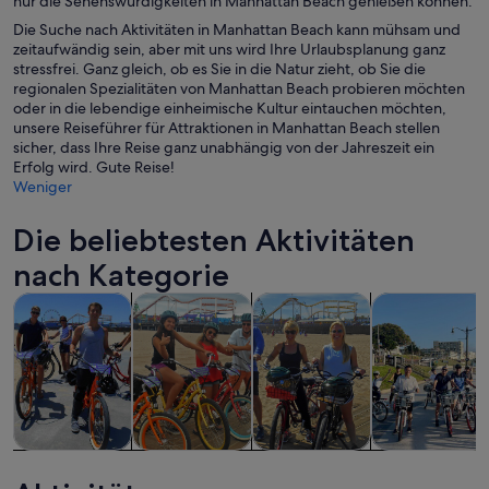
nur die Sehenswürdigkeiten in Manhattan Beach genießen können.
Die Suche nach Aktivitäten in Manhattan Beach kann mühsam und
zeitaufwändig sein, aber mit uns wird Ihre Urlaubsplanung ganz
stressfrei. Ganz gleich, ob es Sie in die Natur zieht, ob Sie die
regionalen Spezialitäten von Manhattan Beach probieren möchten
oder in die lebendige einheimische Kultur eintauchen möchten,
unsere Reiseführer für Attraktionen in Manhattan Beach stellen
sicher, dass Ihre Reise ganz unabhängig von der Jahreszeit ein
Erfolg wird. Gute Reise!
Weniger
Die beliebtesten Aktivitäten
nach Kategorie
Wird in einem neuen Tab geöffne
Wird in einem neuen Tab
W
Touren und Tagesausflüge
Geschichte & Kultur
Private & individuelle Touren
Abenteuer & 
Touren und
Geschichte &
Private &
Abenteuer &
Tagesausflüge
Kultur
individuelle
Outdoor