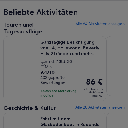
Beliebte Aktivitäten
Touren und
Alle 64 Aktivitäten anzeigen
Tagesausflüge
Ganztägige Besichtigung von LA, Hollywood, Beverly Hills, 
City Sigh
Ganztägige Besichtigung
von LA, Hollywood, Beverly
Hills, Stränden und mehr...
Die
mind. 7 Std. 30
Min.
Aktivität
9.4
9,4/10
dauert
von
402 geprüfte
7
Der
86 €
Bewertungen
10,
Stunden
Preis
basierend
inkl. Steuern &
Kostenlose Stornierung
und
beträgt
Gebühren
auf
möglich
pro Erw.
30
86 €
402
Minuten
pro
Geschichte & Kultur
Alle 28 Aktivitäten anzeigen
Bewertungen.
Erw.
Wird in ei
Fahrt mit dem Glasbodenboot in Redondo Beach
Museum der
Fahrt mit dem
Glasbodenboot in Redondo