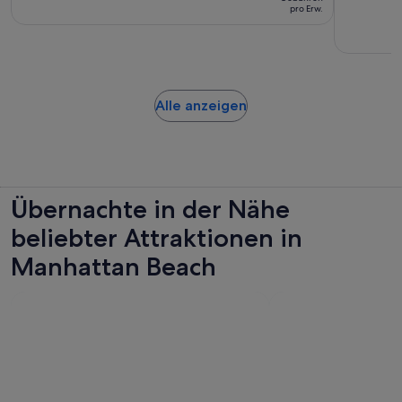
40
pro Erw.
371 €
Minuten
pro
Erw.
Wird
Alle anzeigen
in
einem
neuen
Tab
geöffnet
Übernachte in der Nähe
beliebter Attraktionen in
Manhattan Beach