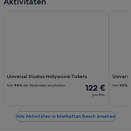
Aktivitäten
Touren
Universal Studios Hollywood-Tickets
Universal 
Universal Studios Hollywood-Tickets
Universa
122 €
Von
94%
der Reisenden empfohlen
Von
90%
d
pro Erw.
Alle Aktivitäten in Manhattan Beach ansehen