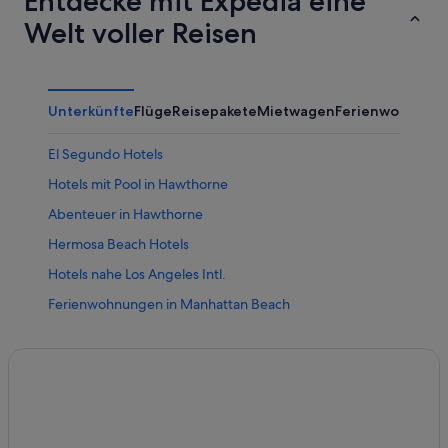
Entdecke mit Expedia eine
Welt voller Reisen
Unterkünfte
Flüge
Reisepakete
Mietwagen
Ferienwohnung
El Segundo Hotels
Hotels mit Pool in Hawthorne
Abenteuer in Hawthorne
Hermosa Beach Hotels
Hotels nahe Los Angeles Intl.
Ferienwohnungen in Manhattan Beach
Dorchester Collection Hotels in Manhattan Beach
Günstige in Manhattan Beach
Strand in Manhattan Beach
Manhattan Beach Hotels