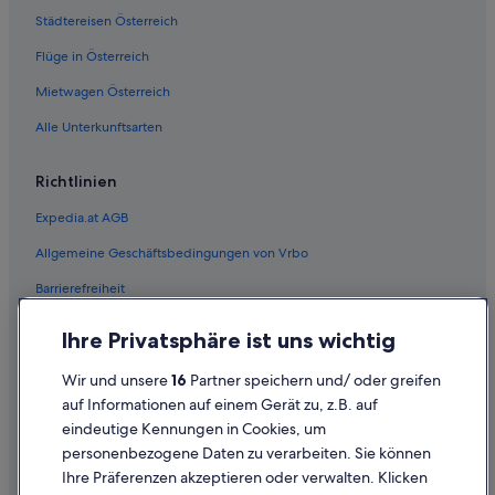
Städtereisen Österreich
Flüge in Österreich
Mietwagen Österreich
Alle Unterkunftsarten
Richtlinien
Expedia.at AGB
Allgemeine Geschäftsbedingungen von Vrbo
Barrierefreiheit
Einreisebestimmungen
Ihre Privatsphäre ist uns wichtig
Datenschutzerklärung
Wir und unsere
16
Partner speichern und/ oder greifen
Cookie-Erklärung
auf Informationen auf einem Gerät zu, z.B. auf
eindeutige Kennungen in Cookies, um
Rechtliche Hinweise/Kontakt
personenbezogene Daten zu verarbeiten. Sie können
Inhaltsrichtlinien und Melden von Inhalten
Ihre Präferenzen akzeptieren oder verwalten. Klicken