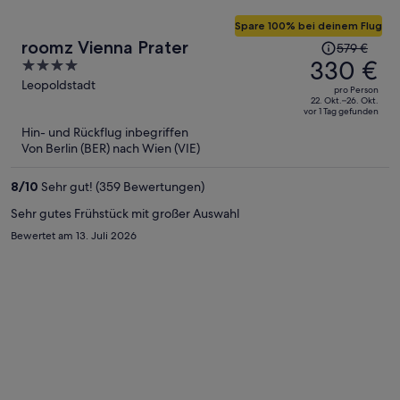
Spare 100% bei deinem Flug
Der
roomz Vienna Prater
579 €
Preis
330 €
4
betrug
out
Leopoldstadt
pro Person
579 €,
of
22. Okt.–26. Okt.
vor 1 Tag gefunden
jetzt
5
Hin- und Rückflug inbegriffen
beträgt
Von Berlin (BER) nach Wien (VIE)
er
330 €
8
/
10
Sehr gut! (359 Bewertungen)
pro
Person
Sehr gutes Frühstück mit großer Auswahl
Bewertet am 13. Juli 2026