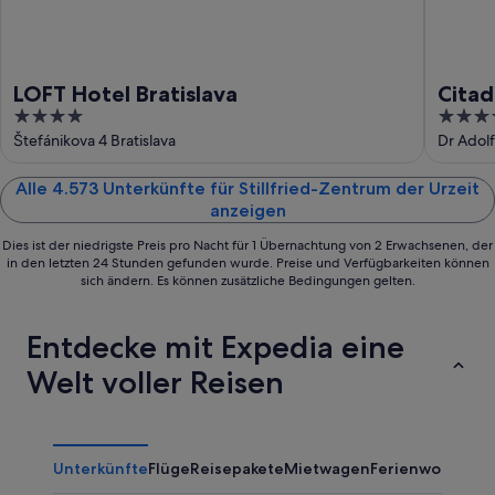
LOFT Hotel Bratislava
Citad
4
4
out
out
Štefánikova 4 Bratislava
Dr Adolf
of
of
5
5
Alle 4.573 Unterkünfte für Stillfried-Zentrum der Urzeit
anzeigen
Dies ist der niedrigste Preis pro Nacht für 1 Übernachtung von 2 Erwachsenen, der
in den letzten 24 Stunden gefunden wurde. Preise und Verfügbarkeiten können
sich ändern. Es können zusätzliche Bedingungen gelten.
Entdecke mit Expedia eine
Welt voller Reisen
Unterkünfte
Flüge
Reisepakete
Mietwagen
Ferienwohnung