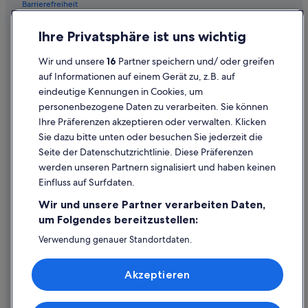
Barrierefreiheit
Gasthäuser in Matzen-Raggendorf
Einreisebestimmungen
Ihre Privatsphäre ist uns wichtig
Gresham Hotels in Matzen-Raggendorf
Datenschutzerklärung
Matzen-Raggendorf Hotels
Wir und unsere
16
Partner speichern und/ oder greifen
Cookie-Erklärung
auf Informationen auf einem Gerät zu, z.B. auf
Pensionen in Matzen-Raggendorf
eindeutige Kennungen in Cookies, um
Rechtliche Hinweise/Kontakt
Villen in Matzen-Raggendorf
personenbezogene Daten zu verarbeiten. Sie können
Inhaltsrichtlinien und Melden von Inhalten
Oberweiden Hotels
Ihre Präferenzen akzeptieren oder verwalten. Klicken
Sie dazu bitte unten oder besuchen Sie jederzeit die
Ferienwohnungen in Prottes
Hilfe
Seite der Datenschutzrichtlinie. Diese Präferenzen
Günstige in Reyersdorf
werden unseren Partnern signalisiert und haben keinen
Hilfe
Moxy Hotels in Reyersdorf
Einfluss auf Surfdaten.
Buchung ändern oder stornieren
Reyersdorf Hotels
Wir und unsere Partner verarbeiten Daten,
Rückerstattungsprozess und Zeitrahmen
um Folgendes bereitzustellen:
Arcotel Hotels in Schönkirchen-Reyersdorf
Buchen Sie einen Flug mit einer Gutschrift bei der Fluggesellschaft
Verwendung genauer Standortdaten.
Exe Hotels in Schönkirchen-Reyersdorf
Endgeräteeigenschaften zur Identifikation aktiv abfragen.
Internationale Reisedokumente
Günstige in Schönkirchen-Reyersdorf
Speichern von oder Zugriff auf Informationen auf einem
Akzeptieren
Endgerät. Personalisierte Werbung und Inhalte, Messung
Motels in Schönkirchen-Reyersdorf
von Werbeleistung und der Performance von Inhalten,
Zielgruppenforschung sowie Entwicklung und
Sierndorf an der March Hotels