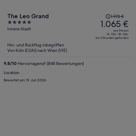
Der
The Leo Grand
1.972 €
Preis
1.065 €
5
betrug
out
Innere Stadt
pro Person
1.972 €,
of
14. Okt.–18. Okt.
Vor 2 Stunden gefunden
jetzt
5
Hin- und Rückflug inbegriffen
beträgt
Von Köln (CGN) nach Wien (VIE)
er
1.065 €
9,8
/
10
Hervorragend! (848 Bewertungen)
pro
Person
Location
Bewertet am 19. Juli 2026