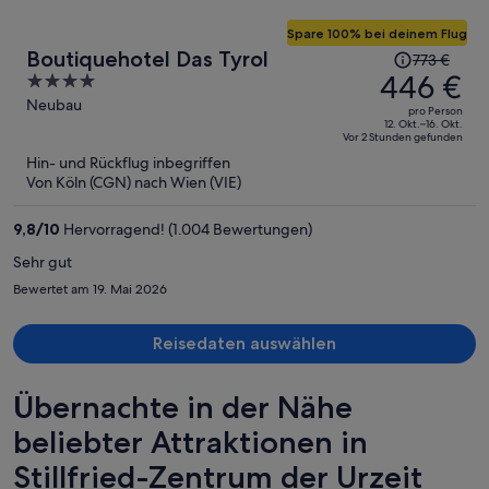
Spare 100% bei deinem Flug
Der
Boutiquehotel Das Tyrol
773 €
Preis
446 €
4
betrug
out
Neubau
pro Person
773 €,
of
12. Okt.–16. Okt.
Vor 2 Stunden gefunden
jetzt
5
Hin- und Rückflug inbegriffen
beträgt
Von Köln (CGN) nach Wien (VIE)
er
446 €
9,8
/
10
Hervorragend! (1.004 Bewertungen)
pro
Person
Sehr gut
Bewertet am 19. Mai 2026
Reisedaten auswählen
Übernachte in der Nähe
beliebter Attraktionen in
Stillfried-Zentrum der Urzeit