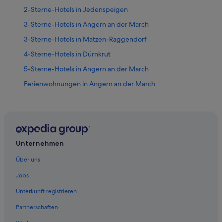
2-Sterne-Hotels in Jedenspeigen
3-Sterne-Hotels in Angern an der March
3-Sterne-Hotels in Matzen-Raggendorf
4-Sterne-Hotels in Dürnkrut
5-Sterne-Hotels in Angern an der March
Ferienwohnungen in Angern an der March
Golf in Angern an der March
Hotels mit Restaurant in Angern an der March
Hotel-Resorts in Angern an der March
Angern an der March Hotels
Unternehmen
Dürnkrut Hotels
Über uns
Ferienwohnungen in Ebenthal
Jobs
Pensionen in Ebenthal
Unterkunft registrieren
Villen in Ebenthal
Partnerschaften
Ferienwohnungen in Gänserndorf