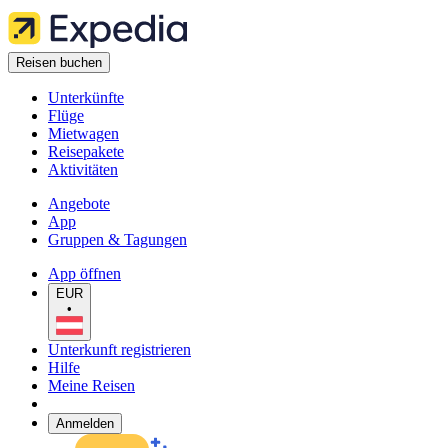
Reisen buchen
Unterkünfte
Flüge
Mietwagen
Reisepakete
Aktivitäten
Angebote
App
Gruppen & Tagungen
App öffnen
EUR
•
Unterkunft registrieren
Hilfe
Meine Reisen
Anmelden