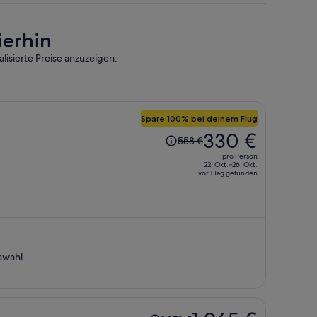
ierhin
lisierte Preise anzuzeigen.
Spare 100% bei deinem Flug
Der
330 €
558 €
Preis
pro Person
betrug
22. Okt.–26. Okt.
vor 1 Tag gefunden
558 €,
jetzt
beträgt
er
330 €
pro
swahl
Person
Der