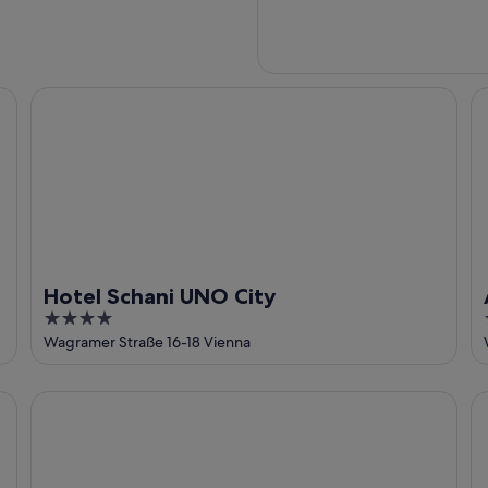
Hotel Schani UNO City
A 
Hotel Schani UNO City
4
out
Wagramer Straße 16-18 Vienna
of
5
Living Hotel Kaiser Franz Joseph
Th