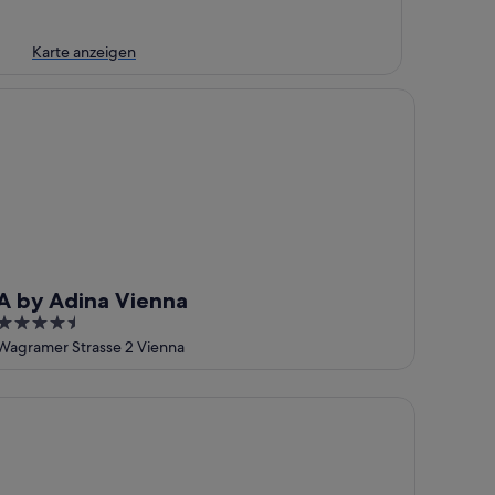
Karte anzeigen
by Adina Vienna
A by Adina Vienna
4.5
out
Wagramer Strasse 2 Vienna
of
5
e Social Hub Vienna