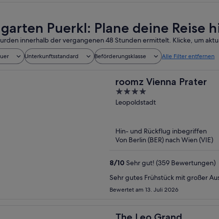
garten Puerkl: Plane deine Reise h
urden innerhalb der vergangenen 48 Stunden ermittelt. Klicke, um aktua
auer
Unterkunftsstandard
Beförderungsklasse
Alle Filter entfernen
roomz Vienna Prater
4
out
Leopoldstadt
of
5
Hin- und Rückflug inbegriffen
Von Berlin (BER) nach Wien (VIE)
8
/
10
Sehr gut! (359 Bewertungen)
Sehr gutes Frühstück mit großer Au
Bewertet am 13. Juli 2026
The Leo Grand