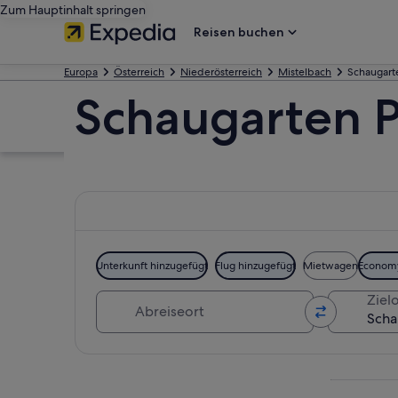
Zum Hauptinhalt springen
Reisen buchen
Europa
Österreich
Niederösterreich
Mistelbach
Schaugart
Schaugarten P
Unterkunft hinzugefügt
Flug hinzugefügt
Mietwagen
Econom
Abreiseort
Zielo
Karte erkunden