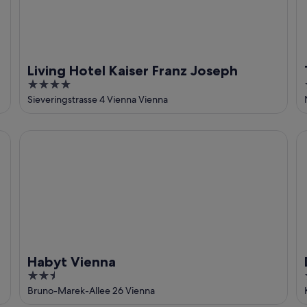
Living Hotel Kaiser Franz Joseph
4
out
Sieveringstrasse 4 Vienna Vienna
of
5
Habyt Vienna
De
Habyt Vienna
2.5
out
Bruno-Marek-Allee 26 Vienna
of