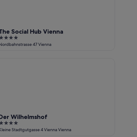
The Social Hub Vienna
4
out
Nordbahnstrasse 47 Vienna
of
5
r Wilhelmshof
Der Wilhelmshof
4
out
Kleine Stadtgutgasse 4 Vienna Vienna
of