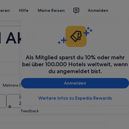
ieren
Hilfe
Meine Reisen
Anmelden
Deine Reise planen
 Aktivitäten
Als Mitglied sparst du 10% oder mehr
bei über 100.000 Hotels weltweit, wenn
du angemeldet bist.
Anmelden
Mehrere Daten oder Reiseziele hinzufügen
Reisende
Weitere Infos zu Expedia Rewards
Suchen
2 Reisende, 1 Zimmer
Feedback