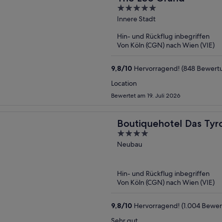
5
out
Innere Stadt
of
Hin- und Rückflug inbegriffen
5
Von Köln (CGN) nach Wien (VIE)
9,8
/
10
Hervorragend! (848 Bewert
Location
Bewertet am 19. Juli 2026
Boutiquehotel Das Tyr
4
out
Neubau
of
5
Hin- und Rückflug inbegriffen
Von Köln (CGN) nach Wien (VIE)
9,8
/
10
Hervorragend! (1.004 Bewe
Sehr gut