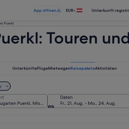
•
App öffnen
EUR
Unterkunft registr
en Puerkl
uerkl: Touren und
Unterkünfte
Flüge
Mietwagen
Reisepakete
Aktivitäten
y
rt
Daten
Fr., 21. Aug. - Mo., 24. Aug.