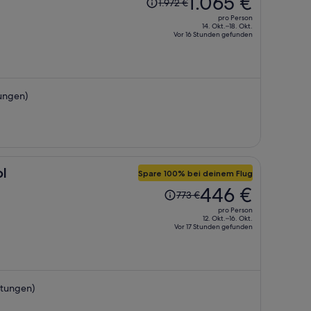
1.065 €
1.972 €
Preis
pro Person
betrug
14. Okt.–18. Okt.
Vor 16 Stunden gefunden
1.972 €,
jetzt
beträgt
er
ungen)
1.065 €
pro
Person
ol
Spare 100% bei deinem Flug
Der
446 €
773 €
Preis
pro Person
betrug
12. Okt.–16. Okt.
Vor 17 Stunden gefunden
773 €,
jetzt
beträgt
er
rtungen)
446 €
pro