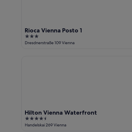
Rioca Vienna Posto 1
3
out
Dresdnerstraße 109 Vienna
of
5
Hilton Vienna Waterfront
Hilton Vienna Waterfront
4.5
out
Handelskai 269 Vienna
of