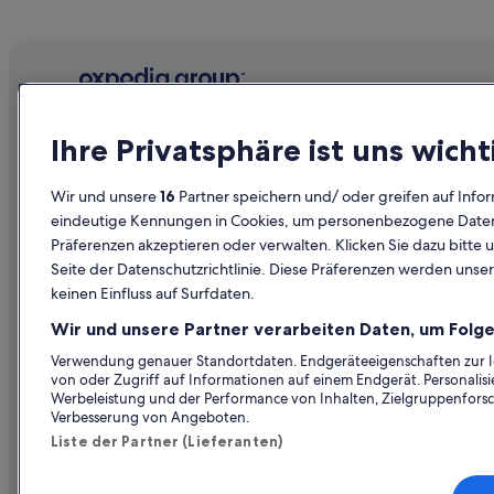
Asparn an der Zaya Hotels
Hotels nahe Badeteich Poysdorf
Hostels in Ebersdorf an der Zaya
Erdberg Hotels
Unternehmen
Erkunden
Ihre Privatsphäre ist uns wicht
B&B in Gaweinstal
Über uns
Reiseführer
Hostels in Hagenberg
Wir und unsere
16
Partner speichern und/ oder greifen auf Infor
Pensionen in Hagenberg
Jobs
Hotels in Ös
eindeutige Kennungen in Cookies, um personenbezogene Daten 
Luxus in Kleinhadersdorf
Präferenzen akzeptieren oder verwalten. Klicken Sie dazu bitte 
Unterkunft registrieren
Ferienwohn
Seite der Datenschutzrichtlinie. Diese Präferenzen werden unser
Ferienwohnungen in Ladendorf
Partnerschaften
Städtereise
keinen Einfluss auf Surfdaten.
Ladendorf Hotels
Werbung
Flüge in Öst
Wir und unsere Partner verarbeiten Daten, um Folge
Luxus in Loosdorf
Presse
Mietwagen 
Verwendung genauer Standortdaten. Endgeräteeigenschaften zur Ide
Hostels in Mistelbach
von oder Zugriff auf Informationen auf einem Endgerät. Personali
Alle Unterku
Werbeleistung und der Performance von Inhalten, Zielgruppenfors
Mistelbach Hotels
Verbesserung von Angeboten.
Wohnungen in Mistelbach
Liste der Partner (Lieferanten)
Obersulz Hotels