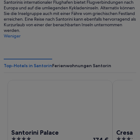
Santorinis internationaler Flughafen bietet Flugverbindungen nach
Europa und auf die umliegenden Kykladeninseln. Alternativ können
Sie die Inselgruppe auch mit einer Fähre vom griechischen Festland
erreichen. Eine Reise nach Santorini kann ebenfalls hervorragend als
Kurzurlaub von einer der benachbarten Inseln unternommen
werden.
Weniger
Top-Hotels in Santorin
Ferienwohnungen Santorin
Santorini Palace
Cresanto Lu
Santorini Palace
Cresant
4
Der
5
174 €