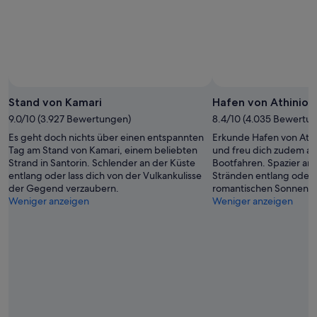
Aug.
Stand von Kamari
Hafen von Athinios
9.0/10 (3.927 Bewertungen)
8.4/10 (4.035 Bewertu
Es geht doch nichts über einen entspannten
Erkunde Hafen von Athi
Tag am Stand von Kamari, einem beliebten
und freu dich zudem auf
Strand in Santorin. Schlender an der Küste
Bootfahren. Spazier an
entlang oder lass dich von der Vulkankulisse
Stränden entlang oder 
der Gegend verzaubern.
romantischen Sonnenu
Weniger anzeigen
Weniger anzeigen