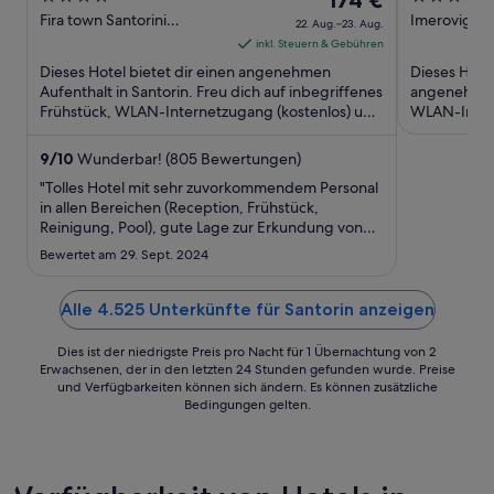
out
Preis
out
Fira town Santorini
Imerovigli S
22. Aug.–23. Aug.
Santorini Island
of
beträgt
of
inkl. Steuern & Gebühren
5
174 €
5
Dieses Hotel bietet dir einen angenehmen
Dieses Hotel
pro
Aufenthalt in Santorin. Freu dich auf inbegriffenes
angenehmen 
Frühstück, WLAN-Internetzugang (kostenlos) und
Nacht
WLAN-Intern
Parken ohne Service ...
Service (kost
vom
22.
9
/
10
Wunderbar! (805 Bewertungen)
Aug.
"Tolles Hotel mit sehr zuvorkommendem Personal
bis
in allen Bereichen (Reception, Frühstück,
Reinigung, Pool), gute Lage zur Erkundung von
zum
Santorini. Schönes Frühstücksbuffet, grosser
23.
Bewertet am 29. Sept. 2024
Pool. Renoviertes, grosszügiges Zimmer mit
Aug.
schönem Ausblick auf den Pool/Meer. Die
Buchung eines Superior Doppelzimmers ..."
Alle 4.525 Unterkünfte für Santorin anzeigen
Dies ist der niedrigste Preis pro Nacht für 1 Übernachtung von 2
Erwachsenen, der in den letzten 24 Stunden gefunden wurde. Preise
und Verfügbarkeiten können sich ändern. Es können zusätzliche
Bedingungen gelten.