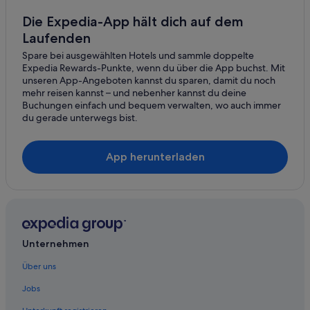
Karterados
Hotels mit Pool in Santorin
Die Expedia-App hält dich auf dem
Emporio
Laufenden
Hotels mit Whirlpool in Santorin
Spare bei ausgewählten Hotels und sammle doppelte
Hotels mit Yoga in Santorin
Monolithos
Expedia Rewards-Punkte, wenn du über die App buchst. Mit
Haustierfreundliche in Santorin
unseren App-Angeboten kannst du sparen, damit du noch
Ammoudi-Bucht
mehr reisen kannst – und nebenher kannst du deine
Hotels mit Aussicht in Santorin
Buchungen einfach und bequem verwalten, wo auch immer
Agios Georgios
du gerade unterwegs bist.
Romantische in Santorin
Firostefani
Luxus in Santorin
App herunterladen
Tholos
Marriott Hotels & Resorts in Santorin
Relais & Chateaux Hotels in Santorin
Exo Gialos
Small Luxury Hotels in Santorin
Vothonas
Strand in Santorin
Finikia
Unternehmen
Hotels mit Suiten in Santorin
Exo Gonia
Hotels mit Wellnessbereich in Santorin
Über uns
Santorin Hotels
Panagia Kalou
Jobs
Pensionen in Santorin