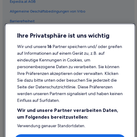
Expedia.at AGB
Allgemeine Geschäftsbedingungen von Vrbo
Barrierefreiheit
Einreisebestimmungen
Ihre Privatsphäre ist uns wichtig
Datenschutzerklärung
Wir und unsere
16
Partner speichern und/ oder greifen
Cookie-Erklärung
auf Informationen auf einem Gerät zu, z.B. auf
eindeutige Kennungen in Cookies, um
Rechtliche Hinweise/Kontakt
personenbezogene Daten zu verarbeiten. Sie können
Inhaltsrichtlinien und Melden von Inhalten
Ihre Präferenzen akzeptieren oder verwalten. Klicken
Sie dazu bitte unten oder besuchen Sie jederzeit die
Hilfe
Seite der Datenschutzrichtlinie. Diese Präferenzen
werden unseren Partnern signalisiert und haben keinen
Hilfe
Einfluss auf Surfdaten.
Buchung ändern oder stornieren
Wir und unsere Partner verarbeiten Daten,
Rückerstattungsprozess und Zeitrahmen
um Folgendes bereitzustellen:
Buchen Sie einen Flug mit einer Gutschrift bei der Fluggesellschaft
Verwendung genauer Standortdaten.
Endgeräteeigenschaften zur Identifikation aktiv abfragen.
Internationale Reisedokumente
Speichern von oder Zugriff auf Informationen auf einem