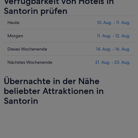
Verfügbarkeit von Hotels in
Santorin prüfen
Prüfe
Heute
10. Aug. - 11. Aug.
die
Preise
Prüfe
Morgen
11. Aug. - 12. Aug.
für
die
Santorin
Preise
Prüfe
Dieses Wochenende
14. Aug. - 16. Aug.
heute
für
die
Nacht,
Santorin
Preise
Prüfe
Nächstes Wochenende
21. Aug. - 23. Aug.
10.
morgen
für
die
Aug.
Nacht,
Santorin
Preise
Übernachte in der Nähe
-
11.
dieses
für
11.
Aug.
Wochenende,
Santorin
beliebter Attraktionen in
Aug.
-
14.
am
Santorin
12.
Aug.
nächsten
Aug.
-
Wochenende,
16.
21.
Aug.
Aug.
-
23.