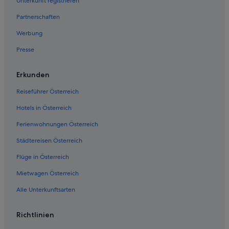
Unterkunft registrieren
Private Ferienhäuser in Santorin
Partnerschaften
Villen in Santorin
Werbung
Wohnungen in Santorin
Presse
Vothonas Hotels
Erkunden
Reiseführer Österreich
Hotels in Österreich
Ferienwohnungen Österreich
Städtereisen Österreich
Flüge in Österreich
Mietwagen Österreich
Alle Unterkunftsarten
Richtlinien