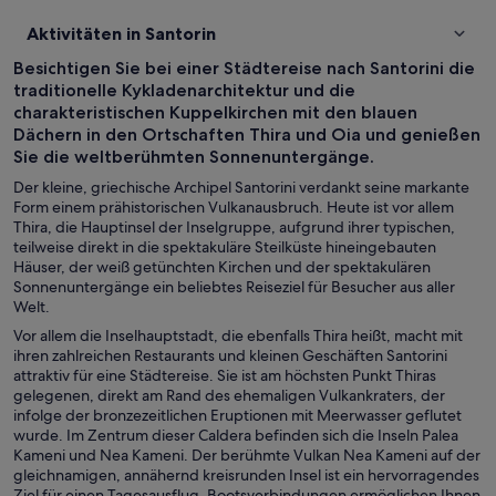
Aktivitäten in Santorin
Besichtigen Sie bei einer Städtereise nach Santorini die
traditionelle Kykladenarchitektur und die
charakteristischen Kuppelkirchen mit den blauen
Dächern in den Ortschaften Thira und Oia und genießen
Sie die weltberühmten Sonnenuntergänge.
Der kleine, griechische Archipel Santorini verdankt seine markante
Form einem prähistorischen Vulkanausbruch. Heute ist vor allem
Thira, die Hauptinsel der Inselgruppe, aufgrund ihrer typischen,
teilweise direkt in die spektakuläre Steilküste hineingebauten
Häuser, der weiß getünchten Kirchen und der spektakulären
Sonnenuntergänge ein beliebtes Reiseziel für Besucher aus aller
Welt.
Vor allem die Inselhauptstadt, die ebenfalls Thira heißt, macht mit
ihren zahlreichen Restaurants und kleinen Geschäften Santorini
attraktiv für eine Städtereise. Sie ist am höchsten Punkt Thiras
gelegenen, direkt am Rand des ehemaligen Vulkankraters, der
infolge der bronzezeitlichen Eruptionen mit Meerwasser geflutet
wurde. Im Zentrum dieser Caldera befinden sich die Inseln Palea
Kameni und Nea Kameni. Der berühmte Vulkan Nea Kameni auf der
gleichnamigen, annähernd kreisrunden Insel ist ein hervorragendes
Ziel für einen Tagesausflug. Bootsverbindungen ermöglichen Ihnen