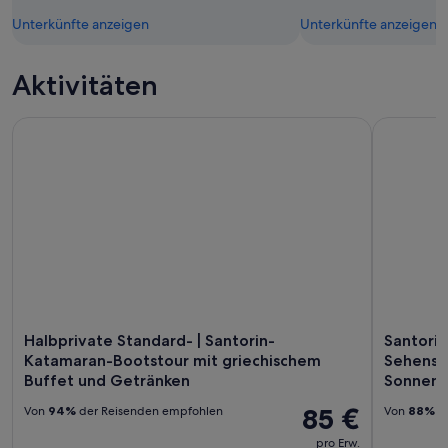
Unterkünfte anzeigen
Unterkünfte anzeigen
Aktivitäten
Halbprivate Standard- | Santorin-Katamaran-Bootstour mit 
Santorin:
Halbprivate Standard- | Santorin-
Santorin
Katamaran-Bootstour mit griechischem
Sehensw
Buffet und Getränken
Sonnenu
85 €
Von
94%
der Reisenden empfohlen
Von
88%
de
pro Erw.