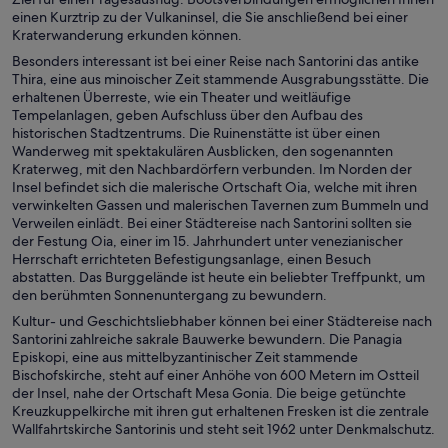
einen Kurztrip zu der Vulkaninsel, die Sie anschließend bei einer
Kraterwanderung erkunden können.
Besonders interessant ist bei einer Reise nach Santorini das antike
Thira, eine aus minoischer Zeit stammende Ausgrabungsstätte. Die
erhaltenen Überreste, wie ein Theater und weitläufige
Tempelanlagen, geben Aufschluss über den Aufbau des
historischen Stadtzentrums. Die Ruinenstätte ist über einen
Wanderweg mit spektakulären Ausblicken, den sogenannten
Kraterweg, mit den Nachbardörfern verbunden. Im Norden der
Insel befindet sich die malerische Ortschaft Oia, welche mit ihren
verwinkelten Gassen und malerischen Tavernen zum Bummeln und
Verweilen einlädt. Bei einer Städtereise nach Santorini sollten sie
der Festung Oia, einer im 15. Jahrhundert unter venezianischer
Herrschaft errichteten Befestigungsanlage, einen Besuch
abstatten. Das Burggelände ist heute ein beliebter Treffpunkt, um
den berühmten Sonnenuntergang zu bewundern.
Kultur- und Geschichtsliebhaber können bei einer Städtereise nach
Santorini zahlreiche sakrale Bauwerke bewundern. Die Panagia
Episkopi, eine aus mittelbyzantinischer Zeit stammende
Bischofskirche, steht auf einer Anhöhe von 600 Metern im Ostteil
der Insel, nahe der Ortschaft Mesa Gonia. Die beige getünchte
Kreuzkuppelkirche mit ihren gut erhaltenen Fresken ist die zentrale
Wallfahrtskirche Santorinis und steht seit 1962 unter Denkmalschutz.