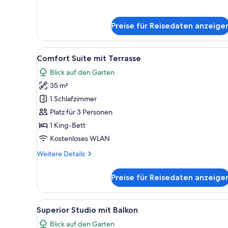
für
Superior
Junior
Preise für Reisedaten anzeige
Suite
mit
Alle
Ein ordentlich bezogenes Bett
Sauna
6
Comfort Suite mit Terrasse
Fotos
Blick auf den Garten
für
35 m²
Comfort
Suite
1 Schlafzimmer
mit
Platz für 3 Personen
Terrasse
1 King-Bett
anzeigen
Kostenloses WLAN
Weitere
Weitere Details
Details
für
Preise für Reisedaten anzeige
Comfort
Suite
mit
Alle
Ein modernes Wohnzimmer mit
6
Terrasse
Superior Studio mit Balkon
Fotos
Blick auf den Garten
für