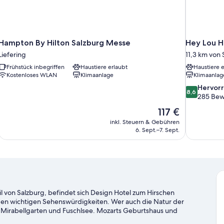
Hampton By Hilton Salzburg Messe
Hey Lou H
Liefering
11,3 km von 
Frühstück inbegriffen
Haustiere erlaubt
Haustiere e
Kostenloses WLAN
Klimaanlage
Klimaanlag
8.6
Hervor
8,6
von
285 Bew
10,
Der
117 €
Hervorrage
Preis
inkl. Steuern & Gebühren
285
beträgt
6. Sept.–7. Sept.
Bewertung
117 €
l von Salzburg, befindet sich Design Hotel zum Hirschen
 den wichtigen Sehenswürdigkeiten. Wer auch die Natur der
Mirabellgarten und Fuschlsee. Mozarts Geburtshaus und
 für einen Abstecher.
Zum Reiseführer für Salzburg