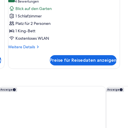
10,0 von 10
(4
4 Bewertungen
Comfort-
Bewertungen)
Blick auf den Garten
Zimmer,
1 Schlafzimmer
Gartenblick
Platz für 2 Personen
anzeigen
1 King-Bett
Kostenloses WLAN
Weitere
Weitere Details
Details
für
n
Preise für Reisedaten anzeigen
Comfort-
Zimmer,
Gartenblick
Hampton By Hilton Salzburg Messe
Hey Lou Ho
Anzeige
Anzeige