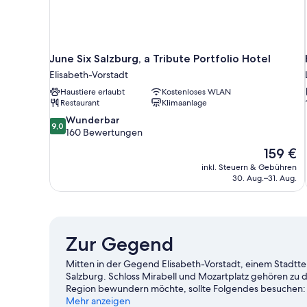
June Six Salzburg, a Tribute Portfolio Hotel
Elisabeth-Vorstadt
Haustiere erlaubt
Kostenloses WLAN
Restaurant
Klimaanlage
9.0
Wunderbar
9,0
von
160 Bewertungen
10,
Der
159 €
Wunderbar,
Preis
inkl. Steuern & Gebühren
160
beträgt
30. Aug.–31. Aug.
Bewertungen
159 €
Zur Gegend
Mitten in der Gegend Elisabeth-Vorstadt, einem Stadttei
Salzburg. Schloss Mirabell und Mozartplatz gehören zu
Region bewundern möchte, sollte Folgendes besuchen: 
Getreidegasse sind zwei weitere empfehlenswerte Orte
Mehr anzeigen