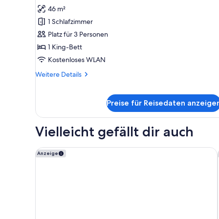
46 m²
Superior
Studio
1 Schlafzimmer
mit
Platz für 3 Personen
Balkon
1 King-Bett
anzeigen
Kostenloses WLAN
Weitere
Weitere Details
Details
für
Superior
Preise für Reisedaten anzeige
Studio
mit
Balkon
Vielleicht gefällt dir auch
June Six Salzburg, a Tribute Portfolio Hotel
Anzeige