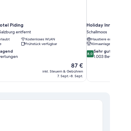
otel Piding
Holiday Inn Salzburg
Salzburg entfernt
Schallmoos
rlaubt
Kostenloses WLAN
Haustiere erlaubt
e
Frühstück verfügbar
Klimaanlage
8.0
ragend
Sehr gut
8,0
von
ertungen
1.003 Bewertungen
10,
Der
87 €
nd,
Sehr
Preis
inkl. Steuern & Gebühren
gut,
beträgt
7. Sept.–8. Sept.
en
1.003
87 €
Bewertungen