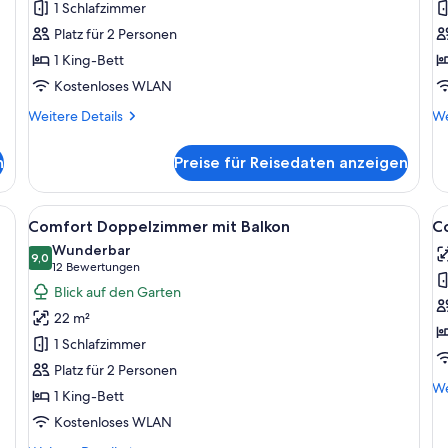
1 Schlafzimmer
anzeigen
a
Platz für 2 Personen
1 King-Bett
Kostenloses WLAN
Weitere
We
Weitere Details
We
Details
De
für
fü
n
Preise für Reisedaten anzeigen
Comfort
Pr
Doppelzimmer
Zi
t einer großen Badewanne, einem Bett mit gemustertem Kopfteil und Wand
Alle
Ein modernes Zimmer mit Holzboden, e
Al
9
Comfort Doppelzimmer mit Balkon
C
Fotos
F
Wunderbar
für
9,0
f
9,0 von 10
(12
12 Bewertungen
Comfort
C
Bewertungen)
Blick auf den Garten
Doppelzimmer
S
22 m²
mit
a
1 Schlafzimmer
Balkon
Platz für 2 Personen
anzeigen
We
We
1 King-Bett
De
Kostenloses WLAN
fü
Co