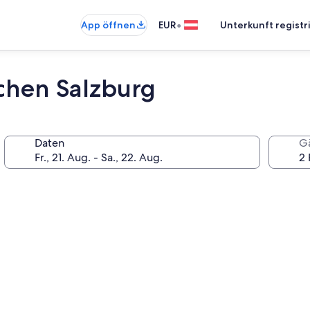
•
App öffnen
EUR
Unterkunft registr
chen Salzburg
Daten
G