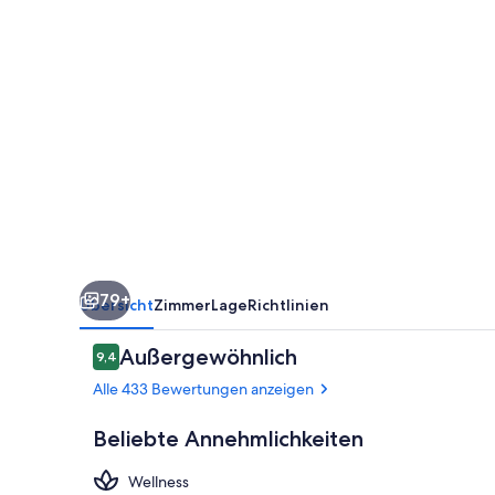
79+
Übersicht
Zimmer
Lage
Richtlinien
Bewertungen
Außergewöhnlich
9,4
9,4 von 10.
Alle 433 Bewertungen anzeigen
Beliebte Annehmlichkeiten
Wellness