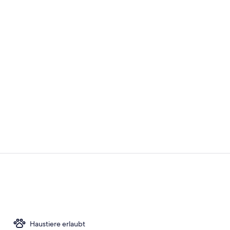
Tägliches F
Rezeption
Haustiere erlaubt