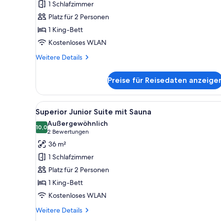
1 Schlafzimmer
anzeigen
Platz für 2 Personen
1 King-Bett
Kostenloses WLAN
Weitere
Weitere Details
Details
für
Preise für Reisedaten anzeige
Cozy
Business
Alle
Ein modernes Schlafzimmer mi
8
Superior Junior Suite mit Sauna
Fotos
Außergewöhnlich
für
10,0
10,0 von 10
(2
2 Bewertungen
Superior
Bewertungen)
36 m²
Junior
1 Schlafzimmer
Suite
Platz für 2 Personen
mit
1 King-Bett
Sauna
Kostenloses WLAN
anzeigen
Weitere
Weitere Details
Details