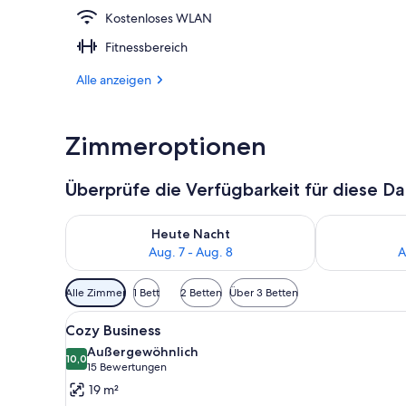
Kostenloses WLAN
Außenbereic
Fitnessbereich
Alle anzeigen
Zimmeroptionen
Überprüfe die Verfügbarkeit für diese D
Überprüfe die Verfügbarkeit für heute Nacht, Aug. 7
Überprüfe die
Heute Nacht
Aug. 7 - Aug. 8
A
Verfügbare
Alle Zimmer
1 Bett
2 Betten
Über 3 Betten
Filter
Alle
Ein Hotelzimmer mit einem gro
für
9
Cozy Business
Fotos
Zimmer
Außergewöhnlich
für
10,0
10,0 von 10
(15
15 Bewertungen
Cozy
Bewertungen)
19 m²
Business