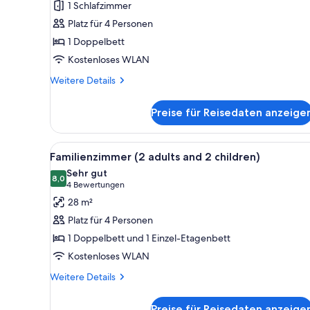
1 Schlafzimmer
anzeigen
Platz für 4 Personen
1 Doppelbett
Kostenloses WLAN
Weitere
Weitere Details
Details
für
Preise für Reisedaten anzeige
Standard-
Doppelzimmer
Alle
Ein Zimmer mit Etagenbetten,
3
Familienzimmer (2 adults and 2 children)
Fotos
Sehr gut
für
8,0
8,0 von 10
(4
4 Bewertungen
Familienzimmer
Bewertungen)
28 m²
(2
Platz für 4 Personen
adults
1 Doppelbett und 1 Einzel-Etagenbett
and
Kostenloses WLAN
2
children)
Weitere
Weitere Details
Details
anzeigen
für
Preise für Reisedaten anzeige