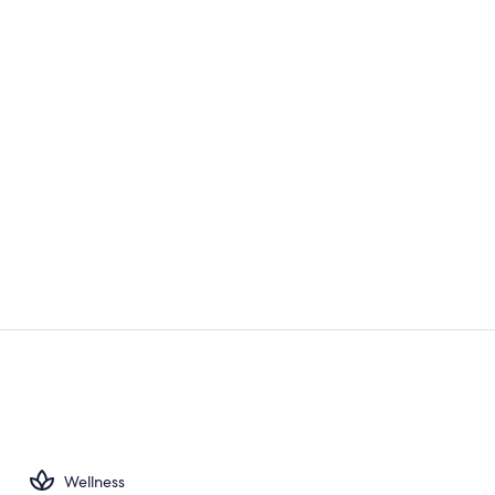
Sonnenterra
Innenpool, g
Wellness