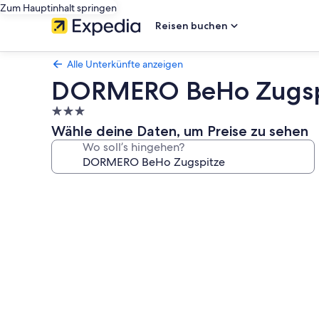
Zum Hauptinhalt springen
Reisen buchen
Alle Unterkünfte anzeigen
DORMERO BeHo Zugsp
3.0-
Sterne-
Wähle deine Daten, um Preise zu sehen
Unterkunft
Wo soll’s hingehen?
Fotogalerie
von
DORMERO
BeHo
Zugspitze