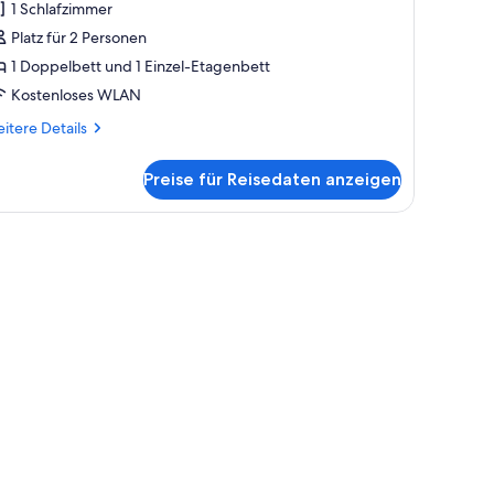
1 Schlafzimmer
nzeigen
Platz für 2 Personen
1 Doppelbett und 1 Einzel-Etagenbett
Kostenloses WLAN
itere
itere Details
tails
r
Preise für Reisedaten anzeigen
mfort-
mmer
ölzernen Bank.
rhängen, einem Wand-Fernseher, einem Nachttisch und einem Fenster mit Bli