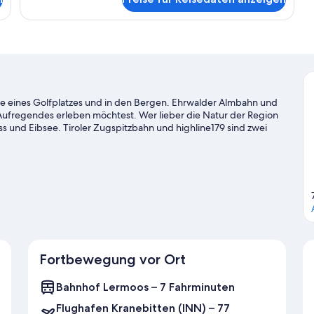
e eines Golfplatzes und in den Bergen. Ehrwalder Almbahn und
Aufregendes erleben möchtest. Wer lieber die Natur der Region
 und Eibsee. Tiroler Zugspitzbahn und highline179 sind zwei
m Seilrutschen, beim Jagen und beim Bergsteigen sind dir
ay-Verleih in der Nähe und erkundest die Umgebung von
er
Fortbewegung vor Ort
Bahnhof Lermoos – 7 Fahrminuten
Flughafen Kranebitten (INN) – 77