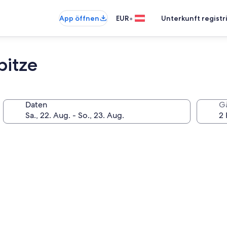
•
App öffnen
EUR
Unterkunft registr
itze
Daten
G