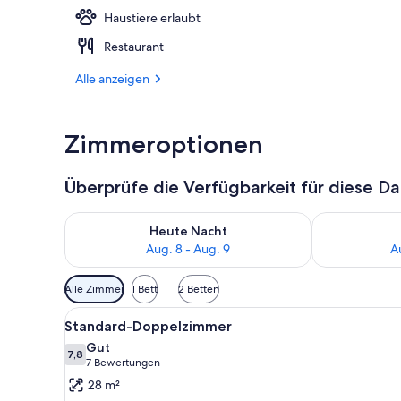
Haustiere erlaubt
Fassade der 
Restaurant
Alle anzeigen
Zimmeroptionen
Überprüfe die Verfügbarkeit für diese D
Überprüfe die Verfügbarkeit für heute Nacht, Aug. 8
Überprüfe die
Heute Nacht
Aug. 8 - Aug. 9
A
Verfügbare
Alle Zimmer
1 Bett
2 Betten
Filter
Alle
Ein Schlafzimmer mit Bett, gr
für
5
Standard-Doppelzimmer
Fotos
Zimmer
Gut
für
7,8
7,8 von 10
(7
7 Bewertungen
Standard-
Bewertungen)
28 m²
Doppelzimmer