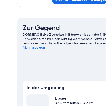
Familienzimmer
(2
adults
and
2
children)
Zur Gegend
DORMERO BeHo Zugspitze in Biberwier liegt in der Näh
Ehrwalder Alm sind einen Ausflug wert, wenn du etwas 
bewundern möchte, sollte Folgendes besuchen: Fernpass
weitere empfehlenswerte Orte für einen Abstecher. Bei
Mehr anzeigen
Outdoor-Abenteuer sicher. Oder ab du nutzt den Segw
Biberwier auf eigene Faust.
Zum Reiseführer für Biberwi
In der Umgebung
Eibsee
39 Autominuten
- 34.6 km