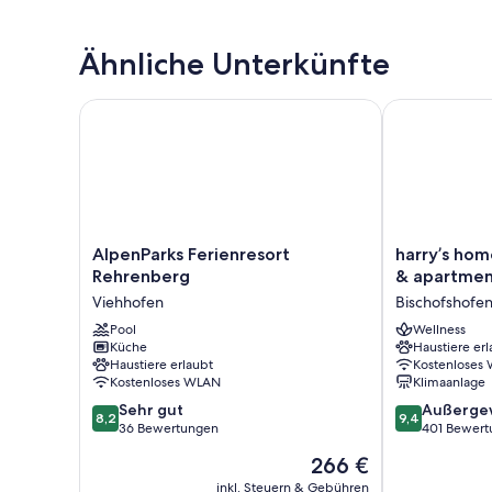
Ähnliche Unterkünfte
AlpenParks Ferienresort Rehrenberg
harry’s home 
AlpenParks
harry’s
AlpenParks Ferienresort
harry’s hom
Ferienresort
home
Rehrenberg
& apartmen
Rehrenberg
Bischofshofen
Viehhofen
Bischofshofe
Viehhofen
hotel
Pool
&
Wellness
Küche
Haustiere erl
apartments
Haustiere erlaubt
Kostenloses
Bischofshofen
Kostenloses WLAN
Klimaanlage
8.2
9.4
Sehr gut
Außerge
8,2
9,4
von
von
36 Bewertungen
401 Bewert
10,
10,
Der
266 €
Sehr
Außergewöhnl
Preis
gut,
401
inkl. Steuern & Gebühren