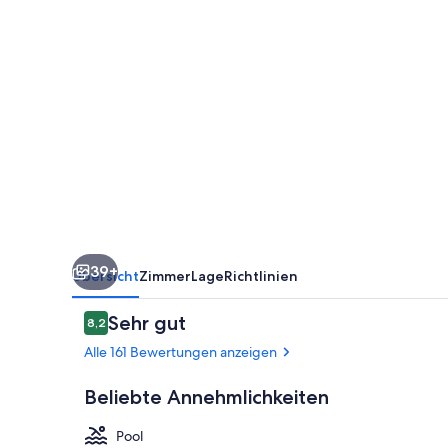
39+
Übersicht
Zimmer
Lage
Richtlinien
Bewertungen
Sehr gut
8,2
8,2 von 10.
Alle 161 Bewertungen anzeigen
Beliebte Annehmlichkeiten
Pool