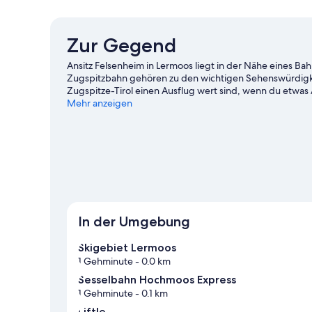
Bett,
Badewanne,
Bergseite
Zur Gegend
Ansitz Felsenheim in Lermoos liegt in der Nähe eines Ba
Zugspitzbahn gehören zu den wichtigen Sehenswürdigk
Zugspitze-Tirol einen Ausflug wert sind, wenn du etwa
sind zwei weitere empfehlenswerte Orte für einen Abste
Mehr anzeigen
Shuttles und beim Skifahren oder versuche dich an ande
Reiseführer für Lermoos
In der Umgebung
Skigebiet Lermoos
1 Gehminute
- 0.0 km
Sesselbahn Hochmoos Express
1 Gehminute
- 0.1 km
Liftle