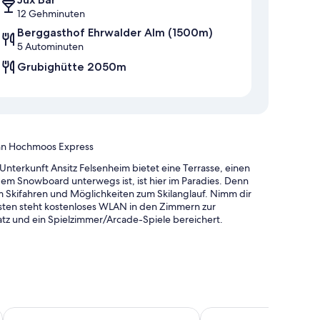
12 Gehminuten
Berggasthof Ehrwalder Alm (1500m)
5 Autominuten
Grubighütte 2050m
ahn Hochmoos Express
nterkunft Ansitz Felsenheim bietet eine Terrasse, einen
em Snowboard unterwegs ist, ist hier im Paradies. Denn
m Skifahren und Möglichkeiten zum Skilanglauf. Nimm dir
ästen steht kostenloses WLAN in den Zimmern zur
atz und ein Spielzimmer/Arcade-Spiele bereichert.
 Abholung vom Bahnhof und ein kostenloser Fahrradverleih
Hotel Tirolerhof
Berghotel Tirol
l und Grillmöglichkeiten