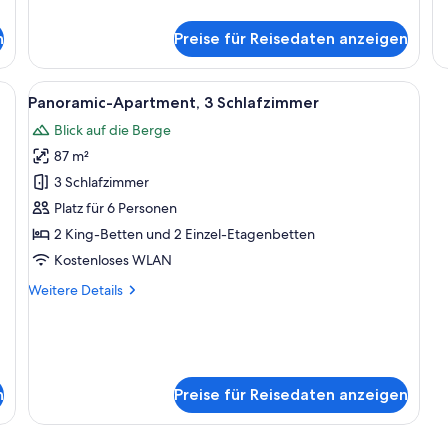
Exclusive-
Tr
Apartment,
Ap
n
Preise für Reisedaten anzeigen
3 Schlafzimmer
3 
Sofa, Sessel, Couchtisch und Blick auf ein Badezimmer mit Badewanne.
Alle
Ein Schlafzimmer mit einem großen Bet
8
Panoramic-Apartment, 3 Schlafzimmer
Fotos
Blick auf die Berge
für
87 m²
Panoramic-
Apartment,
3 Schlafzimmer
3 Schlafzimmer
Platz für 6 Personen
anzeigen
2 King-Betten und 2 Einzel-Etagenbetten
Kostenloses WLAN
Weitere
Weitere Details
Details
für
Panoramic-
Apartment,
3 Schlafzimmer
n
Preise für Reisedaten anzeigen