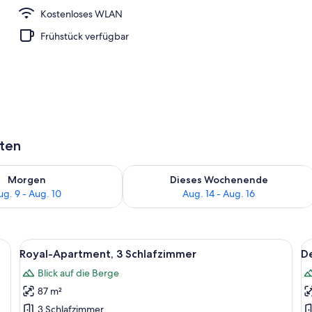
Kostenloses WLAN
fbad
Frühstück verfügbar
aten
 - Aug. 9.
 Verfügbarkeit für morgen, Aug. 9 - Aug. 10.
Überprüfe die Verfügbarkeit für dies
Morgen
Dieses Wochenende
ug. 9 - Aug. 10
Aug. 14 - Aug. 16
inem Holzkopfende, einem kleinen Tisch und einer Lampe.
Alle
Ein Schlafzimmer mit Bett, Nachttisch,
Al
17
Royal-Apartment, 3 Schlafzimmer
D
Fotos
F
Blick auf die Berge
für
f
87 m²
Royal-
D
Apartment,
S
3 Schlafzimmer