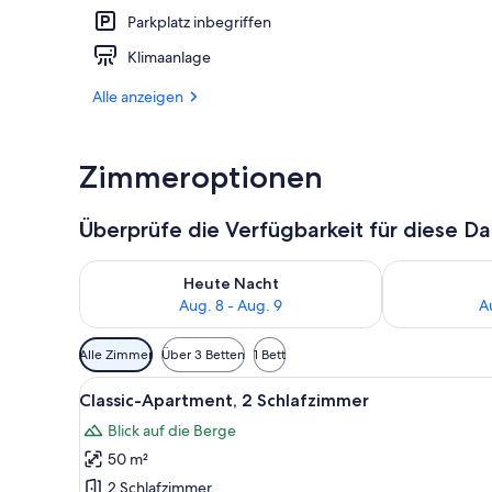
Parkplatz inbegriffen
Sauna, Damp
Klimaanlage
Alle anzeigen
Zimmeroptionen
Überprüfe die Verfügbarkeit für diese D
Überprüfe die Verfügbarkeit für heute Nacht, Aug. 8
Überprüfe die
Heute Nacht
Aug. 8 - Aug. 9
A
Verfügbare
Alle Zimmer
Über 3 Betten
1 Bett
Filter
Alle
Ein Zimmer mit zwei Betten, e
für
9
Classic-Apartment, 2 Schlafzimmer
Fotos
Zimmer
Blick auf die Berge
für
50 m²
Classic-
Apartment,
2 Schlafzimmer