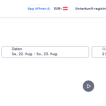
•
App öffnen
EUR
Unterkunft registr
Daten
G