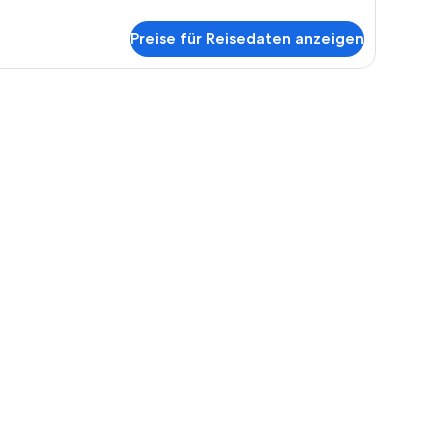
aditional-
artment,
Preise für Reisedaten anzeigen
Schlafzimmer
t, einem Nachttisch, einem Sessel, einem Kleiderschrank und einem Spiegel.