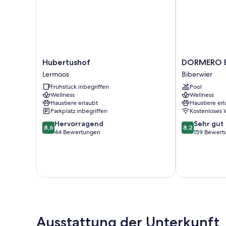
Hubertushof
DORMERO
Hubertushof
DORMERO B
Lermoos
BeHo
Lermoos
Biberwier
Zugspitze
Frühstück inbegriffen
Pool
Biberwier
Wellness
Wellness
Haustiere erlaubt
Haustiere erl
Parkplatz inbegriffen
Kostenloses
8.6
8.2
Hervorragend
Sehr gut
8,6
8,2
von
von
44 Bewertungen
159 Bewert
10,
10,
Hervorragend,
Sehr
44
gut,
Bewertungen
159
Bewertungen
Ausstattung der Unterkunft