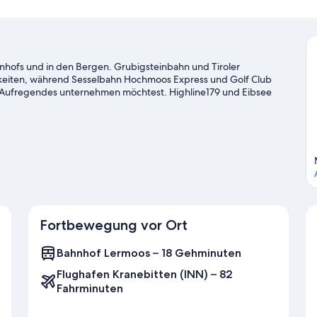
hnhofs und in den Bergen. Grubigsteinbahn und Tiroler
eiten, während Sesselbahn Hochmoos Express und Golf Club
s Aufregendes unternehmen möchtest. Highline179 und Eibsee
cher. Erobere die nahe gelegenen Pisten mithilfe der Ski-
ren Wintersportarten wie Eislaufen und Schlittenfahren.
Zum
Fortbewegung vor Ort
Bahnhof Lermoos – 18 Gehminuten
Flughafen Kranebitten (INN) – 82
Fahrminuten