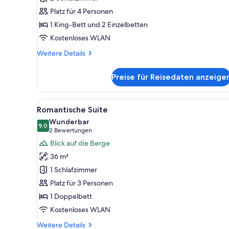
2 Schlafzimmer
Platz für 4 Personen
anzeigen
1 King-Bett und 2 Einzelbetten
Kostenloses WLAN
Weitere
Weitere Details
Details
für
Preise für Reisedaten anzeige
Classic-
Apartment,
2 Schlafzimmer
Alle
Ein traditionell eingerichtete
9
Romantische Suite
Fotos
Wunderbar
für
9,0
9,0 von 10
(2
2 Bewertungen
Romantische
Bewertungen)
Blick auf die Berge
Suite
36 m²
anzeigen
1 Schlafzimmer
Platz für 3 Personen
1 Doppelbett
Kostenloses WLAN
Weitere
Weitere Details