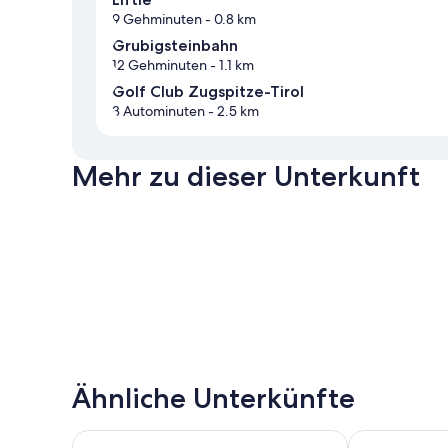
9 Gehminuten
- 0.8 km
Grubigsteinbahn
12 Gehminuten
- 1.1 km
Golf Club Zugspitze-Tirol
3 Autominuten
- 2.5 km
Mehr zu dieser Unterkunft
Ähnliche Unterkünfte
Hubertushof
DORMERO BeH