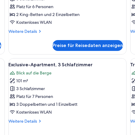
3 Schlafzimmer
a
Platz für 6 Personen
anzeigen
2 King-Betten und 2 Einzelbetten
Kostenloses WLAN
Weitere
We
Weitere Details
We
Details
De
für
fü
n
Preise für Reisedaten anzeigen
Royal-
De
Apartment,
St
3 Schlafzimmer
s Schlafzimmer mit einem großen Bett, einem Holzstuhl, einer Chandelierleuch
Alle
Ein Schlafzimmer mit einem Bett, Nach
Al
20
Exclusive-Apartment, 3 Schlafzimmer
Tr
Fotos
F
Blick auf die Berge
für
f
101 m²
Exclusive-
T
Apartment,
A
3 Schlafzimmer
3 Schlafzimmer
3
Platz für 7 Personen
anzeigen
a
3 Doppelbetten und 1 Einzelbett
Kostenloses WLAN
Weitere
We
Weitere Details
We
Details
De
für
fü