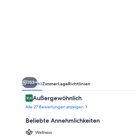
153+
Übersicht
Zimmer
Lage
Richtlinien
Bewertungen
Außergewöhnlich
9,6
9,6 von 10.
Alle 27 Bewertungen anzeigen
Beliebte Annehmlichkeiten
Wellness