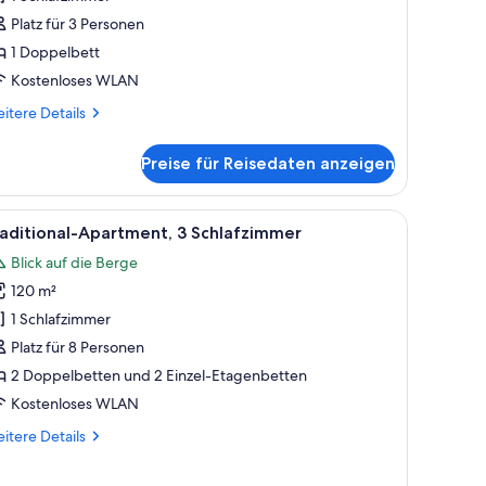
nzeigen
Platz für 3 Personen
1 Doppelbett
Kostenloses WLAN
itere
itere Details
tails
r
Preise für Reisedaten anzeigen
sign-
udio
tre und klassischer Dekoration.
ttischen, einer Lampe, einem Spiegel und einem Oberlicht.
le
Ein rustikales Holzinterieur mit Esstisch, Stü
27
aditional-Apartment, 3 Schlafzimmer
otos
Blick auf die Berge
ür
120 m²
raditional-
partment,
1 Schlafzimmer
 Schlafzimmer
Platz für 8 Personen
nzeigen
2 Doppelbetten und 2 Einzel-Etagenbetten
Kostenloses WLAN
itere
itere Details
tails
r