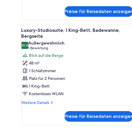
Details
für
Preise für Reisedaten anzeige
Romantische
Suite
Alle
Ein modernes Wohnzimmer mit 
7
Luxury-Studiosuite, 1 King-Bett, Badewanne,
Fotos
Bergseite
für
Außergewöhnlich
10,0
Luxury-
10,0 von 10
(1
1 Bewertung
Studiosuite,
Bewertung)
Blick auf die Berge
1 King-
48 m²
Bett,
1 Schlafzimmer
Badewanne,
Platz für 2 Personen
Bergseite
1 King-Bett
anzeigen
Kostenloses WLAN
Weitere
Weitere Details
Details
für
Preise für Reisedaten anzeige
Luxury-
Studiosuite,
1 King-