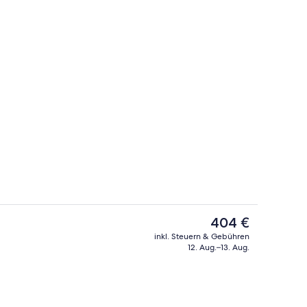
Fassade der Unterkunft
Video
Der
404 €
aktuelle
inkl. Steuern & Gebühren
Preis
12. Aug.–13. Aug.
Rezeption
beträgt
404 €.