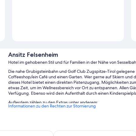
Ansitz Felsenheim
Hotel im gehobenen Stil und für Familien in der Nähe von Sesselb
Die nahe Grubigsteinbahn und Golf Club Zugspitze-Tirol gelegene U
Coffeeshop/ein Café und einen Garten. Wer gerne auf Skiern und d
dieses Hotel bietet einen direkten Pistenzugang, Möglichkeiten zu
etwas Zeit, um im Wellnessbereich vor Ort zu entspannen. Allen G
Verfügung. Ebenso wird dein Aufenthalt durch einen Kinderspielpl
Außerdem zählen zu den Extras unter anderem:
Informationen zu den Rechten zur Stornierung
Außenpool
Parken ohne Service (kostenlos)
Ein einheimisches Frühstück (gegen Aufpreis), eine kostenlose
o Zugspitze
Hotel Post Lermoos
3 Tennisplätze im Freien, Zugang zum nahe gelegenen Innenpoo