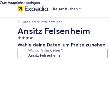
Zum Hauptinhalt springen
Reisen buchen
Alle Unterkünfte anzeigen
Ansitz Felsenheim
4.0-
Sterne-
Wähle deine Daten, um Preise zu sehen
Unterkunft
Wo soll’s hingehen?
Fotogalerie
von
Ansitz
Felsenheim