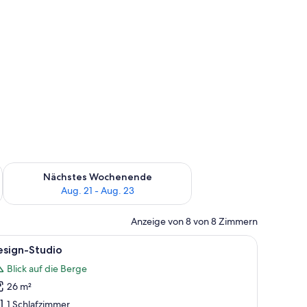
es Wochenende, Aug. 14 - Aug. 16.
Überprüfe die Verfügbarkeit für nächstes Wochenende, Aug. 2
Nächstes Wochenende
Aug. 21 - Aug. 23
Anzeige von 8 von 8 Zimmern
 Sessel und Blick in einen anderen Raum.
le
Ein Hotelzimmer mit zwei Betten, einem mit 
6
esign-Studio
otos
Blick auf die Berge
ür
26 m²
esign-
tudio
1 Schlafzimmer