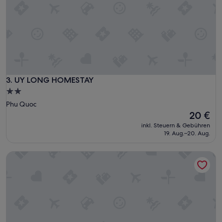
UY LONG HOMESTAY
3. UY LONG HOMESTAY
2.0-
Sterne-
Phu Quoc
Unterkunft
Der
20 €
Preis
inkl. Steuern & Gebühren
beträgt
19. Aug.–20. Aug.
20 €
V&T Hotel Phu Quoc