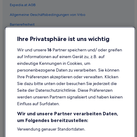
e
Expedia.at AGB
r
Allgemeine Geschäftsbedingungen von Vrbo
y
g
Barrierefreiheit
o
o
Einreisebestimmungen
d
Ihre Privatsphäre ist uns wichtig
c
Datenschutzerklärung
a
Wir und unsere
16
Partner speichern und/ oder greifen
r
Cookie-Erklärung
auf Informationen auf einem Gerät zu, z.B. auf
e
eindeutige Kennungen in Cookies, um
Rechtliche Hinweise/Kontakt
o
personenbezogene Daten zu verarbeiten. Sie können
f
Inhaltsrichtlinien und Melden von Inhalten
u
Ihre Präferenzen akzeptieren oder verwalten. Klicken
s
Sie dazu bitte unten oder besuchen Sie jederzeit die
.
Hilfe
Seite der Datenschutzrichtlinie. Diese Präferenzen
T
werden unseren Partnern signalisiert und haben keinen
h
Hilfe
e
Einfluss auf Surfdaten.
Buchung ändern oder stornieren
h
Wir und unsere Partner verarbeiten Daten,
o
Rückerstattungsprozess und Zeitrahmen
um Folgendes bereitzustellen:
t
e
Buchen Sie einen Flug mit einer Gutschrift bei der Fluggesellschaft
Verwendung genauer Standortdaten.
l
Endgeräteeigenschaften zur Identifikation aktiv abfragen.
i