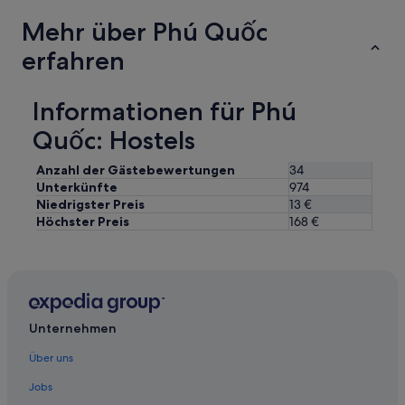
.
Mehr über Phú Quốc
T
h
erfahren
e
f
a
Informationen für Phú
m
i
Quốc: Hostels
l
y
Anzahl der Gästebewertungen
34
w
Unterkünfte
974
a
Niedrigster Preis
13 €
s
k
Höchster Preis
168 €
i
n
d
,
t
h
Unternehmen
o
u
Über uns
g
h
Jobs
t