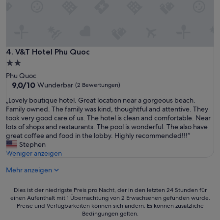
V&T Hotel Phu Quoc
4. V&T Hotel Phu Quoc
2.0-
Sterne-
Phu Quoc
Unterkunft
9.0
9,0/10
Wunderbar
(2 Bewertungen)
von
„
„Lovely boutique hotel. Great location near a gorgeous beach.
10,
L
Family owned. The family was kind, thoughtful and attentive. They
Wunderbar,
o
took very good care of us. The hotel is clean and comfortable. Near
(2
v
lots of shops and restaurants. The pool is wonderful. The also have
Bewertungen)
e
great coffee and food in the lobby. Highly recommended!!!“
l
Stephen
y
Weniger anzeigen
b
Mehr anzeigen
o
u
t
Dies
Dies ist der niedrigste Preis pro Nacht, der in den letzten 24 Stunden für
i
einen Aufenthalt mit 1 Übernachtung von 2 Erwachsenen gefunden wurde.
ist
q
Preise und Verfügbarkeiten können sich ändern. Es können zusätzliche
der
Bedingungen gelten.
u
niedrigste