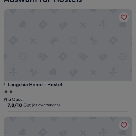
Langchia Home - Hostel
Langchia Home - Hostel
1. Langchia Home - Hostel
2.0-
Sterne-
Phu Quoc
Unterkunft
7.8
7,8/10
Gut
(6 Bewertungen)
von
10,
Haleeda Homestay Grand World Phu Quoc
Gut,
(6
Bewertungen)