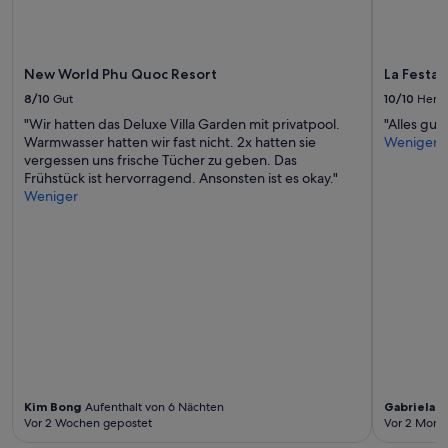
g
zusätzliche
o
Bedingungen
r
gelten.
g
New World Phu Quoc Resort
La Festa 
e
o
8/10
Gut
10/10
Herv
u
"Wir hatten das Deluxe Villa Garden mit privatpool.
"Alles gut
s
Warmwasser hatten wir fast nicht. 2x hatten sie
Weniger
b
vergessen uns frische Tücher zu geben. Das
e
Frühstück ist hervorragend. Ansonsten ist es okay."
a
Weniger
c
h
.
F
a
m
i
l
y
o
w
n
Kim Bong
Aufenthalt von 6 Nächten
Gabriela
Au
e
Vor 2 Wochen gepostet
Vor 2 Mona
d