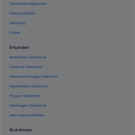
f
Unterkunft registrieren
u
Partnerschaften
l
a
Werbung
n
d
Presse
a
t
t
Erkunden
e
Reiseführer Österreich
n
t
Hotels in Österreich
i
v
Ferienwohnungen Österreich
e
.
Städtereisen Österreich
T
h
Flüge in Österreich
e
Mietwagen Österreich
y
t
Alle Unterkunftsarten
o
o
k
Richtlinien
v